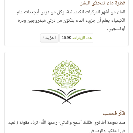
قطرة ماء تتحدَّى البشر
الماء من أشهر المركبات الكيميائية، وكل من درس أبجديات علم
الكيمياء يعلم أن جزيء الماء يتكوّن من ذرتي هيدروجين وذرة
أوكسجين،
المزيد
عدد الزيارات:
16.9K
فكِّر فحسب
منذ نعومة أظافري ظللتُ أسمع والدتي- رحمها اللَّه- تردّد مقولة (العبد
في التفكير والرب في ..