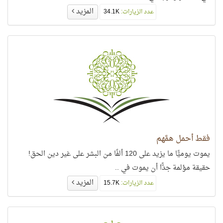
المزيد
عدد الزيارات:
34.1K
فقط أحمل همَّهم
يموت يوميًّا ما يزيد على 120 ألفًا من البشر على غير دين الحق!
حقيقة مؤلمة جدًّا أن يموت في ..
المزيد
عدد الزيارات:
15.7K