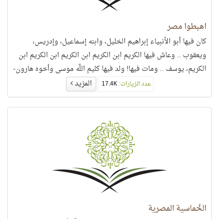
اهبطوا مصر
كان فيها أبو الأنبياء إبراهيم الخليل، وابنه إسماعيل، وإدريس،
ويعقوب .. وعاش فيها الكريم ابن الكريم ابن الكريم ابن الكريم ابن
الكريم، يوسف .. ومات فيها! ولد فيها كليم اللَّه موسى وأخوه هارون-
عليهما السلام-. منها تزوّج إبراهيم الخليل هاجر، فأنجب منها
المزيد
عدد الزيارات:
17.4K
إسماعيل- عليهما السلام-، ومنها تزوّج سيد ولد آدم مُحمَّد ماريّا
فأنجب منها ابنه إبراهيم!
الخُماسية المصرية