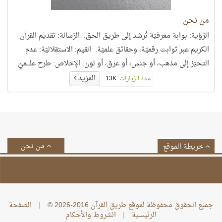
من نحن
الرّؤية: بوابة معرفيّة تُرشد إلى طريق الحق. الرّسالة: تقديم القرآن
الكريم عبر ثوابت رقميّة، وحقائق علميّة. القيم: الاستقلاليّة: عدم
التحيّز إلى مذهب، أو جنس، أو عرق، أو لون. الإخلاص: طرح علـــميّ
يمتاز بالصّدق، والأمانــــــة، والموضوعيّة. الدقَّة: تقديم حقائق رقميّة
المزيد
عدد الزيارات:
13K
وعلميّة، تتسم بأعلى معايير الجودة، والموثوقيّة. الوضوح: عرض
مبدع يتميّز بالشفافيّة، واليسر للوصول إلى العقول.
من نحن
خريطة الموقع
جميع الحقوق محفوظة لموقع طريق القرآن 2016-2026 ©
|
الصفحة
الرئيسية
|
الشروط والأحكام