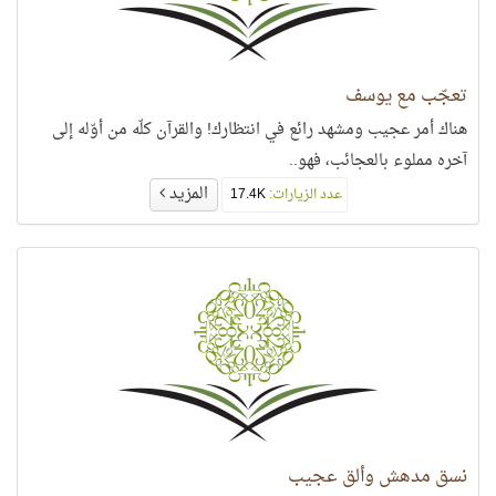
تعجّب مع يوسف
هناك أمر عجيب ومشهد رائع في انتظارك! والقرآن كلّه من أوّله إلى
آخره مملوء بالعجائب، فهو..
المزيد
عدد الزيارات:
17.4K
نسق مدهش وألق عجيب