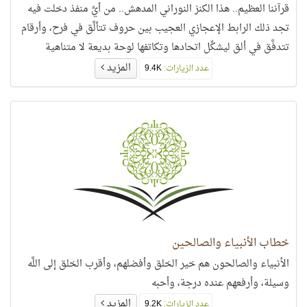
قرآننا العظيم.. هذا الكنز النوراني المدهش.. من أيِّ منفذ دخلت فيه
تجد ذلك الرابط الإعجازي العجيب بين حروف تتألَّق في فرح، وأرقام
تتدفَّق في ألق ليشكِّل اتحادها وتكاتفها لوحة بديعة لا متناهية
الأبعاد، تمثِّل جانباً من إعجاز قرآني فريد يذيب القلوب ويخلب
المزيد
عدد الزيارات:
9.4K
الألباب..
خطاب الأنبياء والصالحين
الأنبياء والصالحون هم خير الخلق وأفضلهم، وأقرب الخلق إلى اللَّه
وسيلة، وأرفعهم عنده درجة، وأحبه
المزيد
عدد الزيارات:
9.2K