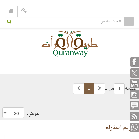
Toggle
navigation
صفحة
من 1
1
1
عرض:
مريم العذراء