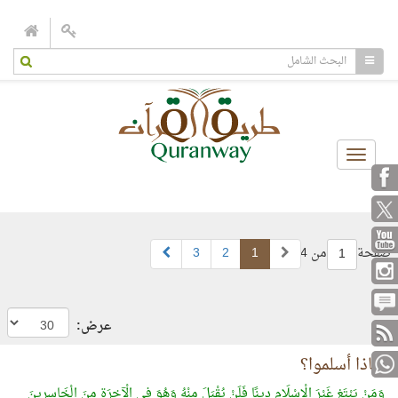
Toggle
navigation
صفحة
من 4
1
2
3
1
عرض:
لماذا أسلموا؟
وَمَنْ يَبْتَغِ غَيْرَ الْإِسْلَامِ دِينًا فَلَنْ يُقْبَلَ مِنْهُ وَهُوَ فِي الْآخِرَةِ مِنَ الْخَاسِرِينَ