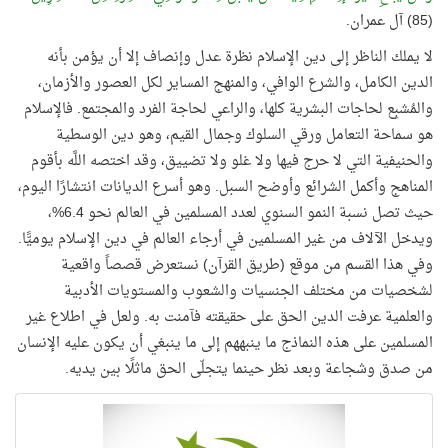
(85) آل عمران.
لا يملك الناظر إلى دين الإسلام نظرة عدل وإنصاف إلا أن يؤمن بأنه
الدين الكامل، والشرع الوافي، والمنهج المساير لكل العصور والأزمان،
والمُشبِع لحاجات البشرية كلها، والراعي لحاجة الفرد والمجتمع. فالإسلام
هو سماحة التعامل ورقي السلوك وجمال القيم، وهو دين الوسطية
والحنيفية التي لا حرج فيها ولا غلو ولا تضييق، وقد اختصه اللَّه بأقوم
المناهج وأكمل الشرائع وأوضح السبل. وهو أسرع الديانات انتشارًا اليوم،
حيث تصل نسبة النمو السنوي لعدد المسلمين في العالم نحو 6.4%،
ويدخل الآلاف من غير المسلمين في أرجاء العالم في دين الإسلام يوميًّا.
وفي هذا القسم من موقع (طريق القرآن) نستعرض قصصاً واقعية
لشخصيات من مختلف الجنسيات والشعوب والمستويات الأدبية
والعلمية عرفت الدين الحق على حقيقته فآمنت به. ولعل في اطلاع غير
المسلمين على هذه النماذج ما ينبههم إلى ما ينبغي أن يكون عليه الإنسان
من صدق وشجاعة وبعد نظر حينما يتجلّى الحق ماثلًا بين يديه.