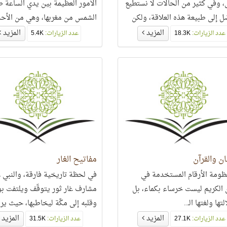
 وفي كثير من الحالات لا نستطيع
الأمور العظيمة بين يدي الساعة 
ّل إلى طبيعة هذه العلاقة، ولكن
الشمس من مغربها، وهي من الأح
أن نؤمن إيمانًا
التي تبهر العقول والألباب، وباب ا
المزيد
المزيد
عدد الزيارات:
18.3K
عدد الزيارات:
5.4K
يغلق بعدها.
 والقرآن
مفاتيح الغار
ظومة الأرقام المستخدمة في
في
ن الكريم ليست خرساء بكماء، بل
مشارف غار ثور يتوقّف ويلتفت ب
لتها ولغتها الـ..
وقلبه إلى مكَّة ليخاطبها، حيث يرو
ذلك ابن عباس
المزيد
المزيد
عدد الزيارات:
27.1K
عدد الزيارات:
31.5K