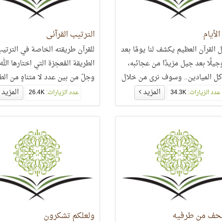
الأيام
الترتيب القرآني
ل القرآن العظيم يكشف لنا يومًا بعد
للقرآن طريقته الخاصة في الترتي
جيلًا بعد جيل مزيدًا من عجائبه،
الطريقة المُعجزة التي اختارها الله 
ل الميادين.. وسوف نرى من خلال
وجلّ من بين عدد لا متناهٍ من ال
لمشهد كيف تتناغم الألفاظ مع
التي كان يمكن أن تُرتَّب بها سور ال
المزيد
المزيد
عدد الزيارات:
34.3K
عدد الزيارات:
26.4K
م في كتاب اللَّه..
حف من طرفيه
ولعلكم تشكرون