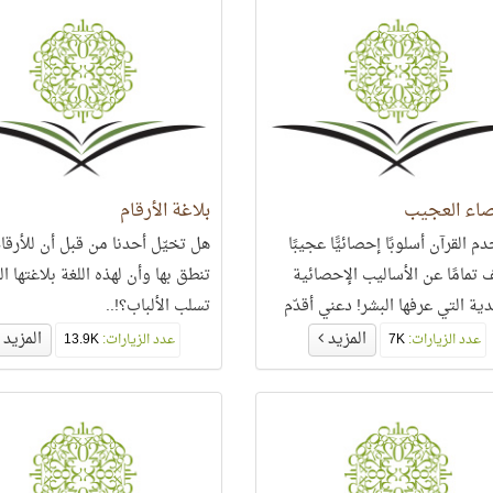
حة، وهي تتفاعل وتتناغم مع
 المراد
صاء العجيب
بلاغة الأرقام
 القرآن أسلوبًا إحصائيًّا عجيبًا
هل تخيّل أحدنا من قبل أن للأرقام
 تمامًا عن الأساليب الإحصائية
تنطق بها وأن لهذه اللغة بلاغتها ال
دية التي عرفها البشر! دعني أقدّم
تسلب الألباب؟!..
لًا على ذلك.. فتأمّل هاتين الآيتين:
المزيد
المزيد
عدد الزيارات:
7K
عدد الزيارات:
13.9K