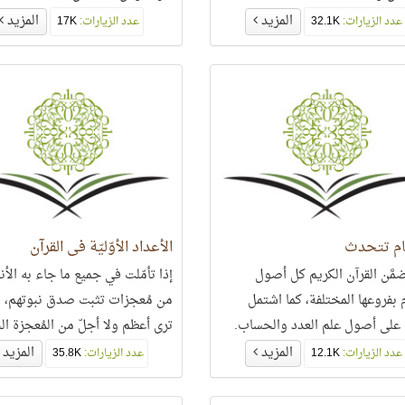
المزيد
المزيد
عدد الزيارات:
32.1K
عدد الزيارات:
17K
ام تتحدث
الأعداد الأوّليّة في القرآن
ضمَّن القرآن الكريم كل أصول
إذا تأمّلت في جميع ما جاء به الأنب
م بفروعها المختلفة، كما اشتمل
من مُعجزات تثبت صدق نبوتهم، ف
على أصول علم العدد والحساب.
ترى أعظم ولا أجلّ من المُعجزة ال
ذلك فإن منظومة الأرقام
التي جاء بها خاتم النبيين
المزيد
المزيد
عدد الزيارات:
12.1K
عدد الزيارات:
35.8K
خدمة في القرآن الكريم ليست
بكماء، بل لها دلالتها ولغتها