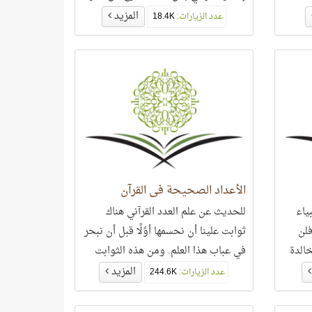
ما يسميه بعضهم لطائف أو تناسقات
المزيد
عدد الزيارات:
18.4K
عددية، وتدخل في نطاق المُعجزة، بل
هي أعجب عجائب القرآن وأكثر تشابكًا
من أي منظومة عرفها البشر.
الأعداد الصحيحة في القرآن
ياء
للحديث عن علم العدد القرآني هناك
لن
ثوابت علينا أن نحسمها أوًلًا قبل أن نبحر
خالدة
في عباب هذا العلم. ومن هذه الثوابت
هويّة وعدد الأعداد الصحيحة التي ورد
المزيد
عدد الزيارات:
244.6K
ذكرها في القرآن، حيث لا يزال البعض
لديه لبس في هذا الأمر،