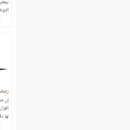
ببعض،
التوص
ينبغي 
رمضان
إن من
القرآ
لها دلا