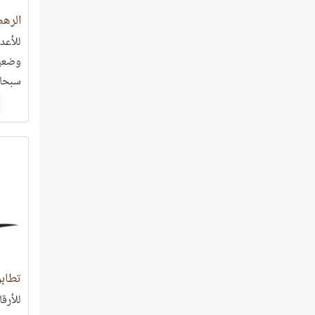
الرهط
للأعد
وضعية
سبحان
تطابق
للأرقا