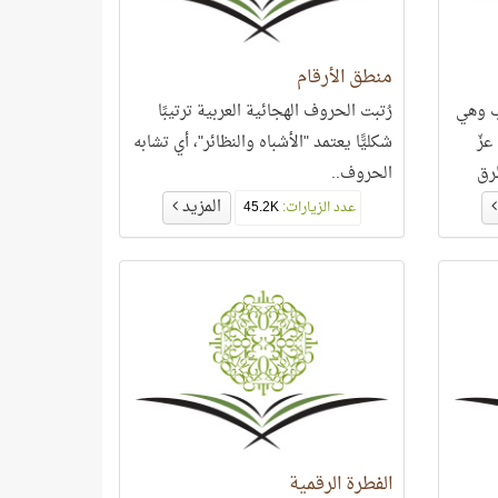
منطق الأرقام
ب وهي
رُتبت الحروف الهجائية العربية ترتيبًا
عزّ
شكليًّا يعتمد "الأشباه والنظائر"، أي تشابه
طرق
الحروف..
قرآن..
المزيد
عدد الزيارات:
45.2K
الفطرة الرقمية