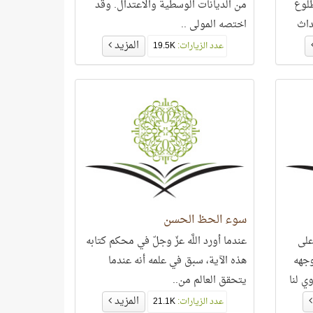
طلوع
من الديانات الوسطية والاعتدال. وقد
داث
اختصه المولى ..
لتوبة
المزيد
عدد الزيارات:
19.5K
سوء الحظ الحسن
 لحظة تاريخية فارقة، والنبي على
عندما أورد اللَّه عزّ وجلّ في محكم كتابه
وجهه
هذه الآية، سبق في علمه أنه عندما
ي لنا
يتحقق العالم من..
المزيد
عدد الزيارات:
21.1K