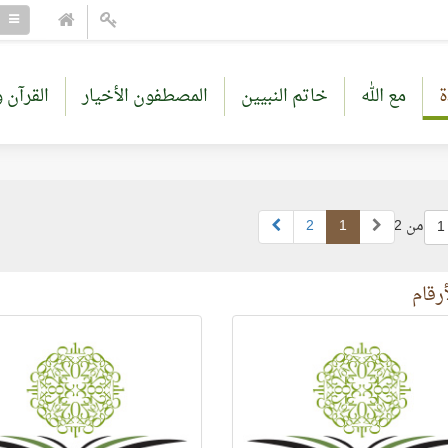
ة
مع الله
خاتم النبيين
المصطفون الأخيار
القرآن و
من 2
1
2
1
أرقام