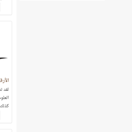
الأرق
لقد ت
العلو
كذلك 
وفوق 
المست
خرساء 