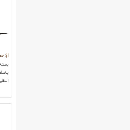
الواض
المعنى
الإح
يستخدم
يختلف
التقلي
لك مثا