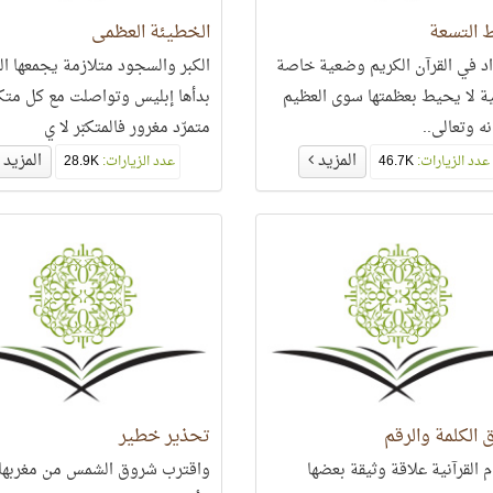
 التسعة
الخطيئة العظمى
اد في القرآن الكريم وضعية خاصة
الكبر والسجود متلازمة يجمعها ال
 لا يحيط بعظمتها سوى العظيم
بدأها إبليس وتواصلت مع كل متك
ه وتعالى..
متمرّد مغرور فالمتكبّر لا ي
المزيد
المزيد
عدد الزيارات:
46.7K
عدد الزيارات:
28.9K
 الكلمة والرقم
تحذير خطير
م القرآنية علاقة وثيقة بعضها
واقترب شروق الشمس من مغربها