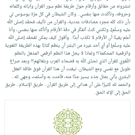
تنشرونه من حقائق وأرقام حول طريقة نظم سور القرآن وآياته وكلماته
وحروفه، وتأكدت منها بنفسي.. وكان الشيطان في كل مرّة يوسوس لي
بأن ذلك كله مجرد مصادفات عددية، والقرآن من تأليف مُحمَّد [صلى الله
عليه وسلّم]، ولكنني كنتُ أتفكّر في دقة الأرقام وأتأكد منها بنفسي، وأنا
أعلم يقينًا أن الأرقام لا تكذب أبدًا.. وأقول كيف يمكن لمُحمَّد [صلى الله
عليه وسلّم] أو أي أحد غيره من البشر أن ينظم كتابًا بهذه الطريقة اللغوية
والرقمية المحكمة؟! ولماذا لا يخل هذا النظم الرقمي المذهل بالنظم
اللّغوي للقرآن الذي تحدّى الله به فصحاء العرب وبلغائهم؟! وبعد صراع
طويل مع نفسي ومع الشيطان، تيقنت أن هذا القرآن فوق طاقة العقل
البشري يأتي بمثل جذء يسير جدًا منه، فآمنت به وأسلمت وجهي لله..
والحمد لله كثيرًا على أن هداني إلى طريق القرآن.. طريق الإسلام.. طريق
الحق إلى الإله الحق.