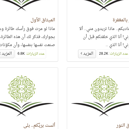
 بالمغفرة
الميثاق الأول
 يناديكم.. ماذا تريدون مني.. ألا
ماذا لو مرت فوق رأسك طائرة و
ني! أنا الذي خلقتكم قبل أن
بجوارك، فذكر لك أن هذه الطائرة،
ي! أنا الذي ..
صنعت نفسها بنفسها، وأن مكوّنات
الطائرة قد جاءت وحدها،
المزيد
المزيد
عدد الزيارات:
28.2K
عدد الزيارات:
6.8K
 النور
ألست بربِّكم.. بلى