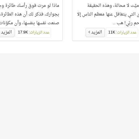
يِّت لا محالة، وهذه الحقيقة
ماذا لو مرت فوق رأسك طائرة و
ى التي يتغافل عنها معظم الناس إلا
بجوارك، فذكر لك أن هذه الطائرة،
م ربّي! هب ..
صنعت نفسها بنفسها، وأن مكوّنات
الطائرة قد
المزيد
المزيد
عدد الزيارات:
11K
عدد الزيارات:
17.9K