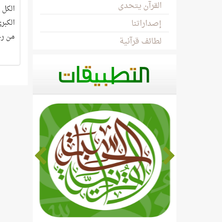
القرآن يتحدى
الكل م
إصداراتنا
الكبر
من رح
لطائف قرآنية