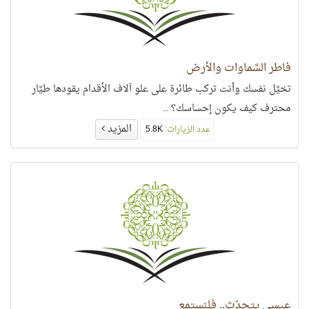
فاطر السَّماوات والأرض
تخيَّل نفسك وأنت تركب طائرة على علو آلاف الأقدام يقودها طيَّار
محترف كيف يكون إحساسك؟ ..
المزيد
عدد الزيارات:
5.8K
عيسى يتحدّث.. فلنستمع