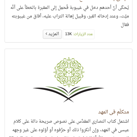
يُحكَى أنَّ أحدهم دخل في غيبوبة فُحمِل إلى المقبرة بالخطأ على أنَّه
ميِّت، وعند إدخاله القبر، وقبيل إهالة التراب عليه، أفاق من غيبوبته
فقال
المزيد
عدد الزيارات:
13K
متكلّم في المهد
اشتمل كتاب النصارى المقدَّس على نصوص صريحة دالة على كلام
عيسى في المهد، وإن أنكروا ذلك أو حرَّفوه أو أوّلوه على غير وجهه