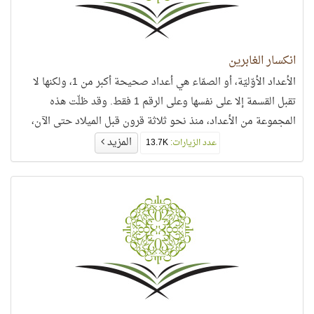
انكسار الغابرين
الأعداد الأوّليّة، أو الصمّاء هي أعداد صحيحة أكبر من 1، ولكنها لا
تقبل القسمة إلا على نفسها وعلى الرقم 1 فقط. وقد ظلّت هذه
المجموعة من الأعداد، منذ نحو ثلاثة قرون قبل الميلاد حتى الآن،
تخضع لدراسات وبحوث مكثَّفة من دون أن يتوصّل أحد إلى فهم
المزيد
عدد الزيارات:
13.7K
سلوكها، حيث لا تزال هذه الأعداد تخفي خلفها سرًّا عظيمًا ولغزًا
يتحدّى العقل البشري الذي ذهب يجول بين أقاصي المجرَّات.