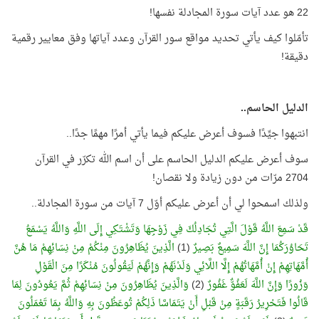
22 هو عدد آيات سورة المجادلة نفسها!
تأمّلوا كيف يأتي تحديد مواقع سور القرآن وعدد آياتها وفق معايير رقمية
دقيقة!
الدليل الحاسم..
انتبهوا جيِّدًا فسوف أعرض عليكم فيما يأتي أمرًا مهمًا جدًا..
سوف أعرض عليكم الدليل الحاسم على أن اسم الله تكرّر في القرآن
2704 مرّات من دون زيادة ولا نقصان!
ولذلك اسمحوا لي أن أعرض عليكم أوّل 7 آيات من سورة المجادلة..
قَدْ سَمِعَ اللَّهُ قَوْلَ الَّتِي تُجَادِلُكَ فِي زَوْجِهَا وَتَشْتَكِي إِلَى اللَّهِ وَاللَّهُ يَسْمَعُ
تَحَاوُرَكُمَا إِنَّ اللَّهَ سَمِيعٌ بَصِيرٌ
(1)
الَّذِينَ يُظَاهِرُونَ مِنْكُمْ مِنْ نِسَائِهِمْ مَا هُنَّ
أُمَّهَاتِهِمْ إِنْ أُمَّهَاتُهُمْ إِلَّا اللَّائِي وَلَدْنَهُمْ وَإِنَّهُمْ لَيَقُولُونَ مُنْكَرًا مِنَ الْقَوْلِ
وَزُورًا وَإِنَّ اللَّهَ لَعَفُوٌّ غَفُورٌ
(2)
وَالَّذِينَ يُظَاهِرُونَ مِنْ نِسَائِهِمْ ثُمَّ يَعُودُونَ لِمَا
قَالُوا فَتَحْرِيرُ رَقَبَةٍ مِنْ قَبْلِ أَنْ يَتَمَاسَّا ذَلِكُمْ تُوعَظُونَ بِهِ وَاللَّهُ بِمَا تَعْمَلُونَ