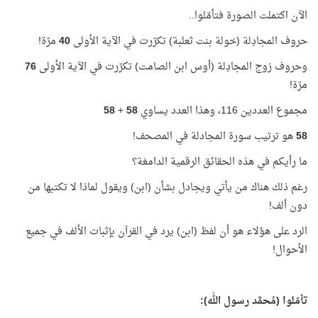
الآن اكتملت الصورة فتأمّلوا..
حروف المجادِلة (خولة بنت ثعلبة) تكرّرت في الآية الأولى
40
مرّة!
وحروف زوج المجادِلة (أوس ابن الصامت) تكرّرت في الآية الأولى
76
مرّة!
مجموع العددين 116، وهذا العدد يساوي
58
+
58
58
هو ترتيب سورة المجادلة في المصحف!
ما رأيكم في هذه الحقائق الرقمية الدامغة؟
رغم ذلك هناك من يأتي ويجادل بشأن (ابن) ويقول لماذا لا تكتبها من
دون ألف!
الرد على هؤلاء هو أن لفظ (ابن) يرد في القرآن بإثبات الألف في جميع
الأحوال!
تأمّلوا (مُحمَّد رسول الله):