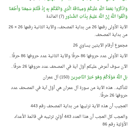
وَاذْكُرُوا نِعْمَةَ اللَّهِ عَلَيْكُمْ وَمِيثَاقَهُ الَّذِي وَاثَقَكُمْ بِهِ إِذْ قُلْتُمْ سَمِعْنَا وَأَطَعْنَا
وَاتَّقُوا اللَّهَ إِنَّ اللَّهَ عَلِيمٌ بِذَاتِ الصُّدُورِ
(7) المائدة
الآية الأولى رقمها 26 من بداية المصحف، والآية الثانية رقمها 26 × 26
من بداية المصحف.
مجموع أرقام الآيتين يساوي 26
الآية الأولى عدد حروفها 86 حرفًا والآية الثانية عدد حروفها 86 حرفًا..
الآن سوف أعرض عليكم أوّل آية في المصحف عدد حروفها 26 حرفًا..
بَلِ اللَّهُ مَوْلَاكُمْ وَهُوَ خَيْرُ النَّاصِرِينَ
(150) آل عمران
للتأكيد.. هذه الآية من سورة آل عمران هي أوّل آية في المصحف عدد
حروفها 26 حرفًا.
العجيب أن هذه الآية ترتيبها من بداية المصحف رقم 443
والعجب كل العجب أن هذا العدد 443 أوّليّ ترتيبه في قائمة الأعداد
الأوّليّة رقم 86