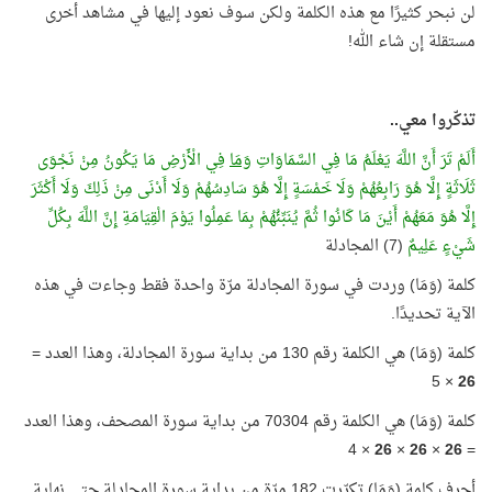
لن نبحر كثيرًا مع هذه الكلمة ولكن سوف نعود إليها في مشاهد أخرى
مستقلة إن شاء الله!
تذكّروا معي..
أَلَمْ تَرَ أَنَّ اللَّهَ يَعْلَمُ مَا فِي السَّمَاوَاتِ
وَمَا
فِي الْأَرْضِ مَا يَكُونُ مِنْ نَجْوَى
ثَلَاثَةٍ إِلَّا هُوَ رَابِعُهُمْ وَلَا خَمْسَةٍ إِلَّا هُوَ سَادِسُهُمْ وَلَا أَدْنَى مِنْ ذَلِكَ وَلَا أَكْثَرَ
إِلَّا هُوَ مَعَهُمْ أَيْنَ مَا كَانُوا ثُمَّ يُنَبِّئُهُمْ بِمَا عَمِلُوا يَوْمَ الْقِيَامَةِ إِنَّ اللَّهَ بِكُلِّ
شَيْءٍ عَلِيمٌ
(7) المجادلة
كلمة (وَمَا) وردت في سورة المجادلة مرّة واحدة فقط وجاءت في هذه
الآية تحديدًا.
كلمة (وَمَا) هي الكلمة رقم 130 من بداية سورة المجادلة، وهذا العدد =
× 5
26
كلمة (وَمَا) هي الكلمة رقم 70304 من بداية سورة المصحف، وهذا العدد
× 4
26
×
26
×
26
=
أحرف كلمة (وَمَا) تكرّرت 182 مرّة من بداية سورة المجادلة حتى نهاية