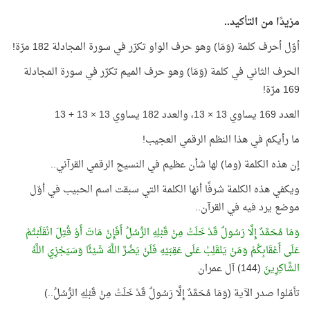
مزيدًا من التأكيد..
أوّل أحرف كلمة (وَمَا) وهو حرف الواو تكرّر في سورة المجادلة 182 مرّة!
الحرف الثاني في كلمة (وَمَا) وهو حرف الميم تكرّر في سورة المجادلة
169 مرّة!
العدد 169 يساوي 13 × 13، والعدد 182 يساوي 13 × 13 + 13
ما رأيكم في هذا النظم الرقمي العجيب!
إن هذه الكلمة (وما) لها شأن عظيم في النسيج الرقمي القرآني..
ويكفي هذه الكلمة شرفًا أنها الكلمة التي سبقت اسم الحبيب في أوّل
موضع يرد فيه في القرآن..
وَمَا مُحَمَّدٌ إِلَّا رَسُولٌ قَدْ خَلَتْ مِنْ قَبْلِهِ الرُّسُلُ أَفَإِنْ مَاتَ أَوْ قُتِلَ انْقَلَبْتُمْ
عَلَى أَعْقَابِكُمْ وَمَنْ يَنْقَلِبْ عَلَى عَقِبَيْهِ فَلَنْ يَضُرَّ اللَّهَ شَيْئًا وَسَيَجْزِي اللَّهُ
الشَّاكِرِينَ
(144) آل عمران
تأمّلوا صدر الآية (وَمَا مُحَمَّدٌ إِلَّا رَسُولٌ قَدْ خَلَتْ مِنْ قَبْلِهِ الرُّسُلُ..)