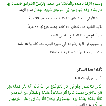
وَيُسَبِّحُ الرَّعْدُ بِحَمْدِهِ وَالْمَلَائِكَةُ مِنْ خِيفَتِهِ وَيُرْسِلُ الصَّوَاعِقَ فَيُصِيبُ بِهَا
مَنْ يَشَاءُ وَهُمْ يُجَادِلُونَ فِي اللَّهِ وَهُوَ شَدِيدُ الْمِحَالِ
(13) الرعد
الآية الأولى عدد كلماتها 19 كلمة وعدد حروفها 86 حرفًا..
الآية الثانية عدد كلماتها 19 كلمة وعدد حروفها 86 حرفًا..
ما رأيكم في هذا الميزان القرآني العجيب!
والعجيب أن الآية رقم 13 في سورة البقرة عدد كلماتها 19 كلمة!
علاقات رقمية قرآنية عنكبوتية مذهلة!
تأمّلوا هذا الميزان..
تأمّلوا ميزان 26 × 26
الَّذِينَ يَتَرَبَّصُونَ بِكُمْ فَإِنْ كَانَ لَكُمْ فَتْحٌ مِنَ
اللَّهِ
قَالُوا أَلَمْ نَكُنْ مَعَكُمْ وَإِنْ
كَانَ لِلْكَافِرِينَ نَصِيبٌ قَالُوا أَلَمْ نَسْتَحْوِذْ عَلَيْكُمْ وَنَمْنَعْكُمْ
مِنَ
الْمُؤْمِنِينَ
فَاللَّهُ
يَحْكُمُ بَيْنَكُمْ يَوْمَ الْقِيَامَةِ وَلَنْ يَجْعَلَ اللَّهُ لِلْكَافِرِينَ عَلَى الْمُؤْمِنِينَ
سَبِيلًا
(141) النساء