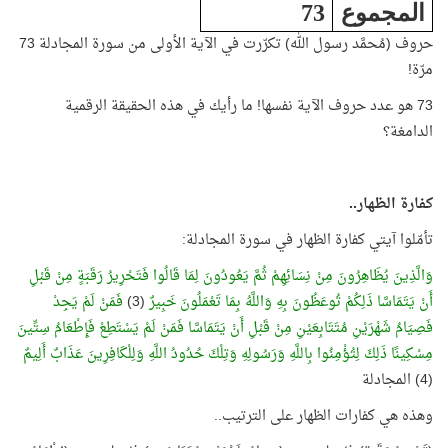
المجموع
73
حروف (مُحمَّد رسول الله) تكرّرت في الآية الأولى من سورة المجادلة 73
مرّة!
73 هو عدد حروف الآية نفسها! ما رأيك في هذه الحقيقة الرقمية
الدامغة؟
كفارة الظهار..
تأمّلوا آيتي كفارة الظهار في سورة المجادلة:
وَالَّذِينَ يُظَاهِرُونَ مِنْ نِسَائِهِمْ ثُمَّ يَعُودُونَ لِمَا قَالُوا فَتَحْرِيرُ رَقَبَةٍ مِنْ قَبْلِ
أَنْ يَتَمَاسَّا ذَلِكُمْ تُوعَظُونَ بِهِ وَاللَّهُ بِمَا تَعْمَلُونَ خَبِيرٌ
(3)
فَمَنْ لَمْ يَجِدْ
فَصِيَامُ شَهْرَيْنِ مُتَتَابِعَيْنِ مِنْ قَبْلِ أَنْ يَتَمَاسَّا فَمَنْ لَمْ يَسْتَطِعْ فَإِطْعَامُ سِتِّينَ
مِسْكِينًا ذَلِكَ لِتُؤْمِنُوا بِاللَّهِ وَرَسُولِهِ وَتِلْكَ حُدُودُ اللَّهِ وَلِلْكَافِرِينَ عَذَابٌ أَلِيمٌ
(4) المجادلة
وهذه هي كفارات الظهار على الترتيب..