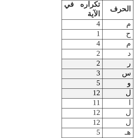
تكراره في
الحرف
الآية
م
4
ح
1
م
4
د
2
ر
2
س
3
و
5
ل
12
ا
11
ل
12
ل
12
هـ
5