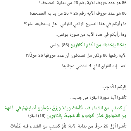
86 هو عدد حروف الآية رقم 26 من بداية المصحف!
86 هو عدد حروف الآية رقم 26 × 26 من بداية المصحف!
ما رأيكم في هذا النسيج الرقمي القرآني.. هل يستطيعه بشر؟!
وما رأيكم في هذه الآية من سورة يونس..
وَنَجِّنَا بِرَحْمَتِكَ مِنَ الْقَوْمِ الْكَافِرِينَ
(86) يونس
الآية رقمها 86 ولكن هل تصدّقون أن عدد حروفها 26 حرفًا؟!
نعم.. إنه القرآن الذي لا تنقضي عجائبه!
إليكم الأعجب..
تأمّلوا آية سورة البقرة من جديد..
أَوْ كَصَيِّبٍ مِنَ السَّمَاءِ فِيهِ ظُلُمَاتٌ وَرَعْدٌ وَبَرْقٌ يَجْعَلُونَ أَصْابِعَهُمْ فِي آذَانِهِمْ
مِنَ الصَّوَاعِقِ حَذَرَ الْمَوْتِ وَاللَّهُ مُحِيطٌ بِالْكافِرِينَ
(19) البقرة
تأمّلوا أوّل 26 حرفًا من بداية الآية: (أَوْ كَصَيِّبٍ مِنَ السَّمَاءِ فِيهِ ظُلُمَاتٌ