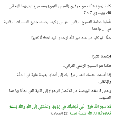
كلمة (مِنَ) تتألّف من حرفين (الميم والنون) ومجموع ترتيبهما الهجائي
49، ويساوي 7 × 7
تأمّلوا عظمة النسيج الرقمي القرآني وكيف يضبط جميع المسارات الرقمية
في آن واحد!
حقًّا.. لو كان من عند غير الله لوجدوا فيه اختلافًا كثيرًا..
ابتعدنا كثيرًا..
هكذا هو النسيج الرقمي القرآني..
إذا أطلقت لنفسك العنان نزل بك إلى أعماق بعيدة غاية في الدقّة
والإتقان.
وحتى لا نفقد البوصلة من الأفضل الرجوع إلى الآية التي بدأنا بها هذا
المشهد..
قَدْ سَمِعَ اللَّهُ قَوْلَ الَّتِي تُجَادِلُكَ فِي زَوْجِهَا وَتَشْتَكِي إِلَى اللَّهِ وَاللَّهُ يَسْمَعُ
تَحَاوُرَكُمَا إِنَّ اللَّهَ سَمِيعٌ بَصِيرٌ
(1) المجادلة