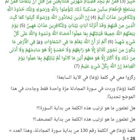
خَبِيرٌ
(3)
فَمَنْ لَمْ يَجِدْ فَصِيَامُ شَهْرَيْنِ مُتَتَابِعَيْنِ مِنْ قَبْلِ أَنْ يَتَمَاسَّا فَمَنْ لَمْ
يَسْتَطِعْ فَإِطْعَامُ سِتِّينَ مِسْكِينًا ذَلِكَ لِتُؤْمِنُوا بِاللَّهِ وَرَسُولِهِ وَتِلْكَ حُدُودُ اللَّهِ
وَلِلْكَافِرِينَ عَذَابٌ أَلِيمٌ
(4)
إِنَّ الَّذِينَ يُحَادُّونَ اللَّهَ وَرَسُولَهُ كُبِتُوا كَمَا كُبِتَ
الَّذِينَ مِنْ قَبْلِهِمْ وَقَدْ أَنْزَلْنَا آيَاتٍ بَيِّنَاتٍ وَلِلْكَافِرِينَ عَذَابٌ مُهِينٌ
(5)
يَوْمَ
يَبْعَثُهُمُ اللَّهُ جَمِيعًا فَيُنَبِّئُهُمْ بِمَا عَمِلُوا أَحْصَاهُ اللَّهُ وَنَسُوهُ وَاللَّهُ عَلَى كُلِّ
شَيْءٍ شَهِيدٌ
(6)
أَلَمْ تَرَ أَنَّ اللَّهَ يَعْلَمُ مَا فِي السَّمَاوَاتِ
وَمَا
فِي الْأَرْضِ مَا
يَكُونُ مِنْ نَجْوَى ثَلَاثَةٍ إِلَّا هُوَ رَابِعُهُمْ وَلَا خَمْسَةٍ إِلَّا هُوَ سَادِسُهُمْ وَلَا أَدْنَى
مِنْ ذَلِكَ وَلَا أَكْثَرَ إِلَّا هُوَ مَعَهُمْ أَيْنَ مَا كَانُوا ثُمَّ يُنَبِّئُهُمْ بِمَا عَمِلُوا يَوْمَ
الْقِيَامَةِ إِنَّ اللَّهَ بِكُلِّ شَيْءٍ عَلِيمٌ
(7)
ركّزوا معي في كلمة (وَمَا) في الآية السابعة!
كلمة (وَمَا) وردت في سورة المجادلة مرّة واحدة فقط وجاءت في هذا
الموضع تحديدًا.
هل تعلمون ما هو ترتيب هذه الكلمة من بداية السورة؟!
هل تعلمون ما هو ترتيب هذه الكلمة من بداية المصحف؟!
كلمة (وَمَا) هي الكلمة رقم 130 من بداية سورة المجادلة، وهذا العدد =
× 5
26