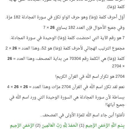
كلمة (وَمَا).
أوّل أحرف كلمة (وَمَا) وهو حرف الواو تكرّر في سورة المجادلة 182 مرّة.
وفي جميع الأحوال فإن العدد 182 يساوي
26
× 7
7 هو رقم الآية التي احتضنت كلمة (وَمَا) الوحيدة في سورة المجادلة.
مجموع الترتيب الهجائي لأحرف كلمة (وَمَا) هو 52، وهذا العدد =
26
× 2
كلمة (وَمَا) هي الكلمة رقم 70304 من بداية المصحف، وهذا العدد =
26
× 2704
2704 هو تكرار اسم الله في القرآن الكريم!
نعم لقد تكرّر اسم الله في القرآن 2704 مرّات وهذا العدد =
26
×
26
× 4
ببساطة لأن سورة المجادلة هي السورة الوحيدة التي ورد اسم الله في
جميع آياتها!
تأمّلوا أين جاء اسم الله للمرّة الأولى في المصحف..
بِسْمِ اللَّهِ الرَّحْمَنِ الرَّحِيمِ
(1)
الْحَمْدُ لِلَّهِ رَبِّ الْعَالَمِينَ
(2)
الرَّحْمَنِ الرَّحِيمِ