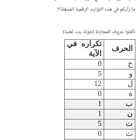
ما رأيكم في هذه الثوابت الرقمية المذهلة؟!
تأمّلوا حروف المجادِلة (خولة بنت ثعلبة):
تكراره في
الحرف
الآية
خ
0
و
5
ل
12
ة
0
ب
1
ن
1
ت
5
ث
0