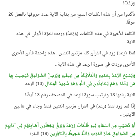
وَرَعْدٌ)!
تأكّدوا من أن هذه الكلمات السبع من بداية الآية عدد حروفها بالفعل 26
حرفًا..
الكلمة الأخيرة في هذه الكلمات (وَرَعْدٌ) وردت للمرّة الأولى في هذه
الآية..
لفظ (رعد) ورد في القرآن كله مرّتين اثنتين.. هذه واحدة فأين الأخرى..
الأخرى وردت في سورة الرعد في هذه الآية..
وَيُسَبِّحُ الرَّعْدُ بِحَمْدِهِ وَالْمَلَائِكَةُ مِنْ خِيفَتِهِ وَيُرْسِلُ الصَّوَاعِقَ فَيُصِيبُ بِهَا
مَنْ يَشَاءُ وَهُمْ يُجَادِلُونَ فِي اللَّهِ وَهُوَ شَدِيدُ الْمِحَالِ
(13) الرعد
الآية رقمها 13 وترتيب سورة الرعد في المصحف رقم 13 أيضًا.
إذًا لقد ورد لفظ (رعد) في القرآن مرّتين اثنتين فقط وجاء في هاتين
الآيتين..
أَوْ كَصَيِّبٍ مِنَ السَّمَاءِ فِيهِ ظُلُمَاتٌ وَرَعْدٌ وَبَرْقٌ يَجْعَلُونَ أَصْابِعَهُمْ فِي آذَانِهِمْ
مِنَ الصَّوَاعِقِ حَذَرَ الْمَوْتِ وَاللَّهُ مُحِيطٌ بِالْكافِرِينَ
(19) البقرة