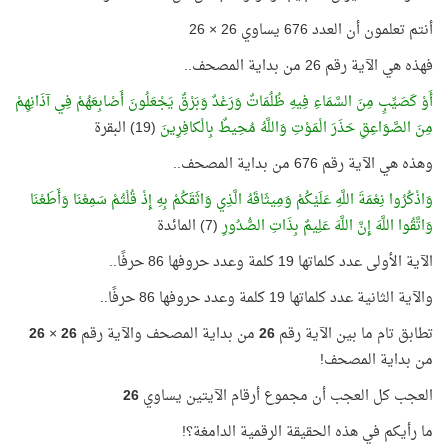
أنتم تعلمون أن العدد 676 يساوي 26 × 26
فهذه هي الآية رقم 26 من بداية المصحف..
أَوْ كَصَيِّبٍ مِنَ السَّمَاءِ فِيهِ ظُلُمَاتٌ وَرَعْدٌ وَبَرْقٌ يَجْعَلُونَ أَصْابِعَهُمْ فِي آذَانِهِمْ
مِنَ الصَّوَاعِقِ حَذَرَ الْمَوْتِ وَاللَّهُ مُحِيطٌ بِالْكافِرِينَ
(19) البقرة
وهذه هي الآية رقم 676 من بداية المصحف..
وَاذْكُرُوا نِعْمَةَ اللَّهِ عَلَيْكُمْ وَمِيثَاقَهُ الَّذِي وَاثَقَكُمْ بِهِ إِذْ قُلْتُمْ سَمِعْنَا وَأَطَعْنَا
وَاتَّقُوا اللَّهَ إِنَّ اللَّهَ عَلِيمٌ بِذَاتِ الصُّدُورِ
(7) المائدة
الآية الأولى عدد كلماتها 19 كلمة وعدد حروفها 86 حرفًا..
والآية الثانية عدد كلماتها 19 كلمة وعدد حروفها 86 حرفًا..
تطابق تام ما بين الآية رقم
26
من بداية المصحف والآية رقم
26
×
26
من بداية المصحف!
العجب كل العجب أن مجموع أرقام الآيتين يساوي
26
ما رأيكم في هذه الحقيقة الرقمية الدامغة؟!