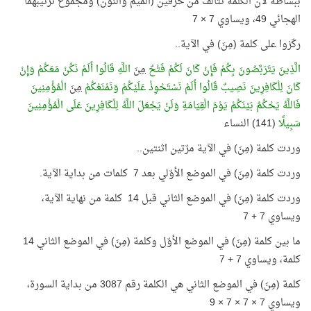
ببساطة لأن الكلمة تتألّف من حرفين (الميم والنون) ومجموع ترتيبهما
الهجائي 49، ويساوي 7 × 7
ركّزوا على كلمة (مِنَ) في الآية..
الَّذِينَ يَتَرَبَّصُونَ بِكُمْ فَإِنْ كَانَ لَكُمْ فَتْحٌ
مِنَ
اللَّهِ قَالُوا أَلَمْ نَكُنْ مَعَكُمْ وَإِنْ
كَانَ لِلْكَافِرِينَ نَصِيبٌ قَالُوا أَلَمْ نَسْتَحْوِذْ عَلَيْكُمْ وَنَمْنَعْكُمْ
مِنَ
الْمُؤْمِنِينَ
فَاللَّهُ يَحْكُمُ بَيْنَكُمْ يَوْمَ الْقِيَامَةِ وَلَنْ يَجْعَلَ اللَّهُ لِلْكَافِرِينَ عَلَى الْمُؤْمِنِينَ
سَبِيلًا
(141) النساء
وردت كلمة (مِنَ) في الآية مرّتين اثنتين..
وردت كلمة (مِنَ) في الموضع الأوّلي بعد 7 كلمات من بداية الآية.
وردت كلمة (مِنَ) في الموضع الثاني قبل 14 كلمة من نهاية الآية،
ويساوي 7 + 7
ما بين كلمة (مِنَ) في الموضع الأوّل وكلمة (مِنَ) في الموضع الثاني 14
كلمة، ويساوي 7 + 7
كلمة (مِنَ) في الموضع الثاني هي الكلمة رقم 3087 من بداية السورة،
ويساوي 7 × 7 × 7 × 9