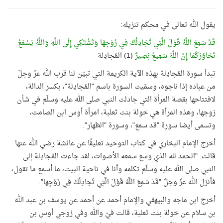
يقول الله تعالى في محكم تنزيله:
قَدْ سَمِعَ اللَّهُ قَوْلَ الَّتِي تُجَادِلُكَ فِي زَوْجِهَا وَتَشْتَكِي إِلَى اللَّهِ وَاللَّهُ يَسْمَعُ
تَحَاوُرَكُمَا إِنَّ اللَّهَ سَمِيعٌ بَصِيرٌ
(1) المُجادِلة
تبدأ سورة المُجادِلة بهذه الآية الكريمة التي تبيّن لنا قرب الله عزّ وجلّ
من عباده إذا ناجوه، وسمّيت السورة باسم "المُجادِلة"، بكسر الدالة،
‏لافتتاحها بقصة ‏المرأة ‏التي جادلت ‏النبي صلى الله عليه وسلّم في شأن
زوجها، وهذه المرأة هي خولة بنت ثعلبة، امرأة أوس ابن الصامت،
‏وتسمى ‏أيضا ‏‏سورة "قد ‏سمع"، وسورة "الظهار".
أخرج الإمام البخاري في كتاب التوحيد تعليقًا عن عائشة رضي الله عنها
قالت: "الحمد لله الذي وسع سمعه الأصوات، لقد جاءت المُجادِلة إلى
النبي صلى الله عليه وسلّم تكلمه وأنا في ناحية البيت، ما أسمع ما تقول،
فأنزل الله عزّ وجلّ "قَدْ سَمِعَ اللَّهُ قَوْلَ الَّتِي تُجادِلُكَ فِي زَوْجِها".
أخرج ابن ماجه والبيهقي والإمام أحمد عن أحمد عن يوسف بن عبد الله
بن سلام عن خولة بنت ثعلبة، قالت فيّ والله وفي زوجي أوس بن