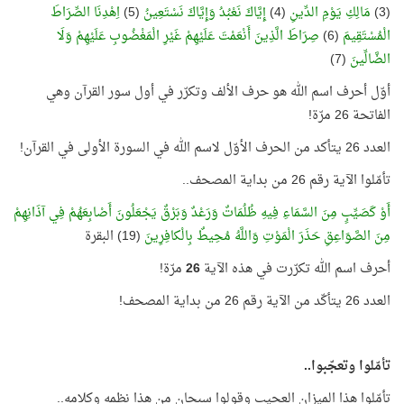
(3)
مَالِكِ يَوْمِ الدِّينِ
(4)
إِيَّاكَ نَعْبُدُ وَإِيَّاكَ نَسْتَعِينُ
(5)
اِهْدِنَا الصِّرَاطَ
الْمُسْتَقِيمَ
(6)
صِرَاطَ الَّذِينَ أَنْعَمْتَ عَلَيْهِمْ غَيْرِ الْمَغْضُوبِ عَلَيْهِمْ وَلَا
الضَّالِّينَ
(7)
أوّل أحرف اسم الله هو حرف الألف وتكرّر في أول سور القرآن وهي
الفاتحة 26 مرّة!
العدد 26 يتأكد من الحرف الأوّل لاسم الله في السورة الأولى في القرآن!
تأمّلوا الآية رقم 26 من بداية المصحف..
أَوْ كَصَيِّبٍ مِنَ السَّمَاءِ فِيهِ ظُلُمَاتٌ وَرَعْدٌ وَبَرْقٌ يَجْعَلُونَ أَصْابِعَهُمْ فِي آذَانِهِمْ
مِنَ الصَّوَاعِقِ حَذَرَ الْمَوْتِ وَاللَّهُ مُحِيطٌ بِالْكافِرِينَ
(19) البقرة
أحرف اسم الله تكرّرت في هذه الآية
26
مرّة!
العدد 26 يتأكّد من الآية رقم 26 من بداية المصحف!
تأمّلوا وتعجّبوا..
تأمّلوا هذا الميزان العجيب وقولوا سبحان من هذا نظمه وكلامه..