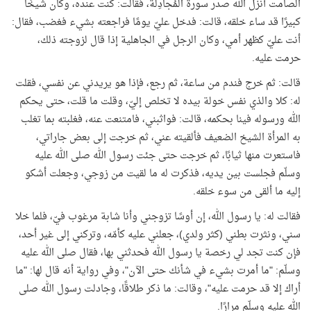
الصامت أنزل الله صدر سورة المُجادِلة، فقالت: كنت عنده، وكان شيخًا
كبيرًا قد ساء خلقه، قالت: فدخل عليّ يومًا فراجعته بشيء فغضب، فقال:
أنت عليّ كظهر أمي، وكان الرجل في الجاهلية إذا قال لزوجته ذلك،
حرمت عليه.
قالت: ثم خرج فندم من ساعة، ثم رجع، فإذا هو يريدني عن نفسي، فقلت
له: كلا والذي نفس خولة بيده لا تخلص إليّ، وقلت ما قلت، حتى يحكم
الله ورسوله فينا بحكمه، قالت: فواثبني، فامتنعت عنه، فغلبته بما تغلب
به المرأة الشيخ الضعيف فألقيته عني، ثم خرجت إلى بعض جاراتي،
فاستعرت منها ثيابًا، ثم خرجت حتى جئت رسول الله صلى الله عليه
وسلّم فجلست بين يديه، فذكرت له ما لقيت من زوجي، وجعلت أشكو
إليه ما ألقى من سوء خلقه.
فقالت له: يا رسول الله، إن أوسًا تزوجني وأنا شابة مرغوب فيّ، فلما خلا
سني، ونثرت بطني (كثر ولدي)، جعلني عليه كأمّه، وتركني إلى غير أحد،
فإن كنت تجد لي رخصة يا رسول الله فحدثني بها، فقال صلى الله عليه
وسلّم: "ما أمرت بشيء في شأنك حتى الآن"، وفي رواية أنه قال لها: "ما
أراك إلا قد حرمت عليه"، وقالت: ما ذكر طلاقًا، وجادلت رسول الله صلى
الله عليه وسلّم مرارًا.