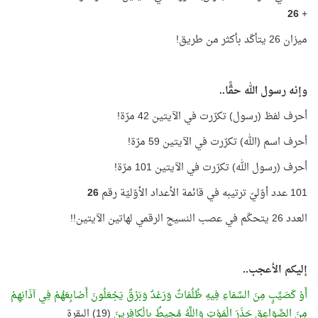
26
+
ميزان 26 يتأكّد بأكثر من طريق!
وإنه رسول الله حقًّا..
أحرف لفظ (رسول) تكرّرت في الآيتين 42 مرّة!
أحرف اسم (الله) تكرّرت في الآيتين 59 مرّة!
أحرف (رسول الله) تكرّرت في الآيتين 101 مرّة!
101 عدد أوّليّ ترتيبه في قائمة الأعداد الأوّليّة رقم
26
العدد 26 يتحكّم في عصب النسيج الرقمي لهاتين الآيتين!!
إليكم الأعجب..
أَوْ كَصَيِّبٍ مِنَ السَّمَاءِ فِيهِ ظُلُمَاتٌ وَرَعْدٌ وَبَرْقٌ يَجْعَلُونَ أَصْابِعَهُمْ فِي آذَانِهِمْ
مِنَ الصَّوَاعِقِ حَذَرَ الْمَوْتِ وَاللَّهُ مُحِيطٌ بِالْكافِرِينَ
(19) البقرة