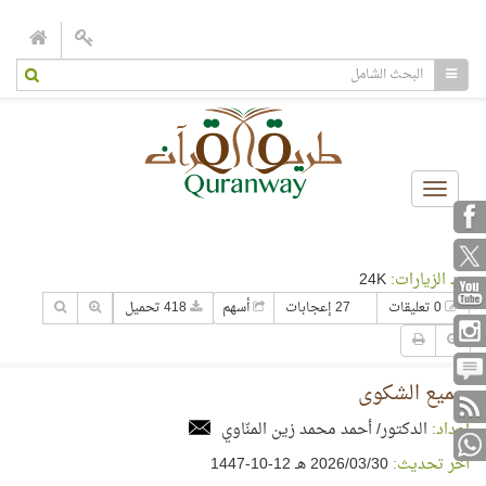
Toggle
navigation
عدد الزيارات:
24K
0 تعليقات
27 إعجابات
أسهم
418 تحميل
سميع الشكوى
إعداد:
الدكتور/ أحمد محمد زين المنّاوي
آخر تحديث:
30‏/03‏/2026 هـ 12-10-1447