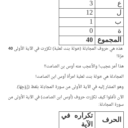
ع
3
ل
12
ب
1
ة
0
المجموع
40
هذه هي حروف المجادِلة (خولة بنت ثعلبة) تكرّرت في الآية الأولى
40
مرّة!
هذا أمر عجيب! والأعجب منه أوس بن الصامت!!
المجادلة هي خولة بنت ثعلبة امرأة أوس ابن الصامت!
وهو المشار إليه في الآية الأولى من سورة المجادِلة بلفظ (زَوْجِهَا).
الآن تأمّلوا كيف تكرّرت حروف (أوس ابن الصامت) في الآية الأولى من
سورة المجادلة:
تكراره في
الحرف
الآية