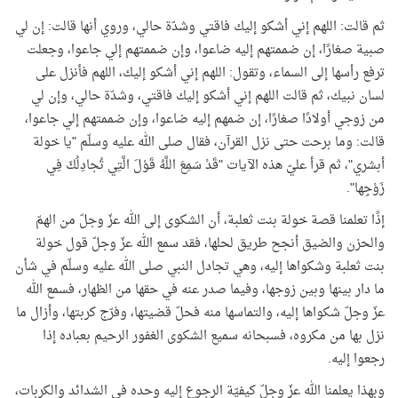
ثم قالت: اللهم إني أشكو إليك فاقتي وشدّة حالي، وروي أنها قالت: إن لي
صبية صغارًا، إن ضممتهم إليه ضاعوا، وإن ضممتهم إلي جاعوا، وجعلت
ترفع رأسها إلى السماء، وتقول: اللهم إني أشكو إليك، اللهم فأنزل على
لسان نبيك، ثم قالت اللهم إني أشكو إليك فاقتي، وشدّة حالي، وإن لي
من زوجي أولادًا صغارًا، إن ضمهم إليه ضاعوا، وإن ضممتهم إلي جاعوا،
قالت: وما برحت حتى نزل القرآن، فقال صلى الله عليه وسلّم "يا خولة
أبشري"، ثم قرأ عليّ هذه الآيات "قَدْ سَمِعَ اللَّهُ قَوْلَ الَّتِي تُجادِلُكَ فِي
زَوْجِها".
إذًا تعلمنا قصة خولة بنت ثعلبة، أن الشكوى إلى الله عزّ وجلّ من الهمّ
والحزن والضيق أنجح طريق لحلها، فقد سمع الله عزّ وجلّ قول خولة
بنت ثعلبة وشكواها إليه، وهي تجادل النبي صلى الله عليه وسلّم في شأن
ما دار بينها وبين زوجها، وفيما صدر عنه في حقها من الظهار، فسمع الله
عزّ وجلّ شكواها إليه، والتماسها منه فحلّ قضيتها، وفرّج كربتها، وأزال ما
نزل بها من مكروه، فسبحانه سميع الشكوى الغفور الرحيم بعباده إذا
رجعوا إليه.
وبهذا يعلمنا الله عزّ وجلّ كيفيّة الرجوع إليه وحده في الشدائد والكربات،