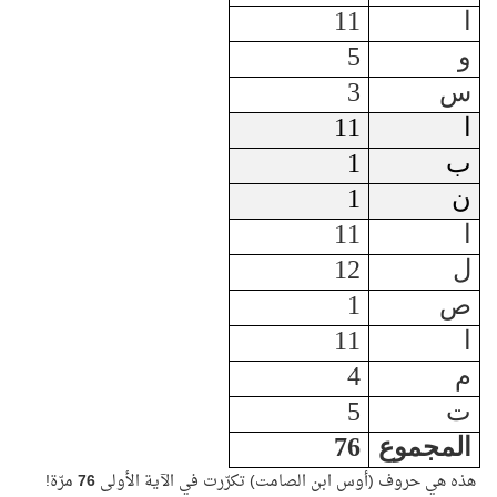
ا
11
و
5
س
3
ا
11
ب
1
ن
1
ا
11
ل
12
ص
1
ا
11
م
4
ت
5
المجموع
76
هذه هي حروف (أوس ابن الصامت) تكرّرت في الآية الأولى
76
مرّة!