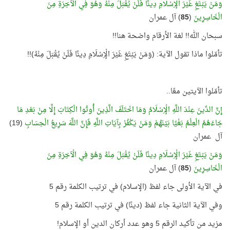
وَمَنْ يَبْتَغِ غَيْرَ الْإِسْلَامِ دِينًا فَلَنْ يُقْبَلَ مِنْهُ وَهُوَ فِي الْآخِرَةِ مِنَ
الْخَاسِرِينَ
(
85
) آل عمران
سبحان الله!! لغة الأرقام واضحة هنا!!
تأمّلوا ماذا تقول الآية: (وَمَنْ يَبْتَغِ غَيْرَ الْإِسْلَامِ دِينًا فَلَنْ يُقْبَلَ مِنْهُ)!!
تأمّلوا الآيتين معًا..
إِنَّ الدِّينَ عِنْدَ اللَّهِ الْإِسْلَامُ وَمَا اخْتَلَفَ الَّذِينَ أُوتُوا الْكِتَابَ إِلَّا مِنْ بَعْدِ مَا
جَاءَهُمُ الْعِلْمُ بَغْيًا بَيْنَهُمْ وَمَنْ يَكْفُرْ بِآيَاتِ اللَّهِ فَإِنَّ اللَّهَ سَرِيعُ الْحِسَابِ
(19)
آل عمران
وَمَنْ يَبْتَغِ غَيْرَ الْإِسْلَامِ دِينًا فَلَنْ يُقْبَلَ مِنْهُ وَهُوَ فِي الْآخِرَةِ مِنَ
الْخَاسِرِينَ
(
85
) آل عمران
في الآية الأولى جاء لفظ (الإسلام) في ترتيب الكلمة رقم 5
وفي الآية الثانية جاء لفظ (دينًا) في ترتيب الكلمة رقم 5
مزيد من تأكيد الرقم 5 وهو عدد أركان الدين أو الإسلام!