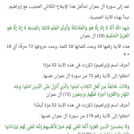
نعد إلى سورة آل عمران لنتأمّل هذا الإيقاع الثُلاثي العجيب مع إبراهيم..
نبدأ بهذه الآية العجيبة..
شَهِدَ اللَّهُ أَنَّهُ لَا إِلَهَ إِلَّا هُوَ وَالْمَلَائِكَةُ وَأُولُو الْعِلْمِ قَائِمًا بِالْقِسْطِ لَا إِلَهَ إِلَّا هُوَ
الْعَزِيزُ الْحَكِيمُ
(18) آل عمران
هذه الآية رقمها 18 وعدد كلماتها 18 كلمة، وعدد حروفها 72 حرفًا، أي 18
× 4
أحرف اسم (إبراهيم) تكرّرت في هذه الآية 52 مرّة!
انتقلوا إلى الآية رقم 72 من سورة آل عمران نفسها..
وَقَالَتْ طَائِفَةٌ مِنْ أَهْلِ الْكِتَابِ آمِنُوا بِالَّذِي أُنْزِلَ عَلَى الَّذِينَ آمَنُوا وَجْهَ
النَّهَارِ وَاكْفُرُوا آخِرَهُ لَعَلَّهُمْ يَرْجِعُونَ
(72) آل عمران
أحرف اسم (إبراهيم) تكرّرت في هذه الآية 52 مرّة أيضًا!
انتقلوا إلى الآية رقم 178 من سورة آل عمران نفسها..
وَلَا يَحْسَبَنَّ الَّذِينَ كَفَرُوا أَنَّمَا نُمْلِي لَهُمْ خَيْرٌ لِأَنْفُسِهِمْ إِنَّمَا نُمْلِي لَهُمْ لِيَزْدَادُوا