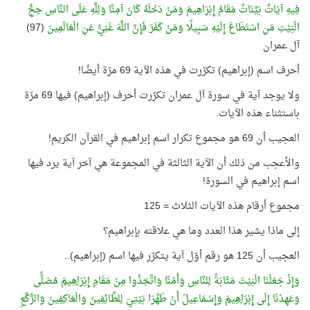
فِيهِ آيَاتٌ بَيِّنَاتٌ مَقَامُ إِبْرَاهِيمَ وَمَنْ دَخَلَهُ كَانَ آمِنًا وَلِلَّهِ عَلَى النَّاسِ حِجُّ
الْبَيْتِ مَنِ اسْتَطَاعَ إِلَيْهِ سَبِيلًا وَمَنْ كَفَرَ فَإِنَّ اللَّهَ غَنِيٌّ عَنِ الْعَالَمِينَ
(97)
آل عمران
أحرف اسم (إبراهيم) تكرّرت في هذه الآية 69 مرّة أيضًا!
ولا يوجد آية في سورة آل عمران تكرّرت أحرف (إبراهيم) فيها 69 مرّة
باستثناء هذه الآيات.
العجيب أن 69 هو مجموع تكرار اسم إبراهيم في القرآن الكريم!
والأعجب من ذلك أن الآية الثالثة في المجموعة هي آخر آية يرد فيها
اسم إبراهيم في السورة!
مجموع أرقام هذه الآيات الثلاث = 125
إلى ماذا يشير هذا العدد وما هي علاقته بإبراهيم؟
العجيب أن 125 هو رقم أوّل آية يتكرّر فيها اسم (إبراهيم)..
وَإِذْ جَعَلْنَا الْبَيْتَ مَثَابَةً لِلنَّاسِ وَأَمْنًا وَاتَّخِذُوا مِنْ مَقَامِ
إِبْرَاهِيمَ
مُصَلًّى
وَعَهِدْنَا إِلَى
إِبْرَاهِيمَ
وَإِسْمَاعِيلَ أَنْ طَهِّرَا بَيْتِيَ لِلطَّائِفِينَ وَالْعَاكِفِينَ وَالرُّكَّعِ