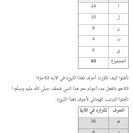
ا
14
ل
10
ن
8
ب
4
ي
6
المجموع
63
تأمّلوا كيف تكرّرت أحرف (هَذَا النَّبِيُّ) في الآية 63 مرّة!
63 هو بالفعل عدد أعوام عمر هذا النبي مُحمَّد -صلى الله عليه وسلّم-!
تأمّلوا الترتيب الهجائي لأحرف (هَذَا النَّبِيُّ)..
الحرف
تكراره في الآية
هـ
26
ذ
9