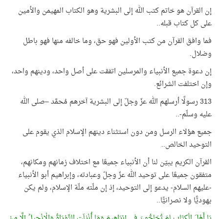
إن القرآن هو خاتم كتب الله إلى البشرية وهو الكتاب المهيمن والأمين
على كل كتاب قبله..
فما وافق القرآن من كتب الأولين فهو حق، وما خالفه منها فهو باطل
وضلال.
إن دعوة جميع الأنبياء والمرسلين اتفقت على أصل واحد، ودينهم واحد،
وإن اختلفت الشرائع.
313 رسولًا أرسلهم الله عزّ وجلّ إلى البشرية آخرهم مُحمَّد –صلى الله
عليه وسلّم-..
جميع هؤلاء الرسل ومن دون استثناء دينهم الإسلام الذي يقوم على
التوحيد الخالص..
القرآن الكريم يبيّن لنا أن الأنبياء جميعًا مع اختلاف زمانهم ومكانهم،
متفقون جميعًا على توحيد الله عزّ وجلّ وعبادته، وإبراهيم أبو الأنبياء
-عليهم السلام- يدعو إلى التوحيد، إذ إن ملّته ملّة الإسلام، ولم يكن
يهوديًّا ولا نصرانيًّا..
يَا أَهْلَ الْكِتَابِ لِمَ تُحَاجُّونَ فِي إِبْرَاهِيمَ وَمَا أُنْزِلَتِ التَّوْرَاةُ وَالْإِنْجِيلُ إِلَّا مِنْ