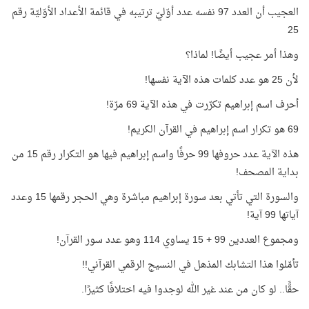
العجيب أن العدد 97 نفسه عدد أوّليّ ترتيبه في قائمة الأعداد الأوّليّة رقم
25
وهذا أمر عجيب أيضًا! لماذا؟
لأن 25 هو عدد كلمات هذه الآية نفسها!
أحرف اسم إبراهيم تكرّرت في هذه الآية 69 مرّة!
69 هو تكرار اسم إبراهيم في القرآن الكريم!
هذه الآية عدد حروفها 99 حرفًا واسم إبراهيم فيها هو التكرار رقم 15 من
بداية المصحف!
والسورة التي تأتي بعد سورة إبراهيم مباشرة وهي الحجر رقمها 15 وعدد
آياتها 99 آية!
ومجموع العددين 99 + 15 يساوي 114 وهو عدد سور القرآن!
تأمّلوا هذا التشابك المذهل في النسيج الرقمي القرآني!!
حقًّا.. لو كان من عند غير الله لوجدوا فيه اختلافًا كثيرًا.