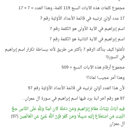
مجموع كلمات هذه الآيات السبع 119 كلمة، وهذا العدد = 7 × 17
17 عدد أوّليّ ترتيبه في قائمة الأعداد الأوّليّة رقم 7
اسم إبراهيم في الآية الأولى هو الكلمة رقم 7
اسم إبراهيم في الآية الثانية هو الكلمة رقم 7
تأمّلوا كيف يتأكد الرقم 7 بأكثر من طريق لأنه ببساطة تكرار اسم إبراهيم
في السورة!
مجموع أرقام هذه الآيات السبع = 509
وهذا أمر عجيب! لماذا؟
لأن هذا العدد أوّليّ ترتيبه في قائمة الأعداد الأوّليّة رقم 97
97 هو رقم آخر آية يرد فيها اسم إبراهيم في سورة آل عمران..
فِيهِ آيَاتٌ بَيِّنَاتٌ مَقَامُ إِبْرَاهِيمَ وَمَنْ دَخَلَهُ كَانَ آمِنًا وَلِلَّهِ عَلَى النَّاسِ حِجُّ
الْبَيْتِ مَنِ اسْتَطَاعَ إِلَيْهِ سَبِيلًا وَمَنْ كَفَرَ فَإِنَّ اللَّهَ غَنِيٌّ عَنِ الْعَالَمِينَ
(97)
آل عمران