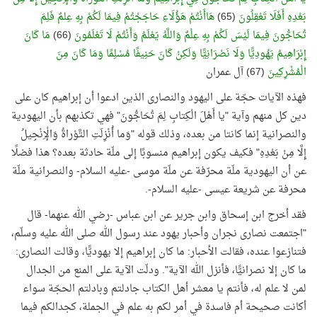
بَعْدِهِ أَفَلَا تَعْقِلُونَ
(65)
هَاأَنْتُمْ هَؤُلَاءِ حَاجَجْتُمْ فِيمَا لَكُمْ بِهِ عِلمٌ فَلِمَ
تُحَاجُّونَ فِيمَا لَيْسَ لَكُمْ بِهِ عِلْمٌ وَاللَّهُ يَعْلَمُ وَأَنْتُمْ لَا تَعْلَمُونَ
(66)
مَا كَانَ
إِبْرَاهِيمُ يَهُودِيًّا وَلَا نَصْرَانِيًّا وَلَكِنْ كَانَ حَنِيفًا مُسْلِمًا وَمَا كَانَ مِنَ
الْمُشْرِكِينَ
(67) آل عمران
فهذه الآيات حجّة على اليهود والنصارى الذين ادعوا أن إبراهيم كان على
دين كل منهم وآية "يا أَهْلَ الْكِتابِ لِمَ تُحَاجُّونَ" فهي تكذبهم بأن اليهودية
والنصرانية إنما كانتا من بعده، وذلك قوله "وَما أُنْزِلَتِ التَّوْراةُ وَالْإِنْجِيلُ
إِلَّا مِنْ بَعْدِهِ" فكيف يكون إبراهيم منسوبًا إلى ملّة حادثة بعده؟ هذا فضلًا
عن أن اليهودية ملّة محرّفة عن ملّة موسى -عليه السلام- والنصرانية ملّة
محرفة عن شريعة عيسى -عليه السلام-.
فقد أخرج ابن إسحاق وابن جرير عن ابن عباس -رضي الله عنهما- قال
"اجتمعت نصارى نجران وأحبار يهود عند رسول الله صلى الله عليه وسلّم،
فتنازعوا عنده، فقالت الأحبار: ما كان إبراهيم إلا يهوديًّا، وقالت النصارى:
ما كان إلا نصرانيًّا، فأنزل الله الآية". ودلّت الآية على المنع من الجدال
لمن لا علم له، فأنتم يا معشر أهل الكتاب جادلتم وبادلتم الحجّة سواء
أكانت صحيحة أم فاسدة في أمر لكم به علم في الجملة، كجدالكم فيما