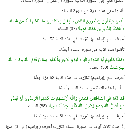
انتقلوا معي إلى السورة التالية لسورة آل عمران.. سورة النساء.
تأمّلوا معي هذه الآية من سورة النساء..
الَّذِينَ يَبْخَلُونَ وَيَأْمُرُونَ النَّاسَ بِالْبُخْلِ وَيَكْتُمُونَ مَا آتَاهُمُ اللَّهُ مِنْ فَضْلِهِ
وَأَعْتَدْنَا لِلْكَافِرِينَ عَذَابًا مُهِينًا
(37) النساء
أحرف اسم (إبراهيم) تكرّرت في هذه الآية 52 مرّة!
تأمّلوا هذه الآية من سورة النساء أيضًا..
وَمَاذَا عَلَيْهِمْ لَوْ آمَنُوا بِاللَّهِ وَالْيَوْمِ الْآخِرِ وَأَنْفَقُوا مِمَّا رَزَقَهُمُ اللَّهُ وَكَانَ اللَّهُ
بِهِمْ عَلِيمًا
(39) النساء
أحرف اسم (إبراهيم) تكرّرت في هذه الآية 52 مرّة أيضًا!
وتأمّلوا هذه الآية من سورة النساء أيضًا..
فَمَا لَكُمْ فِي الْمُنَافِقِينَ فِئَتَيْنِ وَاللَّهُ أَرْكَسَهُمْ بِمَا كَسَبُوا أَتُرِيدُونَ أَنْ تَهْدُوا
مَنْ أَضَلَّ اللَّهُ وَمَنْ يُضْلِلِ اللَّهُ فَلَنْ تَجِدَ لَهُ سَبِيلًا
(88) النساء
أحرف اسم (إبراهيم) تكرّرت في هذه الآية 52 مرّة أيضًا!
إذًا هناك ثلاث آيات في سورة النساء تكرّرت أحرف (إبراهيم) في كل منها