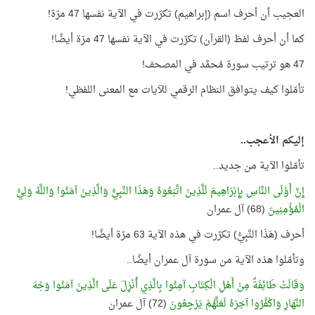
العجيب أن أحرف اسم (إبراهيم) تكرّرت في الآية نفسها 47 مرّة!
كما أن أحرف لفظ (القرآن) تكرّرت في الآية نفسها 47 مرّة أيضًا!
47 هو ترتيب سورة مُحمَّد في المصحف!
تأمّلوا كيف يتوافق النظام الرقمي للآيات مع المعنى اللفظي!
إليكم الأعجب..
تأمّلوا الآية من جديد..
إِنَّ أَوْلَى النَّاسِ بِإِبْرَاهِيمَ لَلَّذِينَ اتَّبَعُوهُ وَهَذَا النَّبِيُّ وَالَّذِينَ آمَنُوا وَاللَّهُ وَلِيُّ
الْمُؤْمِنِينَ
(68) آل عمران
أحرف (هَذَا النَّبِيُّ) تكرّرت في هذه الآية 63 مرّة أيضًا!
وتأمّلوا هذه الآية من سورة آل عمران أيضًا..
وَقَالَتْ طَائِفَةٌ مِنْ أَهْلِ الْكِتَابِ آمِنُوا بِالَّذِي أُنْزِلَ عَلَى الَّذِينَ آمَنُوا وَجْهَ
النَّهَارِ وَاكْفُرُوا آخِرَهُ لَعَلَّهُمْ يَرْجِعُونَ
(72) آل عمران