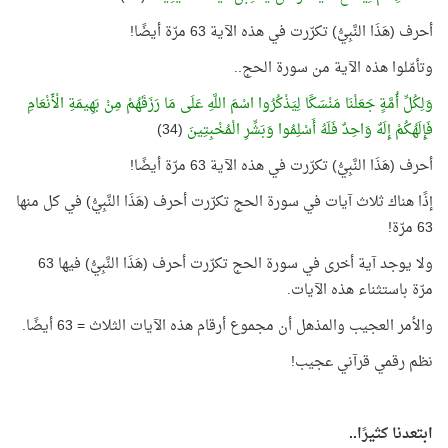
أحرف (هَذَا النَّبِيُّ) تكرّرت في هذه الآية 63 مرّة أيضًا!
وتأمّلوا هذه الآية من سورة الحج..
وَلِكُلِّ أُمَّةٍ جَعَلْنَا مَنْسَكًا لِيَذْكُرُوا اسْمَ اللَّهِ عَلَى مَا رَزَقَهُمْ مِنْ بَهِيمَةِ الْأَنْعَامِ
فَإِلَهُكُمْ إِلَهٌ وَاحِدٌ فَلَهُ أَسْلِمُوا وَبَشِّرِ الْمُخْبِتِينَ
(34)
أحرف (هَذَا النَّبِيُّ) تكرّرت في هذه الآية 63 مرّة أيضًا!
إذًا هناك ثلاث آيات في سورة الحج تكرّرت أحرف (هَذَا النَّبِيُّ) في كل منها
63 مرّة!
ولا يوجد آية أخرى في سورة الحج تكرّرت أحرف (هَذَا النَّبِيُّ) فيها 63
مرّة باستثناء هذه الآيات.
والأمر العجيب والمذهل أن مجموع أرقام هذه الآيات الثلاث = 63 أيضًا.
نظم رقمي قرآني عجيب!
ابتعدنا كثيرًا..