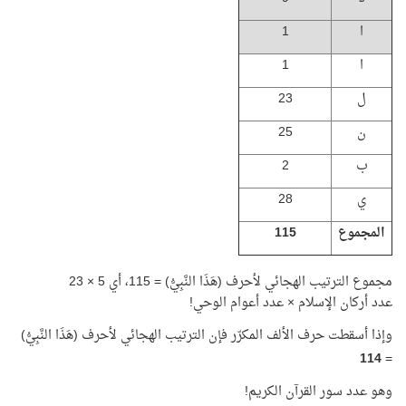
ا
1
ا
1
ل
23
ن
25
ب
2
ي
28
المجموع
115
مجموع الترتيب الهجائي لأحرف (هَذَا النَّبِيُّ) = 115، أي 5 × 23
عدد أركان الإسلام × عدد أعوام الوحي!
وإذا أسقطت حرف الألف المكرّر فإن الترتيب الهجائي لأحرف (هَذَا النَّبِيُّ)
114
=
وهو عدد سور القرآن الكريم!