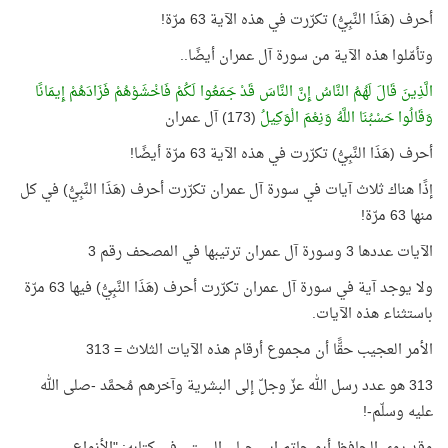
أحرف (هَذَا النَّبِيُّ) تكرّرت في هذه الآية 63 مرّة!
وتأمّلوا هذه الآية من سورة آل عمران أيضًا..
الَّذِينَ قَالَ لَهُمُ النَّاسُ إِنَّ النَّاسَ قَدْ جَمَعُوا لَكُمْ فَاخْشَوْهُمْ فَزَادَهُمْ إِيمَانًا
وَقَالُوا حَسْبُنَا اللَّهُ وَنِعْمَ الْوَكِيلُ
(173) آل عمران
أحرف (هَذَا النَّبِيُّ) تكرّرت في هذه الآية 63 مرّة أيضًا!
إذًا هناك ثلاث آيات في سورة آل عمران تكرّرت أحرف (هَذَا النَّبِيُّ) في كل
منها 63 مرّة!
الآيات عددها 3 وسورة آل عمران ترتيبها في المصحف رقم 3
ولا يوجد آية في سورة آل عمران تكرّرت أحرف (هَذَا النَّبِيُّ) فيها 63 مرّة
باستثناء هذه الآيات.
الأمر العجيب حقًّا أن مجموع أرقام هذه الآيات الثلاث = 313
313 هو عدد رسل الله عزّ وجلّ إلى البشرية وآخرهم مُحمَّد -صلى الله
عليه وسلّم-!