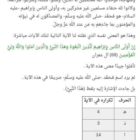
ومنهاجه، فوحَّدوا الله مخلصين له الدين، وسنُّوا سُنّته، وشرَعوا شرائعه،
وكانوا لله حنفاء مسلمين غير مشركين به، وأولى الناس بإبراهيم -عليه
السلام- هو مُحمَّد -صلى الله عليه وسلّم- والمصدِّقون له في نبوّته
والمؤمنون بما جاءهم به من عند الله عزّ وجلّ
.
وهذا هو المعنى نفسه الذي نقلته لنا الآية التالية لتلك الآيات مباشرة:
إِنَّ أَوْلَى النَّاسِ بِإِبْرَاهِيمَ لَلَّذِينَ اتَّبَعُوهُ وَهَذَا النَّبِيُّ وَالَّذِينَ آمَنُوا وَاللَّهُ وَلِيُّ
الْمُؤْمِنِينَ
(68) آل عمران
تأمّلوا جيدًا معنى هذه الآية..
لم يرد اسم مُحمَّد -صلى الله عليه وسلّم- صريحًا في هذه الآية..
بل جاءت الإشارة إليه بلفظ (هَذَا النَّبِيُّ)..
الحرف
تكراره في الآية
هـ
4
ذ
3
ا
14