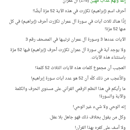
إِثْمًا وَلَهْمُ عَذَابٌ مُهِينٌ
(178) آل عمران
أحرف اسم (إبراهيم) تكرّرت في هذه الآية 52 مرّة أيضًا!
إذًا هناك ثلاث آيات في سورة آل عمران تكرّرت أحرف (إبراهيم) في كل
منها 52 مرّة!
الآيات عددها 3 وسورة آل عمران ترتيبها في المصحف رقم 3
ولا يوجد آية في سورة آل عمران تكرّرت أحرف (إبراهيم) فيها 52 مرّة
باستثناء هذه الآيات.
العجيب أن مجموع كلمات هذه الآيات الثلاث 52 كلمة!
والأعجب من ذلك كلّه أن 52 هو عدد آيات سورة إبراهيم!
ما رأيكم في هذا النظم الرقمي القرآني على مستوى الحرف والكلمة
والآية والسورة!
إنه الوحي ولا شيء غير الوحي!
وكل من يقول بخلاف ذلك فهو جاهل بلا عقل.
ولا أسف على كفره بهذا القرآن!