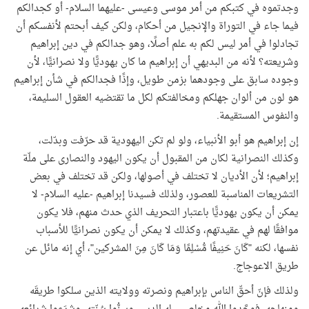
وجدتموه في كتبكم من أمر موسى وعيسى -عليهما السلام- أو كجدالكم
فيما جاء في التوراة والإنجيل من أحكام، ولكن كيف أبحتم لأنفسكم أن
تجادلوا في أمر ليس لكم به علم أصلًا، وهو جدالكم في دين إبراهيم
وشريعته؟ لأنه من البديهي أن إبراهيم ما كان يهوديًّا ولا نصرانيًّا، لأن
وجوده سابق على وجودهما بزمن طويل، وإذًا فجدالكم في شأن إبراهيم
هو لون من ألوان جهلكم ومخالفتكم لكل ما تقتضيه العقول السليمة،
والنفوس المستقيمة.
إن إبراهيم هو أبو الأنبياء، ولو لم تكن اليهودية قد حرّفت وبدّلت،
وكذلك النصرانية لكان من المقبول أن يكون اليهود والنصارى على ملّة
إبراهيم؛ لأن الأديان لا تختلف في أصولها، ولكن قد تختلف في بعض
التشريعات المناسبة للعصور، ولذلك فسيدنا إبراهيم -عليه السلام- لا
يمكن أن يكون يهوديًّا باعتبار التحريف الذي حدث منهم، فلا يكون
موافقًا لهم في عقيدتهم، وكذلك لا يمكن أن يكون نصرانيًّا للأسباب
نفسها، لكنه "كَانَ حَنِيفًا مُّسْلِمًا وَمَا كَانَ مِنَ المشركين"، أي إنه مائل عن
طريق الاعوجاج.
ولذلك فإنّ أحقّ الناس بإبراهيم ونصرته وولايته الذين سلكوا طريقَه