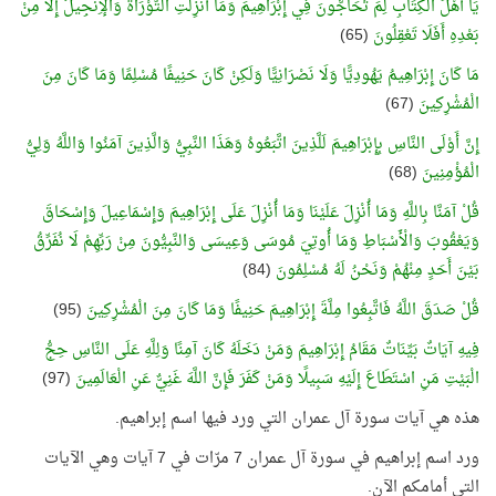
يَا أَهْلَ الْكِتَابِ لِمَ تُحَاجُّونَ فِي إِبْرَاهِيمَ وَمَا أُنْزِلَتِ التَّوْرَاةُ وَالْإِنْجِيلُ إِلَّا مِنْ
بَعْدِهِ أَفَلَا تَعْقِلُونَ
(65)
مَا كَانَ إِبْرَاهِيمُ يَهُودِيًّا وَلَا نَصْرَانِيًّا وَلَكِنْ كَانَ حَنِيفًا مُسْلِمًا وَمَا كَانَ مِنَ
الْمُشْرِكِينَ
(67)
إِنَّ أَوْلَى النَّاسِ بِإِبْرَاهِيمَ لَلَّذِينَ اتَّبَعُوهُ وَهَذَا النَّبِيُّ وَالَّذِينَ آمَنُوا وَاللَّهُ وَلِيُّ
الْمُؤْمِنِينَ
(68)
قُلْ آمَنَّا بِاللَّهِ وَمَا أُنْزِلَ عَلَيْنَا وَمَا أُنْزِلَ عَلَى إِبْرَاهِيمَ وَإِسْمَاعِيلَ وَإِسْحَاقَ
وَيَعْقُوبَ وَالْأَسْبَاطِ وَمَا أُوتِيَ مُوسَى وَعِيسَى وَالنَّبِيُّونَ مِنْ رَبِّهِمْ لَا نُفَرِّقُ
بَيْنَ أَحَدٍ مِنْهُمْ وَنَحْنُ لَهُ مُسْلِمُونَ
(84)
قُلْ صَدَقَ اللَّهُ فَاتَّبِعُوا مِلَّةَ إِبْرَاهِيمَ حَنِيفًا وَمَا كَانَ مِنَ الْمُشْرِكِينَ
(95)
فِيهِ آيَاتٌ بَيِّنَاتٌ مَقَامُ إِبْرَاهِيمَ وَمَنْ دَخَلَهُ كَانَ آمِنًا وَلِلَّهِ عَلَى النَّاسِ حِجُّ
الْبَيْتِ مَنِ اسْتَطَاعَ إِلَيْهِ سَبِيلًا وَمَنْ كَفَرَ فَإِنَّ اللَّهَ غَنِيٌّ عَنِ الْعَالَمِينَ
(97)
هذه هي آيات سورة آل عمران التي ورد فيها اسم إبراهيم.
ورد اسم إبراهيم في سورة آل عمران 7 مرّات في 7 آيات وهي الآيات
التي أمامكم الآن.