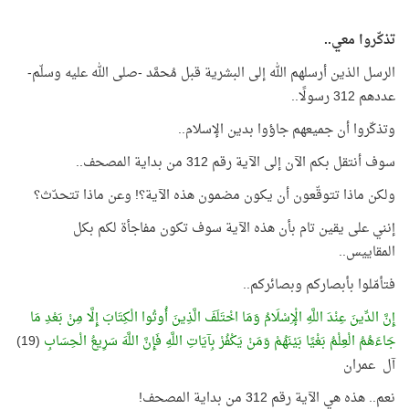
تذكّروا معي..
الرسل الذين أرسلهم الله إلى البشرية قبل مُحمَّد -صلى الله عليه وسلّم-
عددهم 312 رسولًا..
وتذكّروا أن جميعهم جاؤوا بدين الإسلام..
سوف أنتقل بكم الآن إلى الآية رقم 312 من بداية المصحف..
ولكن ماذا تتوقّعون أن يكون مضمون هذه الآية؟! وعن ماذا تتحدّث؟
إنني على يقين تام بأن هذه الآية سوف تكون مفاجأة لكم بكل
المقاييس..
فتأمّلوا بأبصاركم وبصائركم..
إِنَّ الدِّينَ عِنْدَ اللَّهِ الْإِسْلَامُ وَمَا اخْتَلَفَ الَّذِينَ أُوتُوا الْكِتَابَ إِلَّا مِنْ بَعْدِ مَا
جَاءَهُمُ الْعِلْمُ بَغْيًا بَيْنَهُمْ وَمَنْ يَكْفُرْ بِآيَاتِ اللَّهِ فَإِنَّ اللَّهَ سَرِيعُ الْحِسَابِ
(19)
آل عمران
نعم.. هذه هي الآية رقم 312 من بداية المصحف!