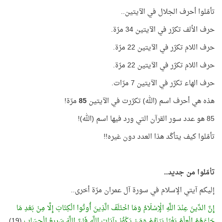
تأمّلوا أحرف الجلال في الآيتين..
حرف الألف تكرّر في الآيتين 34 مرّة.
حرف اللام تكرّر في الآيتين 22 مرّة.
حرف اللام تكرّر في الآيتين 22 مرّة.
حرف الهاء تكرّر في الآيتين 7 مرّات.
هذه هي أحرف اسم (الله) تكرّرت في الآيتين
85
مرّة!
85 هو عدد سور القرآن التي ورد فيها اسم (الله)!
تأمّلوا كيف يتأكّد هذا العدد دون غيره!!
تأمّلوا من جديد..
إليكم آيتي الإسلام في سورة آل عمران مرّة أخرى..
إِنَّ الدِّينَ عِنْدَ اللَّهِ الْإِسْلَامُ وَمَا اخْتَلَفَ الَّذِينَ أُوتُوا الْكِتَابَ إِلَّا مِنْ بَعْدِ مَا
جَاءَهُمُ الْعِلْمُ بَغْيًا بَيْنَهُمْ وَمَنْ يَكْفُرْ بِآيَاتِ اللَّهِ فَإِنَّ اللَّهَ سَرِيعُ الْحِسَابِ
(19)