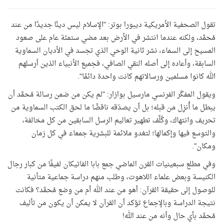
تقول الصحفية الأمريكية ديبورا بوتر: "الإسلام ليس دينًا جديدًا من عند
مُحمَّد، ولكنه عندما انتشر في الأرض بعد مضي ستمئة عام على صعود
المسيح إلى السماء، نشر ثانية الوحي الذي تجسد في الأديان السماوية
السابقة، وأعاده إلى أصله النقي الصافي، فجميع الأنبياء الذين أرسلهم
الله كانوا مسلمين ورسالاتهم كانت واحدة دائمًا".
ويقول المفكّر الفرنسي مارسيل بوازار:
"
لم يكن من ضمن رسالة مُحمَّد أن
يبطل ما أُنزِل من قبله؛ بل أن يصدّقه ناقضًا ما لحق الكتب السماوية من
تحريف وانتهاك، وكُلِّف تطهير تعاليم الرسل السابقين من كل مخالفة،
والتوسع فيها وإكمالها؛ لتغدو ملائمة للبشرية جمعاء في كل زمان
ومكان".
وفي مطلع سبعينيات القرن الماضي جمع بابا الفاتيكان لفيفًا من كبار رجال
الكنيسة وبعض علماء اللاهوت، وطلب منهم دراسة جماعية متأنية
للوصول إلى حقيقة القرآن: أهو من عند الله أم من وضع مُحمَّد؟ فكانت
نتيجة الدراسة وبالإجماع تؤكد أن القرآن لا يمكن أن يكون من تأليف
مُحمَّد بأي حال وأنه من عند الله!