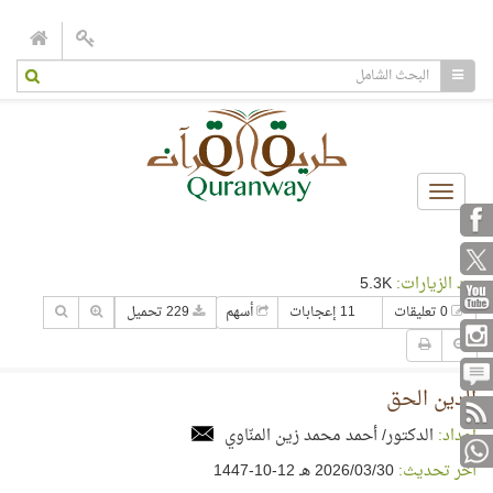
Toggle
navigation
عدد الزيارات:
5.3K
0 تعليقات
11 إعجابات
أسهم
229 تحميل
الدين الحق
إعداد:
الدكتور/ أحمد محمد زين المنّاوي
آخر تحديث:
30‏/03‏/2026 هـ 12-10-1447