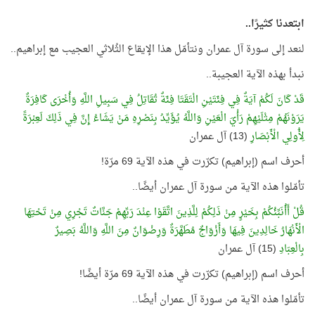
ابتعدنا كثيرًا..
لنعد إلى سورة آل عمران ونتأمّل هذا الإيقاع الثُلاثي العجيب مع إبراهيم..
نبدأ بهذه الآية العجيبة..
قَدْ كَانَ لَكُمْ آيَةٌ فِي فِئَتَيْنِ الْتَقَتَا فِئَةٌ تُقَاتِلُ فِي سَبِيلِ اللَّهِ وَأُخْرَى كَافِرَةٌ
يَرَوْنَهُمْ مِثْلَيْهِمْ رَأْيَ الْعَيْنِ وَاللَّهُ يُؤَيِّدُ بِنَصْرِهِ مَنْ يَشَاءُ إِنَّ فِي ذَلِكَ لَعِبْرَةً
لِأُولِي الْأَبْصَارِ
(13) آل عمران
أحرف اسم (إبراهيم) تكرّرت في هذه الآية 69 مرّة!
تأمّلوا هذه الآية من سورة آل عمران أيضًا..
قُلْ أَأُنَبِّئُكُمْ بِخَيْرٍ مِنْ ذَلِكُمْ لِلَّذِينَ اتَّقَوْا عِنْدَ رَبِّهِمْ جَنَّاتٌ تَجْرِي مِنْ تَحْتِهَا
الْأَنْهَارُ خَالِدِينَ فِيهَا وَأَزْوَاجٌ مُطَهَّرَةٌ وَرِضْوَانٌ مِنَ اللَّهِ وَاللَّهُ بَصِيرٌ
بِالْعِبَادِ
(15) آل عمران
أحرف اسم (إبراهيم) تكرّرت في هذه الآية 69 مرّة أيضًا!
تأمّلوا هذه الآية من سورة آل عمران أيضًا..