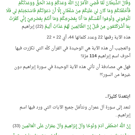
وَقَالَ الشَّيْطَانُ لَمَّا قُضِيَ الْأَمْرُ إِنَّ اللَّهَ وَعَدَكُمْ وَعْدَ الْحَقِّ وَوَعَدْتُكُمْ
فَأَخْلَفْتُكُمْ وَمَا كَانَ لِيَ عَلَيْكُمْ مِنْ سُلْطَانٍ إِلَّا أَنْ دَعَوْتُكُمْ فَاسْتَجَبْتُمْ لِي فَلَا
تَلُومُونِي وَلُومُوا أَنْفُسَكُمْ مَا أَنَا بِمُصْرِخِكُمْ وَمَا أَنْتُمْ بِمُصْرِخِيَّ إِنِّي كَفَرْتُ
بِمَا أَشْرَكْتُمُونِ مِنْ قَبْلُ إِنَّ الظَّالِمِينَ لَهُمْ عَذَابٌ أَلِيمٌ
(22) إبراهيم
هذه الآية رقمها 22 وعدد كلماتها 44، أي 22 + 22
والعجيب أن هذه الآية هي الوحيدة في القرآن كلّه التي تكرّرت فيها
أحرف اسم إبراهيم
114
مرّة!
فهل هي مصادفة أن تأتي هذه الآية الوحيدة في سورة إبراهيم دون
غيرها من السور؟!
ابتعدنا كثيرًا..
لنعد إلى سورة آل عمران ونتأمّل جميع الآيات التي ورد فيها اسم
إبراهيم..
إِنَّ اللَّهَ اصْطَفَى آدَمَ وَنُوحًا وَآلَ إِبْرَاهِيمَ وَآلَ عِمْرَانَ عَلَى الْعَالَمِينَ
(33)