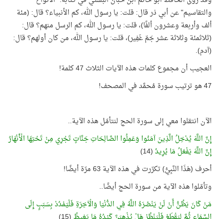
وقد روى الحافظ أبو حاتم ابن حبان البستي في كتابه: "الأنواع
والتقاسيم" عن أبي ذر قال: قلت: يا رسول الله، كم الأنبياء؟ قال: (مئة
ألف وأربعة وعشرون ألفًا)، قلت: يا رسول الله، كم الرسل منهم؟ قال:
(ثلاثمئة وثلاثة عشر جَمّ غَفِير)، قلت: يا رسول الله، من كان أولهم؟ قال:
(آدم).
العجيب أن مجموع كلمات هذه الآيات الثلاث 47 كلمة!
47 هو ترتيب سورة مُحمَّد في المصحف!
الآن انتقلوا معي إلى سورة الحج لنتأمّل هذه الآية..
إِنَّ اللَّهَ يُدْخِلُ الَّذِينَ آمَنُوا وَعَمِلُوا الصَّالِحَاتِ جَنَّاتٍ تَجْرِي مِنْ تَحْتِهَا الْأَنْهَارُ
إِنَّ اللَّهَ يَفْعَلُ مَا يُرِيدُ
(14)
أحرف (هَذَا النَّبِيُّ) تكرّرت في هذه الآية 63 مرّة أيضًا!
وتأمّلوا هذه الآية من سورة الحج أيضًا..
مَنْ كَانَ يَظُنُّ أَنْ لَنْ يَنْصُرَهُ اللَّهُ فِي الدُّنْيَا وَالْآخِرَةِ فَلْيَمْدُدْ بِسَبَبٍ إِلَى
السَّمَاءِ ثُمَّ لِيَقْطَعْ فَلْيَنْظُرْ هَلْ يُذْهِبَنَّ كَيْدُهُ مَا يَغِيظُ
(15)