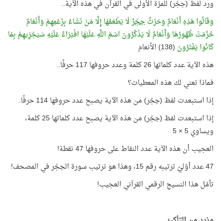
ورد لفظ (حِجْر) للمرّة الأولى في القرآن في هذه الآية..
وَقَالُوا هَذِهِ أَنْعَامٌ وَحَرْثٌ
حِجْرٌ
لَا يَطْعَمُهَا إِلَّا مَنْ نَشَاءُ بِزَعْمِهِمْ وَأَنْعَامٌ
حُرِّمَتْ ظُهُورُهَا وَأَنْعَامٌ لَا يَذْكُرُونَ اسْمَ اللَّهِ عَلَيْهَا افْتِرَاءً عَلَيْهِ سَيَجْزِيهِمْ بِمَا
كَانُوا يَفْتَرُونَ
(138) الأنعام
هذه الآية عدد كلماتها 26 كلمة وعدد حروفها 117 حرفًا..
فماذا تعني لك هذه المعطيات؟
إذا استبعدت لفظ (حِجْر) من هذه الآية يصبح عدد حروفها 114 حرفًا.
إذا استبعدت لفظ (حِجْر) من هذه الآية يصبح عدد كلماتها 25 كلمة،
ويساوي 5 × 5
العجيب أن هذه الآية عدد النقاط على حروفها 47 نقطة!
47 عدد أوّليّ ترتيبه رقم 15، وهذا هو ترتيب سورة الحِجْر في المصحف!
تأمّل هذا النسيج الرقمي القرآني العجيب!
مزيد من التأكيد..