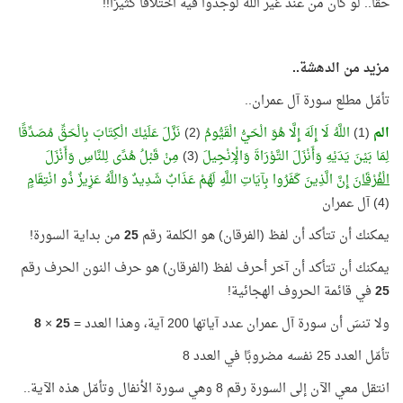
حقًّا.. لو كان من عند غير الله لوجدوا فيه اختلافًا كثيرًا!!
مزيد من الدهشة..
تأمّل مطلع سورة آل عمران..
الم
(1)
اللَّهُ لَا إِلَهَ إِلَّا هُوَ الْحَيُّ الْقَيُّومُ
(2)
نَزَّلَ عَلَيْكَ الْكِتَابَ بِالْحَقِّ مُصَدِّقًا
لِمَا بَيْنَ يَدَيْهِ وَأَنْزَلَ التَّوْرَاةَ وَالْإِنْجِيلَ
(3)
مِنْ قَبْلُ هُدًى لِلنَّاسِ وَأَنْزَلَ
الْفُرْقَانَ
إِنَّ الَّذِينَ كَفَرُوا بِآيَاتِ اللَّهِ لَهُمْ عَذَابٌ شَدِيدٌ وَاللَّهُ عَزِيزٌ ذُو انْتِقَامٍ
(4) آل عمران
يمكنك أن تتأكد أن لفظ (الفرقان) هو الكلمة رقم
25
من بداية السورة!
يمكنك أن تتأكد أن آخر أحرف لفظ (الفرقان) هو حرف النون الحرف رقم
25
في قائمة الحروف الهجائية!
ولا تنسَ أن سورة آل عمران عدد آياتها 200 آية، وهذا العدد =
25
×
8
تأمّل العدد 25 نفسه مضروبًا في العدد 8
انتقل معي الآن إلى السورة رقم 8 وهي سورة الأنفال وتأمّل هذه الآية..