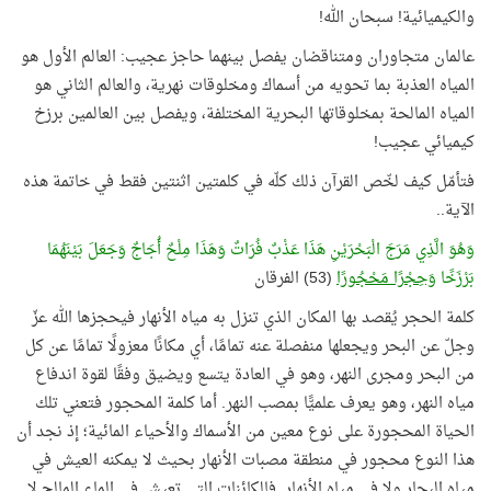
والكيميائية! سبحان الله!
عالمان متجاوران ومتناقضان يفصل بينهما حاجز عجيب: العالم الأول هو
المياه العذبة بما تحويه من أسماك ومخلوقات نهرية، والعالم الثاني هو
المياه المالحة بمخلوقاتها البحرية المختلفة، ويفصل بين العالمين برزخ
كيميائي عجيب!
فتأمّل كيف لخّص القرآن ذلك كلّه في كلمتين اثنتين فقط في خاتمة هذه
الآية..
وَهُوَ الَّذِي مَرَجَ الْبَحْرَيْنِ هَذَا عَذْبٌ فُرَاتٌ وَهَذَا مِلْحٌ أُجَاجٌ وَجَعَلَ بَيْنَهُمَا
بَرْزَخًا
وَحِجْرًا مَحْجُورًا
(53) الفرقان
كلمة الحجر يُقصد بها المكان الذي تنزل به مياه الأنهار فيحجزها الله عزّ
وجلّ عن البحر ويجعلها منفصلة عنه تمامًا، أي مكانًا معزولًا تمامًا عن كل
من البحر ومجرى النهر، وهو في العادة يتسع ويضيق وفقًا لقوة اندفاع
مياه النهر، وهو يعرف علميًّا بمصب النهر. أما كلمة المحجور فتعني تلك
الحياة المحجورة على نوع معين من الأسماك والأحياء المائية؛ إذ نجد أن
هذا النوع محجور في منطقة مصبات الأنهار بحيث لا يمكنه العيش في
مياه البحار ولا في مياه الأنهار. فالكائنات التي تعيش في الماء المالح لا