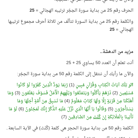
الحرف رقم 25 من بداية سورة الحِجْر ترتيبه الهجائي =
25
والكلمة رقم 25 من بداية السورة تتألّف من ثلاثة أحرف مجموع ترتيبها
الهجائي =
25
مزيد من الدهشة..
أنت تعلم أن العدد 50 يساوي 25 + 25
والآن ما رأيك أن ننتقل إلى الكلمة رقم 50 من بداية سورة الحِجْر:
الر
تِلْكَ آيَاتُ الْكِتَابِ وَقُرْآنٍ مُبِينٍ
(1)
رُبَمَا يَوَدُّ الَّذِينَ كَفَرُوا لَوْ كَانُوا
مُسْلِمِينَ
(2)
ذَرْهُمْ يَأْكُلُوا وَيَتَمَتَّعُوا وَيُلْهِهِمُ الْأَمَلُ فَسَوْفَ يَعْلَمُونَ
(3)
وَمَا
أَهْلَكْنَا مِنْ قَرْيَةٍ إِلَّا وَلَهَا كِتَابٌ مَعْلُومٌ
(4)
مَا تَسْبِقُ مِنْ أُمَّةٍ أَجَلَهَا وَمَا
يَسْتَأْخِرُونَ
(5)
وَقَالُوا يَا أَيُّهَا الَّذِي نُزِّلَ عَلَيْهِ الذِّكْرُ إِنَّكَ لَمَجْنُونٌ
(6)
لَوْ مَا
تَأْتِينَا بِالْمَلَائِكَةِ إِنْ
كُنْتَ
مِنَ الصَّادِقِينَ
(7)
الكلمة رقم 50 من بداية سورة الحجر هي كلمة (كُنْتَ) في الآية السابعة..