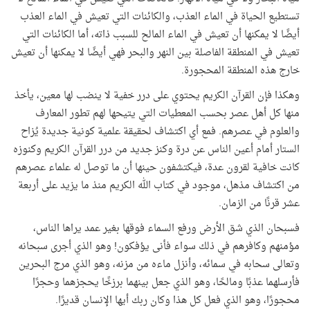
تستطيع الحياة في الماء العذب، والكائنات التي تعيش في الماء العذب
أيضًا لا يمكنها أن تعيش في الماء المالح للسبب ذاته، أما الكائنات التي
تعيش في المنطقة الفاصلة بين النهر والبحر فهي أيضًا لا يمكنها أن تعيش
خارج هذه المنطقة المحجورة.
وهكذا فإن القرآن الكريم يحتوي على درر خفية لا ينضب لها معين، يأخذ
منها كل أهل عصر بحسب المعطيات التي يتيحها لهم تطور المعارف
والعلوم في عصرهم. فمع أي اكتشاف لحقيقة علمية كونية جديدة يُزاح
الستار أمام أعين الناس عن درة وكنز جديد من درر القرآن الكريم وكنوزه
كانت خافية لقرون عدة، فيكتشفون حينها أن ما توصل له علماء عصرهم
من اكتشاف مذهل، موجود في كتاب الله الكريم منذ ما يزيد على أربعة
عشر قرنًا من الزمان.
فسبحان الذي شق الأرض ورفع السماء فوقها بغير عمد يراها الناس،
مؤمنهم وكافرهم في ذلك سواء فأنى يؤفكون! وهو الذي أجرى سبحانه
وتعالى سحابه في سمائه، وأنزل ماءه من مزنه، وهو الذي مرج البحرين
فأرسلهما عذبًا ومالحًا، وهو الذي جعل بينهما برزخًا يحجزهما وحجرًا
محجورًا، وهو الذي فعل كل هذا وكان ربك أيها الإنسان قديرًا.