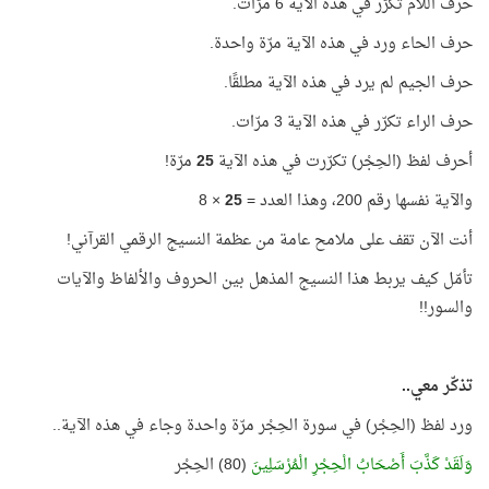
حرف اللام تكرّر في هذه الآية 6 مرّات.
حرف الحاء ورد في هذه الآية مرّة واحدة.
حرف الجيم لم يرد في هذه الآية مطلقًا.
حرف الراء تكرّر في هذه الآية 3 مرّات.
أحرف لفظ (الحِجْر) تكرّرت في هذه الآية
25
مرّة!
والآية نفسها رقم 200، وهذا العدد =
25
× 8
أنت الآن تقف على ملامح عامة من عظمة النسيج الرقمي القرآني!
تأمّل كيف يربط هذا النسيج المذهل بين الحروف والألفاظ والآيات
والسور!!
تذكّر معي..
ورد لفظ (الحِجْر) في سورة الحِجْر مرّة واحدة وجاء في هذه الآية..
وَلَقَدْ كَذَّبَ أَصْحَابُ الْحِجْرِ الْمُرْسَلِينَ
(80) الحِجْر