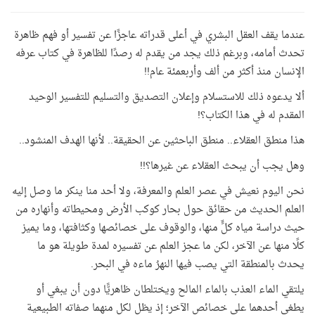
عندما يقف العقل البشري في أعلى قدراته عاجزًا عن تفسير أو فهم ظاهرة
تحدث أمامه، وبرغم ذلك يجد من يقدم له رصدًا للظاهرة في كتاب عرفه
الإنسان منذ أكثر من ألف وأربعمئة عام!!
ألا يدعوه ذلك للاستسلام وإعلان التصديق والتسليم للتفسير الوحيد
المقدم له في هذا الكتاب؟!
هذا منطق العقلاء.. منطق الباحثين عن الحقيقة.. لأنها الهدف المنشود..
وهل يجب أن يبحث العقلاء عن غيرها؟!!
نحن اليوم نعيش في عصر العلم والمعرفة، ولا أحد منا ينكر ما وصل إليه
العلم الحديث من حقائق حول بحار كوكب الأرض ومحيطاته وأنهاره من
حيث دراسة مياه كلٍّ منها، والوقوف على خصائصها وكثافتها، وما يميز
كلًا منها عن الآخر، لكن ما عجز العلم عن تفسيره لمدة طويلة هو ما
يحدث بالمنطقة التي يصب فيها النهرُ ماءه في البحر.
يلتقي الماء العذب بالماء المالح ويختلطان ظاهريًّا دون أن يبغي أو
يطغى أحدهما على خصائص الآخر؛ إذ يظل لكل منهما صفاته الطبيعية