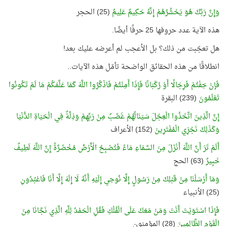
وَإِنَّ رَبَّكَ هُوَ يَحْشُرُهُمْ إِنَّهُ حَكِيمٌ عَلِيمٌ
(25) الحجر
هذه الآية عدد حروفها 25 حرفًا أيضًا.
هل تعجّبت من ذلك؟ بل الأعجب لم أعرضه عليك بعد!
انطلاقًا من هذه الحقائق الواضحة تأمّل هذه الآيات..
فَإنْ خِفْتُمْ فَرِجَالًا أَوْ رُكْبَانًا فَإِذَا أَمِنْتُمْ فَاذْكُرُوا اللَّهَ كَمَا عَلَّمَكُمْ مَا لَمْ تَكُونُوا
تَعْلَمُونَ
(239) البقرة
إِنَّ الَّذِينَ اتَّخَذُوا الْعِجْلَ سَيَنَالُهُمْ غَضَبٌ مِنْ رَبِّهِمْ وَذِلَّةٌ فِي الْحَيَاةِ الدُّنْيَا
وَكَذَلِكَ نَجْزِي الْمُفْتَرِينَ
(152) الأعراف
أَلَمْ تَرَ أَنَّ اللَّهَ أَنْزَلَ مِنَ السَّمَاءِ مَاءً فَتُصْبِحُ الْأَرْضُ مُخْضَرَّةً إِنَّ اللَّهَ لَطِيفٌ
خَبِيرٌ
(63) الحج
وَمَا أَرْسَلْنَا مِنْ قَبْلِكَ مِنْ رَسُولٍ إِلَّا نُوحِي إِلَيْهِ أَنَّهُ لَا إِلَهَ إِلَّا أَنَا فَاعْبُدُونِ
(25) الأنبياء
فَإِذَا اسْتَوَيْتَ أَنْتَ وَمَنْ مَعَكَ عَلَى الْفُلْكِ فَقُلِ الْحَمْدُ لِلَّهِ الَّذِي نَجَّانَا مِنَ
الْقَوْمِ الظَّالِمِينَ
(28) المؤمنون