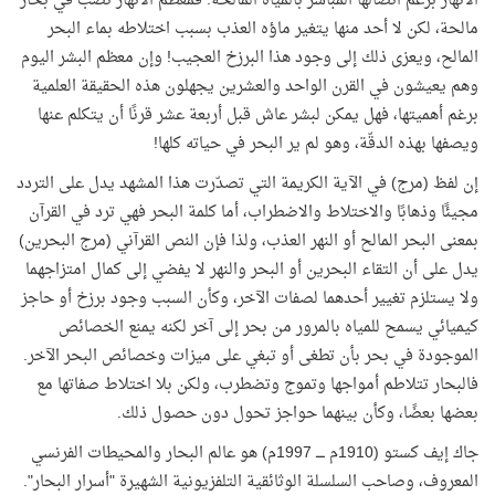
الأنهار برغم اتصالها المباشر بالمياه المالحة. فمعظم الأنهار تصبّ في بحار
مالحة، لكن لا أحد منها يتغير ماؤه العذب بسبب اختلاطه بماء البحر
المالح، ويعزى ذلك إلى وجود هذا البرزخ العجيب! وإن معظم البشر اليوم
وهم يعيشون في القرن الواحد والعشرين يجهلون هذه الحقيقة العلمية
برغم أهميتها، فهل يمكن لبشر عاش قبل أربعة عشر قرنًا أن يتكلم عنها
ويصفها بهذه الدقّة، وهو لم ير البحر في حياته كلها!
إن لفظ (مرج) في الآية الكريمة التي تصدّرت هذا المشهد يدل على التردد
مجيئًا وذهابًا والاختلاط والاضطراب، أما كلمة البحر فهي ترد في القرآن
بمعنى البحر المالح أو النهر العذب، ولذا فإن النص القرآني (مرج البحرين)
يدل على أن التقاء البحرين أو البحر والنهر لا يفضي إلى كمال امتزاجهما
ولا يستلزم تغيير أحدهما لصفات الآخر، وكأن السبب وجود برزخ أو حاجز
كيميائي يسمح للمياه بالمرور من بحر إلى آخر لكنه يمنع الخصائص
الموجودة في بحر بأن تطغى أو تبغي على ميزات وخصائص البحر الآخر.
فالبحار تتلاطم أمواجها وتموج وتضطرب، ولكن بلا اختلاط صفاتها مع
بعضها بعضًا، وكأن بينهما حواجز تحول دون حصول ذلك.
جاك إيف كستو (1910م ــــ 1997م) هو عالم البحار والمحيطات الفرنسي
المعروف، وصاحب السلسلة الوثائقية التلفزيونية الشهيرة "أسرار البحار".