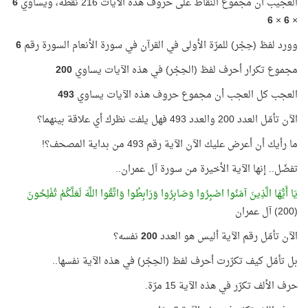
العجيب أن مجموع النقاط على حروف هذه الآيات 216 نقطة، ويساوي
6
6
×
6
×
وورد لفظ (حِجْر) للمرّة الأولى في القرآن في سورة الأنعام السورة رقم
6
مجموع تكرار أحرف لفظ (الحِجْر) في هذه الآيات يساوي
200
العجب كل العجب أن مجموع حروف هذه الآيات يساوي
493
الآن تأمّل العدد 200 والعدد 493 فهل يلفت نظرك أي علاقة بينهما؟
ما رأيك أن أعرض عليك الآن الآية رقم 493 من بداية المصحف؟!
تفضّل.. إنها الآية الأخيرة من سورة آل عمران..
يَا أَيُّهَا الَّذِينَ آمَنُوا اصْبِرُوا وَصَابِرُوا وَرَابِطُوا وَاتَّقُوا اللَّهَ لَعَلَّكُمْ تُفْلِحُونَ
(200) آل عمران
الآن تأمّل رقم الآية أليس هو العدد
200
نفسه؟
بل تأمّل كيف تكرّرت أحرف لفظ (الحِجْر) في هذه الآية نفسها..
حرف الألف تكرّر في هذه الآية 15 مرّة.