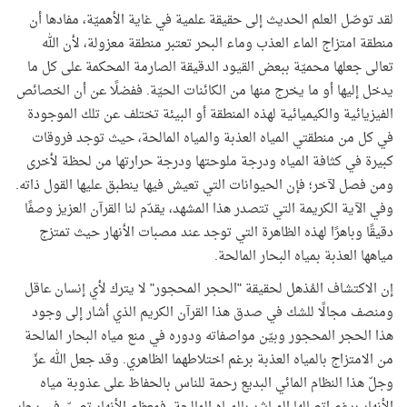
لقد توصّل العلم الحديث إلى حقيقة علمية في غاية الأهميّة، مفادها أن
منطقة امتزاج الماء العذب وماء البحر تعتبر منطقة معزولة، لأن الله
تعالى جعلها محميّة ببعض القيود الدقيقة الصارمة المحكمة على كل ما
يدخل إليها أو ما يخرج منها من الكائنات الحيّة. ففضلًا عن أن الخصائص
الفيزيائية والكيميائية لهذه المنطقة أو البيئة تختلف عن تلك الموجودة
في كل من منطقتي المياه العذبة والمياه المالحة، حيث توجد فروقات
كبيرة في كثافة المياه ودرجة ملوحتها ودرجة حرارتها من لحظة لأخرى
ومن فصل لآخر؛ فإن الحيوانات التي تعيش فيها ينطبق عليها القول ذاته.
وفي الآية الكريمة التي تتصدر هذا المشهد، يقدّم لنا القرآن العزيز وصفًا
دقيقًا وباهرًا لهذه الظاهرة التي توجد عند مصبات الأنهار حيث تمتزج
مياهها العذبة بمياه البحار المالحة.
إن الاكتشاف المُذهل لحقيقة "الحجر المحجور" لا يترك لأي إنسان عاقل
ومنصف مجالًا للشك في صدق هذا القرآن الكريم الذي أشار إلى وجود
هذا الحجر المحجور وبيّن مواصفاته ودوره في منع مياه البحار المالحة
من الامتزاج بالمياه العذبة برغم اختلاطهما الظاهري. وقد جعل الله عزّ
وجلّ هذا النظام المائي البديع رحمة للناس بالحفاظ على عذوبة مياه