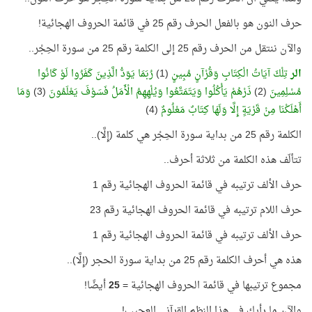
حرف النون هو بالفعل الحرف رقم 25 في قائمة الحروف الهجائية!
والآن ننتقل من الحرف رقم 25 إلى الكلمة رقم 25 من سورة الحِجْر..
الر
تِلْكَ آيَاتُ الْكِتَابِ وَقُرْآنٍ مُبِينٍ
(1)
رُبَمَا يَوَدُّ الَّذِينَ كَفَرُوا لَوْ كَانُوا
مُسْلِمِينَ
(2)
ذَرْهُمْ يَأْكُلُوا وَيَتَمَتَّعُوا وَيُلْهِهِمُ الْأَمَلُ فَسَوْفَ يَعْلَمُونَ
(3)
وَمَا
أَهْلَكْنَا مِنْ قَرْيَةٍ إِلَّا وَلَهَا كِتَابٌ مَعْلُومٌ
(4)
الكلمة رقم 25 من بداية سورة الحِجْر هي كلمة (إِلَّا)..
تتألّف هذه الكلمة من ثلاثة أحرف..
حرف الألف ترتيبه في قائمة الحروف الهجائية رقم 1
حرف اللام ترتيبه في قائمة الحروف الهجائية رقم 23
حرف الألف ترتيبه في قائمة الحروف الهجائية رقم 1
هذه هي أحرف الكلمة رقم 25 من بداية سورة الحجر (إِلَّا)..
مجموع ترتيبها في قائمة الحروف الهجائية =
25
أيضًا!
والآن ما رأيك في هذا النظم القرآني العجيب!