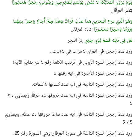
يَوْمَ يَرَوْنَ الْمَلَائِكَةَ لَا بُشْرَى يَوْمَئِذٍ لِلْمُجْرِمِينَ وَيَقُولُونَ
حِجْرًا
مَحْجُورًا
(22) الفرقان
وَهُوَ الَّذِي مَرَجَ الْبَحْرَيْنِ هَذَا عَذْبٌ فُرَاتٌ وَهَذَا مِلْحٌ أُجَاجٌ وَجَعَلَ بَيْنَهُمَا
بَرْزَخًا
وَحِجْرًا
مَحْجُورًا
(53) الفرقان
هَلْ فِي ذَلِكَ قَسَمٌ لِذِي
حِجْرٍ
(5) الفجر
ورد لفظ (حِجْر) في القرآن 5 مرّات في 5 آيات..
ورد لفظ (حِجْر) للمرّة الأولى في ترتيب الكلمة رقم 5 من بداية الآية!
ورد لفظ (حِجْر) للمرّة الأخيرة في آية رقمها 5
ورد لفظ (حِجْر) للمرّة الثانية في آية عدد كلماتها 5 كلمات.
ورد لفظ (حِجْر) للمرّة الثانية في آية عدد حروفها 25 حرفًا، ويساوي 5 ×
5
ورد لفظ (حِجْر) للمرّة الثالثة في آية عدد نقاط حروفها 25 نقطة، ويساوي
5 × 5
ورد لفظ (حِجْر) للمرّة الثالثة في سورة الفرقان وهي السورة رقم 25،