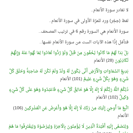
لا تغادر سورة الأنعام..
لفظ (حِجْر) ورد للمرّة الأولى في سورة الأنعام..
سورة الأنعام هي السورة رقم 6 في ترتيب المصحف..
فتأمّل إذًا هذه الآيات الست من سورة الأنعام نفسها..
بَلْ بَدَا لَهُمْ مَا كَانُوا يُخْفُونَ مِنْ قَبْلُ وَلَوْ رُدُّوا لَعَادُوا لِمَا نُهُوا عَنْهُ وَإِنَّهُمْ
لَكَاذِبُونَ
(28) الأنعام
بَدِيعُ السَّمَاوَاتِ وَالْأَرْضِ أَنَّى يَكُونُ لَهُ وَلَدٌ وَلَمْ تَكُنْ لَهُ صَاحِبَةٌ وَخَلَقَ كُلَّ
شَيْءٍ وَهُوَ بِكُلِّ شَيْءٍ عَلِيمٌ
(101) الأنعام
ذَلِكُمُ اللَّهُ رَبُّكُمْ لَا إِلَهَ إِلَّا هُوَ خَالِقُ كُلِّ شَيْءٍ فَاعْبُدُوهُ وَهُوَ عَلَى كُلِّ شَيْءٍ
وَكِيلٌ
(102) الأنعام
اتَّبِعْ مَا أُوحِيَ إِلَيْكَ مِنْ رَبِّكَ لَا إِلَهَ إِلَّا هُوَ وَأَعْرِضْ عَنِ الْمُشْرِكِينَ
(106)
الأنعام
وَلِتَصْغَى إِلَيْهِ أَفْئِدَةُ الَّذِينَ لَا يُؤْمِنُونَ بِالْآخِرَةِ وَلِيَرْضَوْهُ وَلِيَقْتَرِفُوا مَا هُمْ