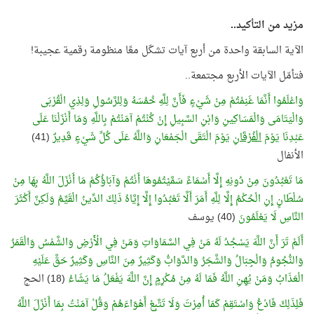
مزيد من التأكيد..
الآية السابقة واحدة من أربع آيات تشكّل معًا منظومة رقمية عجيبة!
فتأمّل الآيات الأربع مجتمعة..
وَاعْلَمُوا أَنَّمَا غَنِمْتُمْ مِنْ شَيْءٍ فَأَنَّ لِلَّهِ خُمُسَهُ وَلِلرَّسُولِ وَلِذِي الْقُرْبَى
وَالْيَتَامَى وَالْمَسَاكِينِ وَابْنِ السَّبِيلِ إِنْ كُنْتُمْ آمَنْتُمْ بِاللَّهِ وَمَا أَنْزَلْنَا عَلَى
عَبْدِنَا يَوْمَ
الْفُرْقَانِ
يَوْمَ الْتَقَى الْجَمْعَانِ وَاللَّهُ عَلَى كُلِّ شَيْءٍ قَدِيرٌ
(41)
الأنفال
مَا تَعْبُدُونَ مِنْ دُونِهِ إِلَّا أَسْمَاءً سَمَّيْتُمُوهَا أَنْتُمْ وَآبَاؤُكُمْ مَا أَنْزَلَ اللَّهُ بِهَا مِنْ
سُلْطَانٍ إِنِ الْحُكْمُ إِلَّا لِلَّهِ أَمَرَ أَلَّا تَعْبُدُوا إِلَّا إِيَّاهُ ذَلِكَ الدِّينُ الْقَيِّمُ وَلَكِنَّ أَكْثَرَ
النَّاسِ لَا يَعْلَمُونَ
(40) يوسف
أَلَمْ تَرَ أَنَّ اللَّهَ يَسْجُدُ لَهُ مَنْ فِي السَّمَاوَاتِ وَمَنْ فِي الْأَرْضِ وَالشَّمْسُ وَالْقَمَرُ
وَالنُّجُومُ وَالْجِبَالُ وَالشَّجَرُ وَالدَّوَابُّ وَكَثِيرٌ مِنَ النَّاسِ وَكَثِيرٌ حَقَّ عَلَيْهِ
الْعَذَابُ وَمَنْ يُهِنِ اللَّهُ فَمَا لَهُ مِنْ مُكْرِمٍ إِنَّ اللَّهَ يَفْعَلُ مَا يَشَاءُ
(18) الحج
فَلِذَلِكَ فَادْعُ وَاسْتَقِمْ كَمَا أُمِرْتَ وَلَا تَتَّبِعْ أَهْوَاءَهُمْ وَقُلْ آمَنْتُ بِمَا أَنْزَلَ اللَّهُ