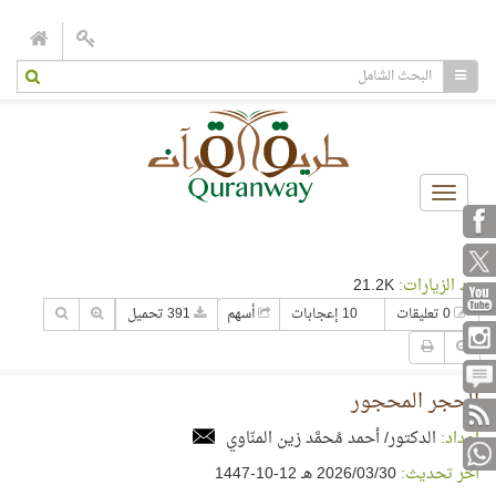
Toggle
navigation
عدد الزيارات:
21.2K
0 تعليقات
10 إعجابات
أسهم
391 تحميل
الحجر المحجور
إعداد:
الدكتور/ أحمد مُحمَّد زين المنّاوي
آخر تحديث:
30‏/03‏/2026 هـ 12-10-1447