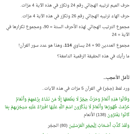
حرف الميم ترتيبه الهجائي رقم 24 وتكرّر في هذه الآية 4 مرّات.
حرف الهاء ترتيبه الهجائي رقم 26 وتكرّر في هذه الآية 4 مرّات.
مجموع الترتيب الهجائي لهذه الأحرف الستة = 90، ومجموع تكرارها في
الآية = 24
مجموع العددين 90 + 24 يساوي
114
، وهذا هو عدد سور القرآن!
ما رأيك في هذه الحقيقة الرقمية الدامغة؟
تأمّل الأعجب..
ورد لفظ (حِجْر) في القرآن 5 مرّات في هذه الآيات..
وَقَالُوا هَذِهِ أَنْعَامٌ وَحَرْثٌ
حِجْرٌ
لَا يَطْعَمُهَا إِلَّا مَنْ نَشَاءُ بِزَعْمِهِمْ وَأَنْعَامٌ
حُرِّمَتْ ظُهُورُهَا وَأَنْعَامٌ لَا يَذْكُرُونَ اسْمَ اللَّهِ عَلَيْهَا افْتِرَاءً عَلَيْهِ سَيَجْزِيهِمْ بِمَا
كَانُوا يَفْتَرُونَ
(138) الأنعام
وَلَقَدْ كَذَّبَ أَصْحَابُ
الْحِجْرِ
الْمُرْسَلِينَ
(80) الحِجْر