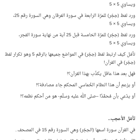
ويساوي 5 × 5
ورد لفظ (حِجْر) للمرّة الرابعة في سورة الفرقان وهي السورة رقم 25،
ويساوي 5 × 5
ورد لفظ (حِجْر) للمرّة الخامسة قبل 25 آية من نهاية سورة الفجر،
ويساوي 5 × 5
تأمّل كيف ارتبط لفظ (حِجْر) في المواضع جميعها بالرقم 5 وهو تكرار لفظ
(حِجْر) في القرآن!
فهل بعد هذا عاقل يكذّب بهذا القرآن؟!
أو يزعم أن هذا النظام الخُماسي المحكم جاء مصادفة؟!
أو يدّعي بأن مُحمَّدًا –صلى الله عليه وسلّم- هو من أحكم نظمه؟!
تأمّل الأعجب..
في القرآن سورة اسمها (الحِجْر) وهي السورة رقم 15 في المصحف..