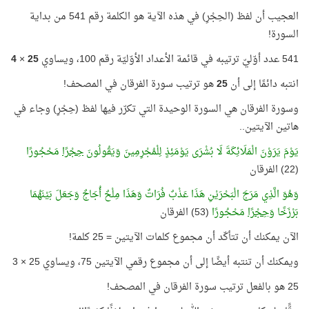
العجيب أن لفظ (الحِجْرِ) في هذه الآية هو الكلمة رقم 541 من بداية
السورة!
541 عدد أوّليّ ترتيبه في قائمة الأعداد الأوّليّة رقم 100، ويساوي
25
×
4
انتبه دائمًا إلى أن
25
هو ترتيب سورة الفرقان في المصحف!
وسورة الفرقان هي السورة الوحيدة التي تكرّر فيها لفظ (حِجْرِ) وجاء في
هاتين الآيتين..
يَوْمَ يَرَوْنَ الْمَلَائِكَةَ لَا بُشْرَى يَوْمَئِذٍ لِلْمُجْرِمِينَ وَيَقُولُونَ
حِجْرًا
مَحْجُورًا
(22) الفرقان
وَهُوَ الَّذِي مَرَجَ الْبَحْرَيْنِ هَذَا عَذْبٌ فُرَاتٌ وَهَذَا مِلْحٌ أُجَاجٌ وَجَعَلَ بَيْنَهُمَا
بَرْزَخًا
وَحِجْرًا
مَحْجُورًا
(53) الفرقان
الآن يمكنك أن تتأكّد أن مجموع كلمات الآيتين = 25 كلمة!
ويمكنك أن تنتبه أيضًا إلى أن مجموع رقمي الآيتين 75، ويساوي 25 × 3
25 هو بالفعل ترتيب سورة الفرقان في المصحف!