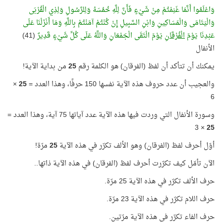
وَاعْلَمُوا أَنَّمَا غَنِمْتُمْ مِنْ شَيْءٍ فَأَنَّ لِلَّهِ خُمُسَهُ وَلِلرَّسُولِ وَلِذِي الْقُرْبَى
وَالْيَتَامَى وَالْمَسَاكِينِ وَابْنِ السَّبِيلِ إِنْ كُنْتُمْ آمَنْتُمْ بِاللَّهِ وَمَا أَنْزَلْنَا عَلَى
عَبْدِنَا يَوْمَ
الْفُرْقَانِ
يَوْمَ الْتَقَى الْجَمْعَانِ وَاللَّهُ عَلَى كُلِّ شَيْءٍ قَدِيرٌ
(41)
الأنفال
يمكنك أن تتأكد أن لفظ (الفرقان) هو الكلمة رقم
25
من بداية الآية!
والعجيب أن عدد حروف هذه الآية نفسها 150 حرفًا، وهذا العدد =
25
×
6
وسورة الأنفال التي وردت فيها هذه الآية عدد آياتها 75 آية، وهذا العدد =
× 3
25
أوّل أحرف لفظ (الفرقان) وهو الألف تكرّر في هذه الآية
25
مرّة!
الآن تأمّل كيف تكرّرت أحرف لفظ (الفرقان) في هذه الآية ذاتها..
حرف الألف تكرّر في هذه الآية 25 مرّة.
حرف اللام تكرّر في هذه الآية 23 مرّة.
حرف الفاء تكرّر في هذه الآية مرّتين.