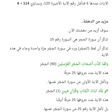
الآيات عددها 6 فتأمّل رقم الآية الأخيرة 120، ويساوي
114
+
6
مزيد من الدهشة..
سوف أزيد من دهشتك الآن..
تذكّر أن سورة الحجر هي السورة رقم 15
تذكّر أن لفظ (الحِجْر) ورد في سورة الحِجْر مرّة واحدة وجاء في هذه
الآية..
وَلَقَدْ كَذَّبَ أَصْحَابُ الْحِجْرِ الْمُرْسَلِينَ
(80) الحِجْر
هذه الآية عدد حروفها 25 حرفًا.
وتأمّل الآية الأولى من سورة الحِجْر نفسها..
الر
تِلْكَ آيَاتُ الْكِتَابِ وَقُرْآنٍ مُبِينٍ
(1) الحِجْر
هذه الآية عدد حروفها 25 حرفًا أيضًا.
بل تأمّل الآية رقم 25 من سورة الحِجْر نفسها..