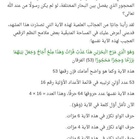
المحجور الذي يفصل بين البحار المختلفة، لو لم يكن رسولًا من عند الله
تعالى؟
لقد رأينا جانبًا من العجائب العلمية لهذه الآية التي تصدّرت هذا المشهد،
فدعني أعرض عليك في المساحة المتبقّية بعض ملامح النظم الرقمي
العجيب لهذه الآية نفسها:
وَهُوَ الَّذِي مَرَجَ الْبَحْرَيْنِ هَذَا عَذْبٌ فُرَاتٌ وَهَذَا مِلْحٌ أُجَاجٌ وَجَعَلَ بَيْنَهُمَا
بَرْزَخًا وَحِجْرًا مَحْجُورًا
(53) الفرقان
هذه الآية وكما هو واضح أمامك فإن رقمها 53
53 عدد أوّليّ ترتيبه في قائمة الأعداد الأوّليّة رقم 16
هذه الآية نفسها عدد حروفها 64 حرفًا، وهذا العدد = 16 × 4
الآن تأمّل أوّل كلمة في الآية (وَهُوَ)..
حرف الواو تكرّر في هذه الآية 6 مرّات.
حرف الهاء تكرّر في هذه الآية 4 مرّات.
حرف الواو تكرّر في هذه الآية 6 مرّات.