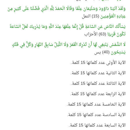
وَلَقَدْ آتَيْنَا دَاوُودَ وَسُلَيْمَانَ عِلْمًا وَقَالَا الْحَمْدُ لِلَّهِ الَّذِي فَضَّلَنَا عَلَى كَثِيرٍ مِنْ
عِبَادِهِ الْمُؤْمِنِينَ
(15) النمل
يَسْأَلُكَ النَّاسُ عَنِ السَّاعَةِ قُلْ إِنَّمَا عِلْمُهَا عِنْدَ اللَّهِ وَمَا يُدْرِيكَ لَعَلَّ السَّاعَةَ
تَكُونُ قَرِيبًا
(63) الأحزاب
لَا الشَّمْسُ يَنْبَغِي لَهَا أَنْ تُدْرِكَ الْقَمَرَ وَلَا اللَّيْلُ سَابِقُ النَّهَارِ وَكُلٌّ فِي فَلَكٍ
يَسْبَحُونَ
(40) يس
الآية الأولى عدد كلماتها 15 كلمة.
الآية الثانية عدد كلماتها 15 كلمة.
الآية الثالثة عدد كلماتها 15 كلمة.
الآية الرابعة عدد كلماتها 15 كلمة.
الآية الخامسة عدد كلماتها 15 كلمة.
الآية السادسة عدد كلماتها 15 كلمة.
الآية السابعة عدد كلماتها 15 كلمة.