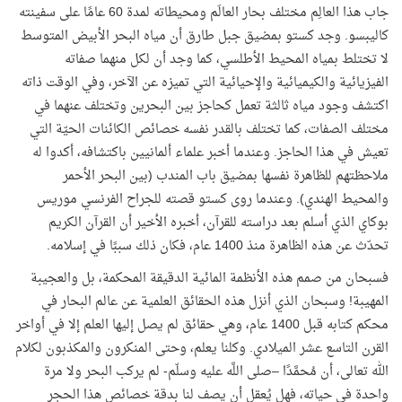
جاب هذا العالِم مختلف بحار العالَم ومحيطاته لمدة 60 عامًا على سفينته
كاليبسو. وجد كستو بمضيق جبل طارق أن مياه البحر الأبيض المتوسط
لا تختلط بمياه المحيط الأطلسي، كما وجد أن لكل منهما صفاته
الفيزيائية والكيميائية والإحيائية التي تميزه عن الآخر، وفي الوقت ذاته
اكتشف وجود مياه ثالثة تعمل كحاجز بين البحرين وتختلف عنهما في
مختلف الصفات، كما تختلف بالقدر نفسه خصائص الكائنات الحيّة التي
تعيش في هذا الحاجز. وعندما أخبر علماء ألمانيين باكتشافه، أكدوا له
ملاحظتهم للظاهرة نفسها بمضيق باب المندب (بين البحر الأحمر
والمحيط الهندي)
.
وعندما روى كستو قصته للجراح الفرنسي موريس
بوكاي الذي أسلم بعد دراسته للقرآن، أخبره الأخير أن القرآن الكريم
تحدّث عن هذه الظاهرة منذ 1400 عام، فكان ذلك سببًا في إسلامه.
فسبحان من صمم هذه الأنظمة المائية الدقيقة المحكمة، بل والعجيبة
المهيبة! وسبحان الذي أنزل هذه الحقائق العلمية عن عالم البحار في
محكم كتابه قبل
1400
عام، وهي حقائق لم يصل إليها العلم إلا في أواخر
القرن التاسع عشر الميلادي. وكلنا يعلم، وحتى المنكرون والمكذبون لكلام
الله تعالى، أن مُحمَّدًا –صلى اللَّه عليه وسلّم- لم يركب البحر ولا مرة
واحدة في حياته، فهل يُعقل أن يصف لنا بدقة خصائص هذا الحجر