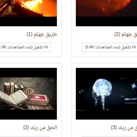
جهنّم (2)
طريق جهنّم (1)
تشغيل (عدد المشاهدات: 3.4K)
تشغيل (عدد المشاهدات: 4.3K)
 من ربك (3)
الحق من ربك (2)