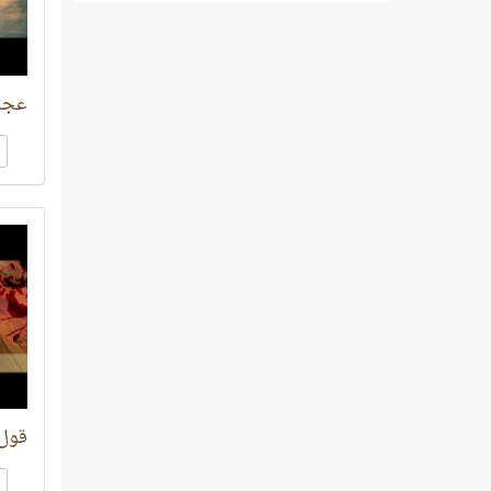
عجائ
قول 