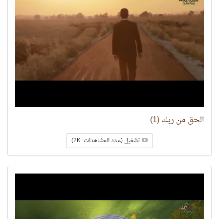
الحق من ربك (1)
تشغيل (عدد المشاهدات: 2K)