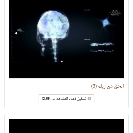
الحق من ربك (3)
تشغيل (عدد المشاهدات: 2.9K)