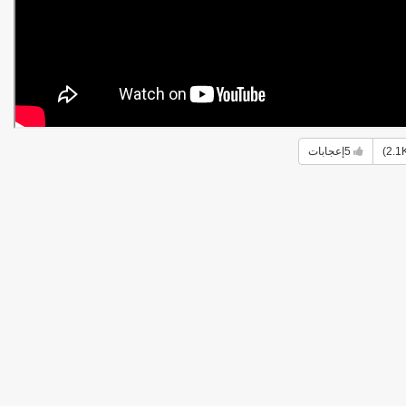
5
إعجابات