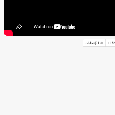
21
إعجابات