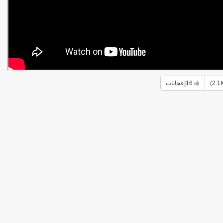
16
إعجابات