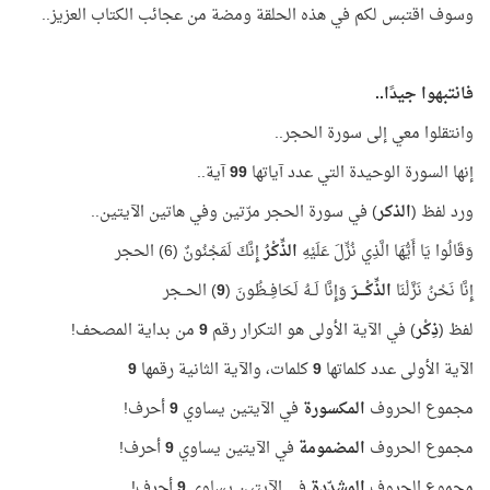
وسوف اقتبس لكم في هذه الحلقة ومضة من عجائب الكتاب العزيز..
فانتبهوا جيدًا..
وانتقلوا معي إلى سورة الحجر..
إنها السورة الوحيدة التي عدد آياتها
99
آية..
ورد لفظ (
الذكر
) في سورة الحجر مرّتين وفي هاتين الآيتين..
وَقَالُوا يَا أَيُّهَا الَّذِي نُزِّلَ عَلَيْهِ
الذِّكْرُ
إِنَّكَ لَمَجْنُونٌ (6) الحجر
إِنَّا نَحْنُ نَزَّلْنَا
الذِّكْ
ـــ
رَ
وَإِنَّا لَــهُ لَحَافِــظُونَ (
9
) الحــجر
لفظ (
ذِكْر
) في الآية الأولى هو التكرار رقم
9
من بداية المصحف!
الآية الأولى عدد كلماتها
9
كلمات، والآية الثانية رقمها
9
مجموع الحروف
المكسورة
في الآيتين يساوي
9
أحرف!
مجموع الحروف
المضمومة
في الآيتين يساوي
9
أحرف!
مجموع الحروف
المشدّدة
في الآيتين يساوي
9
أحرف!