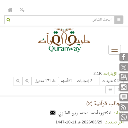
Toggle
navigation
عدد الزيارات:
2.1K
0 تعليقات
2 إعجابات
أسهم
171 تحميل
عجائب قرآنية (2)
إعداد:
الدكتور/ أحمد محمد زين المنّاوي
آخر تحديث:
29‏/03‏/2026 هـ 11-10-1447