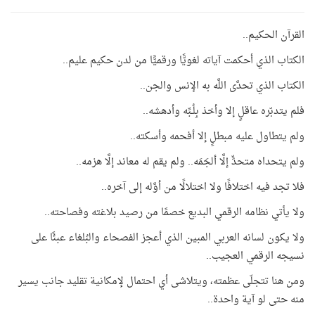
القرآن الحكيم..
الكتاب الذي أحكمت آياته لغويًّا ورقميًّا من لدن حكيم عليم..
الكتاب الذي تحدَّى اللَّه به الإنس والجن..
فلم يتدبّره عاقلٍ إلا وأخذ بِلُـبِّه وأدهشه..
ولم يتطاول عليه مبطلٍ إلا أفحمه وأسكته..
ولم يتحداه متحدٍّ إلَّا ألجَمَه.. ولم يقم له معاند إلَّا هزمه..
فلا تجد فيه اختلافًا ولا اختلالًا من أوَّله إلى آخره..
ولا يأتي نظامه الرقمي البديع خصمًا من رصيد بلاغته وفصاحته..
ولا يكون لسانه العربي المبين الذي أعجز الفصحاء والبُلغاء عبئًا على
نسيجه الرقمي العجيب..
ومن هنا تتجلّى عظمته، ويتلاشى أي احتمال لإمكانية تقليد جانب يسير
منه حتى لو آية واحدة..