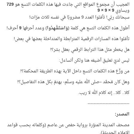
العجيب أن مجموع المواقع التي جاءت فيها هذه الكلمات التسع هو
729
ويساوي
9 × 9 × 9
سبحانك ربّي! تأمّلوا العدد 9 مضروبًا في نفسه ثلاث مرّات!
أطول هذه الكلمات التسع هي كلمة (
وَاسْتَشْهِدُوا
) وعدد أحرفها
9
أحرف!
تأمّلوا هذه المسارات الرقمية المترابطة والمتداخلة بعضها في بعض!
هل يخطر مثل هذا الترابط الرقمي بعقل بشر؟!
ليس لديّ تعليق أضيفه هنا ولكن أتساءل:
من وزَّع هذه الكلمات التسع داخل الآية بهذه الطريقة المحكمة؟!
وهل كان مُحمَّد –صلى الله عليه وسلّم- يهتمّ بكل هذه التفاصيل؟!
كلا.. كلا.. إنه كلام الله لا ريب.
----------------------------
المصدر:
مصحف المدينة المنوّرة برواية حفص عن عاصم (وكلماته بحسب قواعد
الإملاء الحديثة).