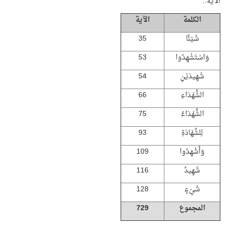
الآية..
الكلمة
الآية
شَيْئًا
35
وَاسْتَشْهِدُوا
53
شَهِيدَيْنِ
54
الشُّهَدَاءِ
66
الشُّهَدَاءُ
75
لِلشَّهَادَةِ
93
وَأَشْهِدُوا
109
شَهِيدٌ
116
شَيْءٍ
128
المجموع
729