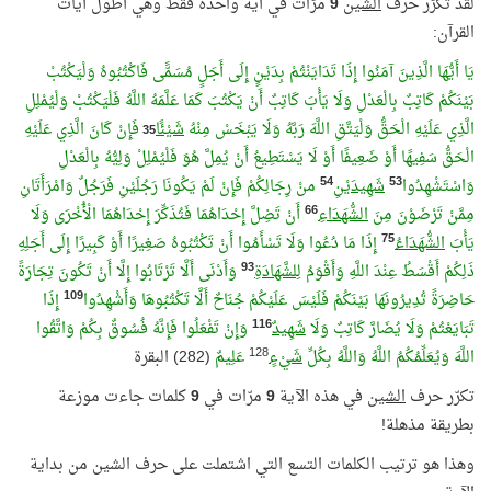
لقد تكرّر حرف
الشين
9
مرّات في آية واحدة فقط وهي أطول آيات
القرآن:
يَا أَيُّهَا الَّذِينَ آمَنُوا إِذَا تَدَايَنْتُمْ بِدَيْنٍ إِلَى أَجَلٍ مُسَمًّى فَاكْتُبُوهُ وَلْيَكْتُبْ
بَيْنَكُمْ كَاتِبٌ بِالْعَدْلِ وَلَا يَأْبَ كَاتِبٌ أَنْ يَكْتُبَ كَمَا عَلَّمَهُ اللَّهُ فَلْيَكْتُبْ وَلْيُمْلِلِ
35
الَّذِي عَلَيْهِ الْحَقُّ وَلْيَتَّقِ اللَّهَ رَبَّهُ وَلَا يَبْخَسْ مِنْهُ
شَيْئًا
فَإِنْ كَانَ الَّذِي عَلَيْهِ
الْحَقُّ سَفِيهًا أَوْ ضَعِيفًا أَوْ لَا يَسْتَطِيعُ أَنْ يُمِلَّ هُوَ فَلْيُمْلِلْ وَلِيُّهُ بِالْعَدْلِ
54
53
وَاسْتَشْهِدُوا
شَهِيدَيْنِ
منْ رِجَالِكُمْ فَإِنْ لَمْ يَكُونَا رَجُلَيْنِ فَرَجُلٌ وَامْرَأَتَانِ
66
مِمَّنْ تَرْضَوْنَ مِنَ
الشُّهَدَاءِ
أَنْ تَضِلَّ إِحْدَاهُمَا فَتُذَكِّرَ إِحْدَاهُمَا الْأُخْرَى وَلَا
75
يَأْبَ
الشُّهَدَاءُ
إِذَا مَا دُعُوا وَلَا تَسْأَمُوا أَنْ تَكْتُبُوهُ صَغِيرًا أَوْ كَبِيرًا إِلَى أَجَلِهِ
93
ذَلِكُمْ أَقْسَطُ عِنْدَ اللَّهِ وَأَقْوَمُ
لِلشَّهَادَةِ
وَأَدْنَى أَلَّا تَرْتَابُوا إِلَّا أَنْ تَكُونَ تِجَارَةً
109
حَاضِرَةً تُدِيرُونَهَا بَيْنَكُمْ فَلَيْسَ عَلَيْكُمْ جُنَاحٌ أَلَّا تَكْتُبُوهَا وَأَشْهِدُوا
إِذَا
116
تَبَايَعْتُمْ وَلَا يُضَارَّ كَاتِبٌ وَلَا
شَهِيدٌ
وَإِنْ تَفْعَلُوا فَإِنَّهُ فُسُوقٌ بِكُمْ وَاتَّقُوا
128
اللَّهَ وَيُعَلِّمُكُمُ اللَّهُ وَاللَّهُ بِكُلِّ
شَيْءٍ
عَلِيمٌ
(282) البقرة
تكرّر حرف
الشين
في هذه الآية
9
مرّات في
9
كلمات جاءت موزعة
بطريقة مذهلة!
وهذا هو ترتيب الكلمات التسع التي اشتملت على حرف الشين من بداية