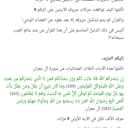
تأمّلوا كيف توافقت حركات حروف الآيتين على الرقم
9
والقرآن لم يتم تشكيل حروفه إلا بعد عقود من انقضاء الوحي!
أليس في ذلك الدليل الحاسم على أن هذا القرآن من عند عالم الغيب
سبحانه؟!
إليكم المزيد..
تأمّلوا هذه الآيات الثلاث المتتاليات من سورة آل عمران:
إِنْ يَنْصُرْكُمُ اللَّهُ فَلَا غَالِبَ لَكُمْ وَإِنْ يَخْذُلْكُمْ فَمَنْ ذَا الَّذِي يَنْصُرُكُمْ مِنْ بَعْدِهِ
وَعَلَى اللَّهِ فَلْيَتَوَكَّلِ الْمُؤْمِنُونَ
(160)
وَمَا كَانَ لِنَبِيٍّ أَنْ يَغُلَّ وَمَنْ يَغْلُلْ يَأْتِ
بِمَا
غَلَّ يَوْمَ الْقِيَامَةِ ثُمَّ تُوَفَّى كُلُّ نَفْسٍ مَا كَسَبَتْ وَهُمْ لَا يُظْلَمُونَ
(161)
أَفَمَنِ اتَّبَعَ رِضْوَانَ اللَّهِ كَمَنْ بَاءَ بِسَخَطٍ مِنَ اللَّهِ وَمَأْوَاهُ جَهَنَّمُ وَبِئْسَ
الْمَصِيرُ
(162) آل عمران
حرف الألف تكرّر في الآية الأولى
9
مرّات.