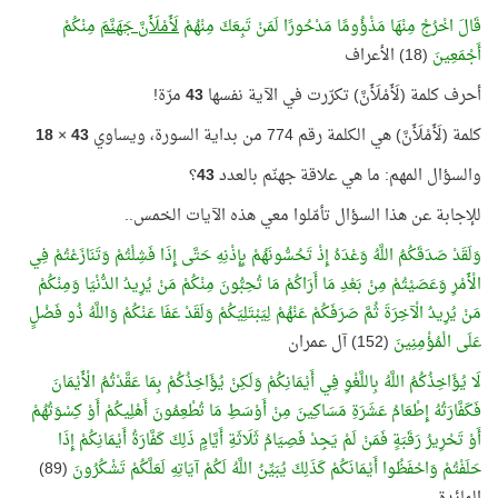
قَالَ اخْرُجْ مِنْهَا مَذْؤُومًا مَدْحُورًا لَمَنْ تَبِعَكَ مِنْهُمْ
لَأَمْلَأَنَّ جَهَنَّمَ
مِنْكُمْ
أَجْمَعِينَ
(18) الأعراف
أحرف كلمة (لَأَمْلَأَنَّ) تكرّرت في الآية نفسها
43
مرّة!
كلمة (لَأَمْلَأَنَّ) هي الكلمة رقم 774 من بداية السورة، ويساوي
43
×
18
والسؤال المهم: ما هي علاقة جهنّم بالعدد
43
؟
للإجابة عن هذا السؤال تأمّلوا معي هذه الآيات الخمس..
وَلَقَدْ صَدَقَكُمُ اللَّهُ وَعْدَهُ إِذْ تَحُسُّونَهُمْ بِإِذْنِهِ حَتَّى إِذَا فَشِلْتُمْ وَتَنَازَعْتُمْ فِي
الْأَمْرِ وَعَصَيْتُمْ مِنْ بَعْدِ مَا أَرَاكُمْ مَا تُحِبُّونَ مِنْكُمْ مَنْ يُرِيدُ الدُّنْيَا وَمِنْكُمْ
مَنْ يُرِيدُ الْآخِرَةَ ثُمَّ صَرَفَكُمْ عَنْهُمْ لِيَبْتَلِيَكُمْ وَلَقَدْ عَفَا عَنْكُمْ وَاللَّهُ ذُو فَضْلٍ
عَلَى الْمُؤْمِنِينَ
(152) آل عمران
لَا يُؤَاخِذُكُمُ اللَّهُ بِاللَّغْوِ فِي أَيْمَانِكُمْ وَلَكِنْ يُؤَاخِذُكُمْ بِمَا عَقَّدْتُمُ الْأَيْمَانَ
فَكَفَّارَتُهُ إِطْعَامُ عَشَرَةِ مَسَاكِينَ مِنْ أَوْسَطِ مَا تُطْعِمُونَ أَهْلِيكُمْ أَوْ كِسْوَتُهُمْ
أَوْ تَحْرِيرُ رَقَبَةٍ فَمَنْ لَمْ يَجِدْ فَصِيَامُ ثَلَاثَةِ أَيَّامٍ ذَلِكَ كَفَّارَةُ أَيْمَانِكُمْ إِذَا
حَلَفْتُمْ وَاحْفَظُوا أَيْمَانَكُمْ كَذَلِكَ يُبَيِّنُ اللَّهُ لَكُمْ آيَاتِهِ لَعَلَّكُمْ تَشْكُرُونَ
(89)