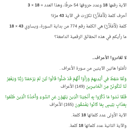
الآية رقمها
18
وعدد حروفها 54 حرفًا، وهذا العدد =
18
×
3
أحرف كلمة (لَأَمْلَأَنَّ) تكرّرت في الآية
43
مرّة!
كلمة (لَأَمْلَأَنَّ) هي الكلمة رقم 774 من بداية السورة، ويساوي
43
×
18
ما رأيكم في هذه الحقائق الرقمية الدامغة؟
لا تغادروا الأعراف..
تأمّلوا هاتين الآيتين من سورة الأعراف..
وَلَمَّا سُقِطَ فِي أَيْدِيهِمْ وَرَأَوْا أَنَّهُمْ قَدْ ضَلُّوا قَالُوا لَئِنْ لَمْ يَرْحَمْنَا رَبُّنَا وَيَغْفِرْ
لَنَا لَنَكُونَنَّ مِنَ الْخَاسِرِينَ
(149) الأعراف
فَلَمَّا نَسُوا مَا ذُكِّرُوا بِهِ أَنْجَيْنَا الَّذِينَ يَنْهَوْنَ عَنِ السُّوءِ وَأَخَذْنَا الَّذِينَ ظَلَمُوا
بِعَذَابٍ بَئِيسٍ بِمَا كَانُوا يَفْسُقُونَ
(165) الأعراف
الآية الأولى عدد كلماتها
18
كلمة.
والآية الثانية عدد كلماتها
18
كلمة.