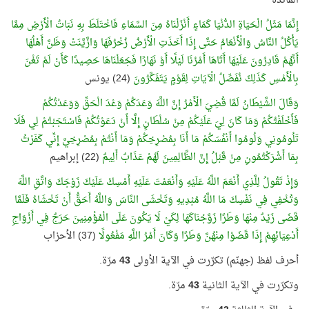
المائدة
إِنَّمَا مَثَلُ الْحَيَاةِ الدُّنْيَا كَمَاءٍ أَنْزَلْنَاهُ مِنَ السَّمَاءِ فَاخْتَلَطَ بِهِ نَبَاتُ الْأَرْضِ مِمَّا
يَأْكُلُ النَّاسُ وَالْأَنْعَامُ حَتَّى إِذَا أَخَذَتِ الْأَرْضُ زُخْرُفَهَا وَازَّيَّنَتْ وَظَنَّ أَهْلُهَا
أَنَّهُمْ قَادِرُونَ عَلَيْهَا أَتَاهَا أَمْرُنَا لَيْلًا أَوْ نَهَارًا فَجَعَلْنَاهَا حَصِيدًا كَأَنْ لَمْ تَغْنَ
بِالْأَمْسِ كَذَلِكَ نُفَصِّلُ الْآيَاتِ لِقَوْمٍ يَتَفَكَّرُونَ
(24) يونس
وَقَالَ الشَّيْطَانُ لَمَّا قُضِيَ الْأَمْرُ إِنَّ اللَّهَ وَعَدَكُمْ وَعْدَ الْحَقِّ وَوَعَدْتُكُمْ
فَأَخْلَفْتُكُمْ وَمَا كَانَ لِيَ عَلَيْكُمْ مِنْ سُلْطَانٍ إِلَّا أَنْ دَعَوْتُكُمْ فَاسْتَجَبْتُمْ لِي فَلَا
تَلُومُونِي وَلُومُوا أَنْفُسَكُمْ مَا أَنَا بِمُصْرِخِكُمْ وَمَا أَنْتُمْ بِمُصْرِخِيَّ إِنِّي كَفَرْتُ
بِمَا أَشْرَكْتُمُونِ مِنْ قَبْلُ إِنَّ الظَّالِمِينَ لَهُمْ عَذَابٌ أَلِيمٌ
(22) إبراهيم
وَإِذْ تَقُولُ لِلَّذِي أَنْعَمَ اللَّهُ عَلَيْهِ وَأَنْعَمْتَ عَلَيْهِ أَمْسِكْ عَلَيْكَ زَوْجَكَ وَاتَّقِ اللَّهَ
وَتُخْفِي فِي نَفْسِكَ مَا اللَّهُ مُبْدِيهِ وَتَخْشَى النَّاسَ وَاللَّهُ أَحَقُّ أَنْ تَخْشَاهُ فَلَمَّا
قَضَى زَيْدٌ مِنْهَا وَطَرًا زَوَّجْنَاكَهَا لِكَيْ لَا يَكُونَ عَلَى الْمُؤْمِنِينَ حَرَجٌ فِي أَزْوَاجِ
أَدْعِيَائِهِمْ إِذَا قَضَوْا مِنْهُنَّ وَطَرًا وَكَانَ أَمْرُ اللَّهِ مَفْعُولً
ا (37) الأحزاب
أحرف لفظ (جهنّم) تكرّرت في الآية الأولى
43
مرّة.
وتكرّرت في الآية الثانية
43
مرّة.