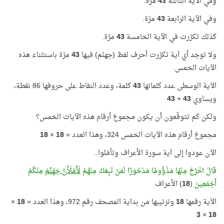
وفي الآية الثالثة
43
مرّة.
وفي الآية الرابعة
43
مرّة.
كذلك تكرّرت في الآية الخامسة
43
مرّة.
ولا توجد أي آية تكرّرت أحرف لفظ (جهنّم) فيها
43
مرّة باستثناء هذه
الآيات الخمس.
الآية الوسطى عدد كلماتها
43
كلمة، وعدد النقاط على حروفها 86 نقطة،
ويساوي
43
+
43
ولكن كم تتوقّعون أن يكون مجموع أرقام هذه الآيات الخمس؟
مجموع أرقام هذه الآيات الخمس 324، وهذا العدد =
18
×
18
الآن عودوا إلى آية سورة الأعراف وتأمّلوا..
قَالَ اخْرُجْ مِنْهَا مَذْؤُومًا مَدْحُورًا لَمَنْ تَبِعَكَ مِنْهُمْ
لَأَمْلَأَنَّ جَهَنَّمَ
مِنْكُمْ
أَجْمَعِينَ
(
18
) الأعراف
الآية رقمها
18
وترتيبها من بداية المصحف رقم 972، وهذا العدد =
18
×
3
×
18