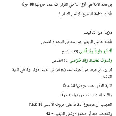
بل هذه الآية هي أوّل آية في القرآن كله عدد حروفها
88
حرفًا!
تأمّلوا عظمة النسيج الرقمي القرآني!
مزيدا من التأكيد..
تأمّلوا هاتين الآيتين من سورتي النجم والضحى..
أَلَّا تَزِرُ وَازِرَةٌ وِزْرَ أُخْرَى
(38) النجم
وَلَسَوْفَ يُعْطِيكَ رَبُّكَ فَتَرْضَى
(5) الضحى
لم يرد أي حرف من أحرف لفظ (جهنّم) في الآية الأولى ولا في الآية
الثانية.
الآية الأولى عدد حروفها
18
حرفًا.
والآية الثانية عدد حروفها
18
حرفًا.
العجيب أن مجموع النقاط على حروف الآيتين
18
نقطة!
والأعجب منه أن مجموع رقمي الآيتين =
43