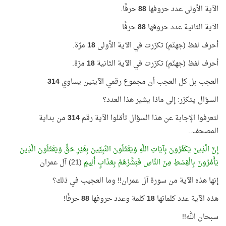
الآية الأولى عدد حروفها
88
حرفًا.
الآية الثانية عدد حروفها
88
حرفًا.
أحرف لفظ (جهنّم) تكرّرت في الآية الأولى
18
مرّة.
أحرف لفظ (جهنّم) تكرّرت في الآية الثانية
18
مرّة.
العجب بل كل العجب أن مجموع رقمي الآيتين يساوي
314
السؤال يتكرّر: إلى ماذا يشير هذا العدد؟
لتعرفوا الإجابة عن هذا السؤال تأمّلوا الآية رقم
314
من بداية
المصحف..
إِنَّ الَّذِينَ يَكْفُرُونَ بِآيَاتِ اللَّهِ وَيَقْتُلُونَ النَّبِيِّينَ بِغَيْرِ حَقٍّ وَيَقْتُلُونَ الَّذِينَ
يَأْمُرُونَ بِالْقِسْطِ مِنَ النَّاسِ فَبَشِّرْهُمْ بِعَذَابٍ أَلِيمٍ
(21) آل عمران
إنها هذه الآية من سورة آل عمران!! وما العجيب في ذلك؟
هذه الآية عدد كلماتها
18
كلمة وعدد حروفها
88
حرفًا!
سبحان الله!!