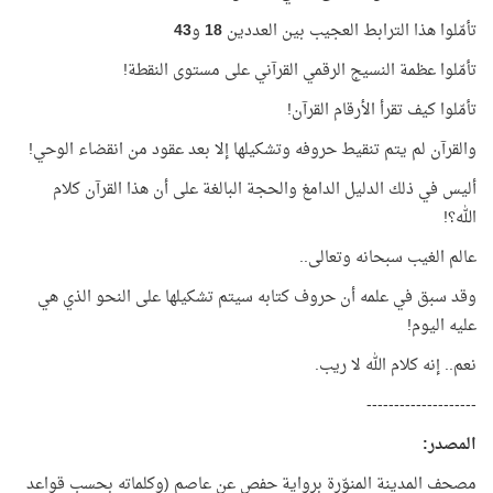
تأمّلوا هذا الترابط العجيب بين العددين
18
و
43
تأمّلوا عظمة النسيج الرقمي القرآني على مستوى النقطة!
تأمّلوا كيف تقرأ الأرقام القرآن!
والقرآن لم يتم تنقيط حروفه وتشكيلها إلا بعد عقود من انقضاء الوحي!
أليس في ذلك الدليل الدامغ والحجة البالغة على أن هذا القرآن كلام
الله؟!
عالم الغيب سبحانه وتعالى..
وقد سبق في علمه أن حروف كتابه سيتم تشكيلها على النحو الذي هي
عليه اليوم!
نعم.. إنه كلام الله لا ريب.
--------------------
المصدر:
مصحف المدينة المنوّرة برواية حفص عن عاصم (وكلماته بحسب قواعد