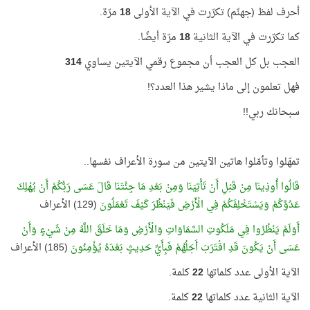
أحرف لفظ (جهنّم) تكرّرت في الآية الأولى
18
مرّة.
كما تكرّرت في الآية الثانية
18
مرّة أيضًا.
العجب بل كل العجب أن مجموع رقمي الآيتين يساوي
314
فهل تعلمون إلى ماذا يشير هذا العدد؟!
سبحانك ربي!!
تمهّلوا وتأمّلوا هاتين الآيتين من سورة الأعراف نفسها..
قَالُوا أُوذِينَا مِنْ قَبْلِ أَنْ تَأْتِيَنَا وَمِنْ بَعْدِ مَا جِئْتَنَا قَالَ عَسَى رَبُّكُمْ أَنْ يُهْلِكَ
عَدُوَّكُمْ وَيَسْتَخْلِفَكُمْ فِي الْأَرْضِ فَيَنْظُرَ كَيْفَ تَعْمَلُونَ
(129) الأعراف
أَوَلَمْ يَنْظُرُوا فِي مَلَكُوتِ السَّمَاوَاتِ وَالْأَرْضِ وَمَا خَلَقَ اللَّهُ مِنْ شَيْءٍ وَأَنْ
عَسَى أَنْ يَكُونَ قَدِ اقْتَرَبَ أَجَلُهُمْ فَبِأَيِّ حَدِيثٍ بَعْدَهُ يُؤْمِنُونَ
(185) الأعراف
الآية الأولى عدد كلماتها
22
كلمة.
الآية الثانية عدد كلماتها
22
كلمة.