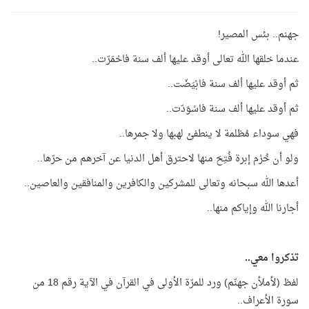
جهنم.. بئس المصير!
عندما خلقها الله تعالى أوقد عليها ألف سنة فاحْمَرّت..
ثم أوقد عليها ألف سنة فابْيَضّت..
ثم أوقد عليها ألف سنة فاسْوَدّت..
فهي سوداء مُظلمة لا ينطفئ لهبها ولا جمرها..
ولو أن خُرْم إبرة فُتِحَ منها لاحترق أهل الدنيا عن آخرهم من حرّها..
أعدها الله سبحانه وتعالى للمشركين والكافرين والمنافقين والعاصين..
أجارنا الله وإياكم منها..
تذكروا معي..
لفظ (لأملأن جهنّم) ورد للمرّة الأولى في القرآن في الآية رقم 18 من
سورة الأعراف..