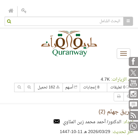
Toggle
navigation
عدد الزيارات:
4.7K
0 تعليقات
8 إعجابات
أسهم
162 تحميل
طريق جهنّم (2)
إعداد:
الدكتور/ أحمد محمد زين المنّاوي
آخر تحديث:
29‏/03‏/2026 هـ 11-10-1447