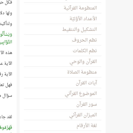
فكل حرك
المنظومة القرآنية
ولها دل
الأعداد الأوَّليَّة
ولتأكيد 
التشكيل والتنقيط
وَيَسْأَلُ
نظم الحروف
التَّوَّابِي
نظم الكلمات
هذه الآ
القرآن والوحي
الآية عد
منظومة الصلاة
الآية ر
آيات القرآن
فهل تعل
الموضوع القرآني
سؤال مه
سور القرآن
الميزان القرآني
لقد جاء
لغة الأرقام
فَهَزَمُوهُ