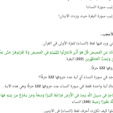
تيب سورة النساء!
يب سورة البقرة حيث وردت الآيتان!
لأعجب..
تي ورد فيها لفظ (النساء) للمرّة الأولى في القرآن..
ونَكَ عَنِ الْمَحِيضِ قُلْ هُوَ أَذًى فَاعْتَزِلُوا
النِّسَاءَ
فِي الْمَحِيضِ وَلَا تَقْرَبُوهُنَّ حَتَّى يَطْهُرْنَ
نَ وَيُحِبُّ الْمُتَطَهِّرِينَ
(
222
) البقرة
وفها
122
حرفًا..
د في سورة النساء أي آية عدد حروفها
122
حرفًا؟
ناك آية واحدة فقط في سورة النساء عدد حروفها
122
حرفًا وهي هذه الآية..
اجِرْ فِي سَبِيلِ اللَّهِ يَجِدْ فِي الْأَرْضِ مُرَاغَمًا كَثِيرًا وَسَعَةً وَمَنْ يَخْرُجْ مِنْ بَيْتِهِ مُهَاجِرًا إ
َّهُ غَفُورًا رَحِيمًا
(
100
) النساء
مّلوا كيف تكرّرت أحرف لفظ (النساء) في الآيتين..