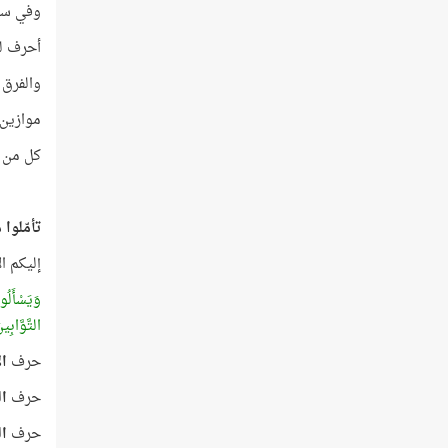
وفي سور
أحرف لف
والفرق بين 
موازين 
كل من ي
تأمّلوا
إليكم ال
وَيَسْأَلُ
التَّوَّابِي
حرف
ال
حرف
ال
حرف
ال