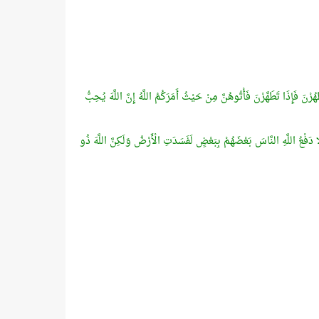
 فَإِذَا تَطَهَّرْنَ فَأْتُوهُنَّ مِنْ حَيْثُ أَمَرَكُمُ اللَّهُ إِنَّ اللَّهَ يُحِبُّ
َا دَفْعُ اللَّهِ النَّاسَ بَعْضَهُمْ بِبَعْضٍ لَفَسَدَتِ الْأَرْضُ وَلَكِنَّ اللَّهَ ذُو