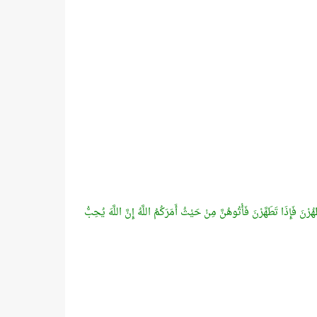
 فَإِذَا تَطَهَّرْنَ فَأْتُوهُنَّ مِنْ حَيْثُ أَمَرَكُمُ اللَّهُ إِنَّ اللَّهَ يُحِبُّ