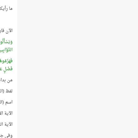
ما رأيك
الآن قار
وَيَسْأَلُ
التَّوَّابِي
فَهَزَمُوهُ
فَضْلٍ عَل
من بداي
لفظ (ال
اسم (الل
الآية ا
الآية ا
وفي جمي