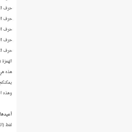
حرف
ال
حرف
ال
حرف
ال
حرف
ا
حرف
ال
الهمزة 
هذه هي 
يمكنكم 
وهذه ال
أعيدها ل
لفظ (ال