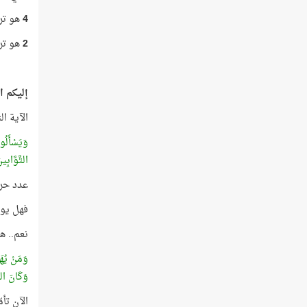
4
هو تر
2
هو ترت
إليكم ا
الآية ال
وَيَسْأَلُ
التَّوَّابِي
عدد حر
فهل يوج
نعم.. ه
وَمَنْ يُهَ
وَكَانَ الل
الآن تأ