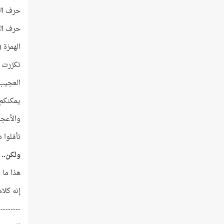
حرف
ا
حرف
ال
الهمزة (
تكرّرت 
العجيب
يمكنكم 
والأعجب
تأمّلوا
ولكن..
م
هذا ما 
إنه كلام
---------