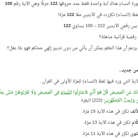
ة النساء هناك آية واحدة فقط عدد حروفها
122
حرفًا وهي الآية رقم
100
ظ (النساء) تكرّرت في الآيتين معًا
122
مرّة!
رقمي الآيتين 222 – 100 يساوي
122
رقمية قرآنية مذهلة!!
زعم أن هذا النظم يمكن أن يأتي من دون تدبير إلهي محكم فهو بلا عقل!!
 من جديد..
آية التي ورد فيها لفظ (النساء) للمرّة الأولى في القرآن..
ونَكَ عَنِ الْمَحِيضِ قُلْ هُوَ أَذًى فَاعْتَزِلُوا
النِّسَاءَ
فِي الْمَحِيضِ وَلَا تَقْرَبُوهُنَّ حَتَّى يَطْهُرْنَ
نَ وَيُحِبُّ الْمُتَطَهِّرِينَ
(222) البقرة
ألف
تكرّر في هذه الآية 19 مرّة.
لّام
تكرّر في هذه الآية 13 مرّة.
نون
تكرّر في هذه الآية 11 مرّة.