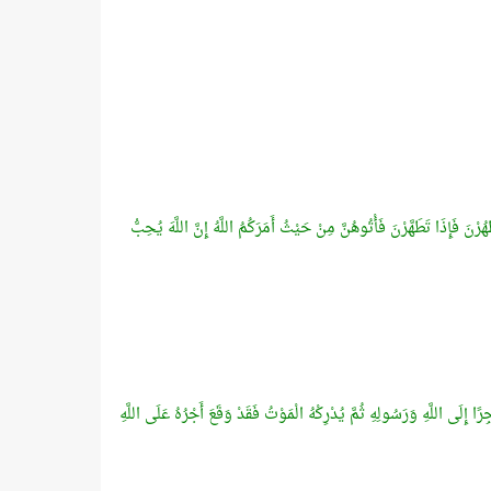
 فَإِذَا تَطَهَّرْنَ فَأْتُوهُنَّ مِنْ حَيْثُ أَمَرَكُمُ اللَّهُ إِنَّ اللَّهَ يُحِبُّ
ِلَى اللَّهِ وَرَسُولِهِ ثُمَّ يُدْرِكْهُ الْمَوْتُ فَقَدْ وَقَعَ أَجْرُهُ عَلَى اللَّهِ