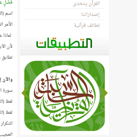
فَضْلٍ عَل
القرآن يتحدى
اسم (ال
إصداراتنا
الأمر ا
لطائف قرآنية
لماذا 
لأن الآي
تطابق م
والآن إ
سورة ال
لفظ (ال
لفظ (ال
التكرار
العجيب 