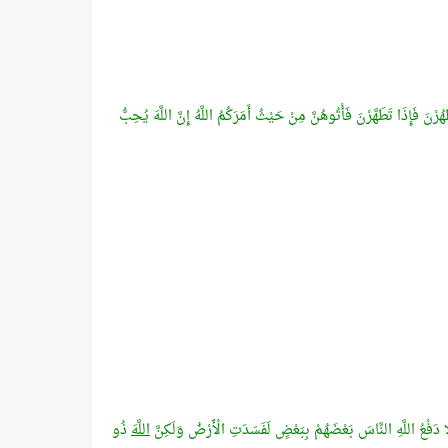
 فَإِذَا تَطَهَّرْنَ فَأْتُوهُنَّ مِنْ حَيْثُ أَمَرَكُمُ اللَّهُ إِنَّ اللَّهَ يُحِبُّ
ْلَا دَفْعُ اللَّهِ النَّاسَ بَعْضَهُمْ بِبَعْضٍ لَفَسَدَتِ الْأَرْضُ وَلَكِنَّ
اللَّهَ
ذُو