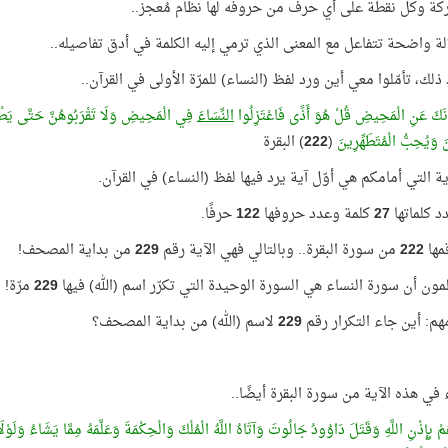
ة وكل نقطة على أي حرف من حروفه لها نظام مُعجز..
الة واضحة تتفاعل مع المعنى الذي ترمي إليه الكلمة في أدق تفاصيله..
ذلك، تأمّلوا معي أين ورد لفظ (النساء) للمرّة الأولى في القرآن..
ونَكَ عَنِ الْمَحِيضِ قُلْ هُوَ أَذًى فَاعْتَزِلُوا
النِّسَاءَ
فِي الْمَحِيضِ وَلَا تَقْرَبُوهُنَّ حَتَّى يَطْهُرْنَ
نَ وَيُحِبُّ الْمُتَطَهِّرِينَ
(
222
) البقرة
ية التي أمامكم هي أوّل آية يرد فيها لفظ (النساء) في القرآن.
د كلماتها
27
كلمة وعدد حروفها
122
حرفًا.
قمها
222
من سورة البقرة.. وبالتالي فهي الآية رقم
229
من بداية المصحف!
مون أن سورة النساء هي السورة الوحيدة التي تكرّر اسم (الله) فيها
229
مرّة!
م: أين جاء التكرار رقم
229
لاسم (الله) من بداية المصحف؟
 في هذه الآية من سورة البقرة أيضًا..
مْ بِإِذْنِ اللَّهِ وَقَتَلَ دَاوُودُ جَالُوتَ وَآتَاهُ اللَّهُ الْمُلْكَ وَالْحِكْمَةَ وَعَلَّمَهُ مِمَّا يَشَاءُ وَلَو