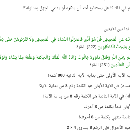
م في ذلك؟! هل يستطيع أحد أن ينكره أو يدعي الجهل بمدلوله؟!
نوا بين الآيتين..
ونَكَ عَنِ الْمَحِيضِ قُلْ هُوَ أَذًى فَاعْتَزِلُوا
النِّسَاءَ
فِي الْمَحِيضِ وَلَا تَقْرَبُوهُنَّ حَتَّى يَطْهُرْنَ
نَ وَيُحِبُّ الْمُتَطَهِّرِينَ
(222) البقرة
مْ بِإِذْنِ اللَّهِ وَقَتَلَ دَاوُودُ جَالُوتَ وَآتَاهُ
اللَّهُ
الْمُلْكَ وَالْحِكْمَةَ وَعَلَّمَهُ مِمَّا يَشَاءُ وَلَوْل
َى الْعَالَمِينَ
(251) البقرة
ة الآية الأولى حتى بداية الآية الثانية
800
كلمة!
نساء) في الآية الأولى هو الكلمة رقم
8
من بداية الآية!
ه) في الآية الثانية هو الكلمة رقم
8
من بداية الآية!
لأولى تبدأ بكلمة من
8
أحرف!
لثانية تنتهي بكلمة من
8
أحرف!
ع الأحوال فإن الرقم
8
يساوي
4
×
2