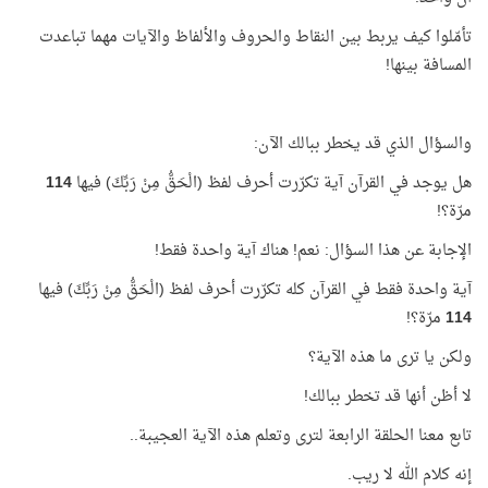
تأمّلوا كيف يربط بين النقاط والحروف والألفاظ والآيات مهما تباعدت
المسافة بينها!
والسؤال الذي قد يخطر ببالك الآن:
هل يوجد في القرآن آية تكرّرت أحرف لفظ (الْحَقُّ مِنْ رَبِّكَ) فيها
114
مرّة؟!
الإجابة عن هذا السؤال: نعم! هناك آية واحدة فقط!
آية واحدة فقط في القرآن كله تكرّرت أحرف لفظ (الْحَقُّ مِنْ رَبِّكَ) فيها
114
مرّة؟!
ولكن يا ترى ما هذه الآية؟
لا أظن أنها قد تخطر ببالك!
تابع معنا الحلقة الرابعة لترى وتعلم هذه الآية العجيبة..
إنه كلام الله لا ريب.