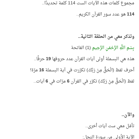
مجموع كلمات هذه الآيات الست 114 كلمة تحديدًا..
114
هو عدد سور القرآن الكريم..
وتذكر معي من الحلقة الثانية..
بِسْمِ اللَّهِ الرَّحْمَنِ الرَّحِيمِ
(1) الفاتحة
هذه هي البسملة أولى آيات القرآن عدد حروفها
19
حرفًا..
أحرف لفظ (الْحَقُّ مِنْ رَبِّكَ) تكرّرت في آية البسملة
16
مرّة!
لفظ (الْحَقُّ مِنْ رَبِّكَ) تكرّر في القرآن
6
مرّات في
6
آيات..
والآن..
تأمّل معي ست آيات أخرى..
الآية الأولى من سورة النحل: