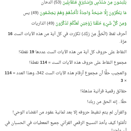
يَلْبَسُونَ مِنْ سُنْدُسٍ وَإِسْتَبْرَقٍ مُتَقَابِلِينَ
(53) الدخان
مَا يَنْظُرُونَ إِلَّا صَيْحَةً وَاحِدَةً تَأْخُذُهُمْ وَهُمْ يَخِصِّمُونَ
(49) يس
وَمِنْ كُلِّ شَيْءٍ خَلَقْنَا زَوْجَيْنِ لَعَلَّكُمْ تَذَكَّرُونَ
(49) الذاريات
أحرف لفظ (الْحَقُّ مِنْ رَبِّكَ) تكرّرت في كل آية من هذه الآيات الست
16
مرّة.
النقاط على حروف كل آية من هذه الآيات الست عددها
19
نقطة!
مجموع النقاط على حروف هذه الآيات الست =
114
نقطة!
والعجيب حقًّا أن مجموع أرقام هذه الآيات الست 342، وهذا العدد =
114
3
×
حقائق رقمية قرآنية مذهلة!
حقًا.. إنه الحق من ربك!
والقرآن لم يتم تنقيط حروفه إلا بعد ثمانية عقود من انقضاء الوحي!
تأمّلوا كيف يأخذ النسيج الرقمي القرآني جميع المعطيات في الحسبان في
آن واحد!