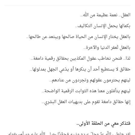
العقل.. نعمة عظيمة من الله..
بكمالها يحمل الإنسان التكاليف..
بالعقل يختار الإنسان من الحياة صالحها ويبتعد عن طالحها..
بالعقل تُعمّر الدنيا والآخرة..
لذا.. فنحن نخاطب عقول المكذبين بحقائق رقمية دامغة..
حقائق لا يستطيع أحد أن ينكرها أو يدّعي الجهل بمدلولها..
ليتهم يحترمون عقولهم وتجردون من عنادهم..
ليتهم يتأمّلون معنا هذه الثوابت الرقمية الواضحة
..
إنها حقائق دامغة تقوم على بديهيات العقل البشري
..
فتذكر معي من الحلقة الأولى..
لقد خاطب اللَّه عزّ وجلّ عبده ونبيه مُحمَّدًا -صلى الله عليه وسلّم- بقوله