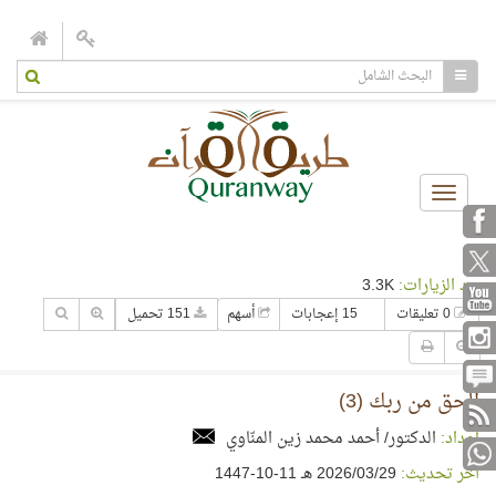
Toggle
navigation
عدد الزيارات:
3.3K
0 تعليقات
15 إعجابات
أسهم
151 تحميل
الحق من ربك (3)
إعداد:
الدكتور/ أحمد محمد زين المنّاوي
آخر تحديث:
29‏/03‏/2026 هـ 11-10-1447