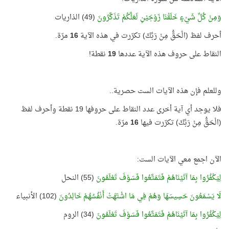
وَمِنْ كُلِّ شَيْءٍ خَلَقْنَا زَوْجَيْنِ لَعَلَّكُمْ تَذَكَّرُونَ
(49) الذاريات
أحرف لفظ (الْحَقُّ مِنْ رَبِّكَ) تكرّرت في هذه الآية
16
مرّة.
النقاط على حروف هذه الآية عددها
19
نقطة!
وللعلم فإن هذه الآيات الست حصرية..
فلا يوجد أي آية أخرى عدد النقاط على حروفها 19 نقطة وأحرف لفظ
(الْحَقُّ مِنْ رَبِّكَ) تكرّرت فيها
16
مرّة.
الآن اجمع معي الآيات الست:
لِيَكْفُرُوا بِمَا آتَيْنَاهُمْ فَتَمَتَّعُوا فَسَوْفَ تَعْلَمُونَ
(55) النحل
لَا يَسْمَعُونَ حَسِيسَهَا وَهُمْ فِي مَا اشْتَهَتْ أَنْفُسُهُمْ خَالِدُونَ
(102) الأنبياء
لِيَكْفُرُوا بِمَا آتَيْنَاهُمْ فَتَمَتَّعُوا فَسَوْفَ تَعْلَمُونَ
(34) الروم