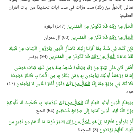
تعالى (الْحَقُّ مِنْ رَبِّكَ) ست مرّات في ست آيات تحديدًا من آيات القرآن
العظيم:
الْحَقُّ مِنْ رَبِّكَ
فَلَا تَكُونَنَّ مِنَ الْمُمْتَرِينَ
(147) البقرة
الْحَقُّ مِنْ رَبِّكَ
فَلَا تَكُنْ مِنَ الْمُمْتَرِينَ
(60) آل عمران
فَإِنْ كُنْتَ فِي شَكٍّ مِمَّا أَنْزَلْنَا إِلَيْكَ فَاسْأَلِ الَّذِينَ يَقْرَؤُونَ الْكِتَابَ مِنْ قَبْلِكَ
لَقَدْ جَاءَكَ
الْحَقُّ مِنْ رَبِّكَ
فَلَا تَكُونَنَّ مِنَ الْمُمْتَرِينَ
(94) يونس
أَفَمَنْ كَانَ عَلَى بَيِّنَةٍ مِنْ رَبِّهِ وَيَتْلُوهُ شَاهِدٌ مِنْهُ وَمِنْ قَبْلِهِ كِتَابُ مُوسَى
إَمَامًا وَرَحْمَةً أُولَئِكَ يُؤْمِنُونَ بِهِ وَمَنْ يَكْفُرْ بِهِ مِنَ الْأَحْزَابِ فَالنَّارُ مَوْعِدُهُ
فَلَا تَكُ فِي مِرْيَةٍ مِنْهُ إِنَّهُ
الْحَقُّ مِنْ رَبِّكَ
وَلَكِنَّ أَكْثَرَ النَّاسِ لَا يُؤْمِنُونَ
(17)
هود
وَلِيَعْلَمَ الَّذِينَ أُوتُوا الْعِلْمَ أَنَّهُ
الْحَقُّ مِنْ رَبِّكَ
فَيُؤْمِنُوا بِهِ فَتُخْبِتَ لَهُ قُلُوبُهُمْ
وَإِنَّ اللَّهَ لَهَادِ الَّذِينَ آمَنُوا إِلَى صِرَاطٍ مُّسْتَقِيمٍ
(54) الحج
أَمْ يَقُولُونَ افْتَرَاهُ بَلْ هُوَ
الْحَقُّ مِنْ رَبِّكَ
لِتُنْذِرَ قَوْمًا مَا أَتَاهُمْ مِنْ نَذِيرٍ مِنْ
قَبْلِكَ لَعَلَّهُمْ يَهْتَدُونَ
(3) السجدة