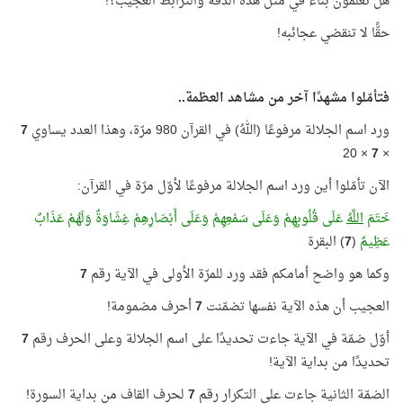
هل تعلمون بناء في مثل هذه الدقة والترابط العجيب؟!
حقًّا لا تنقضي عجائبه!
فتأمّلوا مشهدًا آخر من مشاهد العظمة..
ورد اسم الجلالة مرفوعًا (اللهُ) في القرآن 980 مرّة، وهذا العدد يساوي
7
× 20
7
×
الآن تأمّلوا أين ورد اسم الجلالة مرفوعًا لأوّل مرّة في القرآن:
خَتَمَ
اللَّهُ
عَلَى قُلُوبِهِمْ وَعَلَى سَمْعِهِمْ وَعَلَى أَبْصَارِهِمْ غِشَاوَةٌ وَلَهُمْ عَذَابٌ
عَظِيمٌ
(
7
) البقرة
وكما هو واضح أمامكم فقد ورد للمرّة الأولى في الآية رقم
7
العجيب أن هذه الآية نفسها تضمّنت
7
أحرف مضمومة!
أوّل ضمّة في الآية جاءت تحديدًا على اسم الجلالة وعلى الحرف رقم
7
تحديدًا من بداية الآية!
الضمّة الثانية جاءت على التكرار رقم
7
لحرف القاف من بداية السورة!