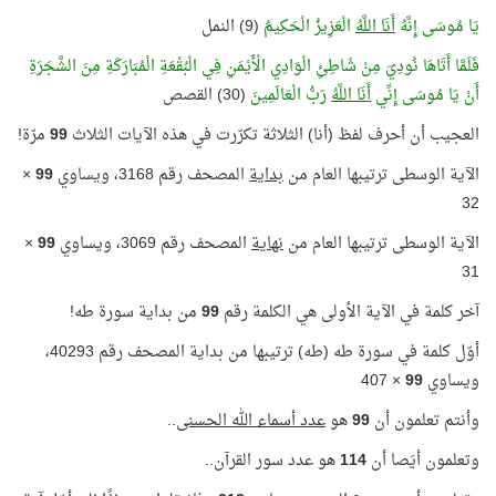
يَا مُوسَى إِنَّهُ
أَنَا اللَّهُ
الْعَزِيزُ الْحَكِيمُ
(9) النمل
فَلَمَّا أَتَاهَا نُودِيَ مِنْ شَاطِئِ الْوَادِي الْأَيْمَنِ فِي الْبُقْعَةِ الْمُبَارَكَةِ مِنَ الشَّجَرَةِ
أَنْ يَا مُوسَى إِنِّي
أَنَا اللَّهُ
رَبُّ الْعَالَمِينَ
(30) القصص
العجيب أن أحرف لفظ (أنا) الثلاثة تكرّرت في هذه الآيات الثلاث
99
مرّة!
الآية الوسطى ترتيبها العام من
بداية
المصحف رقم 3168، ويساوي
99
×
32
الآية الوسطى ترتيبها العام من
نهاية
المصحف رقم 3069، ويساوي
99
×
31
آخر كلمة في الآية الأولى هي الكلمة رقم
99
من بداية سورة طه!
أوّل كلمة في سورة طه (طه) ترتيبها من بداية المصحف رقم 40293،
ويساوي
99
× 407
وأنتم تعلمون أن
99
هو
عدد أسماء الله الحسنى
..
وتعلمون أيَصا أن
114
هو عدد سور القرآن..