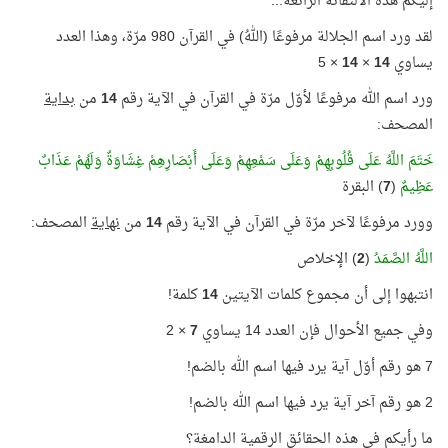
إليكم هذه الالتفاتة الرائعة...
لقد ورد اسم الجلالة مرفوعًا (اللهُ) في القرآن 980 مرّة، وهذا العدد
يساوي
14
×
14
× 5
ورد اسم الله مرفوعًا لأوّل مرّة في القرآن في الآية رقم
14
من
بداية
المصحف:
خَتَمَ اللَّهُ عَلَى قُلُوبِهِمْ وَعَلَى سَمْعِهِمْ وَعَلَى أَبْصَارِهِمْ غِشَاوَةٌ وَلَهُمْ عَذَابٌ
عَظِيمٌ
(
7
) البقرة
وورد مرفوعًا لآخر مرّة في القرآن في الآية رقم
14
من
نهاية
المصحف:
اللَّهُ الصَّمَدُ
(
2
) الإخلاص
انتبهوا إلى أن مجموع كلمات الآيتين
14
كلمة!
وفي جميع الأحوال فإن العدد 14 يساوي
7
× 2
7 هو رقم أوّل آية يرد فيها اسم الله بالضم!
2 هو رقم آخر آية يرد فيها اسم الله بالضم!
ما رأيكم في هذه الحقائق الرقمية الدامغة؟