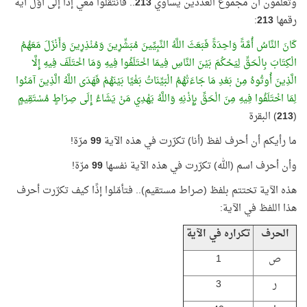
وتعلمون أن مجموع العددين يساوي
213
.. فانتقلوا معي إذًا إلى أوّل آية
رقمها
213
:
كَانَ النَّاسُ أُمَّةً وَاحِدَةً فَبَعَثَ اللَّهُ النَّبِيِّينَ مُبَشِّرِينَ وَمُنْذِرِينَ وَأَنْزَلَ مَعَهُمُ
الْكِتَابَ بِالْحَقِّ لِيَحْكُمَ بَيْنَ النَّاسِ فِيمَا اخْتَلَفُوا فِيهِ وَمَا اخْتَلَفَ فِيهِ إِلَّا
الَّذِينَ أُوتُوهُ مِنْ بَعْدِ مَا جَاءَتْهُمُ الْبَيِّنَاتُ بَغْيًا بَيْنَهُمْ فَهَدَى اللَّهُ الَّذِينَ آمَنُوا
لِمَا اخْتَلَفُوا فِيهِ مِنَ الْحَقِّ بِإِذْنِهِ وَاللَّهُ يَهْدِي مَنْ يَشَاءُ إِلَى صِرَاطٍ مُسْتَقِيمٍ
(
213
) البقرة
ما رأيكم أن أحرف لفظ (أنا) تكرّرت في هذه الآية
99
مرّة!
وأن أحرف اسم (الله) تكرّرت في هذه الآية نفسها
99
مرّة!
هذه الآية تختتم بلفظ (صراط مستقيم).. فتأمّلوا إذًا كيف تكرّرت أحرف
هذا اللفظ في الآية:
الحرف
تكراره في الآية
ص
1
ر
3