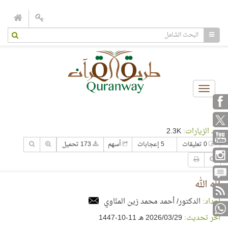
Toggle
navigation
عدد الزيارات:
2.3K
0 تعليقات
5 إعجابات
أسهم
173 تحميل
إنَّه الله
إعداد:
الدكتور/ أحمد محمد زين المنّاوي
آخر تحديث:
29‏/03‏/2026 هـ 11-10-1447