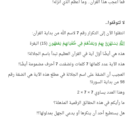
فما أعجب هذا القرآن.. وما أعظم الذي أنزله!
لا تتوقفوا..
انتقلوا الآن إلى التكرار رقم
7
لاسم الله من بداية القرآن:
اللَّهُ
يَسْتَهْزِئُ بِهِمْ وَيَمُدُّهُمْ فِي طُغْيَانِهِمْ يَعْمَهُونَ
(15) البقرة
هذه هي أيضًا أوّل آية في القرآن العظيم تبدأ باسم الجلالة!
هذه الآية عدد كلماتها
7
كلمات وتضمّنت
7
أحرف مضمومة أيضًا!
العجيب أن الضمّة على اسم الجلالة في مطلع هذه الآية هي الضمّة رقم
98 من بداية السورة!
وهذا العدد يساوي
7
×
7
× 2
ما رأيكم في هذه الحقائق الرقمية المذهلة؟
هل يستطيع أحد أن ينكرها أو يدعي الجهل بمدلولها؟!