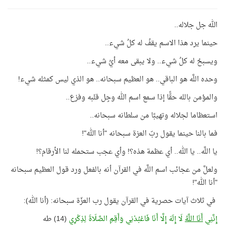
الله جل جلاله..
حينما يرد هذا الاسم يقفُ له كلُ شيء..
ويسبحُ له كلُ شيء.. ولا يبقى معه أيُ شيء..
وحده اللَّه هو الباقي.. هو العظيم سبحانه.. هو الذي ليس كمثله شيء!
والمؤمن بالله حقًّا إذا سمع اسم الله وجِل قلبه وفزع..
استعظاما لجلاله وتهيبًا من سلطانه سبحانه..
فما بالنا حينما يقول ربّ العزة سبحانه "أنا الله"!
يا اللَّه.. يا الله.. أي عظمة هذه؟! وأي عجب ستحمله لنا الأرقام؟!
ولعلَّ من عجائب اسم اللَّه في القرآن أنه بالفعل ورد قول العظيم سبحانه
"أنا الله"!
في ثلاث آيات حصرية في القرآن يقول رب العزّة سبحانه: (أنا الله):
إِنَّنِي
أَنَا اللَّهُ
لَا إِلَهَ إِلَّا أَنَا فَاعْبُدْنِي وَأَقِمِ الصَّلَاةَ لِذِكْرِي
(14) طه