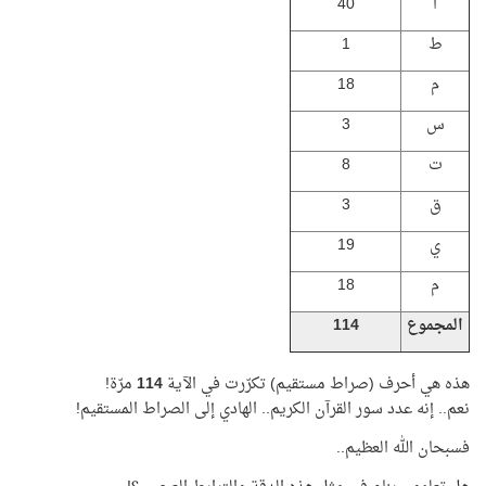
ا
40
ط
1
م
18
س
3
ت
8
ق
3
ي
19
م
18
المجموع
114
هذه هي أحرف (صراط مستقيم) تكرّرت في الآية
114
مرّة!
نعم.. إنه عدد سور القرآن الكريم.. الهادي إلى الصراط المستقيم!
فسبحان الله العظيم..