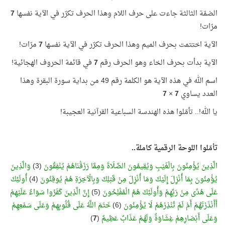
الضمّة الثالثة جاءت على حرف اللام وهذا الحرف تكرّر في الآية نفسها
7
مرّات!
الآية اختتمت بحرف الميم وهذا الحرف تكرّر في الآية نفسها
7
مرّات!
الآية بدأت بحرف الخاء وهو الحرف رقم
7
في قائمة الحروف الهجائية!
اسم الله في هذه الآية هو الكلمة رقم 49 من بداية سورة البقرة وهذا
العدد يساوي
7
×
7
يا الله!.. تأمّلوا هذه الهندسة السباعية القرآنية العجيبة!
تأمّلوا اللوحة الرقمية كاملة..
الَّذِينَ يُؤْمِنُونَ بِالْغَيْبِ وَيُقِيمُونَ الصَّلَاةَ وَمِمَّا رَزَقْنَاهُمْ يُنْفِقُونَ
(3)
وَالَّذِينَ
يُؤْمِنُونَ بِمَا أُنْزِلَ إِلَيْكَ وَمَا أُنْزِلَ مِنْ قَبْلِكَ وَبِالْآخِرَةِ هُمْ يُوقِنُونَ
(4)
أُولَئِكَ
عَلَى هُدًى مِنْ رَبِّهِمْ وَأُولَئِكَ هُمُ الْمُفْلِحُونَ
(5)
إِنَّ الَّذِينَ كَفَرُوا سَوَاءٌ عَلَيْهِمْ
أَأَنْذَرْتَهُمْ أَمْ لَمْ تُنْذِرْهُمْ لَا يُؤْمِنُونَ
(6)
خَتَمَ اللَّهُ عَلَى قُلُوبِهِمْ وَعَلَى سَمْعِهِمْ
وَعَلَى أَبْصَارِهِمْ غِشَاوَةٌ وَلَهُمْ عَذَابٌ عَظِيمٌ
(
7
)