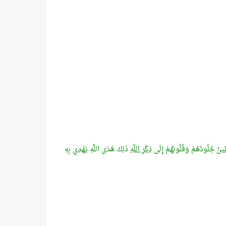
تَلِينُ جُلُودُهُمْ وَقُلُوبُهُمْ إِلَى
ذِكْرِ اللَّهِ
ذَلِكَ هُدَى اللَّهِ يَهْدِي بِهِ