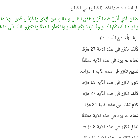
ّل آية يرد فيها لفظ (القرآن) في القرآن..
ضَانَ الَّذِي أُنْزِلَ فِيهِ
الْقُرْآنُ
هُدًى لِلنَّاسِ وَبَيِّنَاتٍ مِنَ الْهُدَى وَالْفُرْقَانِ فَمَنْ شَهِدَ مِنْك
َرَ يُرِيدُ اللَّهُ بِكُمُ الْيُسْرَ وَلَا يُرِيدُ بِكُمُ الْعُسْرَ وَلِتُكْمِلُوا الْعِدَّةَ وَلِتُكَبِّرُوا اللَّهَ عَلَى مَا
ف (أَحْسَنَ الْحَدِيثِ)..
ألف
تكرّر في هذه الآية 27 مرّة.
حاء
لم يرد في هذه الآية مطلقًا.
لسين
تكرّر في هذه الآية 4 مرّات.
نون
تكرّر في هذه الآية 13 مرّة.
ألف
تكرّر في هذه الآية 27 مرّة.
لام
تكرّر في هذه الآية 24 مرّة.
حاء
لم يرد في هذه الآية مطلقًا.
دال
تكرّر في هذه الآية 8 مرّات.