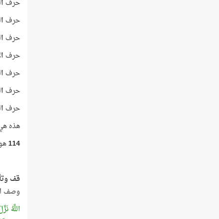
حرف
ال
حرف
ا
حرف
ال
حرف
ال
حرف
ال
حرف
ال
حرف
ال
هذه هي أ
114
هو ع
قف وتأم
وصف الل
اللَّهُ نَزَّ