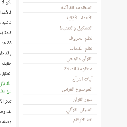
لكن لا 
المنظومة القرآنية
فالأعداد
الأعداد الأوَّليَّة
فانتبه م
التشكيل والتنقيط
كلمة (ح
نظم الحروف
23
هو عد
نظم الكلمات
وقد ظل 
القرآن والوحي
حقيقة ت
منظومة الصلاة
انطلق م
آيات القرآن
اللَّهُ نَزَّ
الموضوع القرآني
مَنْ يَشَاء
سور القرآن
تدبّر ال
الميزان القرآني
لقد وصف
لغة الأرقام
وصفه في 