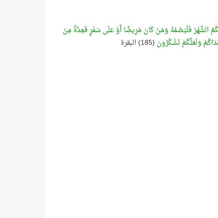
ُمُ الشَّهْرَ فَلْيَصُمْهُ وَمَنْ كَانَ مَرِيضًا أَوْ عَلَى سَفَرٍ فَعِدَّةٌ مِنْ
 هَدَاكُمْ وَلَعَلَّكُمْ تَشْكُرُونَ
(185) البقرة