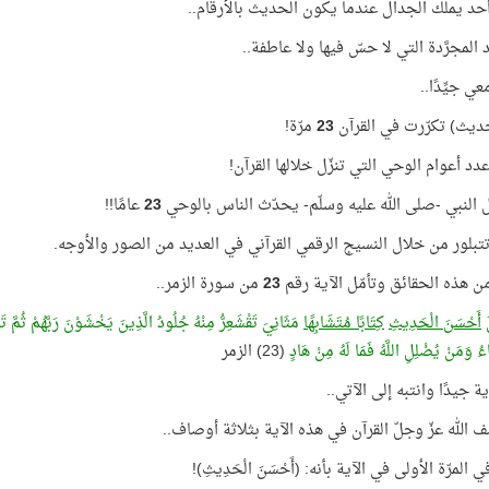
أحد يملك الجدال عندما يكون الحديث بالأرقام..
 المجرَّدة التي لا حسّ فيها ولا عاطفة..
عي جيِّدًا..
ديث) تكرّرت في القرآن
23
مرّة!
د أعوام الوحي التي تنزّل خلالها القرآن!
النبي -صلى الله عليه وسلّم- يحدّث الناس بالوحي
23
عامًا!!
تبلور من خلال النسيج الرقمي القرآني في العديد من الصور والأوجه.
ن هذه الحقائق وتأمّل الآية رقم
23
من سورة الزمر..
لَ
أَحْسَنَ الْحَدِيثِ
كِتَابًا مُتَشَابِهًا
مَثَانِيَ تَقْشَعِرُّ مِنْهُ جُلُودُ الَّذِينَ يَخْشَوْنَ رَبَّهُمْ ثُمَّ 
ُ وَمَنْ يُضْلِلِ اللَّهُ فَمَا لَهُ مِنْ هَادٍ
(23) الزمر
آية جيدًا وانتبه إلى الآتي..
 الله عزّ وجلّ القرآن في هذه الآية بثلاثة أوصاف..
المرّة الأولى في الآية بأنه: (أَحْسَنَ الْحَدِيثِ)!