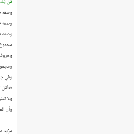
مَنْ يَشَاء
وصفه في 
وصفه في ا
وصفه في ا
مجموع ا
وحروف (ك
ومجموع ا
وفي جم
فتأمّل 
ولا تنسَ
وأن الع
مزيد من