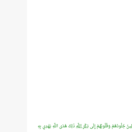
تَلِينُ جُلُودُهُمْ وَقُلُوبُهُمْ إِلَى
ذِكْرِ اللَّهِ
ذَلِكَ هُدَى اللَّهِ يَهْدِي بِهِ