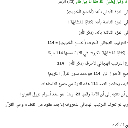
ُ وَمَنْ يُضْلِلِ اللَّهُ فَمَا لَهُ مِنْ هَادٍ
(23) الزمر
المرّة الأولى بأنه: (أَحْسَنَ الْحَدِيثِ)..
لمرّة الثانية بأنه: (كِتَابًا مُتَشَابِهًا)!
لمرّة الثالثة بأنه: (ذِكْرِ اللَّهِ).
لترتيب الهجائي لأحرف (أَحْسَنَ الْحَدِيثِ) =
114
ِتَابًا مُتَشَابِهًا) تكرّرت في الآية نفسها
114
مرّة!
لترتيب الهجائي لأحرف (ذِكْرِ اللَّهِ) =
114
يع الأحوال فإن
114
هو عدد سور القرآن الكريم!
كيف يحاصر العدد
114
هذه الآية من جميع الاتجاهات!
 أن تنتبه إلى أن الآية رقمها
23
، وهذا هو عدد أعوام نزول القرآن!
رب لم تعرف الترتيب الهجائي للحروف إلا بعد عقود من انقضاء وحي القرآن!
 التأكيد..