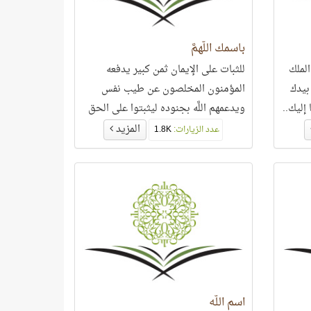
باسمك اللَّهمَّ
لملك
للثبات على الإيمان ثمن كبير يدفعه
 بيدك
المؤمنون المخلصون عن طيب نفس
إليك..
ويدعمهم اللَّه بجنوده ليثبتوا على الحق
وقد كان باسمك اللَّهمَّ جندًا من جنوده
المزيد
عدد الزيارات:
1.8K
في بداية الدّعوة النبويّة..
اسم اللَّه