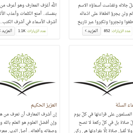
 جلّ جلاله وتقدّست أسماؤه الاسم
اللَّه أعْرَف المعارف وهو أعرف م
 لم ولن يجرؤ الطغاة على ادّعائه
بنفسك.. أمتع الكلمات وأعذب الألف
غوا وتجبّروا وتكبّروا عبر تاريخ
أشرف الأسماء في أشرف الكتب.. 
َّة الاسم الَّذي يهابه الجبابرة ولا
الجامع لمعاني الألوهيّة كلّها..
المزيد
المزيد
عدد الزيارات:
852
عدد الزيارات:
1.1K
ن فيه..
ء الستَّة
العزيز الحكيم
 المسلمون على قراءتها في كلّ يوم
إن أشرف المعارف أن تعرف من هو 
ّ صلاة بل في كلّ ركعة لا تصح
وإن أفضل العلوم هو العلم بالله و
لا تُقبل صلاة إلَّا بقراءتها هي ركن
وصفاته وأفعاله.. أصل الدين معرفة