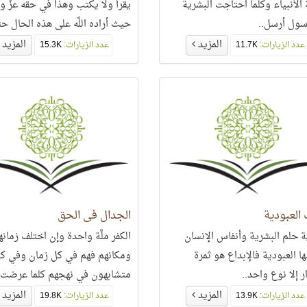
 الأنبياء وكلما احتاجت البشرية
يقرأ ولا يكتب وهذا في حقه عزّ 
سول أرسل..
حيث أراده اللَّه على هذه الحال ح
يجعل من هذه الصفة حجّة على م
المزيد
المزيد
عدد الزيارات:
11.7K
عدد الزيارات:
15.3K
خالف نهجه..
العبودية
الجدال في الحق
ة حلم البشرية وأنفاس الإنسان
الكفر ملَّة واحدة وإن اختلف زمانه
ا العبودية فالإبداع هو ثمرة
ومكانهم فهم في كل زمان وفي ك
ر إلا نوع واحد..
متشابهون في نهجهم كلما عرضت 
دليلًا حاسمًا لم يفكروا فيه بل فك
المزيد
المزيد
عدد الزيارات:
13.9K
عدد الزيارات:
19.8K