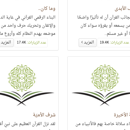
ف الأبدي
وما كان..
ئب القرآن أن له تأثيرًا واضحًا
البناء الرقمي القرآني في غاية الد
ن يسمعه أو يقرؤه سواء كان
والإتقان وتحريك حرف واحد من
 أو غير مسلم..
موضعه يهدم النظام كله وأروع ما
القرآن الكريم أنه يقوم على التواز
المزيد
المزيد
عدد الزيارات:
19.4K
عدد الزيارات:
17.4K
الدقيق في كل جوانبه..
ة الأخيرة
شرف الأميّة
ياء سلالة خاصة بهم فالأنبياء من
لقد نزل القرآن العظيم على نبيّ أمّ