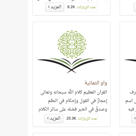
ن
انسيابية سردهم للقرآن الكريم..
المزيد
عدد الزيارات:
8.2K
واو الثمانية
شرف
القرآن العظيم كلام اللَّه سبحانه وتعالى
ل اسم
إعجازٌ في القول وإحكام في النظم
 فيه
وصدقٌ في الخبر فضله على سائر الكلام
كفضل اللَّه عزّ وجلّ على خلقه..
المزيد
عدد الزيارات:
20.3K