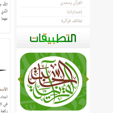
القرآن يتحدى
اللَّه
إصداراتنا
الَّذي
مهما ط
لطائف قرآنية
البشري
يمارو
الأسما
اعتاد
في كل
ركعة و