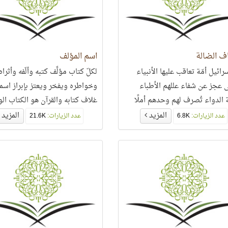
ف الضالة
اسم المؤلف
رائيل أمّة تعاقب عليها الأنبياء
لكلّ كتاب مؤلِّف كتبه وألّفه وأثراه
عجز عن شفاء عللهم الأطباء
وخواطره ويفخر ويعتز بإبراز اسم
الدواء تُصرف لهم وحدهم أملًا
غلاف كتابه والقرآن هو الكتاب ال
شفاء ولكن هيهات هيهات أن ينعم
الَّذي لا تجد على غلافه اسمًا لمؤّل
المزيد
المزيد
عدد الزيارات:
6.8K
عدد الزيارات:
21.6K
اء من ليس له عهد ولا ولاء..