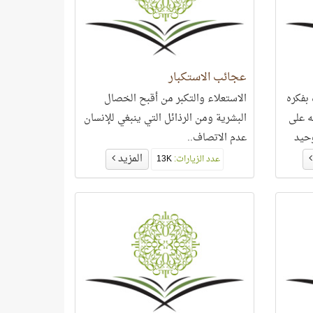
عجائب الاستكبار
 بفكره
الاستعلاء والتكبر من أقبح الخصال
ه على
البشرية ومن الرذائل التي ينبغي للإنسان
وحيد
عدم الاتصاف..
ف..
المزيد
عدد الزيارات:
13K