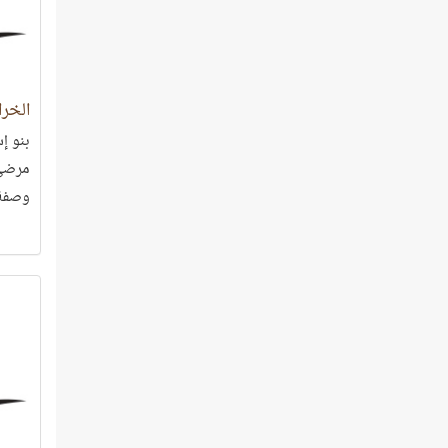
الخرا
بنو إس
مرضى 
وصفة 
في ال
بالشف