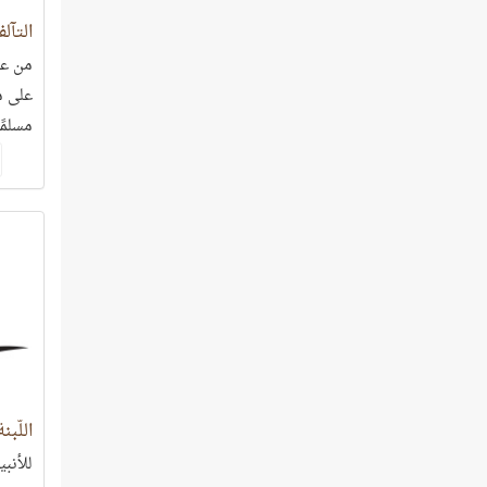
التآل
من عجا
على م
مسلمًا
اللّبن
للأنب