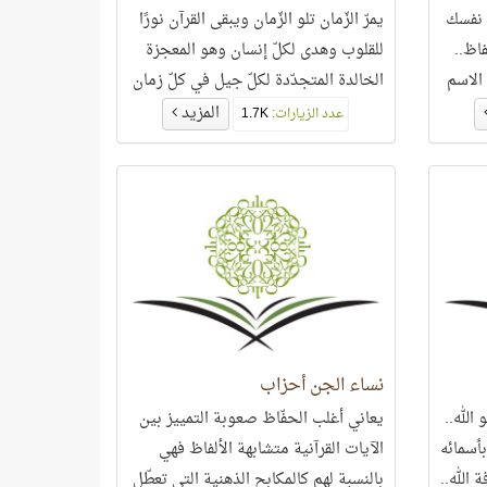
ن نفسك
يمرّ الزّمان تلو الزّمان ويبقى القرآن نورًا
اظ..
للقلوب وهدى لكلّ إنسان وهو المعجزة
الاسم
الخالدة المتجدّدة لكلّ جيل في كلّ زمان
وفي عصرنا هذا؛ العصر الرَّقمي، يتجدّد
المزيد
عدد الزيارات:
1.7K
إعجاز القرآن..
نساء الجن أحزاب
الله..
يعاني أغلب الحفّاظ صعوبة التمييز بين
بأسمائه
الآيات القرآنية متشابهة الألفاظ فهي
 الله..
بالنسبة لهم كالمكابح الذهنية التي تعطّل