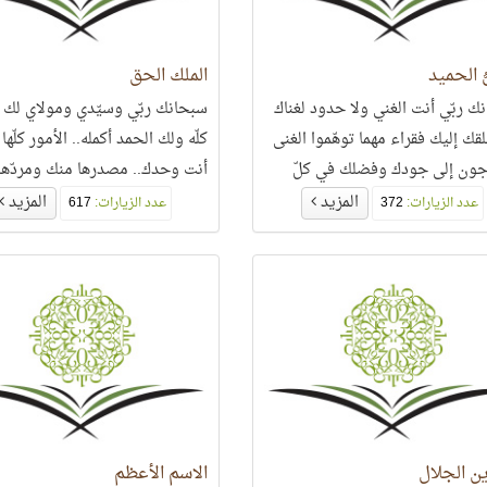
ُّ الحميد
الملك الحق
ك ربّي أنت الغني ولا حدود لغناك
سبحانك ربّي وسيّدي ومولاي لك ا
قك إليك فقراء مهما توهّموا الغنى
كلّه ولك الحمد أكمله.. الأمور كلّها
ون إلى جودك وفضلك في كلّ
أنت وحدك.. مصدرها منك ومردّها 
هم بحر عطائك بلا شطآن..
المزيد
المزيد
عدد الزيارات:
372
عدد الزيارات:
617
ن الجلال
الاسم الأعظم