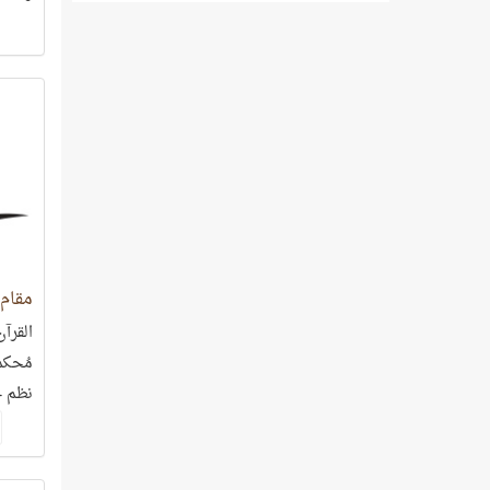
ركين م
مقام 
القرآن
مُحكم
نظم ح