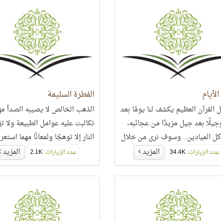
الأيام
الفطرة السليمة
ل القرآن العظيم يكشف لنا يومًا بعد
الذهب الخالص لا يصيبه الصدأ مه
جيلًا بعد جيل مزيدًا من عجائبه،
تكالبت عليه عوامل الطبيعة ولا تز
ل الميادين.. وسوف نرى من خلال
النار إلا توهجًا ولمعانًا مهما استعر 
لمشهد كيف تتناغم الألفاظ مع
كذلك الحال مع الفطرة السليمة الت
المزيد
المزيد
عدد الزيارات:
34.4K
عدد الزيارات:
2.1K
م في كتاب اللَّه..
وُلد صاحبها وسط ديار الكفر والإل
لآبت إلى الله تعالى تنشد رضاه..