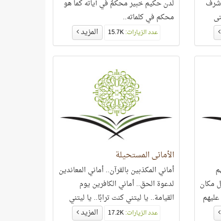
وشرف
لدن حكيم خبير محكمٌ في آياته كما هو
تى
محكم في كلماته..
ن
المزيد
عدد الزيارات:
15.7K
الأماني المستحيلة
م
أماني المكذبين بالقرآن.. أماني المعاندين
ل مكان
لدعوة الحق.. أماني الكافرين يوم
عليهم
القيامة.. يا ليتني كنت ترابًا.. يا ليتني
روا في
قدمت لحياتي..
المزيد
عدد الزيارات:
17.2K