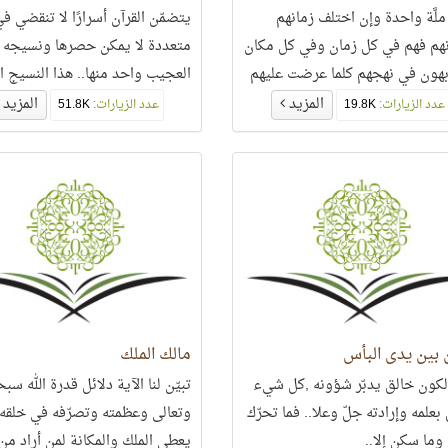
ملَّة واحدة وإن اختلف زمانهم
يتضمّن القرآن أسرارًا لا تنقضي ف
هم فهم في كل زمان وفي كل مكان
متعددة لا يمكن حصرها ونسيجه ا
هون في نهجهم كلما عرضت عليهم
العجيب واحد منها.. هذا النسيج ا
 حاسمًا لم يفكروا فيه بل فكروا في
يدهشك ويبهرك بأقل ما فيه..
المزيد
المزيد
عدد الزيارات:
19.8K
عدد الزيارات:
51.8K
 دحضه وتكذيبه..
 بين يدي البأس
مالك الملك
الكون خالق يدبّر شؤونه ,كل شيء
تبيّن لنا الآية دلائل قدرة الله سبح
علمه وإرادته جلّ وعلا.. فما تحرّك
وتعالى وعظمته وتصرّفه في خلقه،
ما سكن إلا..
يعطي الملك والمكانة لمن أراد من 