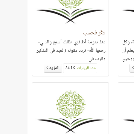
فكِّر فحسب
ة، وكل
منذ نعومة أظافري ظللتُ أسمع والدتي-
علم أن
رحمها اللَّه- تردّد مقولة (العبد في التفكير
روجين
والرب في ..
المزيد
عدد الزيارات:
34.1K