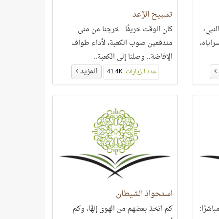
تسبيح الرَّعد
 بالنبي،
كان الوقت خريفًا.. خرجنا من منى
سراياه،
مندفعين صوب الكعبة، لأداء طواف
الإفاضة.. وصلنا إلى الكعبة..
المزيد
عدد الزيارات:
41.4K
استحواذ الشيطان
اشرًا:
كم اتخذ بعضهم من الهوى إلهًا، وكم