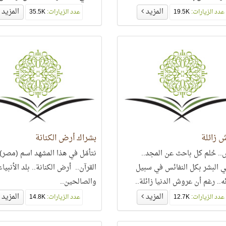
وينزعه ممن يشاء
المزيد
المزيد
عدد الزيارات:
19.5K
عدد الزيارات:
35.5K
 زائلة
بشراك أرض الكنانة
.. حُلم كل باحث عن المجد..
نتأمّل في هذا المشهد اسم (مصر)
البشر بكل النفائس في سبيل
القرآن.. أرض الكنانة.. بلد الأنبياء
ه.. رغم أن عروش الدنيا زائلة..
والصالحين..
المزيد
المزيد
عدد الزيارات:
12.7K
عدد الزيارات:
14.8K