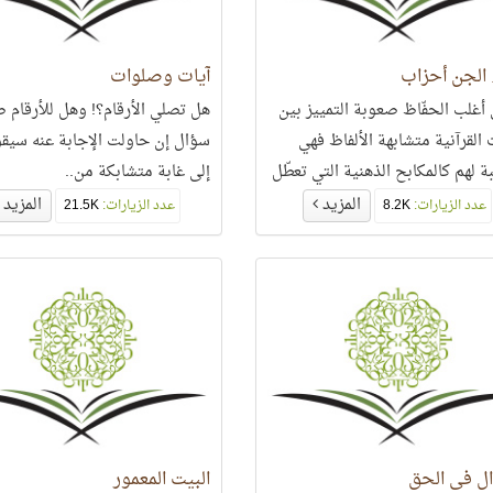
 الجن أحزاب
آيات وصلوات
 أغلب الحفّاظ صعوبة التمييز بين
هل تصلي الأرقام؟! وهل للأرقام ص
 القرآنية متشابهة الألفاظ فهي
سؤال إن حاولت الإجابة عنه سيق
ة لهم كالمكابح الذهنية التي تعطّل
إلى غابة متشابكة من..
بية سردهم للقرآن الكريم..
المزيد
المزيد
عدد الزيارات:
8.2K
عدد الزيارات:
21.5K
ال في الحق
البيت المعمور