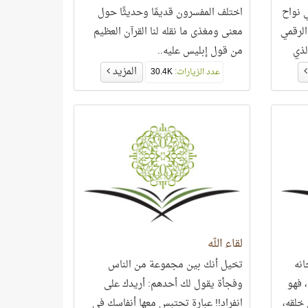
ي نواح
اختلف المفسرون قديمًا وحديثًا حول
لرقمي
معنى ومغذى ما نقله لنا القرآن العظيم
لذي
من قول إبليس عليه..
المزيد
عدد الزيارات:
30.4K
لقاء الله
انه
تخيل أنك بين مجموعة من الناس
 فهو
وفجأة يقول لك أحدهم: أريدك على
خلقه،
انفراد!! عبارة تحتبس معها أنفاسك في