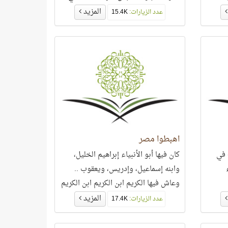
صدرك.. وتلوح أمام ناظريك غابة من
المزيد
عدد الزيارات:
15.4K
علامات الاستفهام!!
اهبطوا مصر
 في
كان فيها أبو الأنبياء إبراهيم الخليل،
وابنه إسماعيل، وإدريس، ويعقوب ..
وعاش فيها الكريم ابن الكريم ابن الكريم
ابن الكريم ابن الكريم، يوسف .. ومات
المزيد
عدد الزيارات:
17.4K
فيها! ولد فيها كليم اللَّه موسى وأخوه
هارون- عليهما السلام-. منها تزوّج