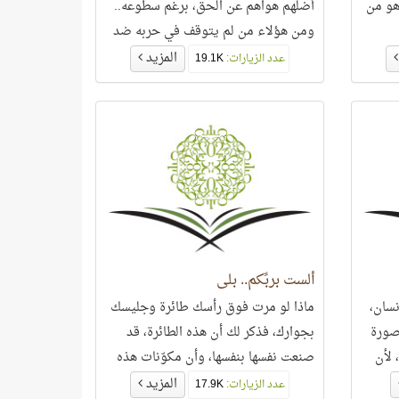
هو من
أضلهم هواهم عن الحق، برغم سطوعه..
ومن هؤلاء من لم يتوقف في حربه ضد
القرآن العظيم بادّعاء
المزيد
عدد الزيارات:
19.1K
ألست بربِّكم.. بلى
نسان،
ماذا لو مرت فوق رأسك طائرة وجليسك
 صورة
بجوارك، فذكر لك أن هذه الطائرة، قد
 لأن
صنعت نفسها بنفسها، وأن مكوّنات هذه
الطائرة قد
المزيد
عدد الزيارات:
17.9K