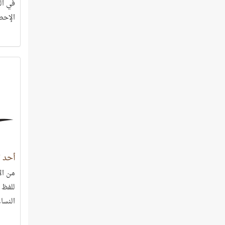
في الق
الإحص
هذا ا
مصدر 
أحد 
من الأ
للفظ 
النساء
ثماني