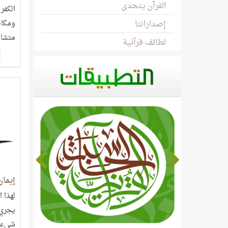
القرآن يتحدى
الكفر 
إصداراتنا
ومكان
متشاب
لطائف قرآنية
دليلًا
كيفية
إيمان
لهذا 
يجري ب
شيء و