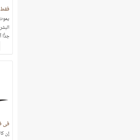
فقط أ
البشر
جدًّا 
في ق
إن كا