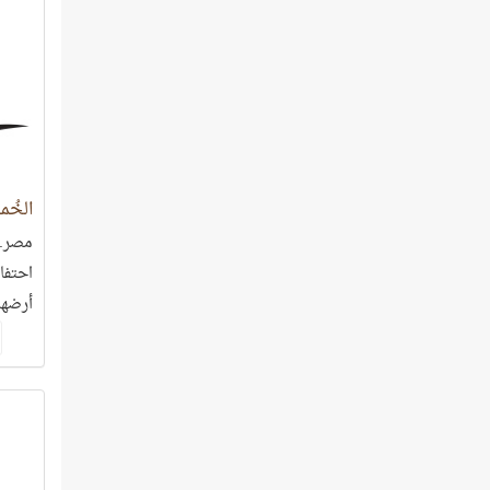
الخُم
مصر..
احتفا
أرضها