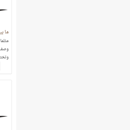
ما بي
مثلما 
وصف ف
وتختبر