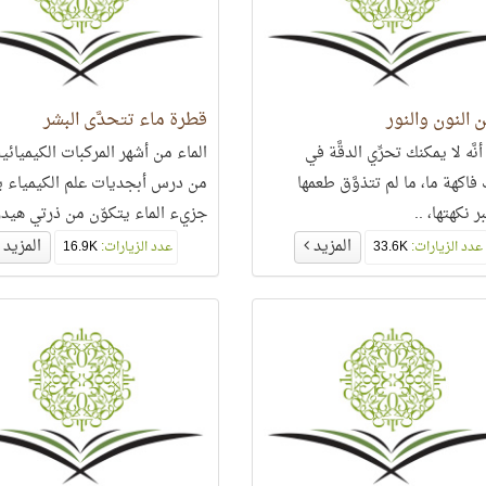
ن النون والنور
قطرة ماء تتحدَّى البشر
أنَّه لا يمكنك تحرِّي الدقَّة في
الماء من أشهر المركبات الكيميائي
اكهة ما، ما لم تتذوَّق طعمها
من درس أبجديات علم الكيمياء ي
 نكهتها، ..
جزيء الماء يتكوّن من ذرتي هيد
وذرة أوكسجين،
المزيد
المزيد
عدد الزيارات:
33.6K
عدد الزيارات:
16.9K