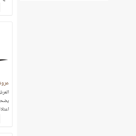
عروش
العرش
يضحي 
اعتلائ