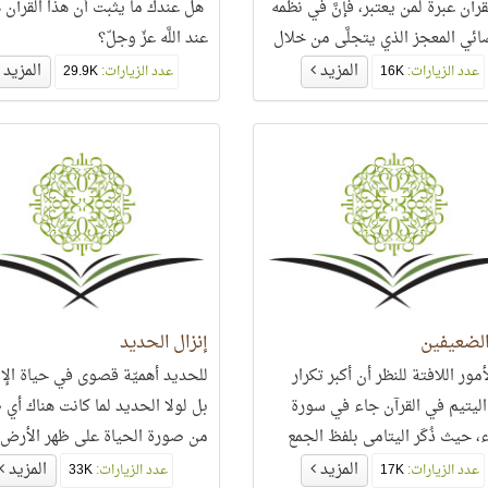
رآن عبرة لمن يعتبر، فإنَّ في نظمه
هل عندك ما يثبت أن هذا القرآن 
ائي المعجز الذي يتجلَّى من خلال
عند اللَّه عزّ وجلّ؟
لمشهد عبرة لكلِّ من يشكِّك في
المزيد
المزيد
عدد الزيارات:
16K
عدد الزيارات:
29.9K
هذا الكتاب الخالد.
الضعيفين
إنزال الحديد
مور اللافتة للنظر أن أكبر تكرار
للحديد أهميّة قصوى في حياة الإ
اليتيم في القرآن جاء في سورة
بل لولا الحديد لما كانت هناك أي
، حيث ذُكَر اليتامى بلفظ الجمع
من صورة الحياة على ظهر الأرض،
 مرات،
وجود الحديد في
المزيد
المزيد
عدد الزيارات:
17K
عدد الزيارات:
33K