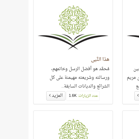
إبراهيم الخليل هاجر، فأنجب منها
إسماعيل- عليهما السلام-، ومنها تزوّج
سيد ولد آدم مُحمَّد ماريّا فأنجب منها
ابنه إبراهيم!
هذا النَّبي
ين
مُحمَّد هو أفضل الرسل وخاتمهم،
ن مريم
ورسالته وشريعته مهيمنة على كل
ع
الشرائع والديانات السابقة..
المزيد
عدد الزيارات:
1.6K