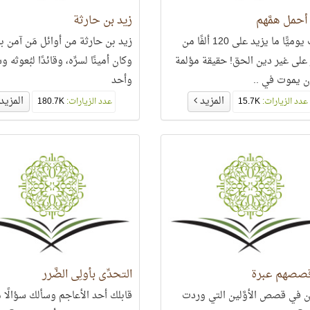
حمل همَّهم
زيد بن حارثة
يموت يوميًّا ما يزيد على 120 ألفًا من
زيد بن حارثة من أوائل مَن آمن
 على غير دين الحق! حقيقة مؤلمة
وكان أمينًا لسرِّه، وقائدًا لبُعوثه و
أن يموت في ..
وأحد
المزيد
المزيد
عدد الزيارات:
15.7K
عدد الزيارات:
180.7K
صصهم عبرة
التحدِّي بأُولِي الضَّرر
ن في قصص الأوَّلين التي وردت
قابلك أحد الأعاجم وسألك سؤالًا مب