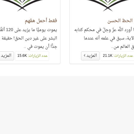
الحظ الحسن
فقط أحمل همَّهم
أورد اللَّه عزّ وجلّ في محكم كتابه
يموت يوميًّا ما يز
لآية، سبق في علمه أنه عندما
البشر على غير دين الحق! حقيقة 
 العالم من..
جدًّا أن يموت في ..
المزيد
المزيد
عدد الزيارات:
21.1K
عدد الزيارات:
15.6K