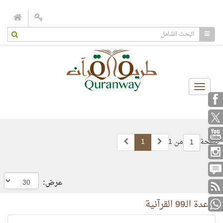
Toggle
navigation
صفحة
من 1
1
1
عرض:
قاعدة الـ99 القرآنية