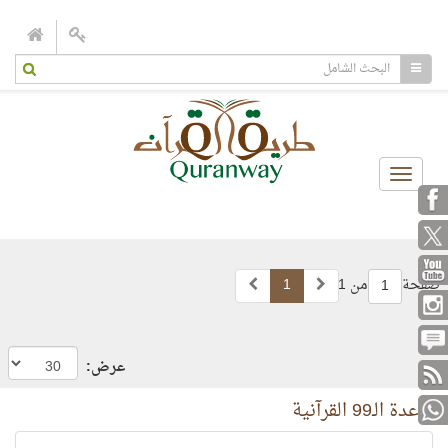
Toggle
navigation
صفحة
من 1
1
1
عرض:
قاعدة الـ99 القرآنية