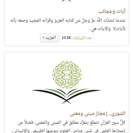
آيات وعجائب
عندما تحدَّث اللَّه عزّ وجلّ عن كتابه العزيز وقرآنه المجيد وصفه بأنه
(آيات)! والآيات هي..
المزيد
عدد الزيارات:
10.6K
الشورى.. إعجاز مبنى ومعنى
كلُّ سور القرآن تتمتَّع بتفرُّد مطلق في المبنى والمعنى، فضلاً عن
إعجازها العلمي في شتى مناحي العلوم بنوعيها الطبيعي والإنساني،