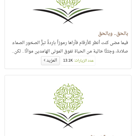
بالحق.. وبالحق
فيما مضى كنت أنظر للأرقام فأراها رموزاً باردةً تبزُّ الصخور الصماء
صلادة، وجثثًا خالية من الحياة تفوق الموتى الهامدين مواتًا.. لكن..
المزيد
عدد الزيارات:
13.1K