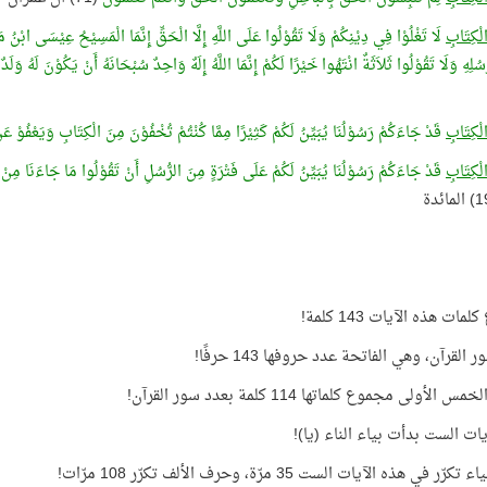
الْكِتَابِ
لَا تَغْلُوْا فِي دِيْنِكُمْ وَلَا تَقُوْلُوا عَلَى اللَّهِ إِلَّا الْحَقِّ إِنَّمَا الْمَسِيْحُ عِيْسَى ابْنُ مَر
رُسُلِهِ وَلَا تَقُوْلُوا ثَلاَثَةٌ انْتَهُوا خَيْرًا لَكُمْ إِنَّمَا اللَّهُ إِلَهٌ وَاحِدٌ سُبْحَانَهُ أَنْ يَكُوْنَ لَه
الْكِتَابِ
قَدْ جَاءَكُمْ رَسُوْلُنَا يُبَيِّنُ لَكُمْ كَثِيْرًا مِمَّا كُنْتُمْ تُخْفُوْنَ مِنَ الْكِتَابِ وَيَعْفُوْ ع
الْكِتَابِ
قَدْ جَاءَكُمْ رَسُوْلُنَا يُبَيِّنُ لَكُمْ عَلَى فَتْرَةٍ مِنَ الرُّسُلِ أَنْ تَقُوْلُوا مَا جَاءَنَا مِنْ ب
ات هذه الآيات 143 كلمة!
القرآن، وهي الفاتحة عدد حروفها 143 حرفًا!
 الأولى مجموع كلماتها 114 كلمة بعدد سور القرآن!
يات الست بدأت بياء الناء (يا)!
ر في هذه الآيات الست 35 مرّة، وحرف الألف تكرّر 108 مرّات!