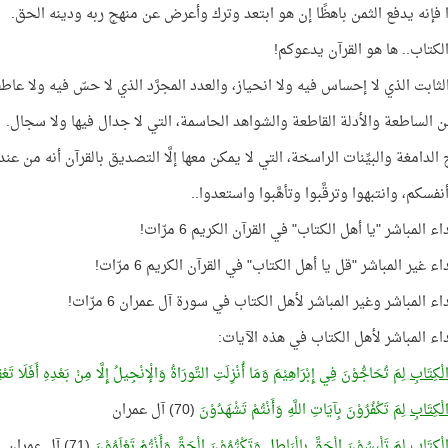
ًا فإنه يدفع الثمن باهظًا إن هو ابتعد وترك وأعرض عن منهج ربه ودينه الحق.
الكتاب.. ها هو القرآن يدعوكم!
الثابت الذي لا إحساس فيه ولا انحياز، والعدد المجرَّد الذي لا حسّ فيه ولا عاطف
ين الساطعة والأدلة القاطعة والشواهد الحاسمة، التي لا جدال فيها ولا سجال.
لدامغة والبيِّنات الراسخة، التي لا يمكن معها إلَّا التصديق بالقرآن أنه من عند ال
نفسكم، وانتبهوا وترقَّبوا وتأهَّبوا واستعدوا..
ء المباشر "يا أهل الكتاب" في القرآن الكريم 6 مرّات!
اء غير المباشر "قل يا أهل الكتاب" في القرآن الكريم 6 مرّات!
اء المباشر وغير المباشر لأهل الكتاب في سورة آل عمران 6 مرّات!
داء المباشر لأهل الكتاب في هذه الآيات:
الْكِتَابِ
لِمَ تُحَاجُّوْنَ فِي إِبْرَاهِيْمَ وَمَا أُنْزِلَتِ التَّورَاةُ وَالْإنْجِيلُ إِلَّا مِنْ بَعْدِهِ أَفَلَا تَعْق
الْكِتَابِ
لِمَ تَكْفُرُوْنَ بِآيَاتِ اللَّهِ وَأَنْتُمْ تَشْهَدُوْنَ
(70) آل عمران
الْكِتَابِ
لِمَ تَلْبِسُوْنَ الْحَقَّ بِالْبَاطِلِ وَتَكْتُمُوْنَ الْحَقَّ وَأَنْتُمْ تَعْلَمُوْنَ
(71) آل عمران