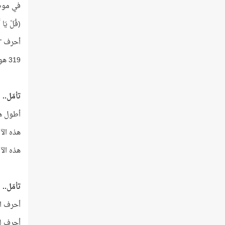
في موضع
(قُلْ يَا أَ
أحرف "كل
319 هو الفرق ما بين مجموع تراتيب سور القرآن، ومجموع آياتها!
تأمّل..
أطول هذه ال
هذه الآية عدد كل
هذه الآية نفسها
تأمّل..
أحرف اسم
أحرف لفظ