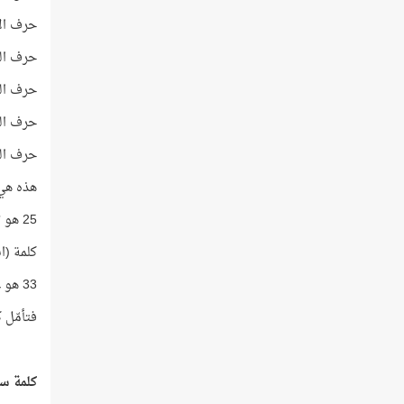
حرف الألف
حرف النون
حرف التاء
حرف الهاء
حرف الواو
هذه هي آخر ك
25 هو تكرار اسم "عيسى" في القرآن!
كلمة (انْتَهُ
33 هو عدد الأعوام التي عاشها عيسى عليه السلام في الأرض!
فتأمّل 
كلمة س