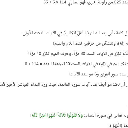
 يساوي 114 × 5 + 55
ّل كلمة تأتي بعد النداء (يَا أَهْلَ الْكِتَابِ) في الآيات الثلاث الأولى.
ة (لِمَ)، وتتشكّل من حرفين فقط اللّام والميم!
ر في الآيات الست 80 مرّة، وحرف الميم تكرّر 40 مرّة!
 حرفي (لِمَ) في الآيات الست 120، وهذا العدد = 114 + 6
رد النداء المباشر الأخير لأهل الكتاب!
وله تعالى في سورة النساء:
وَلَا تَقُوْلُوْا ثَلاَثَةٌ انْتَهُوْا خَيْرًا لَكُمْ
!
 (انْتَهُوْا):