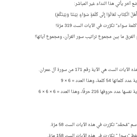
 آخر يأتي هذا النداء غير المباشر:
هْلَ الْكِتَابِ تَعَالَوْا إِلَى كَلَمَةٍ سَوَاءٍ بَيْنَنَا وَبَيْنَكُمْ)
مة سواء" تكرّرت في الآيات الست 319 مرّة!
آيات الست هي الآية رقم 171 من سورة آل عمران.
ماتها 54 كلمة، وهذا العدد = 6 × 9
 عدد حروفها 216 حرفًا، وهذا العدد = 6 × 6 × 6
 "مُحمَّد" تكرّرت في هذه الآيات الست 58 مرّة.
 "رسول" تكرّرت في هذه الآيات الست 158 مرّة.