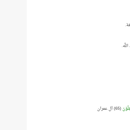
ة.
لَّه.
ِلُوْنَ
(65) آل عمران