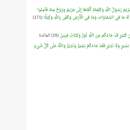
ْيَمَ رَسُوْلُ اللَّهِ وَكَلِمَتُهُ أَلْقَاهَا إِلَى مَرْيَمَ وَرُوْحٌ مِنْهُ فَآمِنُوا
ُ وَلَدٌ لَهُ مَا فِي السَّمَاوَات وَمَا فِي الْأَرْضِ وَكَفَى بِاللَّهِ وَكِيْلًا
(171)
َنْ كَثِيْرٍ قَدْ جَاءَكُم مِنَ اللَّهِ نُوْرٌ وَكِتَابٌ مُبِيْنٌ
(15) المائدة
َشِيْرٍ وَلَا نَذِيْرٍ فَقَدْ جَاءَكُمْ بَشِيْرٌ وَنَذِيْرٌ وَاللَّهُ عَلَى كُلِّ شَيْءٍ