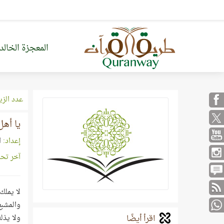
المعجزة الخالد
عدد الزي
يا أهل
إعداد:
ا
آخر تح
لا يملك
والمشبع
اقرأ أيضًا
ولا يذله