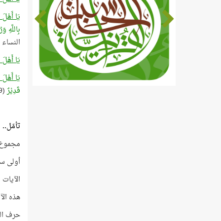
يَا أَهْلَ 
بِاللَّهِ وَ
النساء
يَا أَهْلَ 
يَا أَهْلَ 
قَدِيْرٌ
(19) المائدة
تأمّل..
مجموع كلم
أولى سور 
الآيات الخمس
هذه الآ
حرف الياء تكرّ