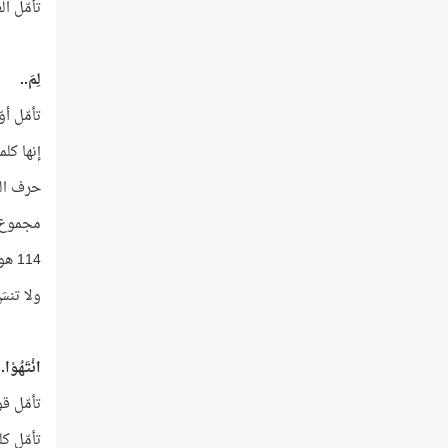
تأمّل العدد 625 من زاوية أخرى، فهو
لِمَ..
تأمّل أو
إنها كلم
حرف اللّام تكرّ
مجموع تكرار
114 هو عدد سور القرآن و6 هو عدد الآيات!
ولا تنسَ أن 120 هو أيضًا عدد آيات سورة المائدة، حيث و
انْتَهُوْا..
تأمّل ق
تأمّل كلمة