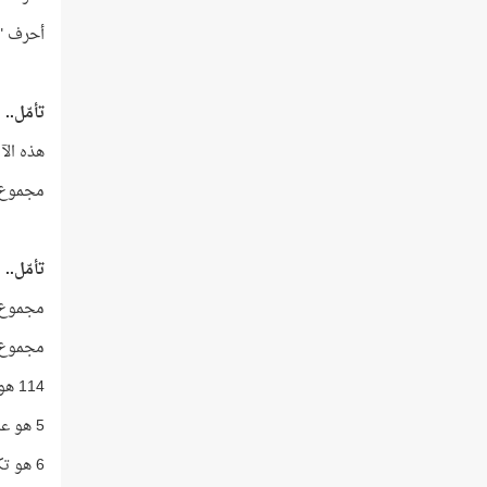
أحرف "مُحمّ
تأمّل..
هذه الآ
مجموع ترتي
تأمّل..
مجموع حروف ه
مجموع حروف ه
114 هو عدد سور القرآن!
5 هو عدد أركان الإسلام!
6 هو تكرار النداء المباشر "يا أهل الكتاب" في القرآن!