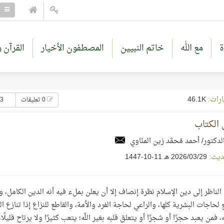
ة
مع الله
خاتم النبيين
المصطفون الأخيار
القرآن و
ارات:
46.1K
0 تعليقات
23 إع
 الكتاب
لدكتور/ أحمد مُحمَّد زين المنّاوي
ديث:
29‏/03‏/2026 هـ 11-10-1447
 الناظر إلى دين الإسلام نظرة إنصاف إلا أن يعلن بملء فيه أنه الدين الكامل، و
 لحاجات البشرية كلها، والراعي لحاجة الفرد والأمة، والقاطع للنزاع إذا تنازع ا
، فمن يعبد حجرًا أو شجرًا أو يتعلق قلبه بغير اللَّه؛ يتعب كثيرًا ولا يرتاح قليلً