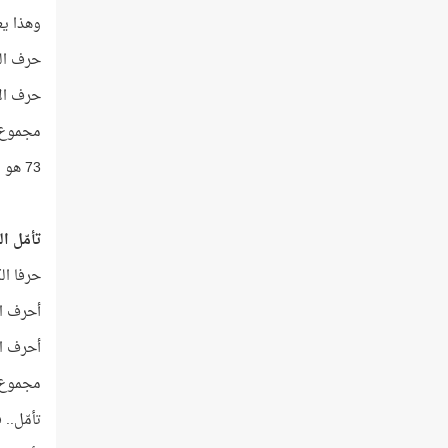
وهذا يعن
حرف الي
حرف الألف تكرّ
مجموع العددين =
73 هو مجموع الترتيب الهجائي لأحرف اسم اللّه!
تأمّل النا
حرفا الكل
أحرف الكل
أحرف الكل
مجموع هذه الأعد
تأمّل.. فهل ترى