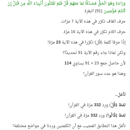
وَرَاءَهُ وَهُوَ الْحَقُّ مُصَدِّقًا لِمَا مَعَهُمْ قُلْ فَلِمَ تَقْتُلُونَ أَنْبِيَاءَ اللَّهِ مِنْ قَبْلُ إِنْ
كُنْتُمْ مُؤْمِنِينَ
(91) البقرة
حرف القاف تكرّر في هذه الآية 7 مرّات.
حرف اللام تكرّر في هذه الآية 16 مرّة.
إذًا حرفا كلمة (قُل) تكرّرا في هذه الآية
23
مرّة!
ولكن لماذا جاء رقم الآية 91 تحديدًا؟
لأن حاصل جمع 23 + 91 يساوي
114
وهذا هو عدد سور القرآن!
تأمّل..
لفظ (قُلْ
) ورد
332
مرّة في القرآن!
لفظ (قَالُوا
) ورد
332
مرّة في القرآن!
تأمّل هذا التطابق العجيب مع أن الكلمتين وردتا في مواضع مختلفة!