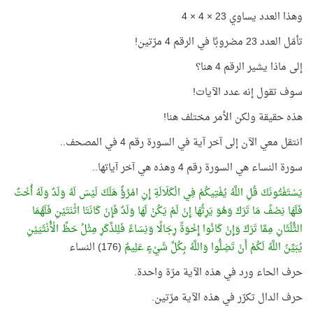
وهذا العدد يساوي 23 × 4 × 4
تأمّل العدد 23 مضروبًا في الرقم 4 مرّتين!
إلى ماذا يشير الرقم 4 هنا؟
سوف تقول إنه عدد الآيات!
هذه حقيقة ولكن الأمر مختلف هنا!
انتقل معي الآن إلى آخر آية في السورة رقم 4 في المصحف..
سورة النساء هي السورة رقم 4 وهذه هي آخر آياتها..
يَسْتَفْتُونَكَ قُلِ اللَّهُ يُفْتِيكُمْ فِي الْكَلَالَةِ إِنِ امْرُؤٌ هَلَكَ لَيْسَ لَهُ وَلَدٌ وَلَهُ أُخْتٌ
فَلَهَا نِصْفُ مَا تَرَكَ وَهُوَ يَرِثُهَا إِنْ لَمْ يَكُنْ لَهَا وَلَدٌ فَإِنْ كَانَتَا اثْنَتَيْنِ فَلَهُمَا
الثُّلُثَانِ مِمَّا تَرَكَ وَإِنْ كَانُوا إِخْوَةً رِجَالًا وَنِسَاءً فَلِلذَّكَرِ مِثْلُ حَظِّ الْأُنْثَيَيْنِ
يُبَيِّنُ اللَّهُ لَكُمْ أَنْ تَضِلُّوا وَاللَّهُ بِكُلِّ شَيْءٍ عَلِيمٌ
(176) النساء
حرف الحاء ورد في هذه الآية مرّة واحدة.
حرف الدال تكرّر في هذه الآية مرّتين.