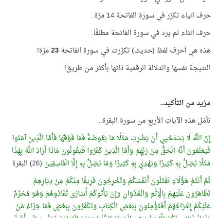
حرف الياء تكرّر في سورة الفاتحة 14 مرّة.
حرف الثاء لم يرد في سورة الفاتحة مطلقًا.
هذه هي أحرف لفظ (حديث) تكرّرت في سورة الفاتحة
23
مرّة!
النتيجة نفسها والدلالة الرقمية ذاتها بأكثر من طريق!
مزيد من التأكيد..
تأمّل هذه الآيات الأربع من سورة البقرة..
إِنَّ اللَّهَ لَا يَسْتَحْيِي أَنْ يَضْرِبَ مَثَلًا مَا بَعُوضَةً فَمَا فَوْقَهَا فَأَمَّا الَّذِينَ آمَنُوا
فَيَعْلَمُونَ أَنَّهُ الْحَقُّ مِنْ رَبِّهِمْ وَأَمَّا الَّذِينَ كَفَرُوا فَيَقُولُونَ مَاذَا أَرَادَ اللَّهُ بِهَذَا
مَثَلًا يُضِلُّ بِهِ كَثِيرًا وَيَهْدِي بِهِ كَثِيرًا وَمَا يُضِلُّ بِهِ إِلَّا الْفَاسِقِينَ
(26) البقرة
ثُمَّ أَنْتُمْ هَؤُلَاءِ تَقْتُلُونَ أَنْفُسَكُمْ وَتُخْرِجُونَ فَرِيقًا مِنْكُمْ مِنْ دِيَارِهِمْ
تَظَاهَرُونَ عَلَيْهِمْ بِالْإِثْمِ وَالْعُدْوَانِ وَإِنْ يَأْتُوكُمْ أُسَارَى تُفَادُوهُمْ وَهُوَ مُحَرَّمٌ
عَلَيْكُمْ إِخْرَاجُهُمْ أَفَتُؤْمِنُونَ بِبَعْضِ الْكِتَابِ وَتَكْفُرُونَ بِبَعْضٍ فَمَا جَزَاءُ مَنْ