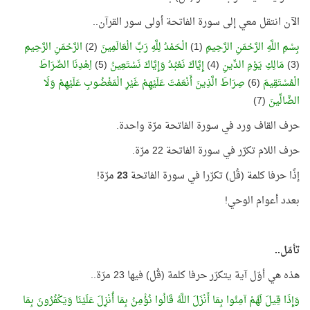
الآن انتقل معي إلى سورة الفاتحة أولى سور القرآن..
بِسْمِ اللَّهِ الرَّحْمَنِ الرَّحِيمِ
(1)
الْحَمْدُ لِلَّهِ رَبِّ الْعَالَمِينَ
(2)
الرَّحْمَنِ الرَّحِيمِ
(3)
مَالِكِ يَوْمِ الدِّينِ
(4)
إِيَّاكَ نَعْبُدُ وَإِيَّاكَ نَسْتَعِينُ
(5)
اِهْدِنَا الصِّرَاطَ
الْمُسْتَقِيمَ
(6)
صِرَاطَ الَّذِينَ أَنْعَمْتَ عَلَيْهِمْ غَيْرِ الْمَغْضُوبِ عَلَيْهِمْ وَلَا
الضَّالِّينَ
(7)
حرف القاف ورد في سورة الفاتحة مرّة واحدة.
حرف اللام تكرّر في سورة الفاتحة 22 مرّة.
إذًا حرفا كلمة (قُل) تكرّرا في سورة الفاتحة
23
مرّة!
بعدد أعوام الوحي!
تأمّل..
هذه هي أوّل آية يتكرّر حرفا كلمة (قُل) فيها 23 مرّة..
وَإِذَا قِيلَ لَهُمْ آمِنُوا بِمَا أَنْزَلَ اللَّهُ قَالُوا نُؤْمِنُ بِمَا أُنْزِلَ عَلَيْنَا وَيَكْفُرُونَ بِمَا