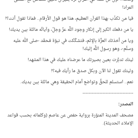
المراد!
فيا من تكذّب بهذا القرآن العظيم، هذا هو قول الأرقام.. فماذا تقول أنت؟!
يا من دفعك الكبر إلى إنكار وجود اللَّه عزّ وجلّ، وآياتُه ماثلة بين يديك!
ويا من أخذتك العزَّة بالإثم، فتشكّكت في نبوّة مُحمَّد -صلى الله عليه
وسلّم-، وهو رسول اللَّه إليك!
ليتك تدبَّرت بعين بصيرتك ما عرضناه عليك في هذا المشهد!
وليتك تقول لنا الآن وبكل صدق ما رأيك فيه؟!
نعم.. استسلم للحقِّ وتواضع أمام الحقيقة وهي ماثلة بين يديك.
---------------------------------
المصدر:
مصحف المدينة المنوّرة برواية حفص عن عاصم (وكلماته بحسب قواعد
الإملاء الحديثة).