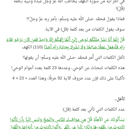
في آخر آية من سورة الكهف يخاطب اللَّه عزّ وجلّ عبده ونبيه بكلمة
(قُلْ)!
فماذا يقول مُحمَّد -صلى الله عليه وسلّم- بأمر ربه عزّ وجلّ؟!
سوف يقول الكلمات من بعد كلمة (قل) في الآية:
قُلْ
إِنَّمَا أَنَا بَشَرٌ مِثْلُكُمْ يُوحَى إِلَيَّ أَنَّمَا إِلَهُكُمْ إِلَهٌ وَاحِدٌ فَمَنْ كَانَ يَرْجُو لِقَاءَ
رَبِّهِ فَلْيَعْمَلْ عَمَلًا صَالِحًا وَلَا يُشْرِكْ بِعِبَادَةِ رَبِّهِ أَحَدًا
(110) الكهف
تأمّل الكلمات التي أُمر مُحمَّد -صلى الله عليه وسلّم- أن يقولها!
هذه الكلمات تتحدّث عن الوحي، وعددها 23 كلمة بعدد أعوام الوحي!
تأكيدًا على ذلك فإن عدد حروف الآية 92 حرفًا، وهذا العدد = 23 × 4
تأمّل..
عدد الكلمات التي تأتي بعد كلمة (قل):
يَسْأَلُونَكَ عَنِ الْأهِلَّةِ قُلْ
هِيَ مَوَاقِيتُ لِلنَّاسِ وَالْحَجِّ وَلَيْسَ الْبِرُّ بِأَنْ تَأْتُوا
الْبُيُوتَ مِنْ ظُهُورِهَا وَلَكِنَّ الْبِرَّ مَنِ اتَّقَى وَأْتُوا الْبُيُوتَ مِنْ أَبْوَابِهَا وَاتَّقُوا