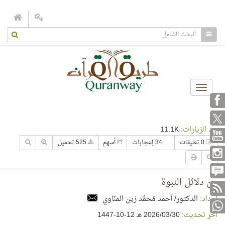
Toggle
navigation
عدد الزيارات:
11.1K
0 تعليقات
34 إعجابات
أسهم
525 تحميل
من دلائل النبوة
إعداد:
الدكتور/ أحمد مُحمَّد زين المنّاوي
آخر تحديث:
30‏/03‏/2026 هـ 12-10-1447