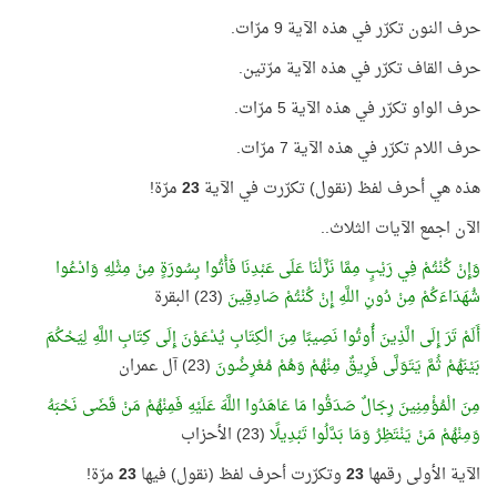
حرف النون تكرّر في هذه الآية 9 مرّات.
حرف القاف تكرّر في هذه الآية مرّتين.
حرف الواو تكرّر في هذه الآية 5 مرّات.
حرف اللام تكرّر في هذه الآية 7 مرّات.
هذه هي أحرف لفظ (نقول) تكرّرت في الآية
23
مرّة!
الآن اجمع الآيات الثلاث..
وَإِنْ كُنْتُمْ فِي رَيْبٍ مِمَّا نَزَّلْنَا عَلَى عَبْدِنَا فَأْتُوا بِسُورَةٍ مِنْ مِثْلِهِ وَادْعُوا
شُهَدَاءَكُمْ مِنْ دُونِ اللَّهِ إِنْ كُنْتُمْ صَادِقِينَ
(23) البقرة
أَلَمْ تَرَ إِلَى الَّذِينَ أُوتُوا نَصِيبًا مِنَ الْكِتَابِ يُدْعَوْنَ إِلَى كِتَابِ اللَّهِ لِيَحْكُمَ
بَيْنَهُمْ ثُمَّ يَتَوَلَّى فَرِيقٌ مِنْهُمْ وَهُمْ مُعْرِضُونَ
(23) آل عمران
مِنَ الْمُؤْمِنِينَ رِجَالٌ صَدَقُوا مَا عَاهَدُوا اللَّهَ عَلَيْهِ فَمِنْهُمْ مَنْ قَضَى نَحْبَهُ
وَمِنْهُمْ مَنْ يَنْتَظِرُ وَمَا بَدَّلُوا تَبْدِيلًا
(23) الأحزاب
الآية الأولى رقمها
23
وتكرّرت أحرف لفظ (نقول) فيها
23
مرّة!