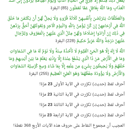
يَفْعَلُ ذَلِكَ مِنْكُمْ إِلَّا خِزْيٌ فِي الْحَيَاةِ الدُّنْيَا وَيَوْمَ الْقِيَامَةِ يُرَدُّونَ إِلَى أَشَدِّ
الْعَذَابِ وَمَا اللَّهُ بِغَافِلٍ عَمَّا تَعْمَلُونَ
(85) البقرة
وَالْمُطَلَّقَاتُ يَتَرَبَّصْنَ بِأَنْفُسِهِنَّ ثَلَاثَةَ قُرُوءٍ وَلَا يَحِلُّ لَهُنَّ أَنْ يَكْتُمْنَ مَا خَلَقَ
اللَّهُ فِي أَرْحَامِهِنَّ إِنْ كُنَّ يُؤْمِنَّ بِاللَّهِ وَالْيَوْمِ الْآخِرِ وَبُعُولَتُهُنَّ أَحَقُّ بِرَدِّهِنَّ
فِي ذَلِكَ إِنْ أَرَادُوا إِصْلَاحًا وَلَهُنَّ مِثْلُ الَّذِي عَلَيْهِنَّ بِالْمَعْرُوفِ وَلِلرِّجَالِ
عَلَيْهِنَّ دَرَجَةٌ وَاللَّهُ عَزِيزٌ حَكِيمٌ
(228) البقرة
اللَّهُ لَا إِلَهَ إِلَّا هُوَ الْحَيُّ الْقَيُّومُ لَا تَأْخُذُهُ سِنَةٌ وَلَا نَوْمٌ لَهُ مَا فِي السَّمَاوَاتِ
وَمَا فِي الْأَرْضِ مَنْ ذَا الَّذِي يَشْفَعُ عِنْدَهُ إِلَّا بِإِذْنِهِ يَعْلَمُ مَا بَيْنَ أَيْدِيهِمْ وَمَا
خَلْفَهُمْ وَلَا يُحِيطُونَ بِشَيْءٍ مِنْ عِلْمِهِ إِلَّا بِمَا شَاءَ وَسِعَ كُرْسِيُّهُ السَّمَاوَاتِ
وَالْأَرْضَ وَلَا يَؤُودُهُ حِفْظُهُمَا وَهُوَ الْعَلِيُّ الْعَظِيمُ
(255) البقرة
أحرف لفظ (حديث) تكرّرت في الآية الأولى
23
مرّة!
أحرف لفظ (حديث) تكرّرت في الآية الثانية
23
مرّة!
أحرف لفظ (حديث) تكرّرت في الآية الثالثة
23
مرّة!
أحرف لفظ (حديث) تكرّرت في الآية الرابعة
23
مرّة!
العجيب أن مجموع النقاط على حروف هذه الآيات الأربع 368 نقطة!