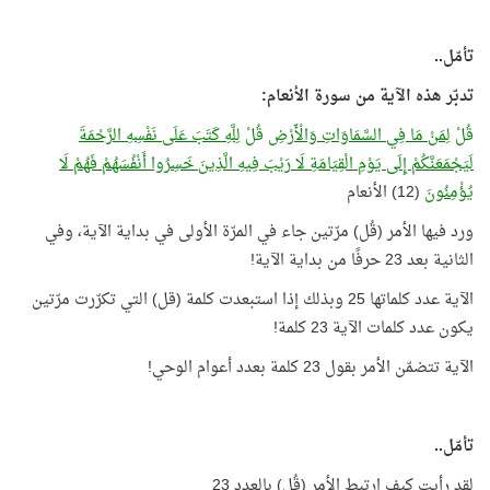
تأمّل..
تدبّر هذه الآية من سورة الأنعام:
قُلْ
لِمَنْ مَا فِي السَّمَاوَاتِ وَالْأَرْضِ
قُلْ
لِلَّهِ كَتَبَ عَلَى نَفْسِهِ الرَّحْمَةَ
لَيَجْمَعَنَّكُمْ إِلَى يَوْمِ الْقِيَامَةِ لَا رَيْبَ فِيهِ الَّذِينَ خَسِرُوا أَنْفُسَهُمْ فَهُمْ لَا
يُؤْمِنُونَ
(12) الأنعام
ورد فيها الأمر (قُل) مرّتين جاء في المرّة الأولى في بداية الآية، وفي
الثانية بعد 23 حرفًا من بداية الآية!
الآية عدد كلماتها 25 وبذلك إذا استبعدت كلمة (قل) التي تكرّرت مرّتين
يكون عدد كلمات الآية 23 كلمة!
الآية تتضمّن الأمر بقول 23 كلمة بعدد أعوام الوحي!
تأمّل..
لقد رأيت كيف ارتبط الأمر (قُل) بالعدد 23