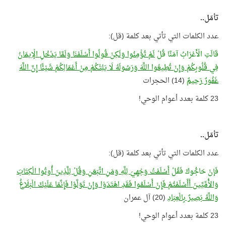
تأمّل..
عدد الكلمات التي تأتي بعد كلمة (قل):
قَالَتِ الْأَعْرَابُ آمَنَّا قُلْ
لَمْ تُؤْمِنُوا وَلَكِنْ قُولُوا أَسْلَمْنَا وَلَمَّا يَدْخُلِ الْإِيمَانُ
فِي قُلُوبِكُمْ وَإِنْ تُطِيعُوا اللَّهَ وَرَسُولَهُ لَا يَلِتْكُمْ مِنْ أَعْمَالِكُمْ شَيْئًا إِنَّ اللَّهَ
غَفُورٌ رَحِيمٌ
(14) الحجرات
23 كلمة بعدد أعوام الوحي!
تأمّل..
عدد الكلمات التي تأتي بعد كلمة (قل):
فَإنْ حَاجُّوكَ فَقُلْ
أَسْلَمْتُ وَجْهِيَ لِلَّهِ وَمَنِ اتَّبَعَنِ وَقُلْ لِلَّذِينَ أُوتُوا الْكِتَابَ
وَالأُمِّيِّينَ أَأَسْلَمْتُمْ فَإِنْ أَسْلَمُوا فَقَدِ اهْتَدَوْا وَإِنْ تَوَلَّوْا فَإِنَّمَا عَلَيْكَ الْبَلَاغُ
وَاللَّهُ بَصِيرٌ بِالْعِبَادِ
(20) آل عمران
23 كلمة بعدد أعوام الوحي!