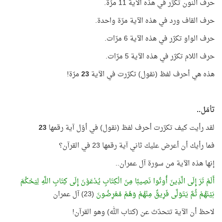
حرف النون تكرّر في هذه الآية 11 مرّة.
حرف القاف ورد في هذه الآية مرّة واحدة.
حرف الواو تكرّر في هذه الآية 6 مرّات.
حرف اللام تكرّر في هذه الآية 5 مرّات.
هذه هي أحرف لفظ (نقول) تكرّرت في الآية
23
مرّة!
تأمّل..
لقد رأيت كيف تكرّرت أحرف لفظ (نقول) في أوّل آية رقمها
23
فما رأيك أن أعرض عليك ثاني آية رقمها 23 في القرآن؟
إنها هذه الآية من سورة آل عمران..
أَلَمْ تَرَ إِلَى الَّذِينَ أُوتُوا نَصِيبًا مِنَ الْكِتَابِ يُدْعَوْنَ إِلَى كِتَابِ اللَّهِ لِيَحْكُمَ
بَيْنَهُمْ ثُمَّ يَتَوَلَّى فَرِيقٌ مِنْهُمْ وَهُمْ مُعْرِضُونَ
(23) آل عمران
لاحظ أن الآية تتحدّث عن (كتاب الله) وهو القرآن!