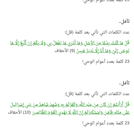
23 كلمة بعدد أعوام الوحي!
تأمّل..
عدد الكلمات التي تأتي بعد كلمة (قل):
قُلْ
مَا كُنْتُ بِدْعًا مِنَ الرُّسُلِ وَمَا أَدْرِي مَا يُفْعَلُ بِي وَلَا بِكُمْ إِنْ أَتَّبِعُ إِلَّا مَا
يُوحَى إِلَيَّ وَمَا أَنَا إِلَّا نَذِيرٌ مُبِينٌ
(9) الأحقاف
23 كلمة بعدد أعوام الوحي!
تأمّل..
عدد الكلمات التي تأتي بعد كلمة (قل):
قُلْ
أَرَأَيْتُمْ إِنْ كَانَ مِنْ عِنْدِ اللَّهِ وَكَفَرْتُمْ بِهِ وَشَهِدَ شَاهِدٌ مِنْ بَنِي إِسْرَائِيلَ
عَلَى مِثْلِهِ فَآمَنَ وَاسْتَكْبَرْتُمْ إِنَّ اللَّهَ لَا يَهْدِي الْقَوْمَ الظَّالِمِينَ
(10) الأحقاف
23 كلمة بعدد أعوام الوحي!