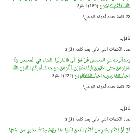
اللَّهَ لَعَلَّكُمْ تُفْلِحُونَ
(189) البقرة
23 كلمة بعدد أعوام الوحي!
تأمّل..
عدد الكلمات التي تأتي بعد كلمة (قل):
وَيَسْأَلُونَكَ عَنِ الْمَحِيضِ قُلْ
هُوَ أَذًى فَاعْتَزِلُوا النِّسَاءَ فِي الْمَحِيضِ وَلَا
تَقْرَبُوهُنَّ حَتَّى يَطْهُرْنَ فَإِذَا تَطَهَّرْنَ فَأْتُوهُنَّ مِنْ حَيْثُ أَمَرَكُمُ اللَّهُ إِنَّ اللَّهَ
يُحِبُّ التَّوَّابِينَ وَيُحِبُّ الْمُتَطَهِّرِينَ
(222) البقرة
23 كلمة بعدد أعوام الوحي!
تأمّل..
عدد الكلمات التي تأتي بعد كلمة (قل):
قُلْ
أَؤُنَبِّئُكُمْ بِخَيْرٍ مِنْ ذَلِكُمْ لِلَّذِينَ اتَّقَوْا عِنْدَ رَبِّهِمْ جَنَّاتٌ تَجْرِي مِنْ تَحْتِهَا