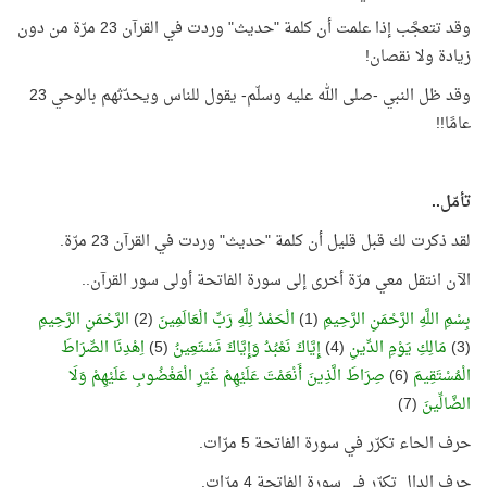
وقد تتعجَّب إذا علمت أن كلمة "حديث" وردت في القرآن 23 مرّة من دون
زيادة ولا نقصان!
وقد ظل النبي -صلى الله عليه وسلّم- يقول للناس ويحدّثهم بالوحي 23
عامًا!!
تأمّل..
لقد ذكرت لك قبل قليل أن كلمة "حديث" وردت في القرآن 23 مرّة.
الآن انتقل معي مرّة أخرى إلى سورة الفاتحة أولى سور القرآن..
بِسْمِ اللَّهِ الرَّحْمَنِ الرَّحِيمِ
(1)
الْحَمْدُ لِلَّهِ رَبِّ الْعَالَمِينَ
(2)
الرَّحْمَنِ الرَّحِيمِ
(3)
مَالِكِ يَوْمِ الدِّينِ
(4)
إِيَّاكَ نَعْبُدُ وَإِيَّاكَ نَسْتَعِينُ
(5)
اِهْدِنَا الصِّرَاطَ
الْمُسْتَقِيمَ
(6)
صِرَاطَ الَّذِينَ أَنْعَمْتَ عَلَيْهِمْ غَيْرِ الْمَغْضُوبِ عَلَيْهِمْ وَلَا
الضَّالِّينَ
(7)
حرف الحاء تكرّر في سورة الفاتحة 5 مرّات.
حرف الدال تكرّر في سورة الفاتحة 4 مرّات.