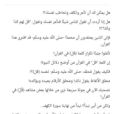
هل يمكن لك أن تأمر وتكلف وتخاطب نفسك؟!
هل إذا أردت أن تقول للناس شيئًا فتأمر نفسك وتقول: "قل لهم كذا
وكذا"؟!
فإلى الذين يعتقدون أن محمدًا -صلى الله عليه وسلّم- قد افترى هذا
القرآن..
تأمّلوا جيّدًا تكرار كلمة (قل) في القرآن!
إن كلمة "قل" في القرآن من أوضح دلائل النبوة!
فكيف يقول مُحمَّد -صلى الله عليه وسلّم- لنفسه (قل)؟!
منطق الألفاظ يقول ذلك! ومنطق الأرقام يعيده ويؤكده!
نصحبك الآن في جولة سريعة نرى من خلالها بعض مشاهد (قُلْ) في
القرآن!
ولكن من أين نبدأ؟ نبدأ من نهاية سورة الكهف..