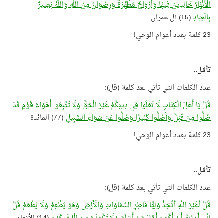
الْأَنْهَارُ خَالِدِينَ فِيهَا وَأَزْوَاجٌ مُطَهَّرَةٌ وَرِضْوَانٌ مِنَ اللَّهِ وَاللَّهُ بَصِيرٌ
بِالْعِبَادِ
(15) آل عمران
23 كلمة بعدد أعوام الوحي!
تأمّل..
عدد الكلمات التي تأتي بعد كلمة (قل):
قُلْ
يَا أَهْلَ الْكِتَابِ لَا تَغْلُوا فِي دِينِكُمْ غَيْرَ الْحَقِّ وَلَا تَتَّبِعُوا أَهْوَاءَ قَوْمٍ قَدْ
ضَلُّوا مِنْ قَبْلُ وَأَضَلُّوا كَثِيرًا وَضَلُّوا عَنْ سَوَاءِ السَّبِيلِ
(77) المائدة
23 كلمة بعدد أعوام الوحي!
تأمّل..
عدد الكلمات التي تأتي بعد كلمة (قل):
قُلْ
أَغَيْرَ اللَّهِ أَتَّخِذُ وَلِيًّا فَاطِرِ السَّمَاوَاتِ وَالْأَرْضِ وَهُوَ يُطْعِمُ وَلَا يُطْعَمُ قُلْ