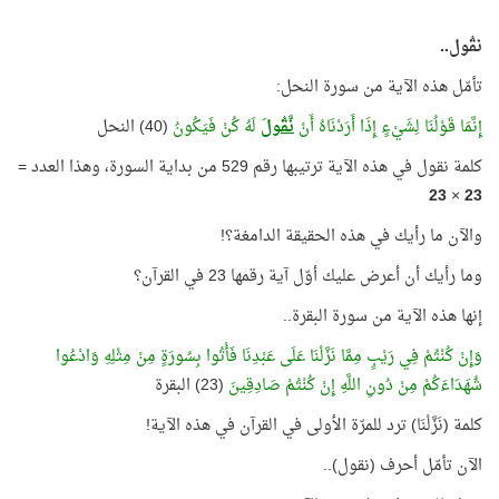
نقُول..
تأمّل هذه الآية من سورة النحل:
إِنَّمَا قَوْلُنَا لِشَيْءٍ إِذَا أَرَدْنَاهُ أَنْ
نَّقُولَ
لَهُ كُنْ فَيَكُونُ
(40) النحل
كلمة نقول في هذه الآية ترتيبها رقم 529 من بداية السورة، وهذا العدد =
23
×
23
والآن ما رأيك في هذه الحقيقة الدامغة؟!
وما رأيك أن أعرض عليك أوّل آية رقمها 23 في القرآن؟
إنها هذه الآية من سورة البقرة..
وَإِنْ كُنْتُمْ فِي رَيْبٍ مِمَّا نَزَّلْنَا عَلَى عَبْدِنَا فَأْتُوا بِسُورَةٍ مِنْ مِثْلِهِ وَادْعُوا
شُهَدَاءَكُمْ مِنْ دُونِ اللَّهِ إِنْ كُنْتُمْ صَادِقِينَ
(23) البقرة
كلمة (نَزَّلْنَا) ترد للمرّة الأولى في القرآن في هذه الآية!
الآن تأمّل أحرف (نقول)..