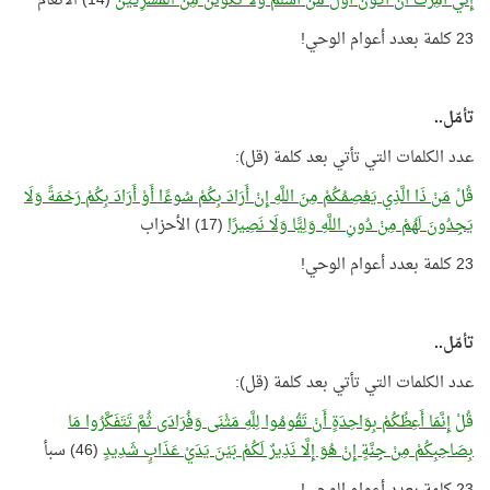
إِنِّي أُمِرْتُ أَنْ أَكُونَ أَوَّلَ مَنْ أَسْلَمَ وَلَا تَكُونَنَّ مِنَ الْمُشْرِكَيْنَ
(14) الأنعام
23 كلمة بعدد أعوام الوحي!
تأمّل..
عدد الكلمات التي تأتي بعد كلمة (قل):
قُلْ
مَنْ ذَا الَّذِي يَعْصِمُكُمْ مِنَ اللَّهِ إِنْ أَرَادَ بِكُمْ سُوءًا أَوْ أَرَادَ بِكُمْ رَحْمَةً وَلَا
يَجِدُونَ لَهُمْ مِنْ دُونِ اللَّهِ وَلِيًّا وَلَا نَصِيرًا
(17) الأحزاب
23 كلمة بعدد أعوام الوحي!
تأمّل..
عدد الكلمات التي تأتي بعد كلمة (قل):
قُلْ
إِنَّمَا أَعِظُكُمْ بِوَاحِدَةٍ أَنْ تَقُومُوا لِلَّهِ مَثْنَى وَفُرَادَى ثُمَّ تَتَفَكَّرُوا مَا
بِصَاحِبِكُمْ مِنْ جِنَّةٍ إِنْ هُوَ إِلَّا نَذِيرٌ لَكُمْ بَيْنَ يَدَيْ عَذَابٍ شَدِيدٍ
(46) سبأ