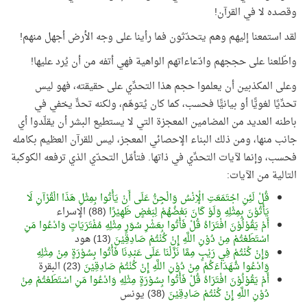
وقصده لا في القرآن!
لقد استمعنا إليهم وهم يتحدّثون فما رأينا على وجه الأرض أجهل منهم!
واطّلعنا على حججهم وادّعاءاتهم الواهية فهي أتفه من أن يُرد عليها!
وعلى المكذبين أن يعلموا حجم هذا التحدِّي على حقيقته، فهو ليس
تحدِّيًا لغويًّا أو بيانيًّا فحسب، كما كان يُتوهّم، ولكنه تحدٍّ يخفي في
باطنه العديد من المضامين المعجزة التي لا يستطيع البشر أن يقلّدوا أي
جانب منها، ومن ذلك البناء الإحصائي المعجز، ليس للقرآن العظيم بكامله
فحسب، وإنما لآيات التحدِّي في ذاتها. فتأمّل التحدّي الذي ترفعه الكوكبة
التالية من الآيات:
قُلْ لَئِنِ اجْتَمَعَتِ الْإِنْسُ وَالْجِنُّ عَلَى أَنْ يَأْتُوا بِمِثْلِ هَذَا الْقُرْآنِ لَا
يَأْتُوْنَ بِمِثْلِهِ وَلَوْ كَانَ بَعْضُهُمْ لِبَعْضٍ ظَهِيْرًا
(88) الإسراء
أَمْ يَقُوْلُوْنَ افْتَرَاهُ قُلْ فَأْتُوا بِعَشْرِ سُوَرٍ مِثْلِهِ مُفْتَرَيَاتٍ وَادْعُوا مَنِ
اسْتَطَعْتُمْ مِنْ دُوْنِ اللَّهِ إِنْ كُنْتُمْ صَادِقِيْنَ
(13) هود
وَإِنْ كُنْتُمْ فِي رَيْبٍ مِمَّا نَزَّلْنَا عَلَى عَبْدِنَا فَأْتُوا بِسُوْرَةٍ مِنْ مِثْلِهِ
وَادْعُوا شُهَدَاءَكُمْ مِنْ دُوْنِ اللَّهِ إِنْ كُنْتُمْ صَادِقِيْنَ
(23) البقرة
أَمْ يَقُوْلُوْنَ افْتَرَاهُ قُلْ فَأْتُوا بِسُوْرَةٍ مِثْلِهِ وَادْعُوا مَنِ اسْتَطَعْتُمْ مِنْ
دُوْنِ اللَّهِ إِنْ كُنْتُمْ صَادِقِيْنَ
(38) يونس