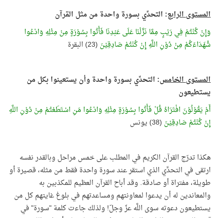
المستوى الرابع
: التحدِّي بسورة واحدة من مثل القرآن
وَإِنْ كُنْتُمْ فِي رَيْبٍ مِمَّا نَزَّلْنَا عَلَى عَبْدِنَا فَأْتُوا بِسُوْرَةٍ مِنْ مِثْلِهِ وَادْعُوا
شُهَدَاءَكُمْ مِنْ دُوْنِ اللَّهِ إِنْ كُنْتُمْ صَادِقِيْنَ
(23) البقرة
المستوى الخامس
: التحدِّي بسورة واحدة وأن يستعينوا بكل من
يستطيعون
أَمْ يَقُوْلُوْنَ افْتَرَاهُ قُلْ فَأْتُوا بِسُوْرَةٍ مِثْلِهِ وَادْعُوا مَنِ اسْتَطَعْتُمْ مِنْ دُوْنِ اللَّهِ
إِنْ كُنْتُمْ صَادِقِيْنَ
(38) يونس
هكذا تدرّج القرآن الكريم في المطلب على خمس مراحل وبالقدر نفسه
ارتقى في التحدِّي الذي استقر عند سورة واحدة فقط من مثله، قصيرة أو
طويلة، مفتراة أو صادقة. وقد أباح القرآن العظيم للمكذبين به
والمعاندين له أن يدعوا لمعاونتهم ومساعدتهم في بلوغ غايتهم كل من
يستطيعون دعوته سوى اللَّه عزّ وجلّ! ولذلك جاءت كلمة "سورة" في