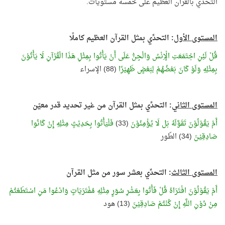
التحدِّي بالقرآن العظيم على خمسة مستويات.
المستوى الأول
: التحدِّي بمثل القرآن العظيم كاملًا
قُلْ لَئِنِ اجْتَمَعَتِ الْإِنْسُ وَالْجِنُّ عَلَى أَنْ يَأْتُوا بِمِثْلِ هَذَا الْقُرْآنِ لَا يَأْتُوْنَ
بِمِثْلِهِ وَلَوْ كَانَ بَعْضُهُمْ لِبَعْضٍ ظَهِيْرًا
(88) الإسراء
المستوى الثاني
: التحدِّي بمثل القرآن من غير تحديد قدر معيّن
أَمْ يَقُوْلُوْنَ تَقَوَّلَهُ بَل لَا يُؤْمِنُوْنَ
(33)
فَلْيَأْتُوا بِحَدِيْثٍ مِثْلِهِ إِنْ كَانُوا
صَادِقِيْنَ
(34) الطّور
المستوى الثالث
: التحدِّي بعشر سور من مثل القرآن
أَمْ يَقُوْلُوْنَ افْتَرَاهُ قُلْ فَأْتُوا بِعَشْرِ سُوَرٍ مِثْلِهِ مُفْتَرَيَاتٍ وَادْعُوا مَنِ اسْتَطَعْتُمْ
مِنْ دُوْنِ اللَّهِ إِنْ كُنْتُمْ صَادِقِيْنَ
(13) هود