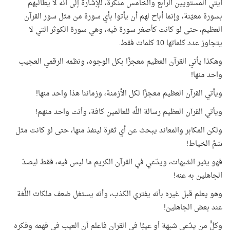
آيتي المستويين الرابع والخامس منكرة، للإِشارة إلى أنه لا يطالبهم
بسورة معيّنة، وإنما أباح لهم أن يأتوا بأي سورة من مثل سور القرآن
العظيم، حتى لو كانت كأصغر سورة فيه، وهي سورة الكوثر التي لا
يتجاوز عدد كلماتها 10 كلمات فقط.
وهكذا يأتي القرآن العظيم معجزًا بكل الوجوه، ونظمه الرقمي العجيب
واحد منها!
ويأتي القرآن العظيم معجزًا لكل الأزمنة، وزماننا هذا واحد منها!
ويأتي القرآن العظيم رسالة اللَّه للعالمين كافة، وأنت واحد منهم!
ولكن المكابر والمعاند يبحث عن أي ثغرة لينفذ منها، حتى لو كانت مثل
سَمَّ الخياط!
فهو يثير الشبهات، ويدّعي في القرآن الكريم ما ليس فيه، فقط ليصدّ
الجاهلين به عنه!
وهو يعلم قبل غيره بأنه يفتري الكذب، وأنه يستغل ضعف ملكات اللُّغة
عند بعض الجاهلين!
وكلُّ من يدّعي شبهة أو عيبًا في القرآن فاعلم أن العيب في فهمه وفكره