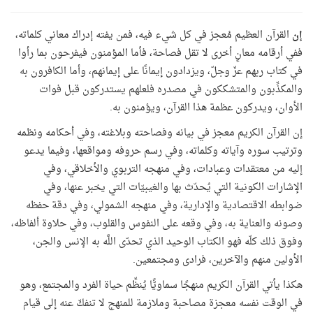
إن
القرآن العظيم مُعجز في كل شيء فيه، فمن يفته إدراك معاني كلماته،
ففي أرقامه معانٍ أخرى لا تقل فصاحة، فأما المؤمنون فيفرحون بما رأوا
في كتاب ربهم عزّ وجلّ، ويزدادون إيمانًا على إيمانهم، وأما الكافرون به
والمكذِّبون والمتشككون في مصدره فلعلهم يستدركون قبل فوات
الأوان، ويدركون عظمة هذا القرآن، ويؤمنون به.
إن القرآن الكريم معجز في بيانه وفصاحته وبلاغته، وفي أحكامه ونظمه
وترتيب سوره وآياته وكلماته، وفي رسم حروفه ومواقعها، وفيما يدعو
إليه من معتقدات وعبادات، وفي منهجه التربوي والأخلاقي، وفي
الإشارات الكونية التي يُحدّث بها والغيبيّات التي يخبر عنها، وفي
ضوابطه الاقتصادية والإدارية، وفي منهجه الشمولي، وفي دقة حفظه
وصونه والعناية به، وفي وقعه على النفوس والقلوب، وفي حلاوة ألفاظه،
وفوق ذلك كلّه فهو الكتاب الوحيد الذي تحدّى اللَّه به الإنس والجن،
الأولين منهم والآخرين، فرادى ومجتمعين
.
هكذا يأتي القرآن الكريم منهجًا سماويًّا يُنظِّم حياة الفرد والمجتمع، وهو
في الوقت نفسه معجزة مصاحبة وملازمة للمنهج لا تنفكّ عنه إلى قيام