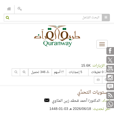
Toggle
navigation
عدد الزيارات:
15.6K
0 تعليقات
5 إعجابات
أسهم
346 تحميل
مستويات التحدِّي
إعداد:
الدكتور/ أحمد مُحمَّد زين المنّاوي
آخر تحديث:
18‏/06‏/2026 هـ 03-01-1448