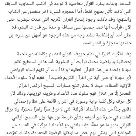
الساعة، وبذلك ينفرد القرآن بخاصية لا توجد في الكتب السماوية السابقة
التي كانت تأتي بمنهج فقط، أما المعجزة فشيء آخر منفصل عن الكتاب
والمنهج! وقد تأمّلت وجوه إعجاز القرآن الكريم التي تبدّت للبشرية حتى
الآن، فرأيت أنها تقف جميعها على مسافة واحدة من قدرات البشر، فلا
يظن أحد أن إمكانية تقليد وجه من هذه الوجوه هو أسهل من غيره، بل
جميعها معجزة وبالقدر نفسه.
وقد تفكّرت كثيرًا في نظم حروف القرآن العظيم وكلماته من ناحية
إحصائية ورياضية بحتة، فرأيت أن البشرية بأسرها لن تستطيع نظم
سورة واحدة من هذا القرآن العظيم! وإذا أردت أن تفهم البناء الرياضي
لأي سورة أو حتى آية في القرآن الكريم فعليك أن تفهم أولًا سلوك الأعداد
الأوّليّة الصمّاء، حيث لا يمكن تتبّع مسارات النسيج الرقمي القرآني
المعجز إلّا من خلال فهم سلوك هذه الأعداد وطريقة توزيعها، وذلك لأن
كل حرف وكل كلمة وآية وسورة في القرآن قائمة على نظام إحصائي
دقيق جدًّا من هذه الأعداد الأوّليّة التي لا تزال سرًّا ولغزًا محيّرًا، ولا يزال
العلماء في حيرة من أمرهم بشأن طريقة توزيعها. وإن النسيج الرقمي
القرآني بقدر ما هو معقَّد فإنه يلتقي مع الأعداد المركّبة في العديد من
المواضع التي يمكن فهم بعض مدلولاتها الرقميّة المتعددة، ولذلك تعرّضنا