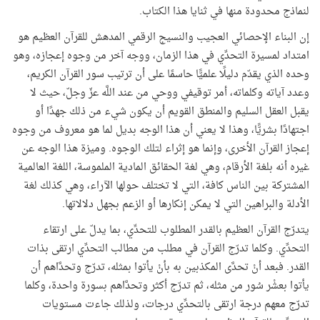
لنماذج محدودة منها في ثنايا هذا الكتاب.
إن البناء الإحصائي العجيب والنسيج الرقمي المدهش للقرآن العظيم هو
امتداد لمسيرة التحدِّي في هذا الزمان، ووجه آخر من وجوه إعجازه، وهو
وحده الذي يقدّم دليلًا علميًّا حاسمًا على أن ترتيب سور القرآن الكريم،
وعدد آياته وكلماته، أمر توقيفي ووحي من عند اللَّه عزّ وجلّ، حيث لا
يقبل العقل السليم والمنطق القويم أن يكون شيء من ذلك جهدًا أو
اجتهادًا بشريًّا، وهذا لا يعني أن هذا الوجه بديل لما هو معروف من وجوه
إعجاز القرآن الأخرى، وإنما هو إثراء لتلك الوجوه. وميزة هذا الوجه عن
غيره أنه بلغة الأرقام، وهي لغة الحقائق المادية الملموسة، اللغة العالمية
المشتركة بين الناس كافة، التي لا تختلف حولها الآراء، وهي كذلك لغة
الأدلة والبراهين التي لا يمكن إنكارها أو الزعم بجهل دلالاتها.
يتدرّج القرآن العظيم بالقدر المطلوب للتحدِّي، بما يدلّ على ارتقاء
التحدِّي. وكلما تدرّج القرآن في مطلب من مطالب التحدِّي ارتقى بذات
القدر. فبعد أنْ تحدَّى المكذبين به بأنْ يأتوا بمثله، تدرّج وتحدَّاهم أن
يأتوا بعشْر سُور من مثله، ثم تدرّج أكثر وتحدَّاهم بسورة واحدة، وكلما
تدرّج معهم درجة ارتقى بالتحدِّي درجات، ولذلك جاءت مستويات