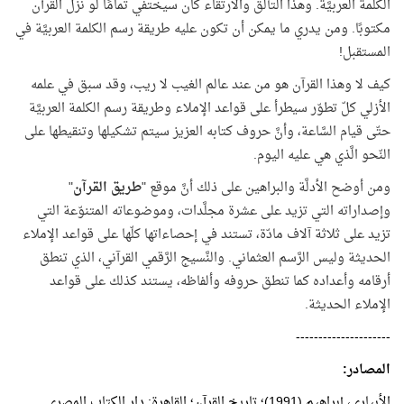
الكلمة العربيَّة. وهذا التألُّق والارتقاء كان سيختفي تمامًا لو نزل القرآن
مكتوبًا. ومن يدري ما يمكن أن تكون عليه طريقة رسم الكلمة العربيَّة في
المستقبل!
كيف لا وهذا القرآن هو من عند عالم الغيب لا ريب، وقد سبق في علمه
الأزلي كلّ تطوّر سيطرأ على قواعد الإملاء وطريقة رسم الكلمة العربيَّة
حتّى قيام السَّاعة، وأنَّ حروف كتابه العزيز سيتم تشكيلها وتنقيطها على
النّحو الَّذي هي عليه اليوم.
ومن أوضح الأدلَّة والبراهين على ذلك أنَّ موقع "
طريق القرآن
"
وإصداراته التي تزيد على عشرة مجلَّدات، وموضوعاته المتنوّعة التي
تزيد على ثلاثة آلاف مادّة، تستند في إحصاءاتها كلّها على قواعد الإملاء
الحديثة وليس الرَّسم العثماني. والنَّسيج الرَّقمي القرآني، الذي تنطق
أرقامه وأعداده كما تنطق حروفه وألفاظه، يستند كذلك على قواعد
الإملاء الحديثة.
---------------------
المصادر:
الأبياري، إبراهيم (1991)؛ تاريخ القرآن؛ القاهرة: دار الكتاب المصري.