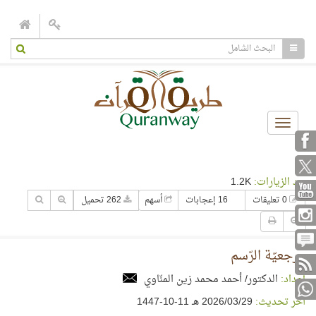
Toggle
navigation
عدد الزيارات:
1.2K
0 تعليقات
16 إعجابات
أسهم
262 تحميل
مرجعيّة الرّسم
إعداد:
الدكتور/ أحمد محمد زين المنّاوي
آخر تحديث:
29‏/03‏/2026 هـ 11-10-1447