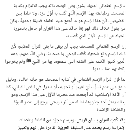
فالرَّسم العثماني اجتهاد بشري وفي الوقت ذاته يجب الالتزام بكتابة
المصحف وطباعته بهذا الرَّسم الَّذي كُتب به أوَّل مرّة، ولا خلط بين
القضيتين، لأنّ هذا الرَّسم هو ما أجمع عليه العلماء قديمًا وحديثًا، وكلّ
من يقول خلاف ذلك فهو إمّا حاقد على هذا القرآن أو جاهل بخطورة
الحياد عن الرّسم الأوّل الذي كُتب به.
إنّ الرسم العُثماني للمصحف يجب أن يبقى ما بقي القرآن العظيم، لأنّ
ذلك الرَّسم وقع باجتهاد كُتّاب الوحي والصحابة- رضي اللَّه عنهم- وهم
الَّذين كتبوا الكلمة على الصّفة التي سمعوها بها من النّبيّ
ﷺ
ولم يخرجوا
بكتابتهم عمّا سمعوا.
لذا فإنّ التزام الرّسم العُثماني في كتابة المصحف هو حجَّة خالدة، ودليل
دامغ على عدم تسرُّب أيّ تغيير أو تحريف أو تبديل في النّص القرآني، كما
أنّ الأمّة الإسلاميّة قد أجمعت منذ عصرها الأوَّل على هذا الرّسم، وهو
بذلك يمثل أحد جذورها، لما له من أثر تاريخي يرجع إلى عصر النبوَّة
والخلافة الرَّاشدة.
وقد كُتِبَ القرآن بلسان قريش، وبرسم مجرَّد من النِّقاط وعلامات
الإعراب؛ رسم يعتمد على السليقة العربيّة القادرة على فهم وتمييز