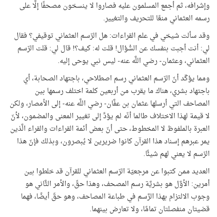
وإشرافه، ثم أجمع المسلمون عليه فصاروا لا ينسخون مصحفًا إلَّا على
رسمه العثماني منعًا للتحريف والتغيير.
وقد سألت شيخي في علم القراءات: هل الرّسم العثماني توقيفي؟ فقال
لي: أنت أجبت بنفسك عن السُّؤال! قلت له: كيف؟! قال لي: قلت الرّسم
العثماني، وعثمان- رضي اللَّه عنه- ليس نبي يوحى إليه.
ومما يؤكّد أنّ الرّسم العثماني رسم اصطلاحي، باجتهاد الصحابة، أي
باجتهاد بشري، هناك ما يقرب من أربعين كلمة اختلف رسمها بين
المصاحف التي أرسلها عثمان بن عفَّان- رضي اللَّه عنه- إلى الأمصار، ولكن
لا قيمة لهذا الاختلاف طالما أنّه لم يؤدِّ إلى تغيير المعنى والمضمون، لأنّ
العبرة بالملفوظ لا المخطوط، حتى أنّ بعض أئمة القراءات والقراء الَّذين
يمر عبرهم إسناد هذا القرآن كانوا ضريرين لا يُبصرون، وبذلك فإنّ هذا
الرّسم لا يعني لهم شيئًا.
العديد ممن كتبوا عن مرجعيّة الرّسم العثماني للقرآن قد خلطوا بين
أمرين: الأوَّل هو بشريَّة رسم المصحف، وهذا حقّ، والأمر الثَّاني هو
وجوب الالتزام بهذا الرَّسم في طباعة المصاحف، وهو حقّ أيضًا، فهما
قضيتان منفصلتان تمامًا، ولا تعارض بينهما.