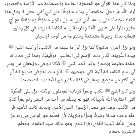
ولمَّا كان هذا القرآن هو المعجزة الخالدة والمتجدّدة عبر الأزمنة والعصور،
أراد اللَّه عزّ وجلّ بحكمته أن ينزّله ملفوظًا على نبيّ أمّيّ، حتى لا يظل هذا
الكتاب جامدًا على رسمه الَّذي نزل به، بل يكون متفوّقًا ومتوافقًا مع أيّ
تطور يطرأ على فنون اللّغة وطريقة رسم الكلمة العربيّة في كلّ زمان،
فيملك بذلك وجوهًا متجدّدة ومتنوّعة من أوجه الإعجاز.
ولو نزل القرآن مكتوبًا كما نزل كلّ ما سبقه من الكتب، أو كتبه النّبيّ ﷺ
بيده الشَّريفة، لكان ذلك الرّسم في الحالتين توقيفيًّا، وهذا في حد ذاته
حكمة عظيمة وإعجاز. وقد اتّخذ النّبيّ ﷺ كُتَّابًا للوحي، ويُخطئ من يظن
أن رسم الكلمة القرآنية كان بتوجيهه ﷺ، لأنّ ذلك يُعارض صريح القرآن
في أكثر من موضع، ويعارض كذلك كثير من الأحاديث الصحيحة.
ولو كان النّبيّ ﷺ يكتب ويقرأ لارتاب المبطلون، ولكنّه ظل على الفِطْرة
التي اختارها الله لأنبيائه، فهو لم يتعلَّم من أحد من البشر ولم يقرأ كتابًا
من الكُتب، وهذا هو معنى الرَّسول النّبيّ الأميّ. وبذلك كانت الأميَّة في
حقّه وحده مدحًا وشرفًا وعزًّا وتكريمًا، لأنّ مُعلِّمه هو الوحي من ربه عزّ
وجلّ: عَلَّمَهُ شَدِيدُ الْقُوَى (5) النّجم. وهو بذلك سيّد العلماء، ومعلّم
البشرية جمعاء.