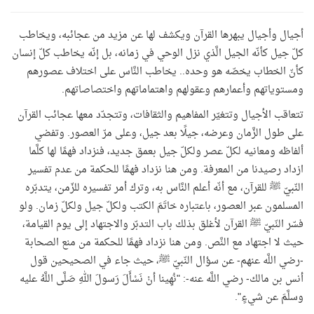
أجيال وأجيال يبهرها القرآن ويكشف لها عن مزيد من عجائبه، ويخاطب
كلّ جيل كأنّه الجيل الَّذي نزل الوحي في زمانه، بل إنّه يخاطب كلّ إنسان
كأنّ الخطاب يخصّه هو وحده..
يخاطب النَّاس على اختلاف عصورهم
ومستوياتهم وأعمارهم و
عقولهم واهتماماتهم واختصاصاتهم.
تتعاقب الأجيال وتتغيّر المفاهيم والثقافات، وتتجدّد معها عجائب القرآن
على طول الزَّمان وعرضه، جيلًا بعد جيل، وعلى مرّ العصور. وتفضي
ألفاظه ومعانيه لكلّ عصر ولكلّ جيل بعمق جديد، فنزداد فهمًا لها كلَّما
ازداد رصيدنا من المعرفة. ومن هنا نزداد فهمًا للحكمة من عدم تفسير
النّبيّ ﷺ للقرآن، مع أنّه أعلم النَّاس به، وترك أمر تفسيره للزّمن، يتدبّره
المسلمون عبر العصور، باعتباره خاتَمَ الكتب ولكلّ جيل ولكلّ زمان. ولو
فسّر النّبيّ ﷺ القرآن لأغلق بذلك باب التدبّر والاجتهاد إلى يوم القيامة،
حيث لا اجتهاد مع النَّص. ومن هنا نزداد فهمًا للحكمة من منع الصحابة
-رضي اللَّه عنهم- عن سؤال النّبيّ ﷺ، حيث جاء في الصحيحين قول
أنس بن مالك- رضي اللَّه عنه-: "نُهِينا أنْ نَسْأَلَ رَسولَ اللهِ صَلَّى اللَّهُ عليه
وسلَّمَ عن شيءٍ".