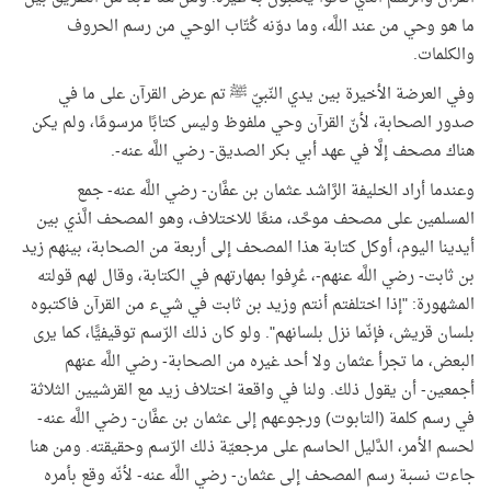
ما هو وحي من عند اللَّه، وما دوّنه كُتّاب الوحي من رسم الحروف
والكلمات.
وفي العرضة الأخيرة بين يدي النّبيّ ﷺ تم عرض القرآن على ما في
صدور الصحابة، لأنّ القرآن وحي ملفوظ وليس كتابًا مرسومًا، ولم يكن
هناك مصحف إلَّا في عهد أبي بكر الصديق- رضي اللَّه عنه-.
وعندما أراد الخليفة الرَّاشد عثمان بن عفَّان- رضي اللَّه عنه- جمع
المسلمين على مصحف موحَّد، منعًا للاختلاف، وهو المصحف الَّذي بين
أيدينا اليوم، أوكل كتابة هذا المصحف إلى أربعة من الصحابة، بينهم زيد
بن ثابت- رضي اللَّه عنهم-، عُرِفوا بمهارتهم في الكتابة، وقال لهم قولته
المشهورة: "إذا اختلفتم أنتم وزيد بن ثابت في شيء من القرآن فاكتبوه
بلسان قريش، فإنّما نزل بلسانهم". ولو كان ذلك الرّسم توقيفيًّا، كما يرى
البعض، ما تجرأ عثمان ولا أحد غيره من الصحابة- رضي اللَّه عنهم
أجمعين- أن يقول ذلك. ولنا في واقعة اختلاف زيد مع القرشيين الثلاثة
في رسم كلمة (التابوت) ورجوعهم إلى عثمان بن عفَّان- رضي اللَّه عنه-
لحسم الأمر، الدَّليل الحاسم على مرجعيّة ذلك الرّسم وحقيقته. ومن هنا
جاءت نسبة رسم المصحف إلى عثمان- رضي اللَّه عنه- لأنّه وقع بأمره