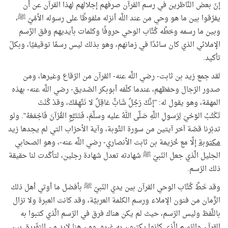
إنّ بعض النَّاظرين في رسم القرآن صرفهم إجلالهم لهذا القرآن عن أن
يفرّقوا بين ما هو وحي من عند اللَّه أنزله ملفوظًا على رسوله الأمّيّ ﷺ،
وبين ما رسمه وخطَّه كُتَّاب الوحي حروفًا وكلمات بأيديهم وفق الرَّسم
الإملائي الذي كان سائدًا في زمانهم، وهو بذلك ليس رسمًا توقيفيًا، وبكلّ
تأكيد.
لقد جمع زيد بن ثابت- رضي اللَّه عنه- القرآن من الرّقاع وغيرها، ومن
صدور الرّجال وحفظهم، عندما كلّفه أبوبكر الصّديق- رضي اللَّه عنه- بهذه
المهمّة، وهو يقول له: "إنَّكَ رَجُلٌ شَابٌّ عَاقِلٌ لا نَتَّهِمُكَ، وقدْ كُنْتَ
تَكْتُبُ الوَحْيَ لِرَسولِ اللَّهِ صَلَّى اللهُ عليه وسلَّمَ، فَتَتَبَّعِ القُرْآنَ فَاجْمَعْهُ". ولو
تدبّرنا قصّة آخر آيتين من سورة التَّوبة، وآية الأحزاب التي لم يجدها زيد
مكتوبة
إلَّا مع خُزيمة بن ثابت الأنصاري- رضي اللَّه عنه-، وهو الصحابي
الجليل الَّذي جعل النّبيّ ﷺ شهادته تعدل شهادة رجلين، لتأكّدت لنا حقيقة
ذلك الرّسم.
وقد خَطَّ كُتَّاب الوحي القرآن بين يدي النّبيّ ﷺ بأفضل ما أوتي أهل ذلك
الزَّمان من فنون الإملاء ورسم الكلمة العربيَّة، وقد كانت العبرة ولا تزال
باللَّفظ وليس الرّسم، حيث لم يكن هناك فرق في الرّسم الَّذي كتبوا به
القرآن والرّسم الَّذي كانوا يكتبون به غيره. ومن هنا لابد من التفّريق بين