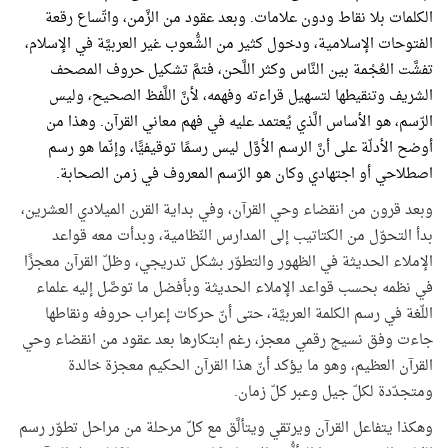
الكلمات بلا نقاط ودون علامات.
وبعد عقود من الزَّمن، واتّساع رقعة
الفتوحات الإسلامية، ودخول كثير من الشُّعوب غير العربيَّة في الإسلام،
تفشَّت العُجْمة بين النَّاس وكثر اللَّحن، فتمَّ تشكيل حروف المصحف
الشريف وتنقيطها لتسهيل قراءته وفهمه، لأنَّ اللَّفظ الصحيح، وليس
الرّسم، هو الأساس الَّذي يُعتمد عليه في فهم معاني القرآن. وهذا من
أوضح الأدلّة على أنَّ الرسم الأوَّل ليس رسمًا توقيفيًّا، وإنّما هو رسم
اصطلاحي أو اجتهادي وكان هو الرّسم المعروف في زمن الصحابة.
وبعد قرون من انقضاء وحي القرآن، وفي بداية القرن الميلادي العشرين،
بدأ التحوّل من الكتاتيب إلى المدارس النّظامية، وبدأت معه قواعد
الإملاء الحديثة في الظهور والتطوّر بشكل تدريجي، وظلّ القرآن معجزًا
في نظمه بحسب قواعد الإملاء الحديثة وبأفضل ما توصَّل إليه علماء
اللّغة في رسم الكلمة العربيَّة، حتى أنّ حركات إعراب حروفه ونقاطها
جاءت وفق نسيج رقمي معجز، رغم ابتكارها بعد عقود من انقضاء وحي
القرآن العظيم، وهو ما يؤكد أنّ هذا القرآن الحكيم معجزة خالدة
ومتجدّدة لكلّ جيل وعبر كلّ زمان.
وهكذا يتفاعل القرآن ويرتقي ويتألَّق مع كلّ مرحلة من مراحل تطوّر رسم