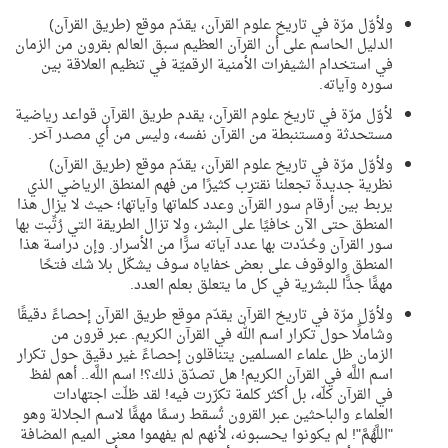
ولأوّل مرّة في تاريخ علوم القرآن، يقدّم موقع (طريق القرآن)
الدليل الحاسم على أن القرآن العظيم سبق العالم بقرون من الزمان
في استخدام الشيفرات الأمنية الرقميّة في تنظيم العلاقة بين
سوره وآياته.
لأوّل مرّة في تاريخ علوم القرآن، يقدم طريق القرآن قواعد رياضية
مستحدثة ومستنبطة من القرآن نفسه، وليس من أي مصدر آخر.
ولأوّل مرّة في تاريخ علوم القرآن، يقدّم موقع (طريق القرآن)
نظرية جديدة تجعلنا نقترب كثيرًا من فهم المنطق الرياضي الذي
يربط بين أرقام سور القرآن وعدد كلماتها وآياتها؛ حيث لا يزال هذا
المنطق حتى الآن خافيًا على البشر، ولا تزال الطريقة التي رُتِّبت بها
سور القرآن وحُدّدت بها عدد آياته سرًّا من الأسرار. وإن دراسة هذا
المنطق والوقوف على بعض خفاياه سوف يشكّل بلا شك فتحًا
مهمًّا جدًّا للبشرية في كل ما يتعلق بعلم العدد.
ولأوّل مرّة في تاريخ القرآن يقدّم موقع طريق القرآن إحصاءً دقيقًا
وشاملًا حول تكرار اسم الله في القرآن الكريم. عبر قرون من
الزمان ظل علماء المسلمين يتناقلون إحصاءً غير دقيق حول تكرار
اسم اللَّه في القرآن الكريم! هل تصدّق ذلك؟! اسم اللَّه.. أهم لفظ
في القرآن كلّه، بل أكثر كلمة تكرّرت فيه! لقد ظلّت اجتهادات
العلماء والباحثين عبر القرون تُسقط رسمًا مهمًّا لاسم الجلالة وهو
"اللَّهُمَّ"! لم يكونوا يحسبونه، لأنهم لم يفهموا معنى الميم المضافة