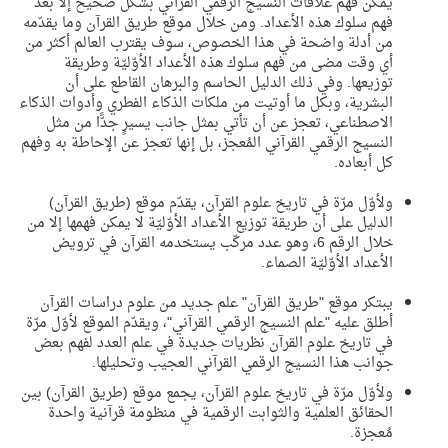
يمكن فهم علاقات النسيج الرقمي القرآني بشكل صحيح إلا بعد
فهم سلوك هذه الأعداد. ومن خلال موقع طريق القرآن وما يقدّمه
من أدلة واضحة في هذا الخصوص، سوف يقترب العالم أكثر من
أي وقت مضى من فهم سلوك هذه الأعداد الأوّليّة وطريقة
توزيعها. وفي ذلك الدليل الحاسم والبرهان القاطع على أن
البشرية، وبكل ما أوتيت من ملكات الذكاء الفطري وأدوات الذكاء
الاصطناعي، تعجز عن أن تأتي بمثل جانب يسيرٍ جدًّا من مثل
النسيج الرقمي القرآني المُعجز، بل إنها تعجز عن الإحاطة به وفهم
كل أبعاده.
ولأوّل مرّة في تاريخ علوم القرآن، يقدّم موقع (طريق القرآن)
الدليل على أن طريقة توزيع الأعداد الأوّليّة لا يمكن فهمها إلا من
خلال الرقم 6، وهو عدد مركّب يستخدمه القرآن في ترويض
الأعداد الأوّليّة الصماء.
يبتكر موقع "طريق القرآن" علم جديد من علوم دراسات القرآن
أطلق عليه "علم النسيج الرقمي القرآني"، ويقدّم الموقع لأوّل مرّة
في تاريخ علوم القرآن نظريات جديدة في علم العدد لفهم بعض
جوانب هذا النسيج الرقمي القرآني العجيب وتحليلها
.
ولأوّل مرّة في تاريخ علوم القرآن، يجمع موقع (طريق القرآن) بين
الحقائق العلمية والثوابت الرقمية في منظومة قرآنية واحدة
مُعجزة.