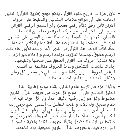
لأوّل مرّة في تاريخ علوم القرآن، يقدّم موقع (طريق القرآن) الدليل
الحاسم على أن مواقع علامات التشكيل والتنقيط على حروف
القرآن تأتي وفق نظام رقمي معجز، وأن النسيج الرقمي القرآني
يقوم على ما هو أدنى من حركة الحرف وحظه من التنقيط.
فالقرآن الكريم نزل ملفوظًا ومنضبطًا بميزان الوحي على أمَّة برع
أهلها في الفصاحة والبلاغة وصناعة اللّغة وعلم الكلام، وعندما
خطَّ كُتّاب الوحي هذا القرآن في بادئ الأمر برسمه الأوّل جاء ذلك
الرسم معجزًا، وعندما تطوَّرت قواعد الرسم والإملاء عبر الزمن،
وتمّ تشكيل حروف هذا القرآن المتفق على صحتها وتنقيطها،
جاءت علامات التشكيل ونقاط الحروف متناغمة مع النسيج
الرقمي لحروف القرآن وكلماته وآياته، الذي هو معجز لكل زمان
ومكان، لأنه تنزيل العليم الخبير سبحانه.
ولأوّل مرّة في تاريخ علوم القرآن، يقدم موقع (طريق القرآن)
الدليل الحاسم على أن موقع كل حرف من حروف القرآن الكريم
مضبوط وفق موازين رقمية دقيقة جدًّا، وأن كل حرف فيه له
نظام معجز، وله دلالة واضحة تتفاعل مع المعنى الذي يرمي إليه
اللفظ في أدق تفاصيله، وأن أي حرف في أي موقع داخل القرآن
الكريم ليس مستقلًا بذاته أو منعزلًا عن الحروف الأخرى، بل هو
مرتبط بها ارتباطًا عضويًّا وثيقًا بحروف الكلمة والآية والسورة
التي ورد فيها، وبحروف القرآن الكريم جميعها، مهما تباعدت