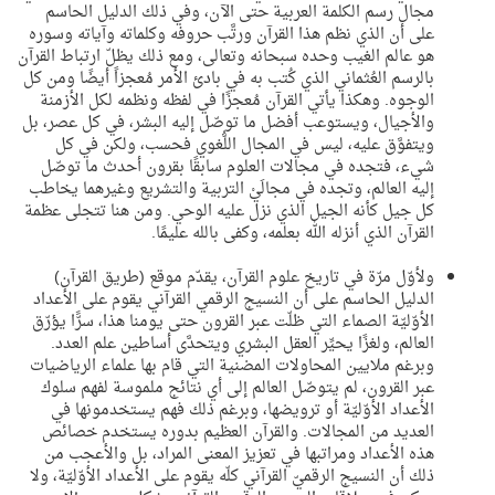
مجال رسم الكلمة العربية حتى الآن، وفي ذلك الدليل الحاسم
على أن الذي نظم هذا القرآن ورتَّب حروفه وكلماته وآياته وسوره
هو عالم الغيب وحده سبحانه وتعالى، ومع ذلك يظلّ ارتباط القرآن
بالرسم العُثماني الذي كُتب به في بادئ الأمر مُعجزاً أيضًا ومن كل
الوجوه. وهكذا يأتي القرآن مُعجزًا في لفظه ونظمه لكل الأزمنة
والأجيال، ويستوعب أفضل ما توصّل إليه البشر، في كل عصر، بل
ويتفوَّق عليه، ليس في المجال اللُّغوي فحسب، ولكن في كل
شيء، فتجده في مجالات العلوم سابقًا بقرون أحدث ما توصّل
إليه العالم، وتجده في مجالَيْ التربية والتشريع وغيرهما يخاطب
كل جيل كأنه الجيل الذي نزل عليه الوحي. ومن هنا تتجلى عظمة
القرآن الذي أنزله الله بعلمه، وكفى بالله عليمًا.
ولأوّل مرّة في تاريخ علوم القرآن، يقدّم موقع (طريق القرآن)
الدليل الحاسم على أن النسيج الرقمي القرآني يقوم على الأعداد
الأوّليّة الصماء التي ظلّت عبر القرون حتى يومنا هذا، سرًّا يؤرّق
العالم، ولغزًا يحيِّر العقل البشري ويتحدَّى أساطين علم العدد.
وبرغم ملايين المحاولات المضنية التي قام بها علماء الرياضيات
عبر القرون، لم يتوصّل العالم إلى أي نتائج ملموسة لفهم سلوك
الأعداد الأوّليّة أو ترويضها، وبرغم ذلك فهم يستخدمونها في
العديد من المجالات. والقرآن العظيم بدوره يستخدم خصائص
هذه الأعداد ومراتبها في تعزيز المعنى المراد، بل والأعجب من
ذلك أن النسيج الرقميّ القرآني كلّه يقوم على الأعداد الأوّليّة، ولا