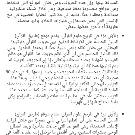
المسافة بينها. وإن هذه الحروف، ومن خلال المواقع التي تتخذها،
وهي مواقع محسوبة بدقة متناهية، ومن خلال شبكة عنكبوتية
متداخلة ومعقدة جدًّا، تشبه إلى حدّ كبير الخلايا العصبية في مخ
الإنسان التي يصل عددها إلى مليارات الخلايا وكلها متصلة
بطريقة أو بأخرى بعضها ببعض.
ولأوّل مرّة في تاريخ علوم القرآن، يقدم موقع (طريق القرآن)
الدليل الحاسم على الارتباط الوثيق بين حروف القرآن وترتيبها
الهجائي، من خلال نظام رقمي دقيق جدًّا لا يحتمل التأويل. وفي
ذلك الدليل الحاسم على أن الذي نظم حروف هذا القرآن هو عالم
الغيب والشهادة وحده سبحانه وتعالى، إذ إن الحروف العربية لم
يتم ترتيبها هجائيًّا، أي ترتيبها ترتيبًا شكليًّا يعتمد "الأشباه
والنظائر"، وبحسب تشابه الحروف من حيث رسمها، إلا في عام 90
هجرية، أي بعد ثمانية عقود من انقضاء وحي القرآن. ويعدّ هذا
الترتيب الهجائي الأكثر تواترًا في الاستعمال، حيث رُتّبت بمقتضاه
المادة اللغوية في المعاجم القديمة والحديثة، كما يستخدم هذا
الترتيب بشكل عام في تنظيم المصنفات والمصادر والمراجع وكل
مادة يحتاج فيها إلى فهرسة.
ولأوّل مرّة في تاريخ علوم القرآن، يقدم موقع (طريق القرآن)
الدليل الحاسم على أن النظم القرآني يأتي معجزًا من خلال قواعد
الإملاء الحديثة، وهي القواعد التي جاءت متأخرة وبعد انقطاع
الوحي بعشرات السنين، وهي أفضل ما توصّل إليه علماء اللّغة في