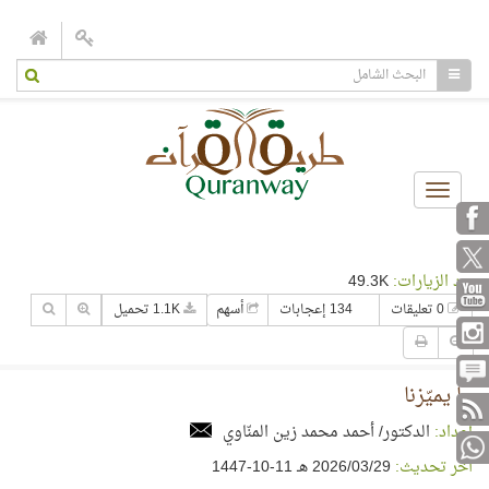
Toggle
navigation
عدد الزيارات:
49.3K
0 تعليقات
134 إعجابات
أسهم
1.1K تحميل
ما يميّزنا
إعداد:
الدكتور/ أحمد محمد زين المنّاوي
آخر تحديث:
29‏/03‏/2026 هـ 11-10-1447