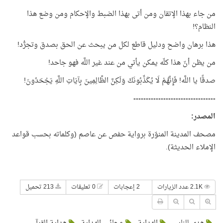
من جاء بهذا الإتقان ومن أتى بهذا الضبط والإحكام ومن وضع هذا
النظام؟!
هذا برهان واضح ودليل قاطع لكل من يبحث عن الحق بصدق وتجرُّد!
من يظن أنّ هذا كلّه يمكن يأتي من عند غير اللَّه فهو جاحد!
صدقًا يا اللَّه! فَإِنَّهُمْ لَا يُكَذِّبُونَكَ وَلَكِنَّ الظَّالِمِينَ بِآيَاتِ اللَّهِ يَجْحَدُونَ!
---------------------------------
المصدر:
مصحف المدينة المنوّرة برواية حفص عن عاصم (وكلماته بحسب قواعد
الإملاء الحديثة).
2.1K عدد الزيارات
2 إعجابات
0 تعليقات
213 تحميل