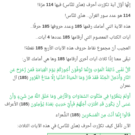
إنَّها أوَّل آية تكرّرت أحرف (هدًى للنَّاس) فيها
114
مرّة!
114
هو عدد سور القرآن.. هدًى للنَّاس!
هذه الآية التي أمامك رقمها
185
وعدد حروفها
185
حرفًا..
آيات الكتاب المعصوم التي أرقامها
185
عددها
4
آيات..
العجيب أنّ مجموع نقاط حروف هذه الآيات الأربع
185
نقطة!
تبقّى معنا إذًا ثلاث آيات أخرى أرقامها
185
وها هي أمامك الآن:
كُلُّ نَفْسٍ ذَائِقَةُ الْمَوْتِ وَإِنَّمَا تُوَفَّوْنَ أُجُورَكُمْ يَوْمَ الْقِيَامَةِ فَمَنْ زُحْزِحَ عَنِ
النَّارِ وَأُدْخِلَ الْجَنَّةَ فَقَدْ فَازَ وَمَا الْحَيَاةُ الدُّنْيَا إِلَّا مَتَاعُ الْغُرُورِ
(
185
) آل
عمران
أَوَلَمْ يَنْظُرُوا فِي مَلَكُوتِ السَّمَاوَاتِ وَالْأَرْضِ وَمَا خَلَقَ اللَّهُ مِنْ شَيْءٍ وَأَنْ
عَسَى أَنْ يَكُونَ قَدِ اقْتَرَبَ أَجَلُهُمْ فَبِأَيِّ حَدِيثٍ بَعْدَهُ يُؤْمِنُونَ
(
185
) الأعراف
قَالُوا إِنَّمَا أَنْتَ مِنَ الْمُسَحَّرِينَ
(
185
) الشُّعراء
الآن تأمَّل كيف تكرَّرت أحرف (هدًى للنَّاس) في هذه الآيات الثلاث: