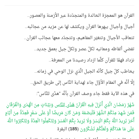
القرآن هو المعجزة الخالدة والمتجدّدة عبر الأزمنة والعصور..
أجيال وأجيال يبهرها القرآن ويكشف لها عن مزيد من عجائبه..
تتعاقب الأجيال وتتغيّر المفاهيم، وتتجدّد معها عجائب القرآن..
تفضي ألفاظه ومعانيه لكلّ عصر ولكلّ جيل بعمق جديد..
نزداد فهمًا للقرآن كلَّما ازداد رصيدنا من المعرفة..
يخاطب كلّ جيل كأنّه الجيل الَّذي نزل الوحي في زمانه..
إلّا أنَّه في المقام الأوَّل جاء لهداية النَّاس إلى طريق الحق..
في هذه الآية فقط جاء وصف القرآن بأنَّه "هدًى للنَّاس":
شَهْرُ رَمَضَانَ الَّذِي أُنْزِلَ فِيهِ الْقُرْآنُ
هُدًى لِلنَّاسِ
وَبَيِّنَاتٍ مِنَ الْهُدَى وَالْفُرْقَانِ
فَمَنْ شَهِدَ مِنْكُمُ الشَّهْرَ فَلْيَصُمْهُ وَمَنْ كَانَ مَرِيضًا أَوْ عَلَى سَفَرٍ فَعِدَّةٌ مِنْ أَيَّامٍ
أُخَرَ يُرِيدُ اللَّهُ بِكُمُ الْيُسْرَ وَلَا يُرِيدُ بِكُمُ الْعُسْرَ وَلِتُكْمِلُوا الْعِدَّةَ وَلِتُكَبِّرُوا اللَّهَ
عَلَى مَا هَدَاكُمْ وَلَعَلَّكُمْ تَشْكُرُونَ
(
185
) البقرة