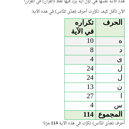
هذه الآية نفسها هي أوَّل آية يرد فيها لفظ (القرآن) في القرآن!
الآن تأمَّل كيف تكرَّرت أحرف (هدًى للنَّاس) في هذه الآية:
الحرف
تكراره
في الآية
ه
10
د
8
ى
4
ل
24
ل
24
ن
13
ا
27
س
4
المجموع
114
أحرف (هدًى للنَّاس) تكرَّت في هذه الآية
114
مرّة!