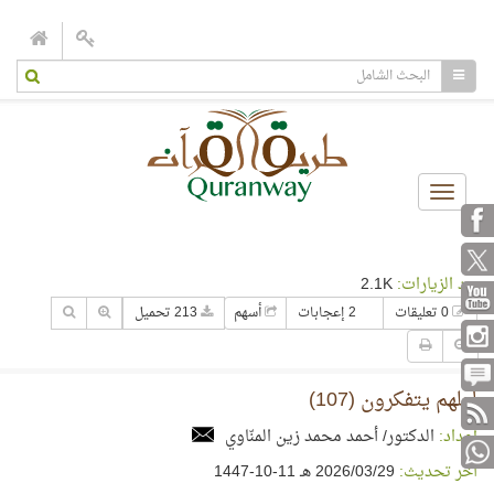
Toggle
navigation
عدد الزيارات:
2.1K
0 تعليقات
2 إعجابات
أسهم
213 تحميل
لعلهم يتفكرون (107)
إعداد:
الدكتور/ أحمد محمد زين المنّاوي
آخر تحديث:
29‏/03‏/2026 هـ 11-10-1447