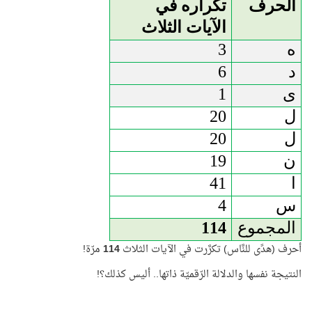
الحرف
تكراره في
الآيات الثلاث
ه
3
د
6
ى
1
ل
20
ل
20
ن
19
ا
41
س
4
المجموع
114
أحرف (هدًى للنَّاس) تكرَّرت في الآيات الثلاث
114
مرّة!
النتيجة نفسها والدلالة الرّقميّة ذاتها.. أليس كذلك؟!