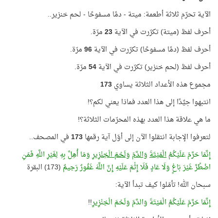
الآية تحرّم ثلاثة أطعمة: ميتة - دمًا مسفوحًا - لحم خنزير..
أحرف لفظ (ميتة) تكرّرت في الآية
23
مرّة.
أحرف لفظ (دمًا مسفوحًا) تكرّرت في الآية
96
مرّة.
أحرف لفظ (لحم خنزير) تكرّرت في الآية
54
مرّة.
مجموع هذه الأعداد الثلاثة يساوي
173
انتبهوا جيِّدًا إلى هذا العدد فماذا يعني لكم؟!
ما هي علاقة هذا العدد بهذه المحرّمات الثلاثة؟!
لتعرفوا الإجابة انتقلوا الآن إلى أوّل آية رقمها
173
في المصحف..
إِنَّمَا حَرَّمَ عَلَيْكُمُ
الْمَيْتَةَ
وَالدَّمَ
وَلَحْمَ الْخِنْزِيرِ
وَمَا أُهِلَّ بِهِ لِغَيْرِ اللَّهِ فَمَنِ
اضْطُرَّ غَيْرَ بَاغٍ وَلَا عَادٍ فَلَا إِثْمَ عَلَيْهِ إِنَّ اللَّهَ غَفُورٌ رَحِيمٌ
(173) البقرة
سبحان الله! تأمّلوا كيف تبدأ الآية:
إِنَّمَا حَرَّمَ عَلَيْكُمُ الْمَيْتَةَ وَالدَّمَ وَلَحْمَ الْخِنْزِيرِ
!!