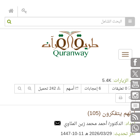
Toggle
navigation
عدد الزيارات:
5.4K
0 تعليقات
6 إعجابات
أسهم
242 تحميل
لعلهم يتفكرون (105)
إعداد:
الدكتور/ أحمد محمد زين المنّاوي
آخر تحديث:
29‏/03‏/2026 هـ 11-10-1447