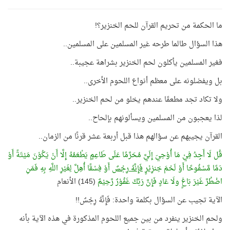
ما الحكمة من تحريم القرآن للحم الخنزير؟!
هذا السؤال طالما طرحه غير المسلمين على المسلمين..
فغير المسلمين يأكلون لحم الخنزير بشراهة عجيبة..
بل ويفضلونه على معظم أنواع اللحوم الأخرى..
ولا تكاد تجد مطعمًا عندهم يخلو من لحم الخنزير..
لذا يعجبون من المسلمين ويسألونهم بإلحاح..
القرآن يجيبهم عن سؤالهم هذا قبل أربعة عشر قرنًا من الزمان..
قُل لَا أَجِدُ فِيْ مَا أُوْحِيَ إِلَيَّ مُحَرَّمًا عَلَى طَاعِمٍ يَطْعَمُهُ إِلَّا أَنْ يَكُوْنَ مَيْتَةً أَوْ
دَمًا مَّسْفُوحًا أَوْ لَحْمَ خِنزِيْرٍ
فَإِنَّهُ رِجْس
ٌ أَوْ فِسْقًا أُهِلَّ لِغَيْرِ اللَّهِ بِهِ فَمَنِ
اضْطُرَّ غَيْرَ بَاغٍ ولَا عَادٍ فَإِنَّ رَبَّكَ غَفُوْرٌ رَّحِيْمٌ
(145) الأنعام
الآية تجيب عن السؤال بكلمة واحدة: فَإِنَّهُ رِجْسٌ!!
ولحم الخنزير ينفرد من بين جميع اللحوم المذكورة في هذه الآية بأنه