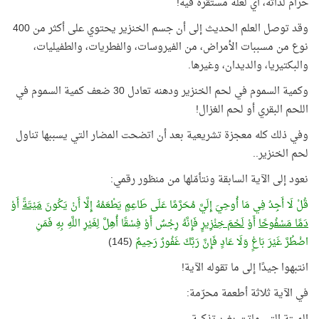
حرام لذاته، أي لعلة مستقرة فيه!
وقد توصل العلم الحديث إلى أن جسم الخنزير يحتوي على أكثر من 400
نوع من مسببات الأمراض، من الفيروسات، والفطريات، والطفيليات،
والبكتيريا، والديدان، وغيرها.
وكمية السموم في لحم الخنزير ودهنه تعادل 30 ضعف كمية السموم في
اللحم البقري أو لحم الغزال!
وفي ذلك كله معجزة تشريعية بعد أن اتضحت المضار التي يسببها تناول
لحم الخنزير..
نعود إلى الآية السابقة ونتأمّلها من منظور رقمي:
قُلْ لَا أَجِدُ فِي مَا أُوحِيَ إِلَيَّ مُحَرَّمًا عَلَى طَاعِمٍ يَطْعَمُهُ إِلَّا أَنْ يَكُونَ
مَيْتَةً
أَوْ
دَمًا مَسْفُوحًا
أَوْ
لَحْمَ خِنْزِيرٍ
فَإِنَّهُ رِجْسٌ أَوْ فِسْقًا أُهِلَّ لِغَيْرِ اللَّهِ بِهِ فَمَنِ
اضْطُرَّ غَيْرَ بَاغٍ وَلَا عَادٍ فَإِنَّ رَبَّكَ غَفُورٌ رَحِيمٌ
(145)
انتبهوا جيدًا إلى ما تقوله الآية!
في الآية ثلاثة أطعمة محرّمة: