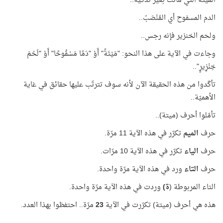
الميتة التي ماتت بغير تذكية..
الدم المسفوح أي المُنْصَبّ..
ولحم الخنزير فإنه رجس..
وجاءت في الآية على هذا النحو: "مَيْتَةً" أَوْ "دَمًا مَسْفُوحًا" أَوْ "لَحْمَ
خِنْزِيرٍ"..
تأكّدوا من هذه الحقيقة الآن لأنه سوف تترتّب عليها حقائق في غاية
الأهميّة..
تأمّلوا أحرف (ميتة)..
حرف
الميم
تكرّر في هذه الآية 11 مرّة.
حرف
الياء
تكرّر في هذه الآية 10 مرّات.
حرف
التاء
ورد في هذه الآية مرّة واحدة.
التاء المربوطة (
ة)
وردت في هذه الآية مرّة واحدة.
هذه هي أحرف (ميتة) تكرّرت في الآية
23
مرّة.. احتفظوا بهذا العدد.