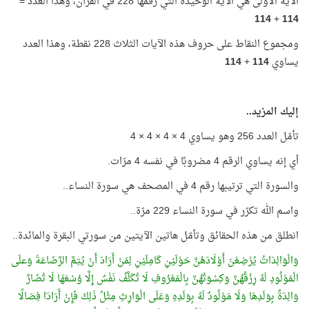
الآية الأولى هي الآية الوحيدة التي رقمها 228 في القرآن، وهذا العدد =
114
+
114
ومجموع النقاط على حروف هذه الآيات الثلاث 228 نقطة، وهذا العدد
يساوي
114
+
114
إليك المزيد..
تأمّل العدد 256 وهو يساوي 4 × 4 × 4 × 4
أي إنه يساوي الرقم 4 مضروبًا في نفسه 4 مرّات.
والسورة التي ترتيبها رقم 4 في المصحف هي سورة النساء..
واسم الله تكرّر في سورة النساء 229 مرّة..
انطلق من هذه الحقائق وتأمّل هاتين الآيتين من سورتي البقرة والمائدة..
وَالْوَالِدَاتُ يُرْضِعْنَ أَوْلَادَهُنَّ حَوْلَيْنِ كَامِلَيْنِ لِمَنْ أَرَادَ أَنْ يُتِمَّ الرَّضَاعَةَ وَعلَى
الْمَوْلُودِ لَهُ رِزْقُهُنَّ وَكِسْوَتُهُنَّ بِالْمَعْرُوفِ لَا تُكَلَّفُ نَفْسٌ إِلَّا وُسْعَهَا لَا تُضَارَّ
وَالِدَةٌ بِوَلَدِهَا وَلَا مَوْلُودٌ لَهُ بِوَلَدِهِ وَعَلَى الْوَارِثِ مِثْلُ ذَلِكَ فَإِنْ أَرَادَا فِصَالًا