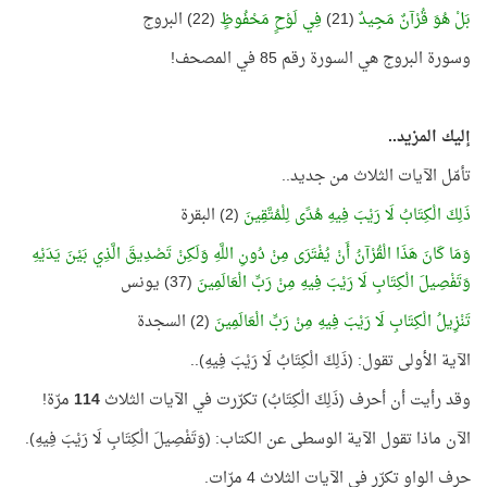
بَلْ هُوَ قُرْآنٌ مَجِيدٌ
(21)
فِي لَوْحٍ مَحْفُوظٍ
(22) البروج
وسورة البروج هي السورة رقم 85 في المصحف!
إليك المزيد..
تأمّل الآيات الثلاث من جديد..
ذَلِكَ الْكِتَابُ لَا رَيْبَ فِيهِ هُدًى لِلْمُتَّقِينَ
(2) البقرة
وَمَا كَانَ هَذَا الْقُرْآنُ أَنْ يُفْتَرَى مِنْ دُونِ اللَّهِ وَلَكِنْ تَصْدِيقَ الَّذِي بَيْنَ يَدَيْهِ
وَتَفْصِيلَ الْكِتَابِ لَا رَيْبَ فِيهِ مِنْ رَبِّ الْعَالَمِينَ
(37) يونس
تَنْزِيلُ الْكِتَابِ لَا رَيْبَ فِيهِ مِنْ رَبِّ الْعَالَمِينَ
(2) السجدة
الآية الأولى تقول: (ذَلِكَ الْكِتَابُ لَا رَيْبَ فِيهِ)..
وقد رأيت أن أحرف (ذَلِكَ الْكِتَابُ) تكرّرت في الآيات الثلاث
114
مرّة!
الآن ماذا تقول الآية الوسطى عن الكتاب: (وَتَفْصِيلَ الْكِتَابِ لَا رَيْبَ فِيهِ).
حرف الواو تكرّر في الآيات الثلاث 4 مرّات.