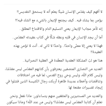
لا أفهم كيف يقدّس الإنسان شيئًا يعلم أنه لا يستحق التقديس!!
يؤمن بما يشك فيه.. كيف يجتمع الإيمان بالشيء مع الشك فيه؟!
إنه لأمر عجاب! الإيمان يعني التسليم التام والاقتناع المطلق..
أما أن يجد الإنسان في قلبه وعقله شكًّا في كتاب عقيدته المقدّس..
فهذا لا يعني إلا معنًى واحدًا.. واحدًا لا ثاني له.. أنت لا تؤمن بهذه
العقيدة!!
هذا هو لبّ المشكلة العقدية المعقّدة في العقلية النصرانية..
العديد من النصارى المنصفين يعترفون بأن كتابهم المقدّس ليس مقدّسًا،
وليس كلام الله، وليس وحي روح القدس، لما فيه من اختلافات
وتناقضات وأخطاء عديدة ظاهرة أربكت رجال الكنيسة الذين فشلوا في
إيجاد تفسيرات مقنعة لها.
والعديد من المستنيرين والمثقفين منهم يتساءلون: ماذا نفعل ونحن
نعلم أن كتابنا المقدّس ليس مقدّسًا؟ وليس من عند الله؟ وماذا سيكون