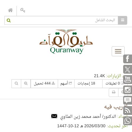
Toggle
navigation
عدد الزيارات:
21.4K
0 تعليقات
18 إعجابات
أسهم
444 تحميل
لا ريب فيه
إعداد:
الدكتور/ أحمد محمد زين المنّاوي
آخر تحديث:
30‏/03‏/2026 هـ 12-10-1447