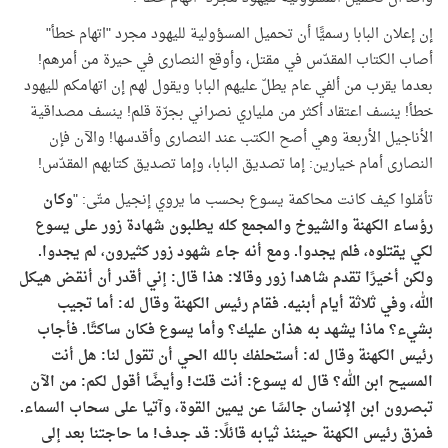
إن إعلان البابا رسميًّا أن تحميل المسؤولية لليهود مجرد "اتهام خطأ"
أصاب الكتاب المقدّس في مقتل، وأوقع النصارى في حيرة من أمرهم!
بعدما يقرب من ألفي عام يطلّ عليهم البابا ويقول لهم إن اتهامكم لليهود
خطأ! ينسف اعتقاد أكثر من ملياري نصراني بجرّة قلم! ينسف مصداقية
الأناجيل الأربعة وهي أصح الكتب عند النصارى وأقدسها! والآن فإن
النصارى أمام خيارين: إما تصديق البابا، وإما تصديق كتابهم المقدّس!
تأمّلوا كيف كانت محاكمة يسوع بحسب ما يروي إنجيل متّى: "
وكان
رؤساء الكهنة والشيوخ والمجمع كله يطلبون شهادة زور على يسوع
لكي يقتلوه،
فلم يجدوا. ومع أنه جاء شهود زور كثيرون، لم يجدوا.
ولكن أخيرًا تقدم شاهدا زور وقالا: هذا قال: إني أقدر أن أنقض هيكل
الله، وفي ثلاثة أيام أبنيه.
فقام رئيس الكهنة وقال له: أما تجيب
بشيء؟ ماذا يشهد به هذان عليك؟
وأما يسوع فكان ساكتًا. فأجاب
رئيس الكهنة وقال له: أستحلفك بالله الحي أن تقول لنا: هل أنت
المسيح ابن الله؟ قال له يسوع: أنت قلت! وأيضًا أقول لكم: من الآن
تبصرون ابن الإنسان جالسًا عن يمين القوة، وآتيا على سحاب السماء
.
فمزق رئيس الكهنة حينئذ ثيابه قائلًا: قد جدف! ما حاجتنا بعد إلى