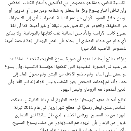
الكنسية للناس، وعمّا هو منصوص في الأناجيل وأسفار الكتاب المقدّس.
وأن تناقل أخبار يسوع وكل ما يتعلق به شفاهة ومن دون أي تدوين أو
توثيق خلال العقود الأولى من عمر الديانة النصرانية أدى إلى الانحراف
عن الحقيقة، والغوص في تفاصيل غير دقيقة أو غير أمينة. كما أن لغة
يسوع كانت الآرامية والأناجيل الحالية تمّت كتابتها باليونانية. ولا يمكن
لأي عالم من علماء النصارى أن يجزم بأن النص اليوناني يُعدّ ترجمة أمينة
للنصوص الأصلية للأناجيل!
وتؤكد نتائج أبحاث المعهد أن صورة يسوع التاريخية تختلف تمامًا عمّا
هي عليه في الصورة التقليدية التي تقدّمها المؤسسة الكنسية، وأن يسوع
لم يمش على الماء، ولم يطعم الآلاف من البشر، ولم يحوّل الماء إلى
خمر، وأنه تم إعدامه كشخص يثير الشغب وليس لقوله إنه ابن الله! وأن
الذين أعدموه هم الرومان وليس اليهود!
نتائج أبحاث معهد "ويستار" مهّدت الطريق أمام بابا الفاتيكان، بندكت
السادس عشر، ليعلن رسميًّا في مطلع شهر إبريل في عام 2011 تبرئة
اليهود من دم المسيح، ورفض الادّعاء الذي ظل سائدًا لدى النصارى
لقرون من الزمان بأن اليهود هم المسؤولون عن صلب يسوع المسيح،
وأكد أن تحميل المسؤولية لليهود مجرد "اتهام خطأ".