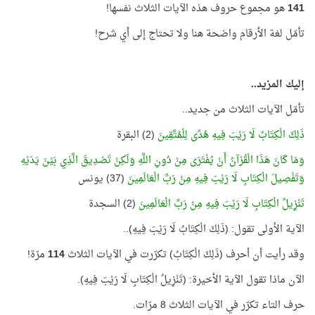
141
هو مجموع حروف هذه الآيات الثلاث نفسها!
تأمّل لغة الأرقام واضحة هنا ولا تحتاج إلى أي شرح!
إليك المزيد..
تأمّل الآيات الثلاث من جديد..
ذَلِكَ الْكِتَابُ لَا رَيْبَ فِيهِ هُدًى لِلْمُتَّقِينَ
(2) البقرة
وَمَا كَانَ هَذَا الْقُرْآنُ أَنْ يُفْتَرَى مِنْ دُونِ اللَّهِ وَلَكِنْ تَصْدِيقَ الَّذِي بَيْنَ يَدَيْهِ
وَتَفْصِيلَ الْكِتَابِ لَا رَيْبَ فِيهِ مِنْ رَبِّ الْعَالَمِينَ
(37) يونس
تَنْزِيلُ الْكِتَابِ لَا رَيْبَ فِيهِ مِنْ رَبِّ الْعَالَمِينَ
(2) السجدة
الآية الأولى تقول: (ذَلِكَ الْكِتَابُ لَا رَيْبَ فِيهِ)..
وقد رأيت أن أحرف (ذَلِكَ الْكِتَابُ) تكرّرت في الآيات الثلاث
114
مرّة!
الآن ماذا تقول الآية الأخيرة: (تَنْزِيلُ الْكِتَابِ لَا رَيْبَ فِيهِ).
حرف التاء تكرّر في الآيات الثلاث 8 مرّات.