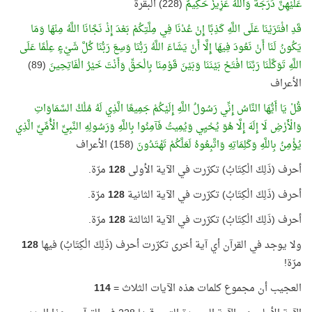
عَلَيْهِنَّ دَرَجَةٌ وَاللَّهُ عَزِيزٌ حَكِيمٌ
(228) البقرة
قَدِ افْتَرَيْنَا عَلَى اللَّهِ كَذِبًا إِنْ عُدْنَا فِي مِلَّتِكُمْ بَعْدَ إِذْ نَجَّانَا اللَّهُ مِنْهَا وَمَا
يَكُونُ لَنَا أَنْ نَعُودَ فِيهَا إِلَّا أَنْ يَشَاءَ اللَّهُ رَبُّنَا وَسِعَ رَبُّنَا كُلَّ شَيْءٍ عِلْمًا عَلَى
اللَّهِ تَوَكَّلْنَا رَبَّنَا افْتَحْ بَيْنَنَا وَبَيْنَ قَوْمِنَا بِالْحَقِّ وَأَنْتَ خَيْرُ الْفَاتِحِينَ
(89)
الأعراف
قُلْ يَا أَيُّهَا النَّاسُ إِنِّي رَسُولُ اللَّهِ إِلَيْكُمْ جَمِيعًا الَّذِي لَهُ مُلْكُ السَّمَاوَاتِ
وَالْأَرْضِ لَا إِلَهَ إِلَّا هُوَ يُحْيِي وَيُمِيتُ فَآمِنُوا بِاللَّهِ وَرَسُولِهِ النَّبِيِّ الْأُمِّيِّ الَّذِي
يُؤْمِنُ بِاللَّهِ وَكَلِمَاتِهِ وَاتَّبِعُوهُ لَعَلَّكُمْ تَهْتَدُونَ
(158) الأعراف
أحرف (ذَلِكَ الْكِتَابُ) تكرّرت في الآية الأولى
128
مرّة.
أحرف (ذَلِكَ الْكِتَابُ) تكرّرت في الآية الثانية
128
مرّة.
أحرف (ذَلِكَ الْكِتَابُ) تكرّرت في الآية الثالثة
128
مرّة.
ولا يوجد في القرآن أي آية أخرى تكرّرت أحرف (ذَلِكَ الْكِتَابُ) فيها
128
مرّة!
العجيب أن مجموع كلمات هذه الآيات الثلاث =
114