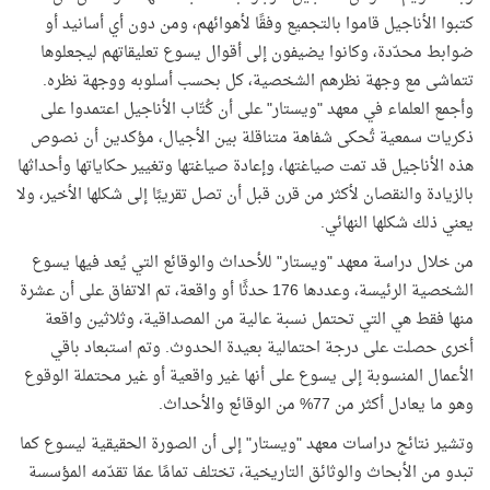
كتبوا الأناجيل قاموا بالتجميع وفقًا لأهوائهم، ومن دون أي أسانيد أو
ضوابط محدّدة، وكانوا يضيفون إلى أقوال يسوع تعليقاتهم ليجعلوها
تتماشى مع وجهة نظرهم الشخصية، كل بحسب أسلوبه ووجهة نظره.
وأجمع العلماء في معهد "ويستار" على أن كُتّاب الأناجيل اعتمدوا على
ذكريات سمعية تُحكى شفاهة متناقلة بين الأجيال، مؤكدين أن نصوص
هذه الأناجيل قد تمت صياغتها، وإعادة صياغتها وتغيير حكاياتها وأحداثها
بالزيادة والنقصان لأكثر من قرن قبل أن تصل تقريبًا إلى شكلها الأخير، ولا
يعني ذلك شكلها النهائي.
من خلال دراسة معهد "ويستار" للأحداث والوقائع التي يُعد فيها يسوع
الشخصية الرئيسة، وعددها 176 حدثًا أو واقعة، تم الاتفاق على أن عشرة
منها فقط هي التي تحتمل نسبة عالية من المصداقية، وثلاثين واقعة
أخرى حصلت على درجة احتمالية بعيدة الحدوث. وتم استبعاد باقي
الأعمال المنسوبة إلى يسوع على أنها غير واقعية أو غير محتملة الوقوع
وهو ما يعادل أكثر من 77% من الوقائع والأحداث.
وتشير نتائج دراسات معهد "ويستار" إلى أن الصورة الحقيقية ليسوع كما
تبدو من الأبحاث والوثائق التاريخية، تختلف تمامًا عمّا تقدّمه المؤسسة