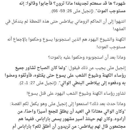
شهود؟ ها قد سمعتم تجديفه
!
ماذا ترون؟ فأجابوا وقالوا: إنه
مستوجب الموت
". (إنجيل متّى 26: 59- 66).
انتبهوا إلى أن الحاكم الروماني بيلاطس حتى هذه اللحظة لم يتدخّل في
المشهد!
الكهنة والشيوخ اليهود هم الذين استجوبوا يسوع وحكموا بالإجماع أنه
مستوجب الموت!
وماذا بعد أن استجوبوه وحكموا عليه بالموت؟
إنجيل متّى يجيب عن ذلك فيقول: "
ولما كان الصباح تشاور جميع
رؤساء الكهنة وشيوخ الشعب على يسوع حتى يقتلوه،
فأوثقوه ومضوا
به ودفعوه إلى بيلاطس البنطي الوالي
". (إنجيل متّى 27: 1، 2).
تشاور رؤساء الكهنة وشيوخ الشعب اليهود على قتل يسوع!
وماذا حدث بعد ذلك؟ استمعوا إلى إنجيل متّى وهو يكمل لكم القصة:
"
وكان الوالي معتادًا في العيد أن يطلق للجمع أسيرًا واحدًا، من
أرادوه
.
وكان لهم حينئذ أسير مشهور يسمى باراباس
.
ففيما هم
مجتمعون قال لهم بيلاطس: من تريدون أن أطلق لكم؟ باراباس أم