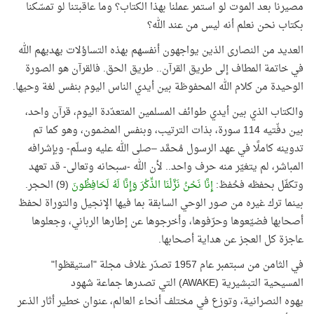
مصيرنا بعد الموت لو استمر عملنا بهذا الكتاب؟ وما عاقبتنا لو تمسّكنا
بكتاب نحن نعلم أنه ليس من عند الله؟
العديد من النصارى الذين يواجهون أنفسهم بهذه التساؤلات يهديهم الله
في خاتمة المطاف إلى طريق القرآن.. طريق الحق. فالقرآن هو الصورة
الوحيدة من كلام الله المحفوظة بين أيدي الناس اليوم بنفس لغة وحيها.
والكتاب الذي بين أيدي طوائف المسلمين المتعدّدة اليوم، قرآن واحد،
بين دفّتيه 114 سورة، بذات الترتيب، وبنفس المضمون، وهو كما تم
تدوينه كاملًا في عهد الرسول مُحمَّد –صلى الله عليه وسلّم- وبإشرافه
المباشر، لم يتغيّر منه حرف واحد.. لأن الله‏ -سبحانه وتعالى‏- قد تعهد
وتكفّل بحفظه فحُفظ:
إِنَّا نَحْنُ نَزَّلْنَا الذِّكْرَ وَإِنَّا لَهُ لَحَافِظُونَ
(9) الحجر.
بينما ترك غيره من صور الوحي السابقة بما فيها الإنجيل والتوراة لحفظ
أصحابها فضيّعوها‏ وحرّفوها، وأخرجوها عن إطارها الرباني، ‏وجعلوها
عاجزة كل العجز عن هداية أصحابها‏. ‏
في الثامن من سبتمبر عام 1957 تصدّر غلاف مجلة "استيقظوا"
المسيحية التبشيرية (
AWAKE
) التي تصدرها جماعة شهود
يهوه النصرانية، وتوزع في مختلف أنحاء العالم، عنوان خطير أثار الذعر