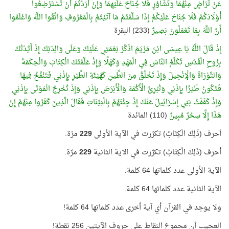
عَنْ تَرَاضٍ مِنْهُمَا وَتَشَاوُرٍ فَلَا جُنَاحَ عَلَيْهِمَا وَإِنْ أَرَدْتُمْ أَنْ تَسْتَرْضِعُوا
أَوْلَادَكُمْ فَلَا جُنَاحَ عَلَيْكُمْ إِذَا سَلَّمْتُمْ مَا آتَيْتُمْ بِالْمَعْرُوفِ وَاتَّقُوا اللَّهَ وَاعْلَمُوا
أَنَّ اللَّهَ بِمَا تَعْمَلُونَ بَصِيرٌ
(233) البقرة
إِذْ قَالَ اللَّهُ يَا عِيسَى ابْنَ مَرْيَمَ اذْكُرْ نِعْمَتِي عَلَيْكَ وَعَلَى وَالِدَتِكَ إِذْ أَيَّدْتُكَ
بِرُوحِ الْقُدُسِ تُكَلِّمُ النَّاسَ فِي الْمَهْدِ وَكَهْلًا وَإِذْ عَلَّمْتُكَ الْكِتَابَ وَالْحِكْمَةَ
وَالتَّوْرَاةَ وَالْإِنْجِيلَ وَإِذْ تَخْلُقُ مِنَ الطِّينِ كَهَيْئَةِ الطَّيْرِ بِإِذْنِي فَتَنْفُخُ فِيهَا
فَتَكُونُ طَيْرًا بِإِذْنِي وَتُبْرِئُ الْأَكْمَهَ وَالْأَبْرَصَ بِإِذْنِي وَإِذْ تُخْرِجُ الْمَوْتَى بِإِذْنِي
وَإِذْ كَفَفْتُ بَنِي إِسْرَائِيلَ عَنْكَ إِذْ جِئْتَهُمْ بِالْبَيِّنَاتِ فَقَالَ الَّذِينَ كَفَرُوا مِنْهُمْ إِنْ
هَذَا إِلَّا سِحْرٌ مُبِينٌ
(110) المائدة
أحرف (ذَلِكَ الْكِتَابُ) تكرّرت في الآية الأولى
229
مرّة.
أحرف (ذَلِكَ الْكِتَابُ) تكرّرت في الآية الثانية
229
مرّة.
الآية الأولى عدد كلماتها 64 كلمة.
الآية الثانية عدد كلماتها 64 كلمة.
ولا يوجد في القرآن أي آية أخرى عدد كلماتها 64 كلمة!
العجيب أن مجموع النقاط على حروف الآيتين 256 نقطة!