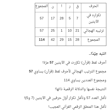
الحرف
ق
ر
ا
ن
المجموع
تكراره في
57
17
28
5
7
الآيتين
ترتيبه الهجائي
21
10
1
25
57
المجموع
28
15
29
42
114
انتبه جيِّدًا..
أحرف لفظ (قرآن) تكرّرت في الآيتين
57
مرّة!
مجموع الترتيب الهجائي لأحرف لفظ (قرآن) يساوي
57
ومجموع العددين يساوي 114
النتيجة نفسها والدلالة الرقمية ذاتها!
تأمّل العدد 57 وتأمّل تكرار أوّل حرفين في الآيتين (7 و5)!
تأمّل هذا المنطق الرقمي القرآني العجيب!