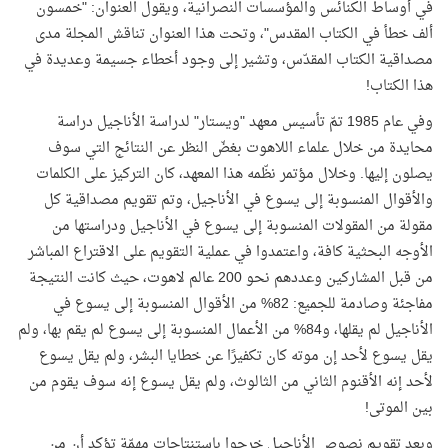
في أوساط الكنائس والمؤسسات النصرانية، ويقول العنوان: "خمسون
ألف خطأ في الكتاب المقدس"، وتحت هذا العنوان تناقش المجلة مدى
مصداقية الكتاب المقدّس، وتشير إلى وجود أخطاء جسيمة وعديدة في
هذا الكتاب!
وفي عام 1985 تمّ تأسيس معهد "ويستار" لدراسة الأناجيل دراسة
محايدة من خلال علماء اللاهوت بغضّ النظر عن النتائج التي سوف
يصلون إليها. وخلال مؤتمر نظّمه هذا المعهد، كان التركيز على الكلمات
والأقوال المنسوبة إلى يسوع في الأناجيل، وتم تقويم مصداقية كل
مقولة من المقولات المنسوبة إلى يسوع في الأناجيل ودراستها من
الأوجه البحثية كافة، واعتمدوا في عملية التقويم على الاقتراع المباشر
من قبل المشاركين وعددهم نحو 200 عالم لاهوت، حيث كانت النتيجة
مفاجئة وصادمة للجميع: 82% من الأقوال المنسوبة إلى يسوع في
الأناجيل لم يقلها، و84% من الأعمال المنسوبة إلى يسوع لم يقم بها، ولم
يقل يسوع لأحد إن موته كان تكفيرًا عن خطايا البشر، ولم يقل يسوع
لأحد إنه الأقنوم الثاني من الثالوث، ولم يقل يسوع إنه سوف يقوم من
بين الموتى!
وبعد تقويم نصوص الأناجيل خرجوا باستنتاجات مهمّة تؤكد أن من