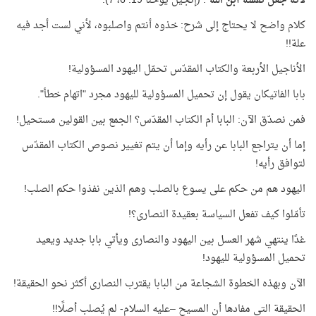
لأنه جعل نفسه ابن الله
". (إنجيل يوحنا 19: 6، 7).
كلام واضح لا يحتاج إلى شرح: خذوه أنتم واصلبوه، لأني لست أجد فيه
علة!!
الأناجيل الأربعة والكتاب المقدّس تحمّل اليهود المسؤولية!
بابا الفاتيكان يقول إن تحميل المسؤولية لليهود مجرد "اتهام خطأ".
فمن نصدّق الآن: البابا أم الكتاب المقدّس؟ الجمع بين القولين مستحيل!
إما أن يتراجع البابا عن رأيه وإما أن يتم تغيير نصوص الكتاب المقدّس
لتوافق رأيه!
اليهود هم من حكم على يسوع بالصلب وهم الذين نفذوا حكم الصلب!
تأمّلوا كيف تفعل السياسة بعقيدة النصارى؟!
غدًا ينتهي شهر العسل بين اليهود والنصارى ويأتي بابا جديد ويعيد
تحميل المسؤولية لليهود!
الآن وبهذه الخطوة الشجاعة من البابا يقترب النصارى أكثر نحو الحقيقة!
الحقيقة التي مفادها أن المسيح –عليه السلام- لم يُصلب أصلًا!!