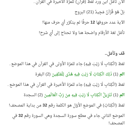
الآن تأمّل أين ورد لفظ (قرآن) للمرّة الأخيرة في القرآن..
بَلْ هُوَ قُرْآنٌ مَجِيدٌ (21) البروج
الآية عدد حروفها
12
حرفًا لم يتكرّر أي حرف منها!
تأمّل لغة الأرقام واضحة هنا ولا تحتاج إلى أي شرح!
قف وتأمّل..
لفظ (الْكِتَابِ لَا رَيْبَ فِيهِ) جاء للمرّة الأولى في القرآن في هذا الموضع..
الم
(1)
ذَلِكَ الْكِتَابُ لَا رَيْبَ فِيهِ هُدًى لِلْمُتَّقِينَ
(2) البقرة
لفظ (الْكِتَابِ لَا رَيْبَ فِيهِ) جاء للمرّة الأخيرة في القرآن في هذا الموضع..
الم
(1)
تَنْزِيلُ الْكِتَابِ لَا رَيْبَ فِيهِ مِنْ رَبِّ الْعَالَمِينَ
(2) السجدة
لفظ (الْكِتَابُ) في الموضع الأوّل هو الكلمة رقم
32
من بداية المصحف!
الموضع الثاني جاء في مطلع سورة السجدة وهي السورة رقم
32
في
المصحف!