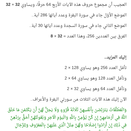
العجيب أن مجموع حروف هذه الآيات الأربع 64 حرفًا، ويساوي
32
+
32
الموضع الأوّل جاء في سورة البقرة وعدد آياتها 286 آية..
الموضع الثاني جاء في سورة السجدة وعدد آياتها 30 آية..
الفرق بين العددين 256، وهذا العدد =
32
×
8
إليك المزيد..
تأمّل العدد 256 وهو يساوي 128 × 2
وتأمّل العدد 128 وهو يساوي 64 × 2
وتأمّل العدد 64 وهو يساوي 32 × 2
الآن إليك هذه الآيات الثلاث من سورتي البقرة والأعراف..
وَالْمُطَلَّقَاتُ يَتَرَبَّصْنَ بِأَنْفُسِهِنَّ ثَلَاثَةَ قُرُوءٍ وَلَا يَحِلُّ لَهُنَّ أَنْ يَكْتُمْنَ مَا خَلَقَ
اللَّهُ فِي أَرْحَامِهِنَّ إِنْ كُنَّ يُؤْمِنَّ بِاللَّهِ وَالْيَوْمِ الْآخِرِ وَبُعُولَتُهُنَّ أَحَقُّ بِرَدِّهِنَّ
فِي ذَلِكَ إِنْ أَرَادُوا إِصْلَاحًا وَلَهُنَّ مِثْلُ الَّذِي عَلَيْهِنَّ بِالْمَعْرُوفِ وَلِلرِّجَالِ