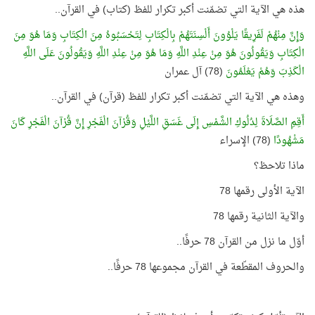
هذه هي الآية التي تضمّنت أكبر تكرار للفظ (كتاب) في القرآن..
وَإِنَّ مِنْهُمْ لَفَرِيقًا يَلْوُونَ أَلْسِنَتَهُمْ بِالْكِتَابِ لِتَحْسَبُوهُ مِنَ الْكِتَابِ وَمَا هُوَ مِنَ
الْكِتَابِ وَيَقُولُونَ هُوَ مِنْ عِنْدِ اللَّهِ وَمَا هُوَ مِنْ عِنْدِ اللَّهِ وَيَقُولُونَ عَلَى اللَّهِ
الْكَذِبَ وَهُمْ يَعْلَمُونَ
(78) آل عمران
وهذه هي الآية التي تضمّنت أكبر تكرار للفظ (قرآن) في القرآن..
أَقِمِ الصَّلَاةَ لِدُلُوكِ الشَّمْسِ إِلَى غَسَقِ اللَّيْلِ وَقُرْآنَ الْفَجْرِ إِنَّ قُرْآنَ الْفَجْرِ كَانَ
مَشْهُودًا
(78) الإسراء
ماذا تلاحظ؟
الآية الأولى رقمها 78
والآية الثانية رقمها 78
أوّل ما نزل من القرآن 78 حرفًا..
والحروف المقطّعة في القرآن مجموعها 78 حرفًا..