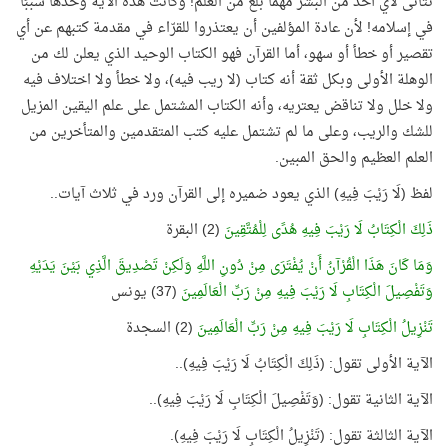
تتأتّى لأي أحد من البشر مهما بلغ من العلم! وكانت هذه الآية وحدها سببًا
في إسلامه! لأن عادة المؤلفين أن يعتذروا للقرّاء في مقدمة كتبهم عن أي
تقصير أو خطأ أو سهو، أما القرآن فهو الكتاب الوحيد الذي يعلن لك من
الوهلة الأولى وبكل ثقة أنه كتاب (لا ريب فيه)، ولا خطأ ولا اختلاف فيه
ولا خلل ولا تناقض يعتريه، وأنه الكتاب المشتمل على علم اليقين المزيل
للشك والريب، وعلى ما لم تشتمل عليه كتب المتقدمين والمتأخرين من
العلم العظيم والحق المبين.
لفظ (لَا رَيْبَ فِيهِ) الذي يعود ضميره إلى القرآن ورد في ثلاث آيات..
ذَلِكَ الْكِتَابُ لَا رَيْبَ فِيهِ هُدًى لِلْمُتَّقِينَ
(2) البقرة
وَمَا كَانَ هَذَا الْقُرْآنُ أَنْ يُفْتَرَى مِنْ دُونِ اللَّهِ وَلَكِنْ تَصْدِيقَ الَّذِي بَيْنَ يَدَيْهِ
وَتَفْصِيلَ الْكِتَابِ لَا رَيْبَ فِيهِ مِنْ رَبِّ الْعَالَمِينَ
(37) يونس
تَنْزِيلُ الْكِتَابِ لَا رَيْبَ فِيهِ مِنْ رَبِّ الْعَالَمِينَ
(2) السجدة
الآية الأولى تقول: (ذَلِكَ الْكِتَابُ لَا رَيْبَ فِيهِ)..
الآية الثانية تقول: (وَتَفْصِيلَ الْكِتَابِ لَا رَيْبَ فِيهِ)..
الآية الثالثة تقول: (تَنْزِيلُ الْكِتَابِ لَا رَيْبَ فِيهِ).