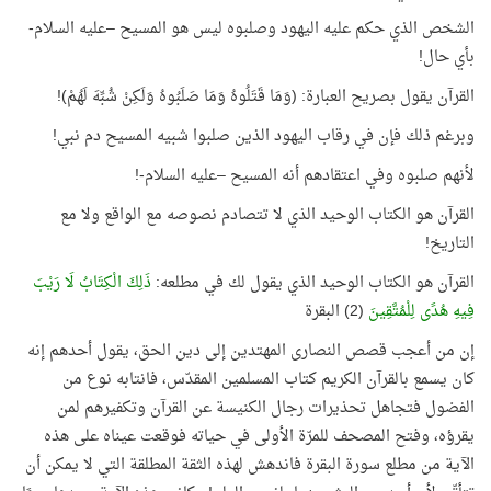
الشخص الذي حكم عليه اليهود وصلبوه ليس هو المسيح –عليه السلام-
بأي حال!
القرآن يقول بصريح العبارة: (وَمَا قَتَلُوهُ وَمَا صَلَبُوهُ وَلَكِنْ شُبِّهَ لَهُمْ)!
وبرغم ذلك فإن في رقاب اليهود الذين صلبوا شبيه المسيح دم نبي!
لأنهم صلبوه وفي اعتقادهم أنه المسيح –عليه السلام-!
القرآن هو الكتاب الوحيد الذي لا تتصادم نصوصه مع الواقع ولا مع
التاريخ!
القرآن هو الكتاب الوحيد الذي يقول لك في مطلعه:
ذَلِكَ الْكِتَابُ لَا رَيْبَ
فِيهِ هُدًى لِلْمُتَّقِينَ
(2) البقرة
إن من أعجب قصص النصارى المهتدين إلى دين الحق، يقول أحدهم إنه
كان يسمع بالقرآن الكريم كتاب المسلمين المقدّس، فانتابه نوع من
الفضول فتجاهل تحذيرات رجال الكنيسة عن القرآن وتكفيرهم لمن
يقرؤه، وفتح المصحف للمرّة الأولى في حياته فوقعت عيناه على هذه
الآية من مطلع سورة البقرة فاندهش لهذه الثقة المطلقة التي لا يمكن أن