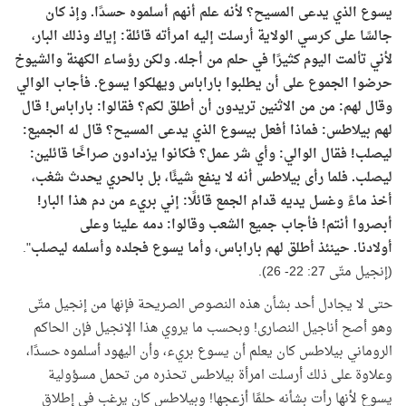
يسوع الذي يدعى المسيح؟ لأنه علم أنهم أسلموه حسدًا
.
وإذ كان
جالسًا على كرسي الولاية أرسلت إليه امرأته قائلة: إياك وذلك البار،
لأني تألمت اليوم كثيرًا في حلم من أجله
.
ولكن رؤساء الكهنة والشيوخ
حرضوا الجموع على أن يطلبوا باراباس ويهلكوا يسوع
.
فأجاب الوالي
وقال لهم: من من الاثنين تريدون أن أطلق لكم؟ فقالوا: باراباس! قال
لهم بيلاطس: فماذا أفعل بيسوع الذي يدعى المسيح؟ قال له الجميع:
ليصلب
!
فقال الوالي: وأي شر عمل؟ فكانوا يزدادون صراخًا قائلين:
ليصلب. فلما رأى بيلاطس أنه لا ينفع شيئًا، بل بالحري يحدث شغب،
أخذ ماءً وغسل يديه قدام الجمع قائلًا: إني بريء من دم هذا البار!
أبصروا أنتم! فأجاب جميع الشعب وقالوا: دمه علينا وعلى
أولادنا.
حينئذ أطلق لهم باراباس، وأما يسوع فجلده وأسلمه ليصلب
".
(إنجيل متّى 27: 22- 26).
حتى لا يجادل أحد بشأن هذه النصوص الصريحة فإنها من إنجيل متّى
وهو أصح أناجيل النصارى! وبحسب ما يروي هذا الإنجيل فإن الحاكم
الروماني بيلاطس كان يعلم أن يسوع بريء، وأن اليهود أسلموه حسدًا،
وعلاوة على ذلك أرسلت امرأة بيلاطس تحذره من تحمل مسؤولية
يسوع لأنها رأت بشأنه حلمًا أزعجها! وبيلاطس كان يرغب في إطلاق