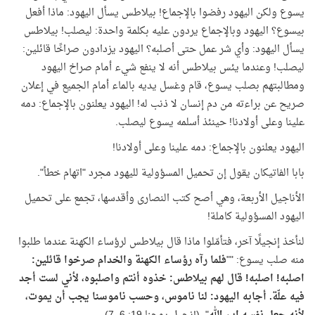
يسوع ولكن اليهود رفضوا بالإجماع! بيلاطس يسأل اليهود: ماذا أفعل
بيسوع؟ اليهود وبالإجماع يردون عليه بكلمة واحدة: ليصلب! بيلاطس
يسأل اليهود: وأي شر عمل حتى أصلبه؟ اليهود يزدادون صراخًا قائلين:
ليصلب! وعندما يئس بيلاطس أنه لا ينفع شيء أمام صراخ اليهود
ومطالبتهم بصلب يسوع، قام وغسل يديه بالماء أمام الجميع في إعلان
صريح عن براءته من دم إنسان لا ذنب له! اليهود يعلنون بالإجماع: دمه
علينا وعلى أولادنا! حينئذ أسلمه يسوع ليصلب.
اليهود يعلنون بالإجماع: دمه علينا وعلى أولادنا!
بابا الفاتيكان يقول إن تحميل المسؤولية لليهود مجرد "اتهام خطأ".
الأناجيل الأربعة، وهي أصح كتب النصارى وأقدسها، تجمع على تحميل
اليهود المسؤولية كاملة!
لنأخذ إنجيلًا آخر، فتأمّلوا ماذا قال بيلاطس لرؤساء الكهنة عندما طلبوا
منه صلب يسوع: ""
فلما رآه رؤساء الكهنة والخدام صرخوا قائلين:
اصلبه! اصلبه! قال لهم بيلاطس: خذوه أنتم واصلبوه، لأني لست أجد
فيه علّة. أجابه اليهود: لنا ناموس، وحسب ناموسنا يجب أن يموت،