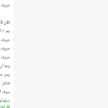
حروف هذا ا
الآن تأم
بعد 7 أحرف من بداية الآية تبدأ الأقوال الثلاثة في عدَّة أصحاب الكهف!
حروف القول 
حروف القول
حروف القول
وبما أن 
ومن خصا
فتأمّل 
سوف أعر
سَيَقُولُون
فَلَا تُمَار