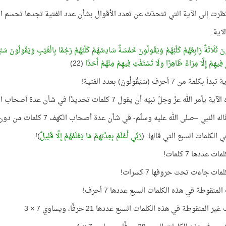
نظرت إلى الآية التي تتحدّث عن تعدد الأقوال بشأن عدد الفتية تجدها تحسم الأ
لآية:
نَ
ثَلَاثَةٌ رَابِعُهُمْ كَلْبُهُمْ وَيَقُولُونَ خَمْسَةٌ سَادِسُهُمْ كَلْبُهُمْ رَجْمًا بِالْغَيْبِ وَيَقُولُونَ سَبْعَةٌ و
ِ فِيهِمْ إِلَّا مِرَاءً ظَاهِرًا ولَا تَسْتَفْتِ فِيهِمْ مِنْهُمْ أَحَدًا
(22)
لمة من 7 أحرف (سَيَقُولُونَ) بعدد الفتية!
أمر الله عزّ وجلّ نبيّه أن يقول 7 كلمات تحديدًا في شأن عدة أصحاب الكهف.
 النبي –صلى الله عليه وسلّم- في شأن عدة أصحاب الكهف 7 كلمات من دون زيادة ولا نقصان!
 الكلمات السبع التي قالها: (
رَبِّي أَعْلَمُ بِعِدَّتِهِمْ مَا يَعْلَمُهُمْ إِلَّا قَلِيلٌ
)!
ت عددها 7 كلمات!
مات جاءت تحت حروفها 7 كسرات!
لمنقوطة في هذه الكلمات السبع عددها 7 أحرف!
 المنقوطة في هذه الكلمات السبع عددها 21 حرفًا، ويساوي 7 × 3