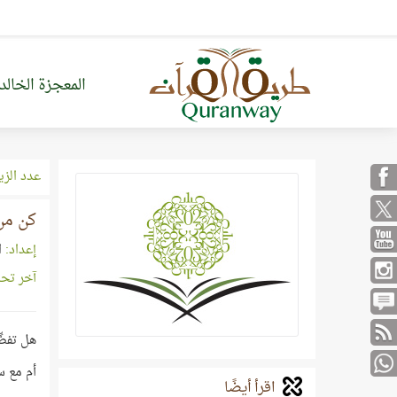
المعجزة الخالد
عدد الزي
كن من 
إعداد:
ا
آخر تح
هل تفضّ
أم مع س
اقرأ أيضًا