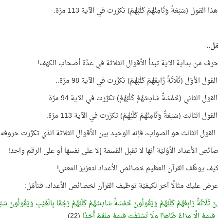
لقول (سَبْعَةٌ وَثَامِنُهُمْ كَلْبُهُمْ) تكرّرت في الآية 113 مرّة.
ّل..
الأوّل (ثَلَاثَةٌ رَّابِعُهُمْ كَلْبُهُمْ) تكرَّرت في الآية 98 مرّة..
 الثاني (خَمْسَةٌ سَادِسُهُمْ كَلْبُهُمْ) تكرّرت في الآية 94 مرّة..
 الثالث (سَبْعَةٌ وَثَامِنُهُمْ كَلْبُهُمْ) تكرّرت في الآية 113 مرّة.
القول الثالث هو الصواب، فإنه الوحيد بين الأقوال الثلاثة الذي تكرَّرت حروفه ب
ئص الأعداد الأوّليّة أنها لا تقبل القسمة إلا على نفسها أو على الرقم واحد!
كيف يوظّف القرآن العظيم خصائص الأعداد لتعزيز المعنى!
ض عليك مثالًا آخر لكيفيّة توظيف القرآن لخصائص الأعداد، فتأمّل:
َ ثَلَاثَةٌ رَابِعُهُمْ
كَلْبُهُمْ
وَيَقُولُونَ خَمْسَةٌ سَادِسُهُمْ
كَلْبُهُمْ
رَجْمًا بِالْغَيْبِ وَيَقُولُونَ سَبْع
ِ فِيهِمْ إِلَّا مِرَاءً ظَاهِرًا ولَا تَسْتَفْتِ فِيهِمْ مِنْهُمْ أَحَدًا
(22)