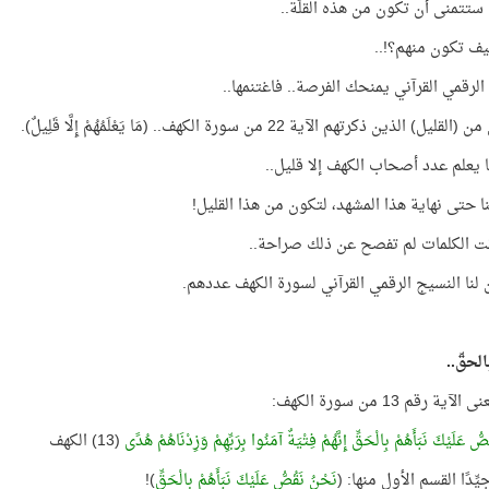
ستتمنى أن تكون من هذه القلّة..
ف تكون منهم؟!..
الرقمي القرآني يمنحك الفرصة.. فاغتنمها..
 الذين ذكرتهم الآية 22 من سورة الكهف.. (مَا يَعْلَمُهُمْ إِلَّا قَلِيلٌ).
ا يعلم عدد أصحاب الكهف إلا قليل..
نا حتى نهاية هذا المشهد، لتكون من هذا القليل!
نت الكلمات لم تفصح عن ذلك صراحة..
ن لنا النسيج الرقمي القرآني لسورة الكهف عددهم.
لحقّ..
آية رقم 13 من سورة الكهف:
ُّ عَلَيْكَ نَبَأَهُمْ بِالْحَقِّ إِنَّهُمْ فِتْيَةٌ آمَنُوا بِرَبِّهِمْ وَزِدْنَاهُمْ هُدًى
(13) الكهف
يِّدًا القسم الأول منها: (
نَحْنُ نَقُصُّ عَلَيْكَ نَبَأَهُمْ بِالْحَقِّ
)!