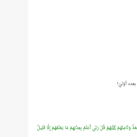
عدد أوّليّ!
َةٌ وَثَامِنُهُمْ
كَلْبُهُمْ
قُلْ رَبِّي أَعْلَمُ بِعِدَّتِهِمْ مَا يَعْلَمُهُمْ إِلَّا قَلِيلٌ