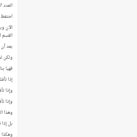
العدد 47 ترتيبه في قائمة الأعداد الأوّليّة رقم 15
احتفظ ب
الآن وب
القسم ال
بعد أن ق
ولكن لم
فهيا بن
إذا تأمّ
وإذا تأمّل
وإذا تأمّ
وهذا العدد = 7 × 4، مع الانتباه إلى
بل إذا تأم
وهكذا إذا 