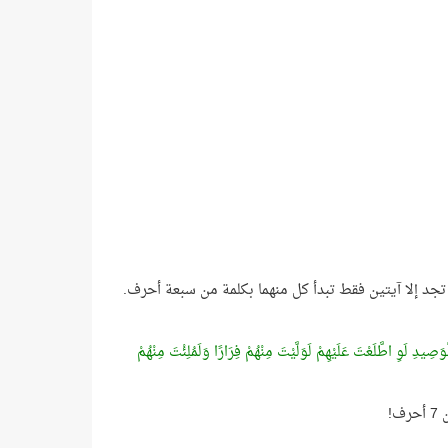
ادرة لأنك إذا تتبَّعت آيات سورة الكهف من بدايتها حتى الآية رقم 70 فلن تجد إلا آيتين فقط تبدأ كل منهما بكلمة من سبعة أحرف.
صِيدِ لَوِ اطَّلَعْتَ عَلَيْهِمْ لَوَلَّيْتَ مِنْهُمْ فِرَارًا وَلَمُلِئْتَ مِنْهُمْ