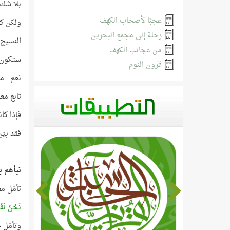
بلا شك 
عجبًا لأصحاب الكهف
ولكن كي
رحلة إلى مجمع البحرين
النسيج 
من عجائب الكهف
ستكون من (القليل)
قرون النوم
نعم.. م
تابع مع
فإذا كا
فقد بيّ
نبأهم با
تأمّل معنى ال
نَحْنُ نَقُص
وتأمّل ج