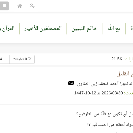
ة
مع الله
خاتم النبيين
المصطفون الأخيار
القرآن و
ارات:
21.5K
0 تعليقات
34 إع
القليل
لدكتور/ أحمد مُحمَّد زين المنّاوي
ديث:
30‏/03‏/2026 هـ 12-10-1447
ِل أن تكون مع قلّة من العارفين؟
واد أعظم من المنساقين؟!