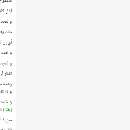
مجموع حروف 
أوّل كلمة م
والعدد 343 يساوي 7 × 7 × 7
ذلك يعني أن 
أي إن كلمة (ق
والعدد 342 يساوي 114 × 3
والعجيب
تذكّر أن هذه ال
وإذا كا
وَتَحْسَبُهُ
رُعْبًا
(18)
سورة الكهف ترتيبها رقم 18،