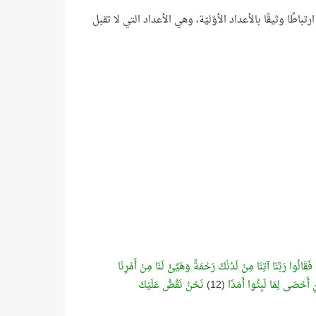
طًا وثيقًا بالأعداد الأوّليّة، وهي الأعداد التي لا تقبل
فَقَالُوا رَبَّنَا آتِنَا مِنْ لَدُنْكَ رَحْمَةً وَهَيِّئْ لَنَا مِنْ أَمْرِنَا
َيْنِ أَحْصَى لِمَا لَبِثُوا أَمَدًا
(12)
نَحْنُ نَقُصُّ عَلَيْكَ