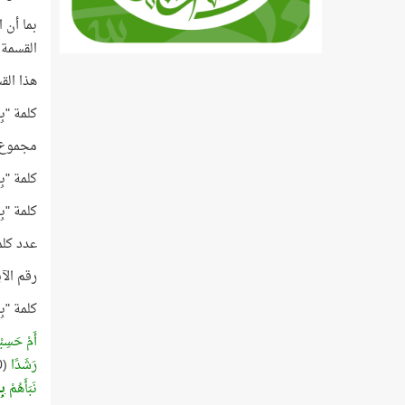
بما أن ا
القسمة 
هذا القسم الأ
كلمة "بِالْحَقّ
مجموع الت
كلمة "بِالْحَقِّ"
كلمة "بِالْحَقِّ"
عدد كلمات الآية 11
رقم الآية 13، وهذا العدد
كلمة "بِالْحَقِّ" هي 
أَمْ حَسِبْ
رَشَدًا
(10)
نَبَأَهُمْ
بِ