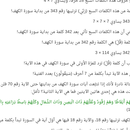
هذه الكلمات السبع 28 حرفًا، ويساوي 7 × 4
ن هذه الكلمات السبع (رَبِّي) ترتيبها رقم 343 من بداية سورة الكهف!
هذه الكلمات السبع تأتي بعد 342 كلمة من بداية سورة الكهف!
ُلْ) هي الكلمة رقم 342 من بداية سورة الكهف!
 أن كلمة (قُلْ) ترد للمرّة الأولى في سورة الكهف في هذه الآية!
آية تبدأ بكلمة من 7 أحرف (سَيَقُولُونَ) بعدد الفتية!
وهذه حالة ن
نت هذه هي إحدى هاتين الآيتين فما هي الآية الثانية؟ تأمّل:
مْ أَيْقَاظًا وَهُمْ رُقُودٌ وَنُقَلِّبُهُمْ ذَاتَ الْيَمِينِ وَذَاتَ الشِّمَالِ وَكَلْبُهُمْ بَاسِطٌ ذِرَاعَيْهِ بِالْوَ
 والآية رقم 18 فيها هي أوّل آية في السورة تبدأ بكلمة من 7 أحرف!