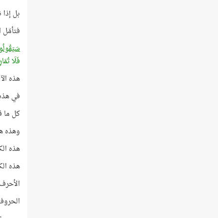
بل إذا 
فتأمّل ا
سَيَقُولُو
فَلَا تُمَار
هذه الآية تبدأ بك
في هذه الآية ي
كل ما قاله
وهذه هي
هذه الكلما
هذه الكل
الأحرف ا
الحروف غير