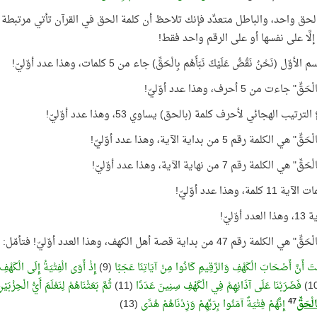
لحق واحد، والباطل متعدِّد فإنك تلاحظ أن كلمة الحق في القرآن تأتي مرتبطة ارتبا
إلَّا على نفسها أو على الرقم واحد فقط!
وّل (نَحْنُ نَقُصُّ عَلَيْكَ نَبَأَهُم بِالْحَقِّ) جاء من 5 كلمات، وهذا عدد أوّليّ!
ِ" جاءت من 5 أحرف، وهذا عدد أوّليّ!
رتيب الهجائي لأحرف كلمة (بالحق) يساوي 53، وهذا عدد أوّليّ!
 هي الكلمة رقم 5 من بداية الآية، وهذا عدد أوّليّ!
 هي الكلمة رقم 7 من نهاية الآية، وهذا عدد أوّليّ!
 كلمة، وهذا عدد أوّليّ!
 أوّليّ!
الكلمة رقم 47 من بداية قصة أهل الكهف، وهذا العدد أوّليّ! فتأمّل:
تَ أَنَّ أَصْحَابَ الْكَهْفِ وَالرَّقِيمِ كَانُوا مِنْ آيَاتِنَا عَجَبًا
(9)
إِذْ أَوَى الْفِتْيَةُ إِلَى الْكَهْفِ 
فَضَرَبْنَا عَلَى آذَانِهِمْ فِي الْكَهْفِ سِنِينَ عَدَدًا
(11)
ثُمَّ بَعَثْنَاهُمْ لِنَعْلَمَ أَيُّ الْحِزْب
47
الْحَقِّ
إِنَّهُمْ فِتْيَةٌ آمَنُوا بِرَبِّهِمْ وَزِدْنَاهُمْ هُدًى
(13)