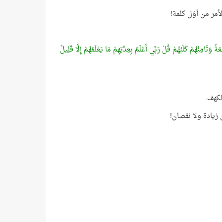
مر من أوّل كلمة!
َثَامِنُهُمْ كَلْبُهُمْ قُلْ رَبِّي أَعْلَمُ بِعِدَّتِهِمْ مَا يَعْلَمُهُمْ إِلَّا قَلِيلٌ