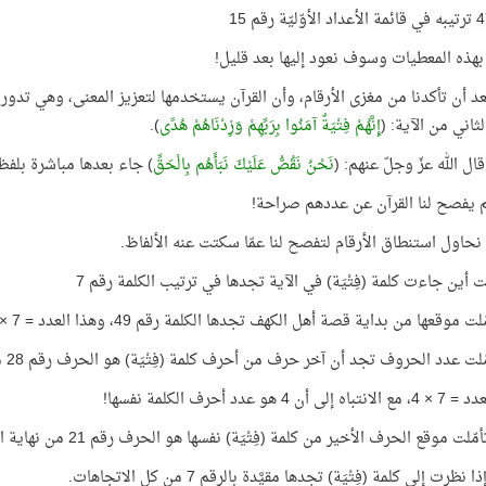
هذه المعطيات وسوف نعود إليها بعد قليل!
عد أن تأكدنا من مغزى الأرقام، وأن القرآن يستخدمها لتعزيز المعنى، وهي تدور
ثاني من الآية: (
إِنَّهُمْ فِتْيَةٌ آمَنُوا بِرَبِّهِمْ وَزِدْنَاهُمْ هُدًى
).
ال الله عزّ وجلّ عنهم: (
نَحْنُ نَقُصُّ عَلَيْكَ نَبَأَهُم بِالْحَقِّ
) جاء بعدها مباشرة بلفظ
 يفصح لنا القرآن عن عددهم صراحة!
ا نحاول استنطاق الأرقام لتفصح لنا عمّا سكتت عنه الألفاظ.
لت أين جاءت كلمة (فِتْيَة) في الآية تجدها في ترتيب الكلمة رقم 7
ت موقعها من بداية قصة أهل الكهف تجدها الكلمة رقم 49، وهذا العدد = 7 × 7
لت عدد الحروف تجد أن آخر حرف من أحرف كلمة (فِتْيَة) هو الحرف رقم 28 من بداية الآية!
 أن 4 هو عدد أحرف الكلمة نفسها!
ّلت موقع الحرف الأخير من كلمة (فِتْيَة) نفسها هو الحرف رقم 21 من نهاية الآية، أي 7 × 3
نظرت إلى كلمة (فِتْيَة) تجدها مقيَّدة بالرقم 7 من كل الاتجاهات.