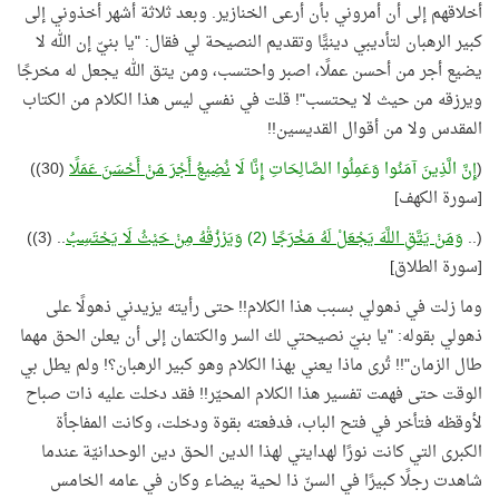
أخلاقهم إلى أن أمروني بأن أرعى الخنازير. وبعد ثلاثة أشهر أخذوني إلى
كبير الرهبان لتأديبي دينيًّا وتقديم النصيحة لي فقال: "يا بنيّ إن الله لا
يضيع أجر من أحسن عملًا، اصبر واحتسب، ومن يتق الله يجعل له مخرجًا
ويرزقه من حيث لا يحتسب"! قلت في نفسي ليس هذا الكلام من الكتاب
المقدس ولا من أقوال القديسين!!
(
إِنَّ الَّذِينَ آمَنُوا وَعَمِلُوا الصَّالِحَاتِ إِنَّا لَا
نُضِيعُ أَجْرَ مَنْ أَحْسَنَ عَمَلًا
(30))
[سورة الكهف]
(..
وَمَنْ يَتَّقِ اللَّهَ يَجْعَلْ لَهُ مَخْرَجًا
(2)
وَيَرْزُقْهُ مِنْ حَيْثُ لَا يَحْتَسِبُ
.. (3))
[سورة الطلاق]
وما زلت في ذهولي بسبب هذا الكلام!! حتى رأيته يزيدني ذهولًا على
ذهولي بقوله: "يا بنيّ نصيحتي لك السر والكتمان إلى أن يعلن الحق مهما
طال الزمان"!! تُرى ماذا يعني بهذا الكلام وهو كبير الرهبان؟! ولم يطل بي
الوقت حتى فهمت تفسير هذا الكلام المحيّر!! فقد دخلت عليه ذات صباح
لأوقظه فتأخر في فتح الباب، فدفعته بقوة ودخلت، وكانت المفاجأة
الكبرى التي كانت نورًا لهدايتي لهذا الدين الحق دين الوحدانيّة عندما
شاهدت رجلًا كبيرًا في السنّ ذا لحية بيضاء وكان في عامه الخامس