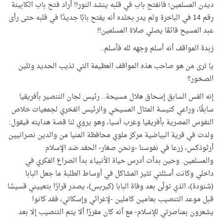
ديدن المسلمين؛ فانفتح باب في قلبه ينشد النور!! أراد فتح باب الكابينة
رقم 14 في الباخرة ولم يدر بخلده أنه يفتح بابًا جديدًا في قلبه حتى رأى
عبد المسيح قائمًا يصلي صلاة المسلمين!!
زبدة المواقف أنه أسلم وجهه لله فأسلم..
يا ترى من هو صاحب هذه المواقف العظيمة التي تذيب الحديد وتلين
الصخور؟
إنه القس السابق إسحاق هلال مسيحة.. رئيس لجان التنصير بأفريقيا
سابقًا، وراعي كنيسة المثال المسيحي والرئيس الفخري لجمعيات خلاص
النفوس المصرية بأفريقيا وغرب آسيا، وهو يروي لنا قصة هدايته فيقول:
ولدت في قرية البياضية مركز ملوي محافظة المنيا من والدين نصرانيين
أرثوذكس، زرعا في نفوسنا -ونحن صغار- الحقد ضد الإسلام
والمسلمين. وحين بدأت أدرس حياة الأنبياء بدأ الصراع الفكري في
داخلي وكانت أسئلتي تثير المشاكل في أوساط الطلبة ما جعل البابا
(شنودة)، الذي تولّى بعد وفاة البابا (كيربس)، يصدر قرارًا بتعييني قسيسًا
قبل موعد التنصيب بعامين كاملين -لإغرائي وإسكاتي، فقد كانوا
يشعرون بمناصرتي للإسلام- مع أنه كان مقررًا ألا يتم التنصيب إلا بعد