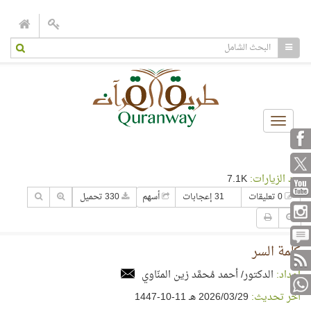
Toggle
navigation
عدد الزيارات:
7.1K
0 تعليقات
31 إعجابات
أسهم
330 تحميل
كلمة السر
إعداد:
الدكتور/ أحمد مُحمَّد زين المنّاوي
آخر تحديث:
29‏/03‏/2026 هـ 11-10-1447