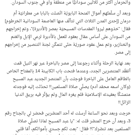
والحرمان أكثر من ثلاثين سودانيًّا من منطقة واو في جنوب السودان.
وبعد أن سلّمتُهم أموال المنحة البابويّة اتّصلت بالبابا من مطرانيّة أم
درمان [إحدى المدن الثلاث التي تتألّف منها العاصمة السودانية الخرطوم]
فقال: "خذوهم ليروا المقدسات المسيحيّة بمصر (الأديرة)"، وتم إخراجهم
من السودان على أساس عمّال بعقود للعمل بالأديرة لرعي الإبل والغنم
والخنازير، وتم عمل عقود صوريّة حتّى تتمكّن لجنة التنصير من إخراجهم
إلى مصر.
بعد نهاية الرحلة وأثناء رجوعنا إلى مصر بالباخرة عبر نهر النيل قمت
أتفقّد المتنصرين الجدد، وعندما فتحت باب الكابينة 14 بالمفتاح الخاص
بالطاقم العامل على الباخرة فوجئت بأن المتنصر الجديد عبد المسيح
(وكان اسمه محمّد آدم) يصلّي صلاة المسلمين!! تحدّثت إليه فوجدته
متمسّكًا بعقيدته الإسلاميّة فلم يغره المال ولم يؤثّر فيه بريق الدنيا
الزائل!!
خرجت وبعد نحو الساعة أرسلت له أحد المنصّرين فحضر لي بالجناح رقم
3، وبعد أن خرج المنصّر قلت له: "يا عبد المسيح لماذا تصلّي صلاة
المسلمين بعد تنصّرك"؟! فقال: "بعت لكم جسدي بأموالكم، أمّا قلبي