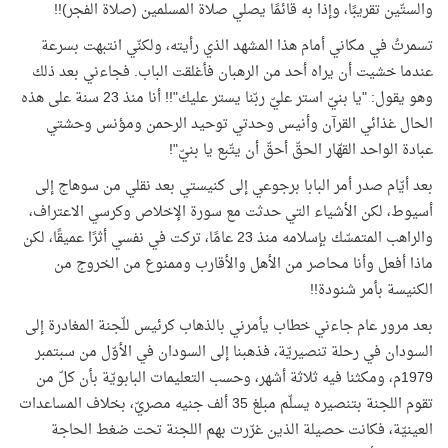
والستّين تقريبًا، وإذا به قائمًا يصلي صلاة المسلمين (صلاة الفجر)!!
تسمرتُ في مكاني أمام هذا المشهد الذي رأيته، ولكنّي انتبهت بسرعة
عندما خشيت أن يراه أحد من الرهبان فأغلقت الباب. فجاءني بعد ذلك
وهو يقول: "يا بنيّ استر عليّ ربّنا يستر عليك"!! أنا منذ 23 سنة على هذه
الحال غذائي القرآن وأنيس وحدتي توحيد الرحمن ومؤنس وحشتي
عبادة الواحد القهّار الحقّ أحقّ أن يتّبع يا بنيّ"!
بعد أيّام صدر أمر البابا برجوعي إلى كنيستي بعد نقلي من سوهاج إلى
أسيوط، لكن الأشياء التي حدثت مع سورة الإخلاص وكرسي الاعتراف،
والراهب المتمسّك بإسلامه منذ 23 عامًا، تركت في نفسي أثرًا عميقًا، لكن
ماذا أفعل وأنا محاصر من الأهل والأقارب وممنوع من الخروج من
الكنيسة بأمر شنودة!!
بعد مرور عام جاءني خطاب يأمرني بالذهاب كرئيس للّجنة المغادرة إلى
السودان في رحلة تنصيريّة، فذهبنا إلى السودان في الأوّل من سبتمبر
1979م، ومكثنا فيه ثلاثة أشهر، وحسب التعليمات البابويّة بأن كلّ من
تقوم اللجنة بتنصيره يسلّم مبلغ 35 ألف جنيه مصريّ، بخلاف المساعدات
العينيّة، فكانت حصيلة الذين غرّرت بهم اللجنة تحت ضغط الحاجة