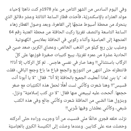
وفي اليوم السادس من الشهر الثامن من عام 1978م كنت ذاهبًا لإحياء
مولد العذراء بالإسكندريّة، فأخذت قطار الساعة الثالثة وعشر دقائق الذي
يتحرك من محطة أسيوط متجهًا إلى القاهرة، وبعد وصول القطار زهاء
الساعة التاسعة والنصف تقريبًا ركبت الحافلة من محطة العتبة رقم 64
المتجهة إلى العباسيّة وأثناء ركوبي في الحافلة بملابسي الكهنوتية
وصليب يزن ربع كيلو من الذهب الخالص، وعصاي الكرير، صعد صبيّ في
الحادية عشرة من عمره تقريبًا، يبيع كتيبات صغيرة فوزعها على كلّ
الركّاب باستثنائي!! وهنا صار في نفسي هاجس.. لمَ كل الركاب إلا أنا؟!
فانتظرته حتّى انتهى من التوزيع والجمع فباع ما باع وجمع الباقي، فقلت
له: "يا بنيّ لماذا أعطيت الجميع بالحافلة إلا أنا". فقال: "لا يا أبونا أنت
قسيس"!! وهنا شعرت وكأنّني لست أهلًا لحمل هذه الكتيّبات مع صغر
حجمها. ألححت عليه ليبيعني منها فقال: "لا دي كتب إسلاميّة" ونزل،
وبنزول هذا الصّبي من الحافلة شعرت وكأنّني جائع وفي هذه الكتب
شبعي، وكأنّني عطشان وفيها شُربي!!
نزلت خلفه فجرى خائفًا منّي فنسيت من أنا وجريت وراءه حتّى أدركته
وحصلت منه على كتابين. وعندما وصلت إلى الكنيسة الكبرى بالعبّاسيّة