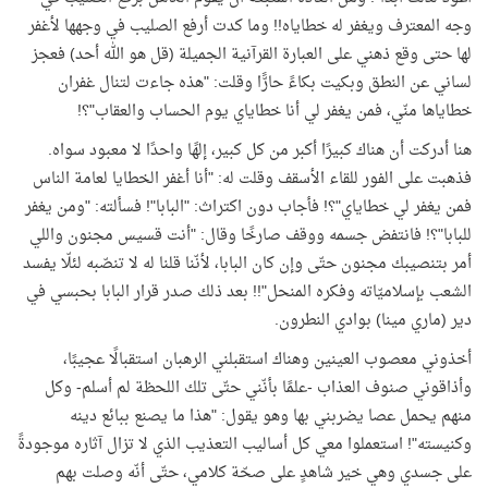
وجه المعترف ويغفر له خطاياه!! وما كدت أرفع الصليب في وجهها لأغفر
لها حتى وقع ذهني على العبارة القرآنية الجميلة (قل هو الله أحد) فعجز
لساني عن النطق وبكيت بكاءً حارًّا وقلت: "هذه جاءت لتنال غفران
خطاياها منّي، فمن يغفر لي أنا خطاياي يوم الحساب والعقاب"؟!
هنا أدركت أن هناك كبيرًا أكبر من كل كبير، إلهًا واحدًا لا معبود سواه.
فذهبت على الفور للقاء الأسقف وقلت له: "أنا أغفر الخطايا لعامة الناس
فمن يغفر لي خطاياي"؟! فأجاب دون اكتراث: "البابا"! فسألته: "ومن يغفر
للبابا"؟! فانتفض جسمه ووقف صارخًا وقال: "أنت قسيس مجنون واللي
أمر بتنصيبك مجنون حتّى وإن كان البابا، لأنّنا قلنا له لا تنصّبه لئلّا يفسد
الشعب بإسلاميّاته وفكره المنحل"!! بعد ذلك صدر قرار البابا بحبسي في
دير (ماري مينا) بوادي النطرون.
أخذوني معصوب العينين وهناك استقبلني الرهبان استقبالًا عجيبًا،
وأذاقوني صنوف العذاب -علمًا بأنّني حتّى تلك اللحظة لم أسلم- وكل
منهم يحمل عصا يضربني بها وهو يقول: "هذا ما يصنع ببائع دينه
وكنيسته"! استعملوا معي كل أساليب التعذيب الذي لا تزال آثاره موجودةً
على جسدي وهي خير شاهدٍ على صحّة كلامي، حتّى أنّه وصلت بهم