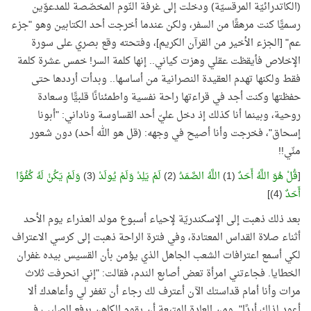
(الكاتدرائيّة المرقسيّة) ودخلت إلى غرفة النّوم المخصّصة للمدعوّين
رسميًّا كنت مرهقًا من السفر، ولكن عندما أخرجت أحد الكتابين وهو "جزء
عم" [الجزء الأخير من القرآن الكريم]، وفتحته وقع بصري على سورة
الإخلاص فأيقظت عقلي وهزت كياني.. إنها كلمة السر! خمس عشرة كلمة
فقط ولكنها تهدم العقيدة النصرانية من أساسها.. وبدأت أرددها حتى
حفظتها وكنت أجد في قراءتها راحة نفسية واطمئنانًا قلبيًّا وسعادة
روحية، وبينما أنا كذلك إذ دخل عليّ أحد القساوسة وناداني: "أبونا
إسحاق"، فخرجت وأنا أصيح في وجهه: (قل هو الله أحد) دون شعور
منّي!!
[
قُلْ هُوَ اللَّهُ أَحَدٌ
(1)
اللَّهُ الصَّمَدُ
(2)
لَمْ يَلِدْ وَلَمْ يُولَدْ
(3)
وَلَمْ يَكُنْ لَهُ كُفُوًا
أَحَدٌ
(4)]
بعد ذلك ذهبت إلى الإسكندريّة لإحياء أسبوع مولد العذراء يوم الأحد
أثناء صلاة القداس المعتادة، وفي فترة الراحة ذهبت إلى كرسي الاعتراف
لكي أسمع اعترافات الشعب الجاهل الذي يؤمن بأن القسيس بيده غفران
الخطايا. فجاءتني امرأة تعض أصابع الندم، فقالت: "إني انحرفت ثلاث
مرات وأنا أمام قداستك الآن أعترف لك رجاء أن تغفر لي وأعاهدك ألا
أعود لذلك أبدًا". ومن العادة المتبعة أن يقوم الكاهن برفع الصليب في