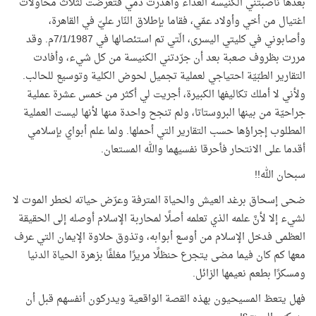
بعدها ناصبتني الكنيسة العداء وأهدرت دمي فتعرضت لثلاث محاولات
اغتيال من أخي وأولاد عمّي، فقاما بإطلاق النّار عليّ في القاهرة،
وأصابوني في كليتي اليسرى، الّتي تم استئصالها في 7/1/1987م. وقد
مررت بظروف صعبة بعد أن جرّدتني الكنيسة من كل شيء، وأفادت
التقارير الطبّيّة احتياجي لعملية تجميل لحوض الكلية وتوسيع للحالب.
ولأني لا أملك تكاليفها الكبيرة، أجريت لي أكثر من خمس عشرة عملية
جراحيّة من بينها البروستاتا، ولم تنجح واحدة منها لأنها ليست العملية
المطلوب إجراؤها حسب التقارير التي أحملها. ولما علم أبواي بإسلامي
أقدما على الانتحار فأحرقا نفسيهما والله المستعان.
سبحان الله!!
ضحى إسحاق برغد العيش والحياة المترفة وعرّض حياته لخطر الموت لا
لشيء إلا لأنَّ علمه الذي تعلمه أصلًا لمحاربة الإسلام أوصله إلى الحقيقة
العظمى فدخل الإسلام من أوسع أبوابه، وتذوق حلاوة الإيمان التي عرف
معها كم كان فيما مضى يتجرع حنظلًا مريرًا مغلفًا بزهرة الحياة الدنيا
ومسكرًا بطعم نعيمها الزائل.
فهل يتعظ المسيحيون بهذه القصة الواقعية ويدركون أنفسهم قبل أن