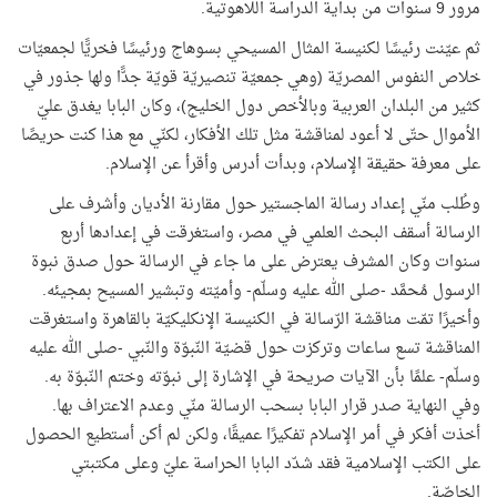
مرور 9 سنوات من بداية الدراسة اللاهوتية.
ثم عيّنت رئيسًا لكنيسة المثال المسيحي بسوهاج ورئيسًا فخريًّا لجمعيّات
خلاص النفوس المصريّة (وهي جمعيّة تنصيريّة قويّة جدًّا ولها جذور في
كثير من البلدان العربية وبالأخص دول الخليج)، وكان البابا يغدق عليّ
الأموال حتّى لا أعود لمناقشة مثل تلك الأفكار، لكنّي مع هذا كنت حريصًا
على معرفة حقيقة الإسلام، وبدأت أدرس وأقرأ عن الإسلام.
وطُلب منّي إعداد رسالة الماجستير حول مقارنة الأديان وأشرف على
الرسالة أسقف البحث العلمي في مصر، واستغرقت في إعدادها أربع
سنوات وكان المشرف يعترض على ما جاء في الرسالة حول صدق نبوة
الرسول مُحمَّد -صلى الله عليه وسلّم- وأميّته وتبشير المسيح بمجيئه.
وأخيرًا تمّت مناقشة الرّسالة في الكنيسة الإنكليكيّة بالقاهرة واستغرقت
المناقشة تسع ساعات وتركزت حول قضيّة النّبوّة والنّبي -صلى الله عليه
وسلّم- علمًا بأن الآيات صريحة في الإشارة إلى نبوّته وختم النّبوّة به.
وفي النهاية صدر قرار البابا بسحب الرسالة منّي وعدم الاعتراف بها.
أخذت أفكر في أمر الإسلام تفكيرًا عميقًا، ولكن لم أكن أستطيع الحصول
على الكتب الإسلامية فقد شدّد البابا الحراسة عليّ وعلى مكتبتي
الخاصّة.