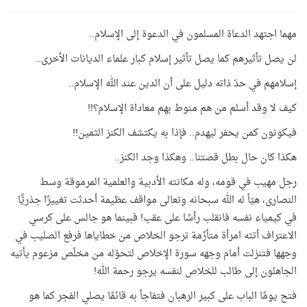
مهما اجتهد الدعاة المسلمون في الدعوة إلى الإسلام..
لن يصل تأثيرهم كما يصل تأثير إسلام كبار علماء الديانات الأخرى..
إسلامهم في حدّ ذاته دليل على أن الدين عند الله الإسلام..
كيف لا وقد أسلم من هم منوط بهم معاداة الإسلام؟!!
فيكونون كمن يحفر ليهدم.. فإذا به يكتشف الكنز الثمين!!
هكذا كان حال بطل قصتنا.. وهكذا وجد الكنز..
رجل مهيب في قومه، وله مكانته الأدبية والعلمية المرموقة وسط
النصارى، هيّأ له الله سبحانه وتعالى مواقف عظيمة أحدثت تغييرًا جذريًّا
في كيمياء نفسه فانقلب رأسًا على عقب! فبينما هو جالس على كرسي
الاعتراف أتته امرأة متأزّمة ترجو الخلاص من خطاياها فرفع الصليب في
وجهها فتنزلت أمام وجهه سورة الإخلاص لتحوّله من مخلّص مزعوم يأتيه
الجاهلون إلى طالب للخلاص لنفسه يرجو رحمة الله!
فتح يومًا الباب على كبير الرهبان فتفاجأ به قائمًا يصلي الفجر كما هو