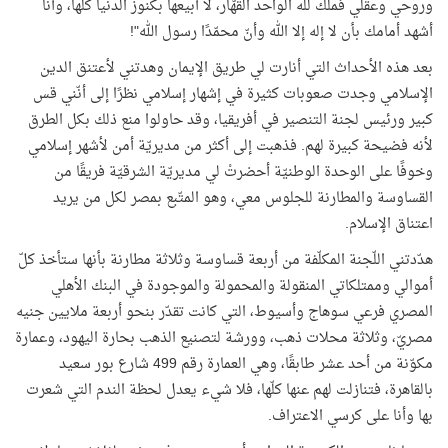
وروحي وعقلي فملك لله الواحد القهّار، لا أبيعها بكنوز الدنيا كلها، وأنا
أشهد أمامك بأن لا إله إلا الله وأنّ محمّدًا رسول الله"!
بعد هذه الأحداث التي أنارت لي طريق الإيمان وهدتني لأعتنق الدين
الإسلامي وجدت صعوبات كثيرة في إشهار إسلامي نظرًا إلى أنّني قس
كبير ورئيس لجنة التنصير في أفريقيا، وقد حاولوا منع ذلك بكل الطرق
لأنه فضيحة كبيرة لهم. فذهبت إلى أكثر من مديريّة أمن لأشهر إسلامي
وخوفًا على الوحدة الوطنيّة أحضرتْ لي مديريّة الشرقيّة فريقًا من
القساوسة والمطارنة للجلوس معي، وهو المتّبع بمصر لكل من يريد
اعتناق الإسلام.
هدّدتني اللّجنة المكلّفة من أربعة قساوسة وثلاثة مطارنة بأنها ستأخذ كلّ
أموالي وممتلكاتي المنقولة والمحمولة والموجودة في البنك الأهلي
المصري فرعي سوهاج وأسيوط، التي كانت تقدّر بنحو أربعة ملايين جنيه
مصريّ، وثلاثة محلات ذهب، وورشة لتصنيع الذهب بحارة اليهود، وعمارة
مكوّنة من أحد عشر طابقًا، وهي العمارة رقم 499 شارع بور سعيد
بالقاهرة، فتنازلت لهم عنها كلّها، فلا شيء يعدل لحظة الندم التي شعرت
بها وأنا على كرسي الاعتراف.