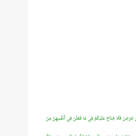
ِنْ خَرَجْنَ فَلَا جُنَاحَ عَلَيْكُمْ فِي مَا فَعَلْنَ فِي أَنْفُسِهِنَّ مِنْ