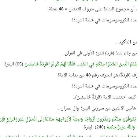
 أن مجموع النقاط على حروف الآيتين =
48
نقطة!
ن التأكيد..
أين جاء لفظ (قرد) للمرّة الأولى في القرآن..
لِمْتُمُ الَّذِينَ اعْتَدَوْا مِنْكُمْ فِي السَّبْتِ فَقُلْنَا لَهُمْ كُونُوا قِرَدَةً خَاسِئِينَ
(65) البقرة
ف (قِرَدَةً) هو الحرف رقم
48
من بداية الآية!
يف اختتمت الآية (قِرَدَةً خَاسِئِينَ)..
ا هاتين الآيتين من سورتي البقرة وآل عمران..
 يُتَوَفَّوْنَ مِنْكُمْ وَيَذَرُونَ أَزْوَاجًا وَصِيَّةً لِأَزْوَاجِهِمْ مَتَاعًا إِلَى الْحَوْلِ غَيْرَ إِخْرَاجٍ فَإ
َاللَّهُ عَزِيزٌ حَكِيمٌ
(240) البقرة