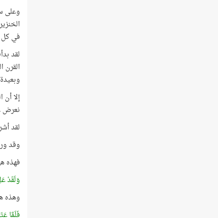
في كل خ
لقد بدأ
القرن ا
وبعيدة 
إلا أن 
نعرض ع
لقد أشرنا
وقد ورد
فهذه هي 
وَلَقَدْ عَ
وهذه هي
فَلَمَّا عَت