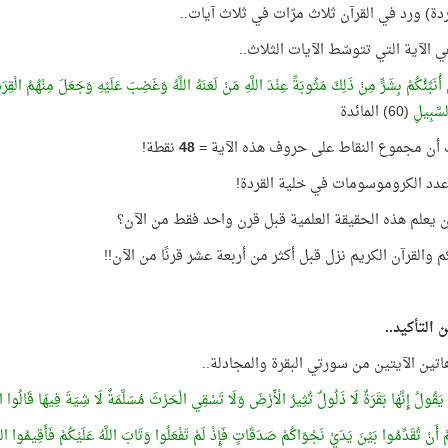
دة) ورد في القرآن ثلاث مرّات في ثلاث آيات..
 الآية التي تتوسّط الآيات الثلاث..
نَبِّئُكُمْ بِشَرٍّ مِنْ ذَلِكَ مَثُوبَةً عِنْدَ اللَّهِ مَنْ لَعَنَهُ اللَّهُ وَغَضِبَ عَلَيْهِ وَجَعَلَ مِنْهُمُ الْقِ
سَّبِيلِ
(60) المائدة
 أن مجموع النقاط على حروف هذه الآية =
48
نقطة!
 يعلم هذه الحقيقة العلمية قبل قرن واحد فقط من الآن؟
م والقرآن الكريم نزل قبل أكثر من أربعة عشر قرنًا من الآن!!
 التأكيد..
 هاتين الآيتين من سورتي البقرة والمجادلة..
هُ يَقُولُ إِنَّهَا بَقَرَةٌ لَا ذَلُولٌ تُثِيرُ الْأَرْضَ وَلَا تَسْقِي الْحَرْثَ مُسَلَّمَةٌ لَا شِيَةَ فِيهَا قَالُو
مْ أَنْ تُقَدِّمُوا بَيْنَ يَدَيْ نَجْوَاكُمْ صَدَقَاتٍ فَإِذْ لَمْ تَفْعَلُوا وَتَابَ اللَّهُ عَلَيْكُمْ فَأَقِيمُوا الص