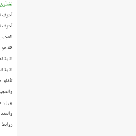
تَعْمَلُونَ
أحرف لف
أحرف لف
العجيب
48 هو عدد الكروموسومات في خلية القردة!
الآية الأولى عدد كل
الآية الثانية عدد كل
تأمّلوا 
والعجيب أن السورة رق
بل إن سو
والعدد 48 يساوي 24 + 24
روابط ر