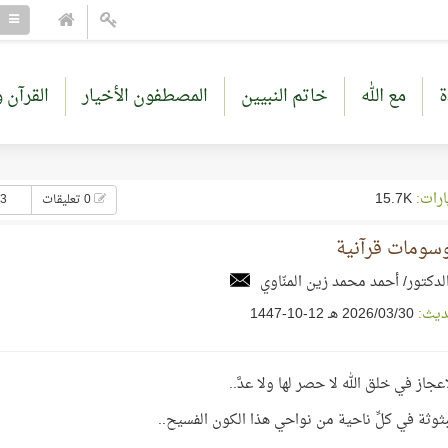
ة
مع الله
خاتم النبيين
المصطفون الأخيار
القرآن و
ارات:
15.7K
0 تعليقات
23 إع
سومات قرآنية
لدكتور/ أحمد محمد زين المنّاوي
ديث:
30‏/03‏/2026 هـ 12-10-1447
عجاز في خلق الله لا حصر لها ولا عدَّ..
وثة في كلِّ ناحية من نواحي هذا الكون الفسيح..