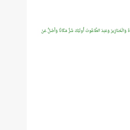
َدَةَ وَالْخَنَازِيرَ وَعَبَدَ الطَّاغُوتَ أُولَئِكَ شَرٌّ مَكَانًا وَأَضَلُّ عَنْ