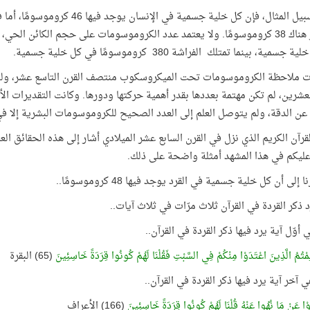
لية جسمية، بينما تمتلك الفراشة
380
كروموسومًا في كل خلية جسمية.
ت ملاحظة الكروموسومات تحت الميكروسكوب منتصف القرن التاسع عشر، ولك
لعشرين، لم تكن مهتمة بعددها بقدر أهمية حركتها ودورها. وكانت التقديرات الأوّ
عن الدقة، ولم يتوصل العلم إلى العدد الصحيح للكروموسومات البشرية إلا في أواخ
القرآن الكريم الذي نزل في القرن السابع عشر الميلادي أشار إلى هذه الحقائق
ليكم في هذا المشهد أمثلة واضحة على ذلك.
 إلى أن كل خلية جسمية في القرد يوجد فيها 48 كروموسومًا..
 ذكر القردة في القرآن ثلاث مرّات في ثلاث آيات..
أوّل آية يرد فيها ذكر القردة في القرآن..
لِمْتُمُ الَّذِينَ اعْتَدَوْا مِنْكُمْ فِي السَّبْتِ فَقُلْنَا لَهُمْ كُونُوا قِرَدَةً خَاسِئِينَ
(65) البقرة
 آخر آية يرد فيها ذكر القردة في القرآن..
َوْا عَنْ مَا نُهُوا عَنْهُ قُلْنَا لَهُمْ كُونُوا قِرَدَةً خَاسِئِينَ
(166) الأعراف