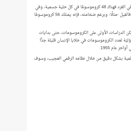
وعلى سبيل المثال، فإن كل خلية جسمية في الإنسان يوجد فيها 46 كروموسومًا، أما في القرد فهناك 48 كروموسومًا في كل خلية جسمية، وفي
الخنزير هناك 38 كروموسومًا. ولا يعتمد عدد الكروموسومات على حجم الكائن الحي، فالفيل -مثلًا- وبرغم ضخامته، فإنه يمتلك 56 كروموسومًا
ن الدراسات الأولى على الكروموسومات، حتى بدايات
ليّة لعدد الكروموسومات في خلايا الإنسان قليلة جدًّا
ر عام 1955.
 العلمية بشكل دقيق من خلال نظامه الرقمي العجيب، وسوف