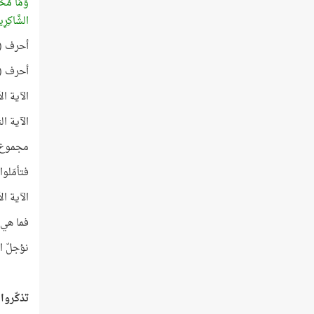
وَمَا مُحَمّ
الشَّاكِرِي
أحرف (قِ
أحرف (قِ
الآية الأولى رق
الآية الثانية ر
مجموع حروف الآيتين
فتأمّلوا
الآية الأولى عدد كلمات
فما هي 
نؤجلّ ا
تذكّروا