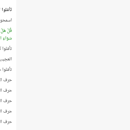
تأمّلوا
اسمحوا 
قُلْ هَلْ أُ
سَوَاءِ ال
تأمّلوا ك
العجيب
تأمّلوا حر
حرف الألف
حرف اللام
حرف الق
حرف الراء
حرف الدال