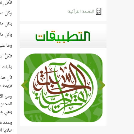
فكل إنس
البصمة القرآنية
وكل مخل
وكل ما 
وكل ما 
وما على 
فكلُّ آ
وآيات ا
لأن هذه
تزيده حي
ومن الآ
المحتوي
وهي عبا
وعدد هذ
خلايا ال