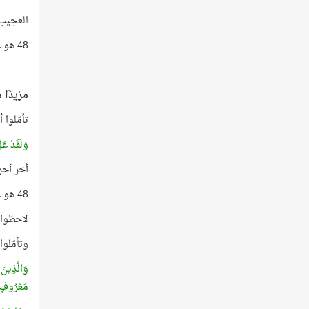
العجيب
48 هو عدد الكروموسومات في خلية القردة!
مزيدًا م
تأمّلوا 
وَلَقَدْ عَ
أخر أحر
48 هو عدد الكروموسومات في خلية القردة!
لاحظوا ك
وتأمّلو
وَالَّذِينَ
مَعْرُوفٍ و