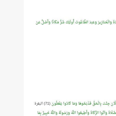
رَدَةَ وَالْخَنَازِيرَ وَعَبَدَ الطَّاغُوتَ أُولَئِكَ شَرٌّ مَكَانًا وَأَضَلُّ عَنْ
ا الْآنَ جِئْتَ بِالْحَقِّ فَذَبَحُوهَا وَمَا كَادُوا يَفْعَلُونَ
(71) البقرة
َّلَاةَ وَآتُوا الزَّكَاةَ وَأَطِيعُوا اللَّهَ وَرَسُولَهُ وَاللَّهُ خَبِيرٌ بِمَا