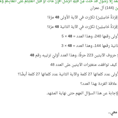
َدٌ إِلَّا رَسُولٌ قَدْ خَلَتْ مِنْ قَبْلِهِ الرُّسُلُ أَفَإِنْ مَاتَ أَوْ قُتِلَ انْقَلَبْتُمْ عَلَى أَعْقَابِكُمْ وَمَن
نَ
(144) آل عمران
رَدَةً خَاسِئِينَ) تكرّرت في الآية الأولى
48
مرّة!
رَدَةً خَاسِئِينَ) تكرّرت في الآية الثانية
48
مرّة!
مها 240، وهذا العدد =
48
× 5
قمها 144، وهذا العدد =
48
× 3
 223 حرفًا، وهذا العدد أوّليّ ترتيبه رقم
48
 كيف توافقت متغيّرات الآيتين على العدد 48
ها 27 كلمة والآية الثانية عدد كلماتها 27 كلمة أيضًا؟
علاقة القردة بهذا العدد؟
لإجابة عن هذا السؤال المهم حتى نهاية المشهد.
 معي..