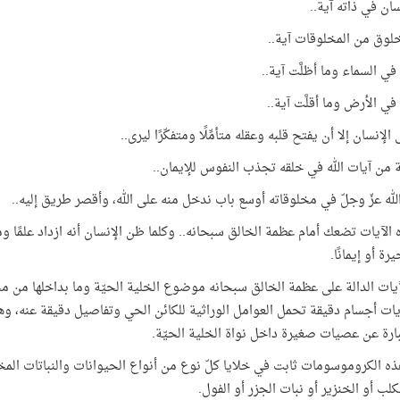
ان في ذاته آية..
وق من المخلوقات آية..
في السماء وما أظلَّت آية..
في الأرض وما أقلَّت آية..
الإنسان إلا أن يفتح قلبه وعقله متأمِّلًا ومتفكّرًا ليرى..
ية من آيات الله في خلقه تجذب النفوس للإيمان..
لله عزّ وجلّ في مخلوقاته أوسع باب ندخل منه على الله، وأقصر طريق إليه..
 الآيات تضعك أمام عظمة الخالق سبحانه.. وكلما ظن الإنسان أنه ازداد علمًا 
رة أو إيمانًا.
يات الدالة على عظمة الخالق سبحانه موضوع الخلية الحيّة وما بداخلها من
ات أجسام دقيقة تحمل العوامل الوراثية للكائن الحي وتفاصيل دقيقة عنه، وهي
رة عن عصيات صغيرة داخل نواة الخلية الحيّة.
ه الكروموسومات ثابت في خلايا كلّ نوع من أنواع الحيوانات والنباتات المخ
كلب أو الخنزير أو نبات الجزر أو الفول.