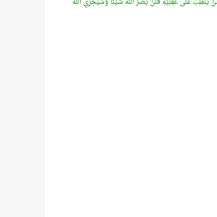
ْ يَنْقَلِبْ عَلَى عَقِبَيْهِ فَلَنْ يَضُرَّ اللَّهَ شَيْئًا وَسَيَجْزِي اللَّهُ