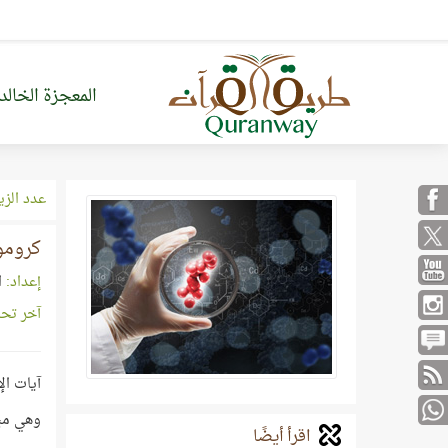
المعجزة الخالد
عدد الزي
كرومو
إعداد:
ا
آخر تح
آيات الإ
وهي مبث
اقرأ أيضًا