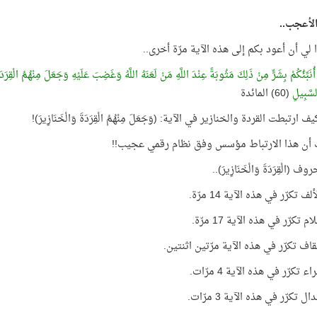
 الأعجب..
لي أن أعود بكم إلى هذه الآية مرّة أخرى..
نَبِّئُكُمْ بِشَرٍّ مِنْ ذَلِكَ مَثُوبَةً عِنْدَ اللَّهِ مَنْ لَعَنَهُ اللَّهُ وَغَضِبَ عَلَيْهِ وَجَعَلَ مِنْهُمُ الْقِر
سَّبِيلِ
(60) المائدة
يف ارتبطت القردة والخنازير في الآية: (وَجَعَلَ مِنْهُمُ الْقِرَدَةَ وَالْخَنَازِيرَ)!
 أن هذا الارتباط مؤسس وفق نظام رقمي عجيب!!
وف (الْقِرَدَةَ وَالْخَنَازِيرَ)..
 تكرّر في هذه الآية 14 مرّة.
 تكرّر في هذه الآية 17 مرّة.
اف تكرّر في هذه الآية مرّتين اثنتين.
 تكرّر في هذه الآية 4 مرّات.
 تكرّر في هذه الآية 3 مرّات.