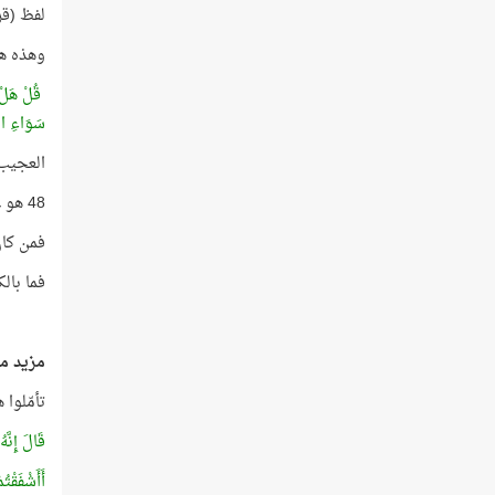
لفظ (قر
وهذه هي
قُلْ هَلْ أُ
سَوَاءِ ال
العجيب
48 هو عدد الكروموسومات في خلية القردة!
فمن كان
فما بالك
مزيد من
تأمّلوا
قَالَ إِنَّ
أَأَشْفَقْتُ