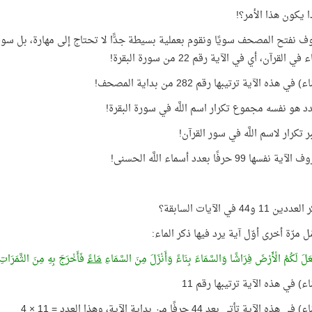
ا يكون هذا الأمر؟!
ف نفتح المصحف سويًا ونقوم بعملية بسيطة جدًّا لا تحتاج إلى مهارة، بل 
ي القرآن، أي في الآية رقم 22 من سورة البقرة!
في هذه الآية ترتيبها رقم 282 من بداية المصحف!
دد هو نفسه مجموع تكرار اسم اللَّه في سورة البقرة!
 تكرار لاسم اللَّه في سور القرآن!
سها 99 حرفًا بعدد أسماء اللَّه الحسنى!
1 و44 في الآيات السابقة؟
ّل مرّة أخرى أوّل آية يرد فيها ذكر الماء:
َلَ لَكُمُ الْأَرْضَ فِرَاشًا وَالسَّمَاءَ بِنَاءً وَأَنْزَلَ مِنَ السَّمَاءِ
مَاءً
فَأَخْرَجَ بِهِ مِنَ الثَّمَرَاتِ رِ
اء) في هذه الآية ترتيبها رقم 11
ه الآية تأتي بعد 44 حرفًا من بداية الآية، وهذا العدد = 11 × 4