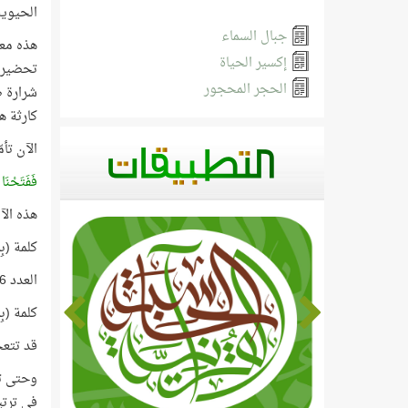
الحيوية
جبال السماء
هذه معل
إكسير الحياة
تحضير ا
الحجر المحجور
شرارة ص
كارثة هيندينبيرغ (rg
الآن تأ
فَفَتَحْنَا
هذه الآية رقمها 11، وتأتي ب
كلمة (بِمَ
العدد 6236 هو مجموع آيات القرآن، والعدد 11 هو رقم الآية!
كلمة (بِمَاء
قد تتعج