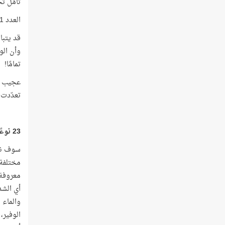
تأمّل تجل
العدد 11 هو ترتيب كلمة (مَاء)، والعدد 23 هو عدد كلمات الآية نفسها!
تمامًا!
عجيب أم
تعدّدت 
23 نوعًا من المياه
سوف نعو
مختلفة 
معروفة 
أي الشد
والماء 
الوفير،