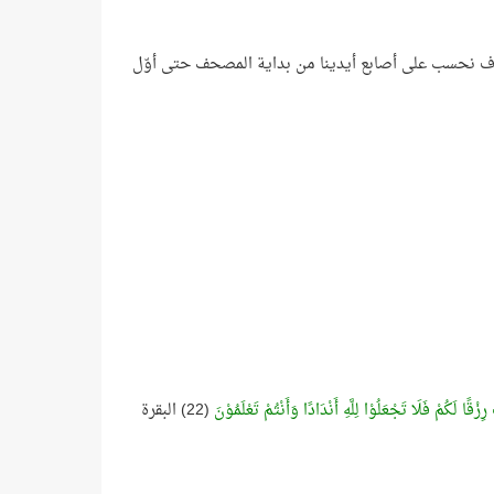
سوف نحسب على أصابع أيدينا من بداية المصحف حتى أوّل
زْقًا لَكُمْ فَلَا تَجْعَلُوْا لِلَّهِ أَنْدَادًا وَأَنْتُمْ تَعْلَمُوْنَ
(22) البقرة