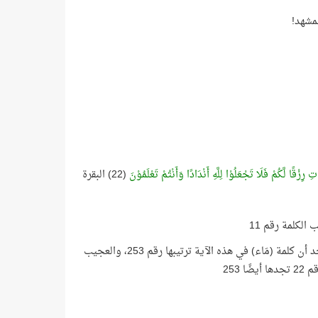
مشهد!
 رِزْقًا لَّكُمْ فَلَا تَجْعَلُوْا لِلَّهِ أَنْدَادًا وَأَنْتُمْ تَعْلَمُوْنَ
(22) البقرة
ولكن الأعجب من ذلك أنك إذا قمت بإحصاء كلمات سورة البقرة من بدايتها فسوف تجد أن كلمة (مَاء) في هذه الآية ترتيبها رقم 253، والعجيب