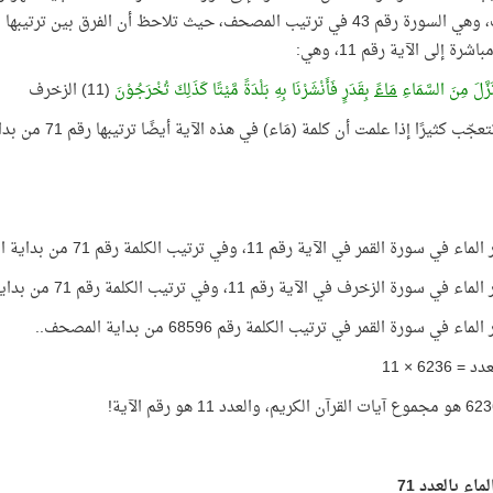
شرة إلى الآية رقم 11، وهي:
َزَّلَ مِنَ السَّمَاءِ
مَاءً
بِقَدَرٍ فَأَنْشَرْنَا بِهِ بَلْدَةً مَّيْتًا كَذَلِكَ تُخْرَجُوْنَ
(11) الزخرف
ب كثيرًا إذا علمت أن كلمة (مَاء) في هذه الآية أيضًا ترتيبها رقم 71 من بداية السورة!
في سورة القمر في الآية رقم 11، وفي ترتيب الكلمة رقم 71 من بداية السورة!
في سورة الزخرف في الآية رقم 11، وفي ترتيب الكلمة رقم 71 من بداية السورة!
ماء في سورة القمر في ترتيب الكلمة رقم 68596 من بداية المصحف..
 6236 × 11
ماء بالعدد 71