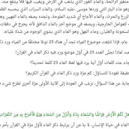
متغيّر الرائحة، والماء الغور الذي يذهب في الأرض ويغيب فيها فلا ينتفع منه
هو ماء البئر التي وردها موسى -عليه السلام- والماء السراب الذي يحسبه الظمآن
لزرع والحرث، والماء الأجاج أي شديد الملوحة، وتجده يصفه بالماء المهين و
ه للعوامل الخارجية، ويصفه في موضع آخر بالماء الدافق لأنه يخرج في دفقات
سخونة والغليان، وماء المهل وهو الماء الذي يشوي الوجوه من شدّة غليانه.
ذا تتبَّعت موضوع المياه تجد أن هناك 23 نوعًا مختلفًا من المياه ورد ذكرها في القرآن!
ّى العدد 23 في أوّل موضع ورد فيه ذكر الماء في القرآن!
 عدد كلمات أوّل آية يرد فيها لفظ الماء 23 كلمة تحديدًا!
قيقة تقودنا للتساؤل: كم مرّة ورد ذكر الماء في القرآن الكريم؟
جابة عن هذا السؤال، نرغب في العودة إلى الآية الأولى مرّة أخرى لطرح شيء في
َلَ لَكُمُ الْأَرْضَ فِرَاشًا وَالسَّمَاءَ بِنَاءً وَأَنْزَلَ مِنَ السَّمَاءِ
مَاءً
فَأَخْرَجَ بِهِ مِنَ الثَّمَرَاتِ رِ
لماء في حياة الإنسان، لا بدّ من أن يرتبط ذكر الماء لأوّل مرّة في القرآن بأمر 