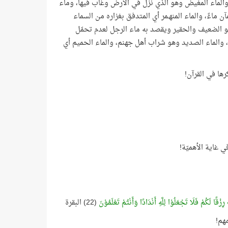
، والماء المغيض وهو الذي نزل في الأرض وغاب فيها، وماء
 ماءً، والماء المنهـمر أي المتدفق بغزاره من السماء
هو الضعيف والحقير ويقصد به ماء الرجل لعدم تحمّل
، والماء الصديد وهو شراب أهل جهنم، والماء الحميم أي
 غاية الأهميّة!
زْقًا لَكُمْ فَلَا تَجْعَلُوْا لِلَّهِ أَنْدَادًا وَأَنْتُمْ تَعْلَمُوْنَ
(22) البقرة
مهم!