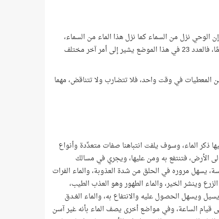
ير إلى عدد أعوام الوحي، حيث إن الوحي نزل من السماء كما نزل هذا الماء من السماء،
وأن الوحي حياة للقلوب، كما أن الماء حياة للأرض ومن عليها، ولكن الأمر غير ذلك تمامًا، فالعدد 23 في هذا الموضع يشير إلى أمر آخر مختلف
 من المعطيات في وقت واحد، فلا تتضارب ولا تتناقض، مهما
ا ذكر الماء، وسوف يلفت انتباهنا صفات متعدِّدة وأنواع
 إلى الأرض، فتنتفع به ومن عليها، ويجري في مسالك
لاسة، يسهل مروره في الحلق من شدة العذوبة، والماء الفرات
لزرع وينشر الخير، والماء الطهور وهو العذب الطيب،
يسيل ويسهل الحصول عليه والانتفاع به، والماء الغـدق
تى قيام الساعة، وفي مواضع أخرى يصف الماء بأنه غير آسن