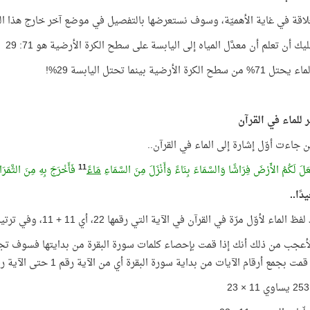
لاقة في غاية الأهميّة، وسوف نستعرضها بالتفصيل في موضع آخر خارج هذا ال
ك أن تعلم أن معدَّل المياه إلى اليابسة على سطح الكرة الأرضية هو 71: 29
ح الكرة الأرضية بينما تحتل اليابسة 29%!
ر للماء في القرآن
ين جاءت أوّل إشارة إلى الماء في القرآن..
11
َلَ لَكُمُ الأَرْضَ فِرَاشًا وَالسَّمَاءَ بِنَاءً وَأَنْزَلَ مِنَ السَّمَاءِ
مَاءً
فَأَخْرَجَ بِهِ مِنَ الثَّمَرَاتِ
دًا..
الماء لأوّل مرّة في القرآن في الآية التي رقمها 22، أي 11 + 11، وفي ترتيب الكلمة رقم 11
 بجمع أرقام الآيات من بداية سورة البقرة أي من الآية رقم 1 حتى الآية رقم 22 تجدها أيضًا 253