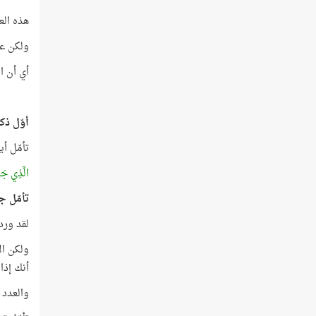
هذه الع
ولكن علي
أي أن الماء يحتل 71% من سط
أوّل ذك
تأمّل أ
الَّذِي جَع
تأمّل جي
لقد ورد لفظ 
أنك إذا قمت
والعدد 253 يساوي 11 × 23