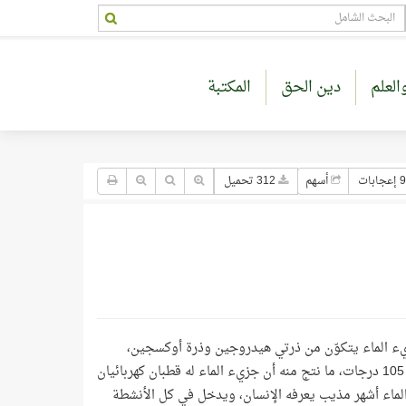
العلم
دين الحق
المكتبة
9 إعجابات
أسهم
312 تحميل
زيء الماء يتكوّن من ذرتي هيدروجين وذرة أوكسجين،
وترتبط هذه الذرات الثلاث بعضها مع بعض برابطتين تشكلان فيما بينهما زاوية قدرها 105 درجات، ما نتج منه أن جزيء الماء له قطبان كهربائيان
لماء أشهر مذيب يعرفه الإنسان، ويدخل في كل الأنشطة