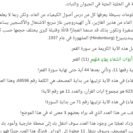
 في الخليّة الحيّة في الحيوان والنبات.
ومات بسيطة يعرفها كل من درس أصول الكيمياء عن الماء، ولكن ربما لا يعلم ا
لماء من هذين الغازين، لأن الهيدروجين غاز سريع الاشتعال والأكسجين يساع
غيرة ونكون بذلك قد صنعنا انفجارًا قاتلًا وقنبلة كبرى يختلف حجمها حسب 
Hindenbu) المشهورة في عام 1937.
مّل هذه الآية الكريمة من سورة القمر:
 أَبْوَابَ السَّمَاءِ
بِمَاءٍ
مُنْهَمِرٍ
(11) القمر
عدها 44 آية حتى نهاية سورة القمر!
اء) في هذه الآية ترتيبها من بداية المصحف هي الكلمة رقم 68596، وهذا العدد = 6236 × 11
) في هذه الآية ترتيبها رقم 71 من بداية السورة!
ّب من هذا العدد الذي قد يراه بعضهم لا معنى له في هذا الموضع!
في ترتيب المصحف، وسوف ننتقل 11 خطوة إلى الوراء.. فتذكّر هذا 