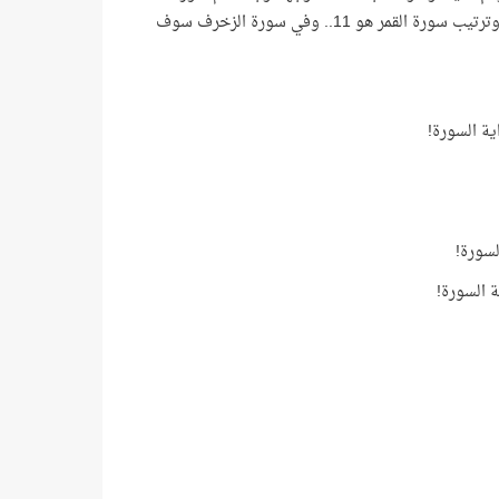
الزخرف، وهي السورة رقم 43 في ترتيب المصحف، حيث تلاحظ أن الفرق بين ترتيبها وترتيب سورة القمر هو 11.. وفي سورة الزخرف سوف