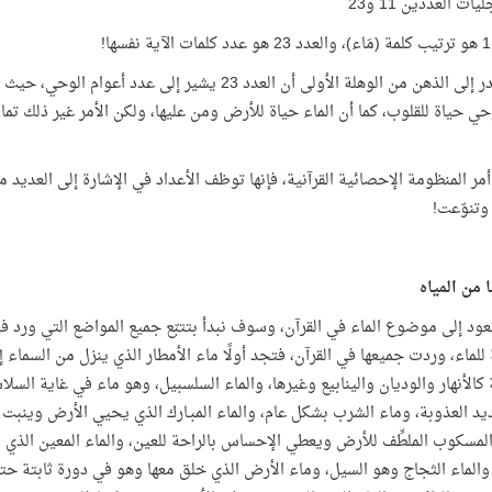
ّيات العددين 11 و23
قد يتبادر إلى الذهن من الوهلة الأولى أن العدد 23 يش
ر المنظومة الإحصائية القرآنية، فإنها توظف الأعداد في الإشارة إلى العديد
وتنوّعت!
د إلى موضوع الماء في القرآن، وسوف نبدأ بتتبّع جميع المواضع التي ورد فيه
للماء، وردت جميعها في القرآن، فتجد أولًا ماء الأمطار الذي ينزل من السماء
كالأنهار والوديان والينابيع وغيرها، والماء السلسبيل، وهو ماء في غاية الس
يد العذوبة، وماء الشرب بشكل عام، والماء المبـارك الذي يحيي الأرض وينبت ا
المسكوب الملطِّف للأرض ويعطي الإحساس بالراحة للعين، والماء المعين الذي 
 والماء الثجاج وهو السيل، وماء الأرض الذي خلق معها وهو في دورة ثابتة ح