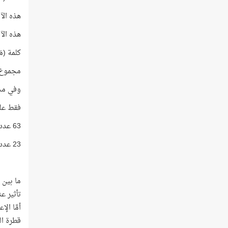
هذه الآية رقمها 22
هذه الآية عدد حر
كلمة (مَاء) في ه
مجموع أرقام 
وفي مشهد
فقط عليك أن تتذك
63 عدد مماثل لأعوام عمر النبيّ -صلى الله عليه وسلّم-!
23 عدد مماثل لأعوام نزول القرآن الكريم!
ما بين 
تأثير ع
أمَّا ال
قطرة ال