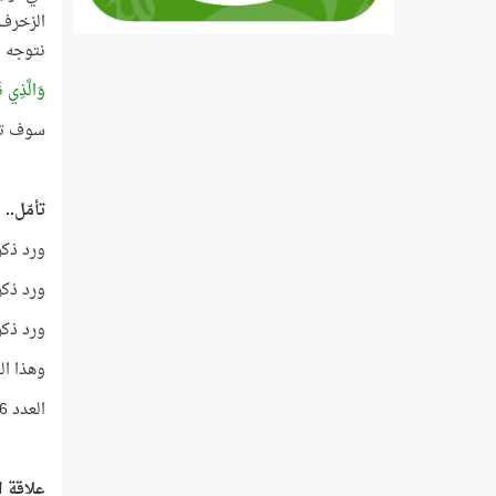
نتوجه مبا
وَالَّذِي ن
سوف تتعجّ
تأمّل..
ورد ذكر الماء 
ورد ذكر الماء 
ورد ذكر ال
وهذا العدد =
العدد 6236 هو مجموع آيات القرآن الكريم، والعدد 11 هو رقم الآية!
علاقة ال