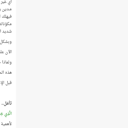
أي غير 
مـدين و
فيهلك ا
مكوّنات
شديد ال
وبشكل عام، فإ
الآن علمت لماذا تجل
ولماذا جاء
هذه الح
قبل الإ
تأمّل..
الَّذِي جَع
لأهمية ا