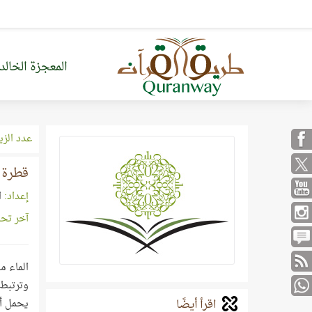
المعجزة الخالد
عدد الزي
قطرة م
إعداد:
ا
آخر تح
الماء م
اقرأ أيضًا
يحمل أح