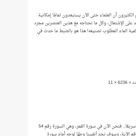
لكثيرون أن العلماء حتى الآن يستبعدون تمامًا إمكانية
د على الإشتعال، وكل ما نحتاجه مع هذين العنصرين مجرد
كمية الماء المطلوب تصنيعه! هذا هو بالضبط ما حدث في
وحتى تزداد تعجّبًا من وجود هذا العدد سوف انتقل بك إلى محطة خارجية وأعود بك سريعًا.. فنحن الآن في سورة القمر، وهي السورة رقم 54
العدد جيّدًا فهو رقم الآية، وسوف نجد أنفسنا وجهًا لوجه أمام سورة