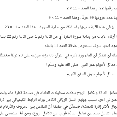
، وهذا العدد = 11 × 2
وفها 99 حرفًا، وهذا العدد = 11 × 9
ذه الآية ترتيبها رقم 253 من بداية السورة، وهذا العدد = 11 × 23
الآيات من بداية سورة البقرة أي من الآية رقم 1 حتى الآية رقم 22 يساوي 253، أي 11 × 23
 لاحق سوف نستعرض علاقة العدد 11 بالماء..
َّر أن الماء ورد ذكره في القرآن 63 مرّة، موزعة على 23 نوعًا مختلفًا وردت جميعها في القرآن!
تفاعل المادَّة وتكامل الروح تبدّدت محاولات العلماء في صناعة قطرة ماء واحدة- 
نصر في آخرـــ بسبب جهلهم للسرِّ الربَّاني الكامن وراء الرابط الكيميائي بي
إعجاز الأكثر إثارة للدهشة، فيتمثَّل في حقيقة أنَّ للتفاعل بين الحروف والأرقام في ا
ماء، تفاعل بعيد عن تفاعل المادَّة قريب من تكامل الروح، ومن ثمَّ استعصى عل