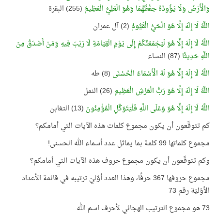
وَالْأَرْضَ وَلَا يَؤُودُهُ حِفْظُهُمَا وَهُوَ الْعَلِيُّ الْعَظِيمُ
(255) البقرة
اللَّهُ لَا إِلَهَ إِلَّا هُوَ الْحَيُّ الْقَيُّومُ
(2) آل عمران
اللَّهُ لَا إِلَهَ إِلَّا هُوَ لَيَجْمَعَنَّكُمْ إِلَى يَوْمِ الْقِيَامَةِ لَا رَيْبَ فِيهِ وَمَنْ أَصْدَقُ مِنَ
اللَّهِ حَدِيثًا
(87) النساء
اللَّهُ لَا إِلَهَ إِلَّا هُوَ لَهُ الْأَسْمَاءُ الْحُسْنَى
(8) طه
اللَّهُ لَا إِلَهَ إِلَّا هُوَ رَبُّ الْعَرْشِ الْعَظِيمِ
(26) النمل
اللَّهُ لَا إِلَهَ إِلَّا هُوَ وَعَلَى اللَّهِ فَلْيَتَوَكَّلِ الْمُؤْمِنُونَ
(13) التغابن
كم تتوقّعون أن يكون مجموع كلمات هذه الآيات التي أمامكم؟
مجموع كلماتها 99 كلمة بما يماثل عدد أسماء الله الحسنى!
وكم تتوقّعون أن يكون مجموع حروف هذه الآيات التي أمامكم؟
مجموع حروفها 367 حرفًا، وهذا العدد أوّليّ ترتيبه في قائمة الأعداد
الأوّليّة رقم 73
73 هو مجموع الترتيب الهجائي لأحرف اسم الله..