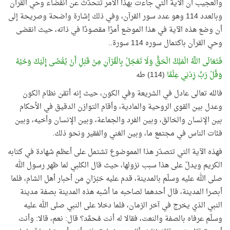
والعجيب أن الآية التي جاءت بهذا الأمر تتحدّث عن انقضاء وحي القرآن
وبالعدد 114 وهو عدد سور القرآن، وفي ذلك إشارة واضحة وصريحة إلى
أن وضع هذه الآية في هذا الموضع أمرًا مقصودًا في ذاته، حيث انقضى
وحي القرآن باكتمال سوره 114 سورة..
فَتَعَالَى اللَّهُ الْمَلِكُ الْحَقُّ وَلَا تَعْجَلْ بِالْقُرْآنِ مِنْ قَبْلِ أَنْ يُقْضَى إِلَيْكَ وَحْيُهُ
وَقُلْ رَبِّ زِدْنِي عِلْمًا
(114) طه
فالله تعالى عادل في الشريعة وفي الكون، حيث إنه أتقن نظام الكون
وعدل بين القوى الروحية والمادية، وأقام التوازن الدقيق في الأحكام
بين الإنسان والخالق، وبين الفرد والجماعة، وبين الإنسان وأخيه، وبين
فئات الناس في مجتمع ما، وبين الغني والفقير ونحو ذلك.
فهذه الآية التي تتصدّر هذا المموضوع تشتمل على أعظم شهادة في كتابه
الكريم ويدلّ على هذا سبب نزولها، حيث قال الكلبي لما ظهر رسول الله
صلى الله عليه وسلّم بالمدينة، قدم عليه حَبْرَانِ من أحبار أهل الشام، فلما
أبصرا المدينة، قال أحدهما لصاحبه ما أشبه هذه المدينة بصفة مدينة
النبي الذي يخرج في آخر الزمان، فلما دخلا على النبي صلى الله عليه
وسلّم عرفاه بالصفة والنعت، فقالا له أنت مُحمَّد؟ قال: نعم، قالا: وأنت