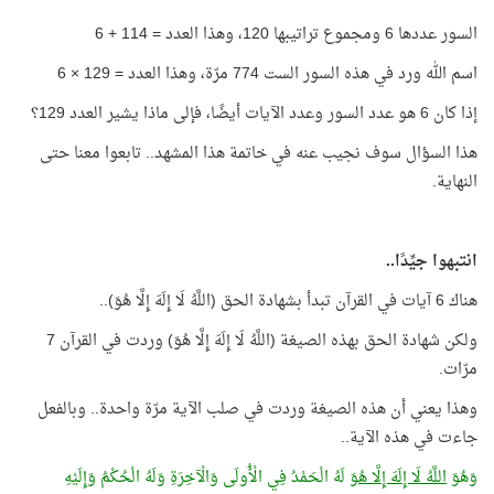
السور عددها 6 ومجموع تراتيبها 120، وهذا العدد = 114 + 6
اسم الله ورد في هذه السور الست 774 مرّة، وهذا العدد = 129 × 6
إذا كان 6 هو عدد السور وعدد الآيات أيضًا، فإلى ماذا يشير العدد 129؟
هذا السؤال سوف نجيب عنه في خاتمة هذا المشهد.. تابعوا معنا حتى
النهاية.
انتبهوا جيِّدًا..
هناك 6 آيات في القرآن تبدأ بشهادة الحق (اللَّهُ لَا إِلَهَ إِلَّا هُوَ)..
ولكن شهادة الحق بهذه الصيغة (اللَّهُ لَا إِلَهَ إِلَّا هُوَ) وردت في القرآن 7
مرّات.
وهذا يعني أن هذه الصيغة وردت في صلب الآية مرّة واحدة.. وبالفعل
جاءت في هذه الآية..
وَهُوَ
اللَّهُ لَا إِلَهَ إِلَّا هُوَ
لَهُ الْحَمْدُ فِي الْأُولَى وَالْآخِرَةِ وَلَهُ الْحُكْمُ وَإِلَيْهِ