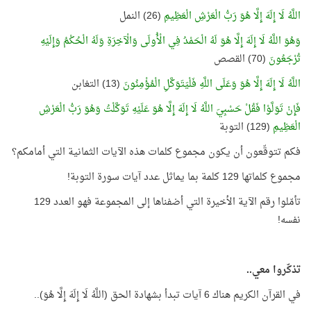
اللَّهُ لَا إِلَهَ إِلَّا هُوَ رَبُّ الْعَرْشِ الْعَظِيمِ
(26) النمل
وَهُوَ اللَّهُ لَا إِلَهَ إِلَّا هُوَ لَهُ الْحَمْدُ فِي الْأُولَى وَالْآخِرَةِ وَلَهُ الْحُكْمُ وَإِلَيْهِ
تُرْجَعُونَ
(70) القصص
اللَّهُ لَا إِلَهَ إِلَّا هُوَ وَعَلَى اللَّهِ فَلْيَتَوَكَّلِ الْمُؤْمِنُونَ
(13) التغابن
فَإِنْ تَوَلَّوْا فَقُلْ حَسْبِيَ اللَّهُ لَا إِلَهَ إِلَّا هُوَ عَلَيْهِ تَوَكَّلْتُ وَهُوَ رَبُّ الْعَرْشِ
الْعَظِيمِ
(129) التوبة
فكم تتوقّعون أن يكون مجموع كلمات هذه الآيات الثمانية التي أمامكم؟
مجموع كلماتها 129 كلمة بما يماثل عدد آيات سورة التوبة!
تأمّلوا رقم الآية الأخيرة التي أضفناها إلى المجموعة فهو العدد 129
نفسه!
تذكّروا معي..
في القرآن الكريم هناك 6 آيات تبدأ بشهادة الحق (اللَّهُ لَا إِلَهَ إِلَّا هُوَ)..