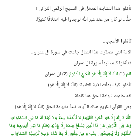
تأمّلوا هذا التشابك المذهل في النسيج الرقمي القرآني!!
حقًّا.. لو كان من عند غير الله لوجدوا فيه اختلافًا كثيرًا.
تأمّلوا الأعجب..
الآية التي تصدّرت هذا المقال جاءت في سورة آل عمران..
فتأمّلوا كيف تبدأ سورة آل عمران..
الم
(1)
اللَّهُ لَا إِلَهَ إِلَّا هُوَ الْحَيُّ الْقَيُّومُ
(2) آل عمران
تأمّلوا كيف بدأت الآية الثانية: (اللَّهُ لَا إِلَهَ إِلَّا هُوَ).
لقد جاءت شهادة الحق هنا كاملة..
وفي القرآن الكريم هناك 6 آيات تبدأ بشهادة الحق (اللَّهُ لَا إِلَهَ إِلَّا هُوَ)..
اللَّهُ لَا إِلَهَ إِلَّا هُوَ الْحَيُّ الْقَيُّومُ لَا تَأْخُذُهُ سِنَةٌ وَلَا نَوْمٌ لَهُ مَا فِي السَّمَاوَاتِ
وَمَا فِي الْأَرْضِ مَنْ ذَا الَّذِي يَشْفَعُ عِنْدَهُ إِلَّا بِإِذْنِهِ يَعْلَمُ مَا بَيْنَ أَيْدِيهِمْ وَمَا
خَلْفَهُمْ وَلَا يُحِيطُونَ بِشَيْءٍ مِنْ عِلْمِهِ إِلَّا بِمَا شَاءَ وَسِعَ كُرْسِيُّهُ السَّمَاوَاتِ