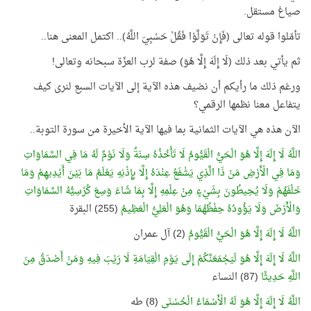
صياغ مستقل.
تأمّلوا قوله تعالى (فَإِنْ تَوَلَّوْا فَقُلْ حَسْبِيَ اللَّهُ).. اكتمل المعنى هنا..
ثم يأتي بعد ذلك (لَا إِلَهَ إِلَّا هُوَ) صفة لرب العزّة سبحانه وتعالى!
ورغم ذلك ما رأيكم أن نضيف هذه الآية إلى الآيات السبع لنرى كيف
يتفاعل معنا نظمها الرقمي؟
الآن هذه هي الآيات الثمانية بما فيها الآية الأخيرة من سورة التوبة..
ا
للَّهُ لَا إِلَهَ إِلَّا هُوَ الْحَيُّ الْقَيُّومُ لَا تَأْخُذُهُ سِنَةٌ وَلَا نَوْمٌ لَهُ مَا فِي السَّمَاوَاتِ
وَمَا فِي الْأَرْضِ مَنْ ذَا الَّذِي يَشْفَعُ عِنْدَهُ إِلَّا بِإِذْنِهِ يَعْلَمُ مَا بَيْنَ أَيْدِيهِمْ وَمَا
خَلْفَهُمْ وَلَا يُحِيطُونَ بِشَيْءٍ مِنْ عِلْمِهِ إِلَّا بِمَا شَاءَ وَسِعَ كُرْسِيُّهُ السَّمَاوَاتِ
وَالْأَرْضَ وَلَا يَؤُودُهُ حِفْظُهُمَا وَهُوَ الْعَلِيُّ الْعَظِيمُ
(255) البقرة
اللَّهُ لَا إِلَهَ إِلَّا هُوَ الْحَيُّ الْقَيُّومُ
(2) آل عمران
اللَّهُ لَا إِلَهَ إِلَّا هُوَ لَيَجْمَعَنَّكُمْ إِلَى يَوْمِ الْقِيَامَةِ لَا رَيْبَ فِيهِ وَمَنْ أَصْدَقُ مِنَ
اللَّهِ حَدِيثًا
(87) النساء
اللَّهُ لَا إِلَهَ إِلَّا هُوَ لَهُ الْأَسْمَاءُ الْحُسْنَى
(8) طه