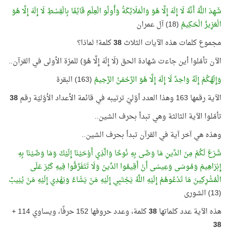
شَهِدَ اللَّهُ أَنَّهُ لَا إِلَهَ إِلَّا هُوَ وَالْمَلَائِكَةُ وَأُولُو الْعِلْمِ قَائِمًا بِالْقِسْطِ لَا إِلَهَ إِلَّا هُوَ
الْعَزِيزُ الْحَكِيمُ
(18) آل عمران
مجموع كلمات هذه الآيات الثلاث
38
كلمة! لماذا؟
الآن تأمّلوا أين جاءت شهادة الحق (لَا إِلَهَ إِلَّا هُوَ) للمرّة الأولى في القرآن..
وَإِلَهُكُمْ إِلَهٌ وَاحِدٌ لَا إِلَهَ إِلَّا هُوَ الرَّحْمَنُ الرَّحِيمُ
(163) البقرة
الآية رقمها 163 وهذا العدد أوّليّ ترتيبه في قائمة الأعداد الأوّليّة رقم
38
تأمّلوا الآية الثالثة وهي تبدأ بحرف الشين..
وهذه هي آخر آية في القرآن تبدأ بحرف الشين..
شَرَعَ لَكُمْ مِنَ الدِّينِ مَا وَصَّى بِهِ نُوحًا وَالَّذِي أَوْحَيْنَا إِلَيْكَ وَمَا وَصَّيْنَا بِهِ
إِبْرَاهِيمَ وَمُوسَى وَعِيسَى أَنْ أَقِيمُوا الدِّينَ وَلَا تَتَفَرَّقُوا فِيهِ كَبُرَ عَلَى
الْمُشْرِكِينَ مَا تَدْعُوهُمْ إِلَيْهِ اللَّهُ يَجْتَبِي إِلَيْهِ مَنْ يَشَاءُ وَيَهْدِي إِلَيْهِ مَنْ يُنِيبُ
(13) الشورى
هذه الآية عدد كلماتها
38
كلمة، وعدد حروفها 152 حرفًا، ويساوي 114 +
38