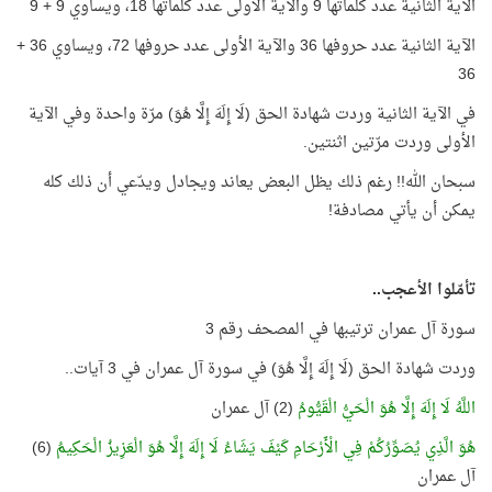
الآية الثانية عدد كلماتها 9 والآية الأولى عدد كلماتها 18، ويساوي 9 + 9
الآية الثانية عدد حروفها 36 والآية الأولى عدد حروفها 72، ويساوي 36 +
36
في الآية الثانية وردت شهادة الحق (لَا إِلَهَ إِلَّا هُوَ) مرّة واحدة وفي الآية
الأولى وردت مرّتين اثنتين.
سبحان الله!! رغم ذلك يظل البعض يعاند ويجادل ويدّعي أن ذلك كله
يمكن أن يأتي مصادفة!
تأمّلوا الأعجب..
سورة آل عمران ترتيبها في المصحف رقم 3
وردت شهادة الحق (لَا إِلَهَ إِلَّا هُوَ) في سورة آل عمران في 3 آيات..
اللَّهُ لَا إِلَهَ إِلَّا هُوَ الْحَيُّ الْقَيُّومُ
(2) آل عمران
هُوَ الَّذِي يُصَوِّرُكُمْ فِي الْأَرْحَامِ كَيْفَ يَشَاءُ لَا إِلَهَ إِلَّا هُوَ الْعَزِيزُ الْحَكِيمُ
(6)
آل عمران