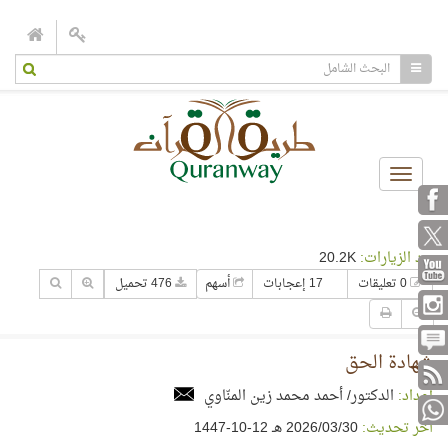
Toggle
navigation
عدد الزيارات:
20.2K
0 تعليقات
17 إعجابات
أسهم
476 تحميل
شهادة الحق
إعداد:
الدكتور/ أحمد محمد زين المنّاوي
آخر تحديث:
30‏/03‏/2026 هـ 12-10-1447