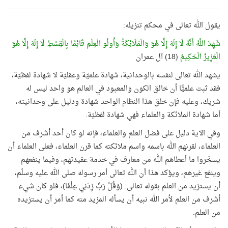
يقول الله تعالى في محكم تنزيله:
شَهِدَ اللَّهُ أَنَّهُ لَا إِلَهَ إِلَّا هُوَ وَالْمَلَائِكَةُ وَأُولُو الْعِلْمِ قَائِمًا بِالْقِسْطِ لَا إِلَهَ إِلَّا هُوَ
الْعَزِيزُ الْحَكِيمُ
(18) آل عمران
يشهد الله تعالى لنفسه بالوحدانية، شهادة علميّة وعقليّة لا شهادة لفظيّة،
فقد ثبت علميًّا أن خالق الكون والمعبود في العالم هو واحد ليس له
شريك، وعليه فإن خلق هذا النظام الواحد شهادة ودليل على وحدانيته،
أما شهادة الملائكة والعلماء فهي شهادة لفظيّة.
وفي الآية دليل على فضل العلم والعلماء، فإنه لو كان أحد أشرف من
العلماء، لقرنهم الله باسمه واسم ملائكته كما قرن العلماء، فعلى العلماء أن
يسخّروا ما أعطاهم الله من معارف في خدمة عقيدتهم، وفيما ينفعهم
وينفع غيرهم، ويؤكد هذا أن الله تعالى أمر رسوله صلى الله عليه وسلّم،
أن يستزيد من العلم بقوله تعالى: (وَقُلْ رَبِّ زِدْنِي عِلْمًا)، فلو كان شيء
أشرف من العلم لأمر الله نبيه أن يسأله المزيد منه كما أمر أن يستزيده
من العلم.