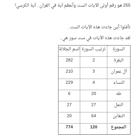
255 هو رقم أولى الآيات الست وأعظم آية في القرآن.. آية الكرسي!
تأمّلوا أين جاءت هذه الآيات الست..
لقد جاءت هذه الآيات في ست سور هي..
السورة
ترتيب السورة
اسم الجلالة
البقرة
2
282
آل عمران
3
210
النساء
4
229
طه
20
6
النمل
27
27
التغابن
64
20
المجموع
120
774