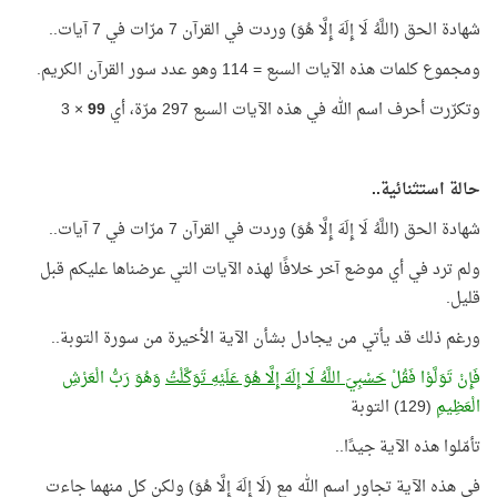
شهادة الحق (اللَّهُ لَا إِلَهَ إِلَّا هُوَ) وردت في القرآن 7 مرّات في 7 آيات..
ومجموع كلمات هذه الآيات السبع = 114 وهو عدد سور القرآن الكريم.
وتكرّرت أحرف اسم الله في هذه الآيات السبع 297 مرّة، أي
99
× 3
حالة استثنائية..
شهادة الحق (اللَّهُ لَا إِلَهَ إِلَّا هُوَ) وردت في القرآن 7 مرّات في 7 آيات..
ولم ترد في أي موضع آخر خلافًا لهذه الآيات التي عرضناها عليكم قبل
قليل.
ورغم ذلك قد يأتي من يجادل بشأن الآية الأخيرة من سورة التوبة..
فَإِنْ تَوَلَّوْا فَقُلْ
حَسْبِيَ اللَّهُ لَا إِلَهَ إِلَّا هُوَ عَلَيْهِ تَوَكَّلْتُ
وَهُوَ رَبُّ الْعَرْشِ
الْعَظِيمِ
(129) التوبة
تأمّلوا هذه الآية جيدًا..
في هذه الآية تجاور اسم الله مع (لَا إِلَهَ إِلَّا هُوَ) ولكن كل منهما جاءت