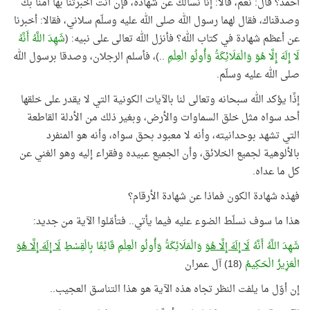
أحمد؟ قال: نعم، قالا: إنا نسألك عن شهادة، فإن أنت أخبرتنا بها آمنا بك
وصدقناك، فقال لهما رسول الله صلى الله عليه وسلّم سلاني، فقالا: أخبرنا
عن أعظم شهادة في كتاب الله؟ فأنزل الله تعالى على نبيه: (
شَهِدَ اللَّهُ أَنَّهُ
لَا إِلَهَ إِلَّا هُوَ وَالْمَلَائِكَةُ وَأُولُو الْعِلْمِ
..)، فأسلم الرجلان، وصدقا برسول الله
صلى الله عليه وسلّم.
إذًا يؤكد الله سبحانه وتعالى لنا بالآيات الكونية التي لا يقدر على خلقها
أحد سواه مثل خلق السماوات والأرض، وبغير ذلك من الأدلة القاطعة
التي تشهد بوحدانيته، وأنه لا معبود بحق سواه، وأنه هو المنفرد
بالألوهية لجميع الخلائق، وأن الجميع عبيده وفقراء إليه وهو الغني عن
كل ما عداه.
فهذه شهادة الكون فماذا عن شهادة الأرقام؟
هذا ما سوف نسلّط الضوء عليه فيما يأتي.. فتأمّلوا الآية من جديد:
شَهِدَ اللَّهُ أَنَّهُ
لَا إِلَهَ إِلَّا هُوَ
وَالْمَلَائِكَةُ وَأُولُو الْعِلْمِ قَائِمًا بِالْقِسْطِ
لَا إِلَهَ إِلَّا هُوَ
الْعَزِيزُ الْحَكِيمُ
(18) آل عمران
إن أوّل ما يلفت النظر تجاه هذه الآية هو هذا التناسق العجيب..