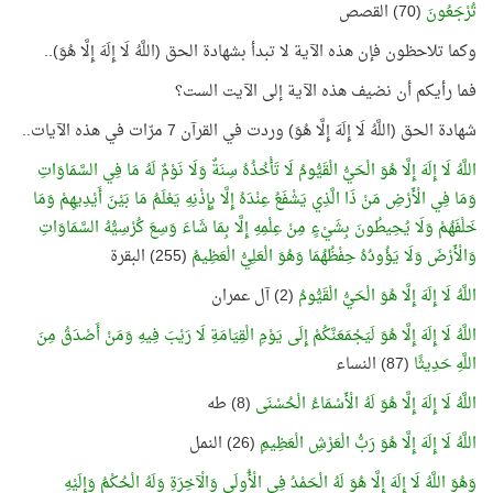
تُرْجَعُونَ
(70) القصص
وكما تلاحظون فإن هذه الآية لا تبدأ بشهادة الحق (اللَّهُ لَا إِلَهَ إِلَّا هُوَ)..
فما رأيكم أن نضيف هذه الآية إلى الآيت الست؟
شهادة الحق (اللَّهُ لَا إِلَهَ إِلَّا هُوَ) وردت في القرآن 7 مرّات في هذه الآيات..
اللَّهُ لَا إِلَهَ إِلَّا هُوَ الْحَيُّ الْقَيُّومُ لَا تَأْخُذُهُ سِنَةٌ وَلَا نَوْمٌ لَهُ مَا فِي السَّمَاوَاتِ
وَمَا فِي الْأَرْضِ مَنْ ذَا الَّذِي يَشْفَعُ عِنْدَهُ إِلَّا بِإِذْنِهِ يَعْلَمُ مَا بَيْنَ أَيْدِيهِمْ وَمَا
خَلْفَهُمْ وَلَا يُحِيطُونَ بِشَيْءٍ مِنْ عِلْمِهِ إِلَّا بِمَا شَاءَ وَسِعَ كُرْسِيُّهُ السَّمَاوَاتِ
وَالْأَرْضَ وَلَا يَؤُودُهُ حِفْظُهُمَا وَهُوَ الْعَلِيُّ الْعَظِيمُ
(255) البقرة
اللَّهُ لَا إِلَهَ إِلَّا هُوَ الْحَيُّ الْقَيُّومُ
(2) آل عمران
اللَّهُ لَا إِلَهَ إِلَّا هُوَ لَيَجْمَعَنَّكُمْ إِلَى يَوْمِ الْقِيَامَةِ لَا رَيْبَ فِيهِ وَمَنْ أَصْدَقُ مِنَ
اللَّهِ حَدِيثًا
(87) النساء
اللَّهُ لَا إِلَهَ إِلَّا هُوَ لَهُ الْأَسْمَاءُ الْحُسْنَى
(8) طه
اللَّهُ لَا إِلَهَ إِلَّا هُوَ رَبُّ الْعَرْشِ الْعَظِيمِ
(26) النمل
وَهُوَ اللَّهُ لَا إِلَهَ إِلَّا هُوَ لَهُ الْحَمْدُ فِي الْأُولَى وَالْآخِرَةِ وَلَهُ الْحُكْمُ وَإِلَيْهِ