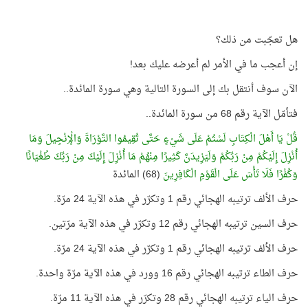
هل تعجّبت من ذلك؟
إن أعجب ما في الأمر لم أعرضه عليك بعد!
الآن سوف أنتقل بك إلى السورة التالية وهي سورة المائدة..
فتأمّل الآية رقم 68 من سورة المائدة..
قُلْ يَا أَهْلَ الْكِتَابِ لَسْتُمْ عَلَى شَيْءٍ حَتَّى تُقِيمُوا التَّوْرَاةَ وَالْإِنْجِيلَ وَمَا
أُنْزِلَ إِلَيْكُمْ مِنْ رَبِّكُمْ وَلَيَزِيدَنَّ كَثِيرًا مِنْهُمْ مَا أُنْزِلَ إِلَيْكَ مِنْ رَبِّكَ طُغْيَانًا
وَكُفْرًا فَلَا تَأْسَ عَلَى الْقَوْمِ الْكَافِرِينَ
(68) المائدة
حرف الألف ترتيبه الهجائي رقم 1 وتكرّر في هذه الآية 24 مرّة.
حرف السين ترتيبه الهجائي رقم 12 وتكرّر في هذه الآية مرّتين.
حرف الألف ترتيبه الهجائي رقم 1 وتكرّر في هذه الآية 24 مرّة.
حرف الطاء ترتيبه الهجائي رقم 16 وورد في هذه الآية مرّة واحدة.
حرف الياء ترتيبه الهجائي رقم 28 وتكرّر في هذه الآية 11 مرّة.