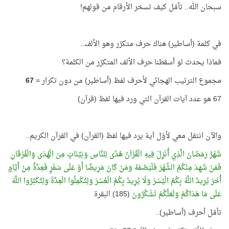
سبحان الله.. تأمّل كيف تسخر الأرقام من قولهم!
في كلمة (أساطير) هناك حرف متكرّر وهو الألف..
فماذا يحدث لو أسقطنا حرف الألف المتكرّر من الكلمة؟
مجموع الترتيب الهجائي لأحرف لفظ (أساطير) من دون تكرار =
67
67 هو عدد آيات القرآن التي ورد فيها لفظ (قرآن)
والآن انتقل معي لأوّل آية يرد فيها لفظ (القرآن) في القرآن الكريم..
شَهْرُ رَمَضَانَ الَّذِي أُنْزِلَ فِيهِ الْقُرْآنُ هُدًى لِلنَّاسِ وَبَيِّنَاتٍ مِنَ الْهُدَى وَالْفُرْقَانِ
فَمَنْ شَهِدَ مِنْكُمُ الشَّهْرَ فَلْيَصُمْهُ وَمَنْ كَانَ مَرِيضًا أَوْ عَلَى سَفَرٍ فَعِدَّةٌ مِنْ أَيَّامٍ
أُخَرَ يُرِيدُ اللَّهُ بِكُمُ الْيُسْرَ وَلَا يُرِيدُ بِكُمُ الْعُسْرَ وَلِتُكْمِلُوا الْعِدَّةَ وَلِتُكَبِّرُوا اللَّهَ
عَلَى مَا هَدَاكُمْ وَلَعَلَّكُمْ تَشْكُرُونَ
(185) البقرة
تأمّل أحرف (أساطير)..