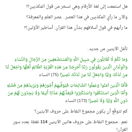
هل استمعت إلى لغة الأرقام وهي تسخر من قول المكذبين؟!
والآن ما رأي المكذبين في هذا العصر.. عصر العلم والمعرفة؟
ما رأيهم في قول أسلافهم بشأن هذا القرآن: أساطير الأوّلين؟!
تأمّل الآيتين من جديد..
وَمَا لَكُمْ لَا تُقَاتِلُونَ فِي سَبِيلِ اللَّهِ وَالْمُسْتَضْعَفِينَ مِنَ الرِّجَالِ وَالنِّسَاءِ
وَالْوِلْدَانِ الَّذِينَ يَقُولُونَ رَبَّنَا أَخْرِجْنَا مِنْ هَذِهِ الْقَرْيَةِ الظَّالِمِ أَهْلُهَا وَاجْعَلْ لَنَا
مِنْ لَدُنْكَ وَلِيًّا وَاجْعَلْ لَنَا مِنْ لَدُنْكَ نَصِيرًا
(75) النساء
فَأَمَّا الَّذِينَ آمَنُوا وَعَمِلُوا الصَّالِحَاتِ فَيُوَفِّيهِمْ أُجُورَهُمْ وَيَزِيدُهُمْ مِنْ فَضْلِهِ
وَأَمَّا الَّذِينَ اسْتَنْكَفُوا وَاسْتَكْبَرُوا فَيُعَذِّبُهُمْ عَذَابًا أَلِيمًا وَلَا يَجِدُونَ لَهُمْ مِنْ
دُونِ اللَّهِ وَلِيًّا وَلَا نَصِيرًا
(173) النساء
كم تتوقّع أن يكون مجموع النقاط على حروف الآيتين؟
نعم.. مجموع النقاط على حروف هاتين الآيتين
114
نقطة بعدد سور
القرآن!