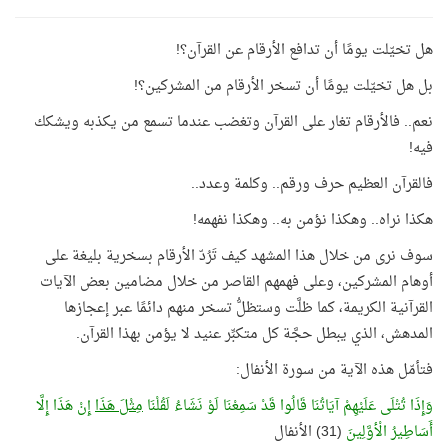
هل تخيّلت يومًا أن تدافع الأرقام عن القرآن؟!
بل هل تخيّلت يومًا أن تسخر الأرقام من المشركين؟!
نعم.. فالأرقام تغار على القرآن وتغضب عندما تسمع من يكذبه ويشكك
فيه!
فالقرآن العظيم حرف ورقم.. وكلمة وعدد..
هكذا نراه.. وهكذا نؤمن به.. وهكذا نفهمه!
سوف نرى من خلال هذا المشهد كيف تَرُدّ الأرقام بسخرية بليغة على
أوهام المشركين، وعلى فهمهم القاصر من خلال مضامين بعض الآيات
القرآنية الكريمة، كما ظلَّت وستظلُّ تسخر منهم دائمًا عبر إعجازها
المدهش، الذي يبطل حجَّة كل متكبِّر عنيد لا يؤمن بهذا القرآن.
فتأمّل هذه الآية من سورة الأنفال:
وَإِذَا تُتْلَى عَلَيْهِمْ آيَاتُنَا قَالُوا قَدْ سَمِعْنَا لَوْ نَشَاءُ لَقُلْنَا
مِثْلَ هَذَا
إِنْ هَذَا إِلَّا
أَسَاطِيرُ الْأوَّلِينَ
(31) الأنفال