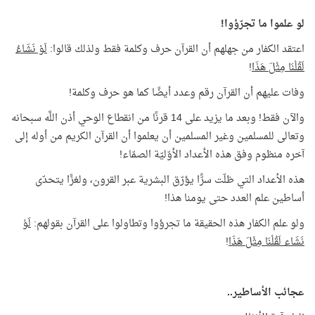
لو علموا ما تجرّؤوا!
اعتقد الكفار من جهلهم أن القرآن حرف وكلمة فقط ولذلك قالوا:
لَوْ نَشَاءُ
لَقُلْنَا مِثْلَ هَذَا
!
وفات عليهم أن القرآن رقم وعدد أيضًا كما هو حرف وكلمة!
والآن فقط! وبعد ما يزيد على 14 قرنًا من انقطاع الوحي أذن اللَّه سبحانه
وتعالى للمسلمين وغير المسلمين أن يعلموا أن القرآن الكريم من أوله إلى
آخره منظوم وفق هذه الأعداد الأوّليّة الصمّاء!
هذه الأعداد التي ظلّت سرًّا يؤرّق البشرية عبر القرون، ولغزًا يتحدّى
أساطين علم العدد حتى يومنا هذا!
ولو علم الكفار هذه الحقيقة ما تجرؤوا وتطاولوا على القرآن بقولهم:
لَوْ
نَشَاء لَقُلْنَا مِثْلَ هَذَا
!
عجائب الأساطير..