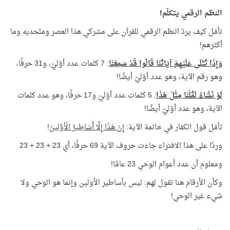
النظم الرقمي يتكلّم!
تأمّل كيف يردّ النظم الرقمي للقرآن على مشركي هذا العصر وملحديه وما
أكثرهم!
وَإِذَا تُتْلَى عَلَيْهِمْ آيَاتُنَا قَالُوا قَدْ سَمِعْنَا
: 7 كلمات عدد أوّليّ، و31 حرفًا،
وهو رقم الآية، وهو عدد أوّليّ أيضًا!
لَوْ نَشَاءُ لَقُلْنَا مِثْلَ هَذَا
: 5 كلمات عدد أوّليّ و17 حرفًا، وهو عدد كلمات
الآية، وهو عدد أوّليّ أيضًا!
تأمّل قول الكفار في خاتمة الآية:
إِنْ هَذَا إِلَّا أَسَاطِيرُ الْأوَّلِينَ
!
وردًا على هذا الافتراء جاءت حروف الآية 69 حرفًا، أي 23 + 23 + 23
ومعلوم أن عدد أعوام الوحي 23 عامًا!
وكأن الأرقام هنا تقول لهم: ليس بأساطير الأولين وإنما هو الوحي ولا
شيء غير الوحي!