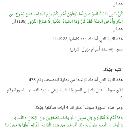
عمران..
كُلُّ نَفْسٍ ذَائِقَةُ الْمَوْتِ وَإِنَّمَا تُوَفَّوْنَ أُجُورَكُمْ يَوْمَ الْقِيَامَةِ فَمَنْ زُحْزِحَ عَنِ
النَّارِ وَأُدْخِلَ الْجَنَّةَ فَقَدْ فَازَ وَمَا الْحَيَاةُ الدُّنْيَا إِلَّا مَتَاعُ الْغُرُورِ
(185) آل
عمران
هذه الآية التي أمامك عدد كلماتها 23 كلمة!
نعم.. إنه عدد أعوام نزول القرآن!
انتبه جيِّدًا..
هذه الآية التي أمامك ترتيبها من بداية المصحف رقم 478
الآن سوف أنتقل بك إلى السورة التالية وهي سورة النساء.. السورة رقم
4
ومن هذه السورة سوف أختار لك 4 آيات فتأمّلها جيِّدًا..
وَمَا لَكُمْ لَا تُقَاتِلُونَ فِي سَبِيلِ اللَّهِ وَالْمُسْتَضْعَفِينَ مِنَ الرِّجَالِ وَالنِّسَاءِ
وَالْوِلْدَانِ الَّذِينَ يَقُولُونَ رَبَّنَا أَخْرِجْنَا مِنْ هَذِهِ الْقَرْيَةِ الظَّالِمِ أَهْلُهَا وَاجْعَلْ لَنَا