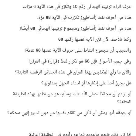
حرف الراء ترتيبه الهجائي رقم 10 وتكرّر في هذه الآية 6 مرّات.
هذه هي أحرف لفظ (أساطير) تكرّرت في الآية
68
مرّة.
هذه هي أحرف لفظ (أساطير) ومجموع ترتيبها الهجائي
68
أيضًا!
وكما تلاحظ الآن فإن الآية نفسها رقمها
68
والعجيب أن مجموع النقاط على حروف الآية نفسها
68
نقطة!
وفي جميع الأحوال فإن
68
هو تكرار لفظ (قرآن) في القرآن!
والآن ما رأي المكذبين بهذا القرآن في هذه الحقائق الرقمية الثابتة؟
هل يجرؤ أحد على إنكارها أو ادعاء الجهل بمدلولها؟
أو يزعم أن محمَّدًا -صلى الله عليه وسلّم- هو من نظمها بهذه الطريقة
المتقنة؟
أو يتوهّم أنها يمكن أن تأتي من تلقاء نفسها من دون تدبير إلهي محكم؟
إذا كان ذلك ظنهم وزعمهم فما هو رأيهم في الحقيقة التالية..