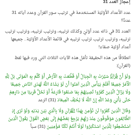
إعجاز العدد 31
عدد الأعداد الأوّليّة المستخدمة في ترتيب سور القرآن وعدد آياته 31
عددًا!
العدد 31 في ذاته عدد أوّليّ وكذلك ترتيبه، وترتيب ترتيبه، وترتيب ترتيب
ترتيبه، وترتيب ترتيب ترتيب ترتيبه في قائمة الأعداد الأوّليّة.. جميعها
أعداد أوّليّة صمّاء!
انطلاقًا من هذه الحقيقة تأمّل هذه الآيات الثلاث التي ورد فيها لفظ
(القرآن):
وَلَوْ أَنَّ
قُرْآنًا
سُيِّرَتْ بِهِ الْجِبَالُ أَوْ قُطِّعَتْ بِهِ الْأَرْضُ أَوْ كُلِّمَ بِهِ الْمَوْتَى بَلْ لِلَّهِ
الْأَمْرُ جَمِيعًا أَفَلَمْ يَيْأَسِ الَّذِينَ آمَنُوا أَنْ لَوْ يَشَاءُ اللَّهُ لَهَدَى النَّاسَ جَمِيعًا
وَلَا يَزَالُ الَّذِينَ كَفَرُوا تُصِيبُهُمْ بِمَا صَنَعُوا قَارِعَةٌ أَوْ تَحُلُّ قَرِيبًا مِنْ دَارِهِمْ
حَتَّى يَأْتِيَ وَعْدُ اللَّهِ إِنَّ اللَّهَ لَا يُخْلِفُ الْمِيعَادَ
(31) الرعد
وَقَالَ الَّذِينَ كَفَرُوا لَنْ نُؤْمِنَ بِهَذَا
الْقُرْآنِ
وَلَا بِالَّذِي بَيْنَ يَدَيْهِ وَلَوْ تَرَى إِذِ
الظَّالِمُونَ مَوْقُوفُونَ عِنْدَ رَبِّهِمْ يَرْجِعُ بَعْضُهُمْ إِلَى بَعْضٍ الْقَوْلَ يَقُولُ الَّذِينَ
اسْتُضْعِفُوا لِلَّذِينَ اسْتَكْبَرُوا لَوْلَا أَنْتُمْ لَكُنَّا مُؤْمِنِينَ
(31) سبأ