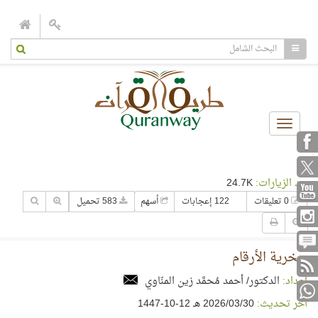
Toggle
navigation
عدد الزيارات:
24.7K
0 تعليقات
122 إعجابات
أسهم
583 تحميل
سخرية الأرقام
إعداد:
الدكتور/ أحمد مُحمَّد زين المنّاوي
آخر تحديث:
30‏/03‏/2026 هـ 12-10-1447