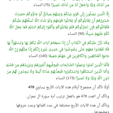
مِنْ لَدُنْكَ وَلِيًّا وَاجْعَلْ لَنَا مِنْ لَدُنْكَ نَصِيرًا
(75) النساء
إِلَّا الَّذِينَ يَصِلُونَ إِلَى قَوْمٍ بَيْنَكُمْ وَبَيْنَهُمْ مِيثَاقٌ أَوْ جَاؤُوكُمْ حَصِرَتْ
صُدُورُهُمْ أَنْ يُقَاتِلُوكُمْ أَوْ يُقَاتِلُوا قَوْمَهُمْ وَلَوْ شَاءَ اللَّهُ لَسَلَّطَهُمْ عَلَيْكُمْ
فَلَقَاتَلُوكُمْ فَإِنِ اعْتَزَلُوكُمْ فَلَمْ يُقَاتِلُوكُمْ وَأَلْقَوْا إِلَيْكُمُ السَّلَمَ فَمَا جَعَلَ اللَّهُ
لَكُمْ عَلَيْهِمْ سَبِيلًا
(90) النساء
وَقَدْ نَزَّلَ عَلَيْكُمْ فِي الْكِتَابِ أَنْ إِذَا سَمِعْتُمْ آيَاتِ اللَّهِ يُكْفَرُ بِهَا وَيُسْتَهْزَأُ بِهَا
فَلَا تَقْعُدُوا مَعَهُمْ حَتَّى يَخُوضُوا فِي حَدِيثٍ غَيْرِهِ إِنَّكُمْ إِذًا مِثْلُهُمْ إِنَّ اللَّهَ
جَامِعُ الْمُنَافِقِينَ وَالْكَافِرِينَ فِي جَهَنَّمَ جَمِيعًا
(140) النساء
فَأَمَّا الَّذِينَ آمَنُوا وَعَمِلُوا الصَّالِحَاتِ فَيُوَفِّيهِمْ أُجُورَهُمْ وَيَزِيدُهُمْ مِنْ فَضْلِهِ
وَأَمَّا الَّذِينَ اسْتَنْكَفُوا وَاسْتَكْبَرُوا فَيُعَذِّبُهُمْ عَذَابًا أَلِيمًا وَلَا يَجِدُونَ لَهُمْ مِنْ
دُونِ اللَّهِ وَلِيًّا وَلَا نَصِيرًا
(173) النساء
أوّلًا تأكّد أن مجموع أرقام هذه الآيات الأربع يساوي
478
وتأكّد أن العدد 478 هو بالفعل ترتيب آية سورة آل عمران..
وتأكّد أن هذه الآيات الأربع مختلفة في عدد كلماتها وعدد حروفها
ومضمونها..