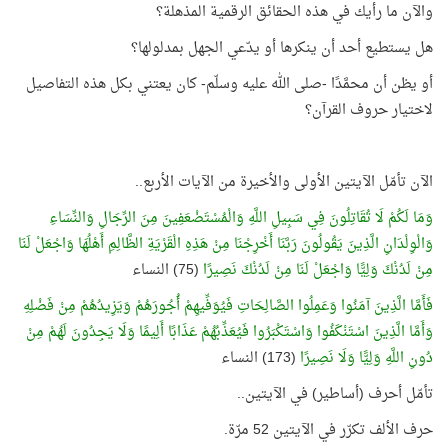
والآن ما رأيك في هذه الحقائق الرقمية المذهلة؟
هل يستطيع أحد أن ينكرها أو يدّعي الجهل بمدلولها؟
أو يظن أن محمَّدًا -صلى الله عليه وسلّم- كان يعتني بكل هذه التفاصيل
لاختيار حروف القرآن؟
الآن تأمّل الآيتين الأولى والأخيرة من الآيات الأربع..
وَمَا لَكُمْ لَا تُقَاتِلُونَ فِي سَبِيلِ اللَّهِ وَالْمُسْتَضْعَفِينَ مِنَ الرِّجَالِ وَالنِّسَاءِ
وَالْوِلْدَانِ الَّذِينَ يَقُولُونَ رَبَّنَا أَخْرِجْنَا مِنْ هَذِهِ الْقَرْيَةِ الظَّالِمِ أَهْلُهَا وَاجْعَلْ لَنَا
مِنْ لَدُنْكَ وَلِيًّا وَاجْعَلْ لَنَا مِنْ لَدُنْكَ نَصِيرًا
(75) النساء
فَأَمَّا الَّذِينَ آمَنُوا وَعَمِلُوا الصَّالِحَاتِ فَيُوَفِّيهِمْ أُجُورَهُمْ وَيَزِيدُهُمْ مِنْ فَضْلِهِ
وَأَمَّا الَّذِينَ اسْتَنْكَفُوا وَاسْتَكْبَرُوا فَيُعَذِّبُهُمْ عَذَابًا أَلِيمًا وَلَا يَجِدُونَ لَهُمْ مِنْ
دُونِ اللَّهِ وَلِيًّا وَلَا نَصِيرًا
(173) النساء
تأمّل أحرف (أساطير) في الآيتين..
حرف الألف تكرّر في الآيتين 52 مرّة.