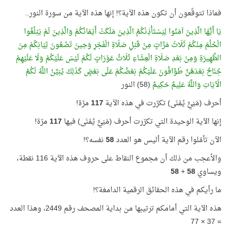
فماذا تتوقّعون أن تكون هذه الآية؟! إنها هذه الآية من سورة النور..
يَا أَيُّهَا الَّذِينَ آمَنُوا لِيَسْتَأْذِنْكُمُ الَّذِينَ مَلَكَتْ أَيْمَانُكُمْ وَالَّذِينَ لَمْ يَبْلُغُوا
الْحُلُمَ مِنْكُمْ ثَلَاثَ مَرَّاتٍ مِنْ قَبْلِ صَلَاةِ الْفَجْرِ وَحِينَ تَضَعُونَ ثِيَابَكُمْ مِنَ
الظَّهِيرَةِ وَمِنْ بَعْدِ صَلَاةِ الْعِشَاءِ ثَلَاثُ عَوْرَاتٍ لَكُمْ لَيْسَ عَلَيْكُمْ وَلَا عَلَيْهِمْ
جُنَاحٌ بَعْدَهُنَّ طَوَّافُونَ عَلَيْكُمْ بَعْضُكُمْ عَلَى بَعْضٍ كَذَلِكَ يُبَيِّنُ اللَّهُ لَكُمُ
الْآيَاتِ وَاللَّهُ عَلِيمٌ حَكِيمٌ
(58) النور
أحرف (مَنِيٍّ يُمْنَى) تكرّرت في هذه الآية
117
مرّة!
إنها الآية الوحيدة التي تكرّرت أحرف (مَنِيٍّ يُمْنَى) فيها
117
مرّة!
الآن تأمّلوا رقم الآية أليس هو العدد
58
نفسه؟!
والأعجب من ذلك أن مجموع النقاط على حروف هذه الآية 116 نقطة،
ويساوي
58
+
58
ما رأيكم في هذه الحقائق الرقمية الدامغة؟!
هذه الآية التي أمامكم ترتيبها من بداية المصحف رقم 2449، وهذا العدد
= 37 × 77