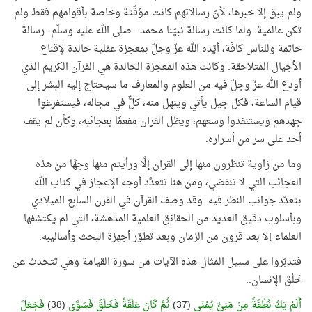
ولم يبق إلا خبرها، لأنّ رسالاتهم كانت مؤقّتة وخاصة بأقوامهم فقط ولم
تكن عالمية. ولما كانت رسالة نبيّنا محمد –صلى الله عليه وسلّم- رسالة
خاتمة وللناس كافّة، أيّده الله عزّ وجلّ بمعجزة عقلية خالدة لإقناع
الأجيال المتلاحقة
.
وكانت هذه المعجزة الخالدة هي القرآن الكريم الذي
أودع الله عزّ وجلّ فيه من العلوم والمعارف ما سيحتاج إليه البشر إلى
قيام الساعة، فكل جيل يأتي وينهل منه، كلٌّ في مجاله، فيستفرغوا
جهدهم ويستنفدوا وسعهم، ويظل القرآن مفعمًا بعجائبه، وكأن لم يقف
أحد على سر من أسراره.
وما من زاوية تنظرون منها إلى القرآن إلَّا ورأيتم منها وجهًا من هذه
العجائب التي لا تنقضي، ومن هنا تتعدَّد أوجه الإعجاز في كتاب الله
بتعدّد جوانب النظر فيه. وقد وصف القرآن في القرن السابع الميلادي
وبأسلوب دقيق العديد من الحقائق العلمية المدهشة، التي لم يكتشفها
العلماء إلا بعد قرون من الزمان وبعد تطوّر أجهزة البحث وأساليبه.
فتدبّروا على سبيل المثال هذه الآيات من سورة القيامة وهي تتحدث عن
خَلْق الإنسان..
أَلَمْ يَكُ نُطْفَةً مِنْ مَنِيٍّ يُمْنَى
(37)
ثُمَّ كَانَ عَلَقَةً فَخَلَقَ فَسَوَّى
(38)
فَجَعَلَ