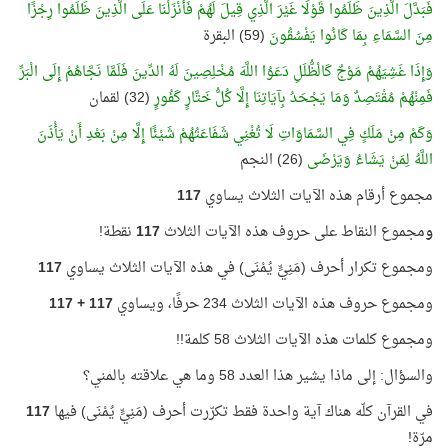
فَبَدَّلَ الَّذِينَ ظَلَمُوا قَوْلًا غَيْرَ الَّذِي قِيلَ لَهُمْ فَأَنْزَلْنَا عَلَى الَّذِينَ ظَلَمُوا رِجْزًا
مِنَ السَّمَاءِ بِمَا كَانُوا يَفْسُقُونَ
(59) البقرة
وَإِذَا غَشِيَهُمْ مَوْجٌ كَالْظُّلَلِ دَعَوُا اللَّهَ مُخْلِصِينَ لَهُ الدِّينَ فَلَمَّا نَجَّاهُمْ إِلَى الْبَرِّ
فَمِنْهُمْ مُقْتَصِدٌ وَمَا يَجْحَدُ بِآيَاتِنَا إِلَّا كُلُّ خَتَّارٍ كَفُورٍ
(32) لقمان
وَكَمْ مِنْ مَلَكٍ فِي السَّمَاوَاتِ لَا تُغْنِي شَفَاعَتُهُمْ شَيْئًا إِلَّا مِنْ بَعْدِ أَنْ يَأْذَنَ
اللَّهُ لِمَنْ يَشَاءُ وَيَرْضَى
(26) النجم
مجموع أرقام هذه الآيات الثلاث يساوي
117
و
مجموع النقاط على حروف هذه الآيات الثلاث
117
نقطة!
ومجموع تكرار أحرف (مَنِيٍّ يُمْنَى) في هذه الآيات الثلاث يساوي
117
ومجموع حروف هذه الآيات الثلاث 234 حرفًا، ويساوي
117 + 117
ومجموع كلمات هذه الآيات الثلاث 58 كلمة!!
والسؤال: إلى ماذا يشير هذا العدد 58 وما هي علاقته بالمني؟
في القرآن كلّه هناك آية واحدة فقط تكرّرت أحرف (مَنِيٍّ يُمْنَى) فيها
117
مرّة!