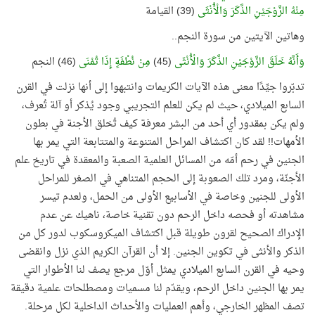
مِنْهُ الزَّوْجَيْنِ الذَّكَرَ وَالْأُنْثَى
(39) القيامة
وهاتين الآيتين من سورة النجم..
وَأَنَّهُ خَلَقَ الزَّوْجَيْنِ الذَّكَرَ وَالْأُنْثَى
(45)
مِنْ نُطْفَةٍ إِذَا تُمْنَى
(46) النجم
تدبّروا جيِّدًا معنى هذه الآيات الكريمات وانتبهوا إلى أنها نزلت في القرن
السابع الميلادي، حيث لم يكن للعلم التجريبي وجود يُذكر أو آلة تُعرف،
ولم يكن بمقدور أي أحد من البشر معرفة كيف تُخلق الأجنة في بطون
الأمهات!! لقد كان اكتشاف المراحل المتنوعة والمتتابعة التي يمر بها
الجنين في رحم أمّه من المسائل العلمية الصعبة والمعقدة في تاريخ علم
الأجنّة، ومرد تلك الصعوبة إلى الحجم المتناهي في الصغر للمراحل
الأولى للجنين وخاصة في الأسابيع الأولى من الحمل، ولعدم تيسر
مشاهدته أو فحصه داخل الرحم دون تقنية خاصة، ناهيك عن عدم
الإدراك الصحيح لقرون طويلة قبل اكتشاف الميكروسكوب لدور كل من
الذكر والأنثى في تكوين الجنين. إلا أن القرآن الكريم الذي نزل وانقضى
وحيه في القرن السابع الميلادي يمثل أوّل مرجع يصف لنا الأطوار التي
يمر بها الجنين داخل الرحم، ويقدّم لنا مسميات ومصطلحات علمية دقيقة
تصف المظهر الخارجي، وأهم العمليات والأحداث الداخلية لكل مرحلة.