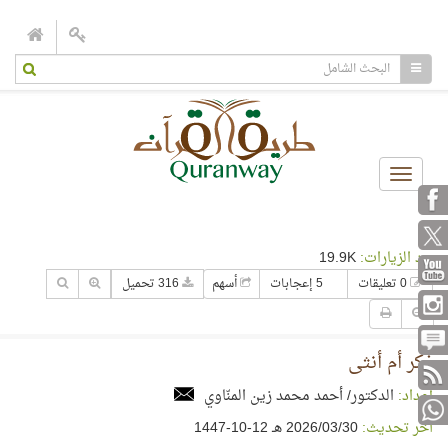
Toggle
navigation
عدد الزيارات:
19.9K
0 تعليقات
5 إعجابات
أسهم
316 تحميل
ذكر أم أنثى
إعداد:
الدكتور/ أحمد محمد زين المنّاوي
آخر تحديث:
30‏/03‏/2026 هـ 12-10-1447