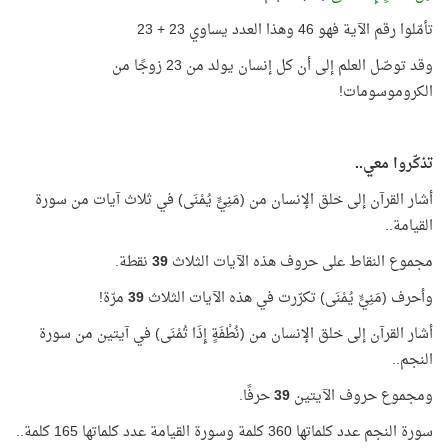
تأمّلوا رقم الآية فهو 46 وهذا العدد يساوي 23 + 23
وقد توصّل العلم إلى أن كل إنسان يولد من 23 زوجًا من
الكروموسومات!
تذكّروا معي..
أشار القرآن إلى خلق الإنسان من (مَنِيٍّ يُمْنَى) في ثلاث آيات من سورة
القيامة..
مجموع النقاط على حروف هذه الآيات الثلاث
39
نقطة.
وأحرف (مَنِيٍّ يُمْنَى) تكرّرت في هذه الآيات الثلاث
39
مرّة!
أشار القرآن إلى خلق الإنسان من (نُطْفَةٍ إِذَا تُمْنَى) في آيتين من سورة
النجم..
ومجموع حروف الآيتين
39
حرفًا.
سورة النجم عدد كلماتها 360 كلمة وسورة القيامة عدد كلماتها 165 كلمة..