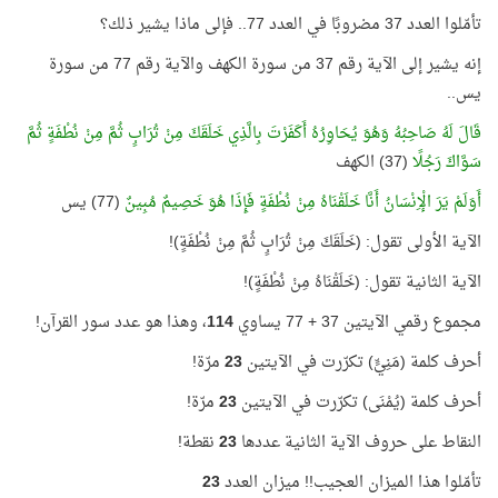
تأمّلوا العدد 37 مضروبًا في العدد 77.. فإلى ماذا يشير ذلك؟
إنه يشير إلى الآية رقم 37 من سورة الكهف والآية رقم 77 من سورة
يس..
قَالَ لَهُ صَاحِبُهُ وَهُوَ يُحَاوِرُهُ أَكَفَرْتَ بِالَّذِي خَلَقَكَ مِنْ تُرَابٍ ثُمَّ مِنْ نُطْفَةٍ ثُمَّ
سَوَّاكَ رَجُلًا
(37) الكهف
أَوَلَمْ يَرَ الْإِنْسَانُ أَنَّا خَلَقْنَاهُ مِنْ نُطْفَةٍ فَإِذَا هُوَ خَصِيمٌ مُبِينٌ
(77) يس
الآية الأولى تقول: (خَلَقَكَ مِنْ تُرَابٍ ثُمَّ مِنْ نُطْفَةٍ)!
الآية الثانية تقول: (خَلَقْنَاهُ مِنْ نُطْفَةٍ)!
مجموع رقمي الآيتين 37 + 77 يساوي
114
، وهذا هو عدد سور القرآن!
أحرف كلمة (مَنِيٍّ) تكرّرت في الآيتين
23
مرّة!
أحرف كلمة (يُمْنَى) تكرّرت في الآيتين
23
مرّة!
النقاط على حروف الآية الثانية عددها
23
نقطة!
تأمّلوا هذا الميزان العجيب!! ميزان العدد
23