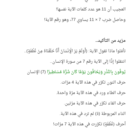
العجيب أن 11 هو عدد كلمات الآية نفسها!
وحاصل ضرب 7 × 11 يساوي 77، وهو رقم الآية!
مزيد من التأكيد..
تأمّلوا ماذا تقول الآية: (أَوَلَمْ يَرَ الْإِنْسَانُ أَنَّا خَلَقْنَاهُ مِنْ نُطْفَةٍ)..
انتقلوا إذًا إلى الآية رقم 7 من سورة الإنسان..
يُوفُونَ بِالنَّذْرِ وَيَخَافُونَ يَوْمًا كَانَ شَرُّهُ مُسْتَطِيرًا
(7) الإنسان
حرف النون تكرّر في هذه الآية 4 مرّات.
حرف الطاء ورد في هذه الآية مرّة واحدة.
حرف الفاء تكرّر في هذه الآية مرّتين.
التاء المربوطة (ة) لم ترد في هذه الآية.
أحرف (نُطْفَةٍ) تكرّرت في هذه الآية 7 مرّات!