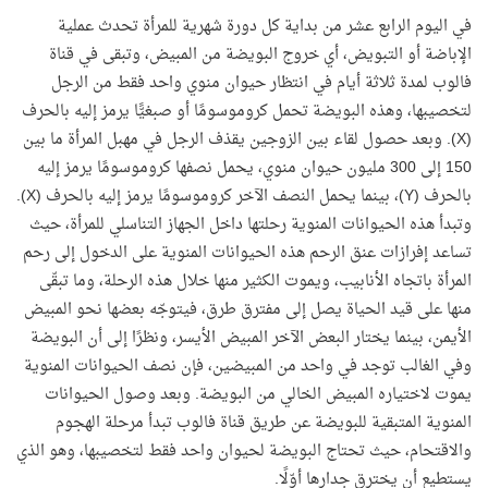
في اليوم الرابع عشر من بداية كل دورة شهرية للمرأة تحدث عملية
الإباضة أو التبويض، أي خروج البويضة من المبيض، وتبقى في قناة
فالوب لمدة ثلاثة أيام في انتظار حيوان منوي واحد فقط من الرجل
لتخصيبها، وهذه البويضة تحمل كروموسومًا أو صبغيًّا يرمز إليه بالحرف
(
X
). وبعد حصول لقاء بين الزوجين يقذف الرجل في مهبل المرأة ما بين
150 إلى 300 مليون حيوان منوي، يحمل نصفها كروموسومًا يرمز إليه
بالحرف (
Y
)، بينما يحمل النصف الآخر كروموسومًا يرمز إليه بالحرف (
X
).
وتبدأ هذه الحيوانات المنوية رحلتها داخل الجهاز التناسلي للمرأة، حيث
تساعد إفرازات عنق الرحم هذه الحيوانات المنوية على الدخول إلى رحم
المرأة باتجاه الأنابيب، ويموت الكثير منها خلال هذه الرحلة، وما تبقّى
منها على قيد الحياة يصل إلى مفترق طرق، فيتوجّه بعضها نحو المبيض
الأيمن، بينما يختار البعض الآخر المبيض الأيسر، ونظرًا إلى أن البويضة
وفي الغالب توجد في واحد من المبيضين، فإن نصف الحيوانات المنوية
يموت لاختياره المبيض الخالي من البويضة. وبعد وصول الحيوانات
المنوية المتبقية للبويضة عن طريق قناة فالوب تبدأ مرحلة الهجوم
والاقتحام، حيث تحتاج البويضة لحيوان واحد فقط لتخصيبها، وهو الذي
يستطيع أن يخترق جدارها أوّلًا.