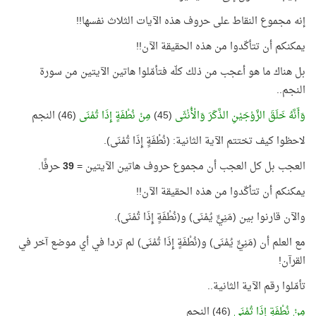
إنه مجموع النقاط على حروف هذه الآيات الثلاث نفسها!!
يمكنكم أن تتأكّدوا من هذه الحقيقة الآن!!
بل هناك ما هو أعجب من ذلك كلّه فتأمّلوا هاتين الآيتين من سورة
النجم..
وَأَنَّهُ خَلَقَ الزَّوْجَيْنِ الذَّكَرَ وَالْأُنْثَى
(45)
مِنْ نُطْفَةٍ إِذَا تُمْنَى
(46) النجم
لاحظوا كيف تختتم الآية الثانية: (نُطْفَةٍ إِذَا تُمْنَى).
العجب بل كل العجب أن مجموع حروف هاتين الآيتين =
39
حرفًا.
يمكنكم أن تتأكّدوا من هذه الحقيقة الآن!!
والآن قارنوا بين (مَنِيٍّ يُمْنَى) و(نُطْفَةٍ إِذَا تُمْنَى).
مع العلم أن (مَنِيٍّ يُمْنَى) و(نُطْفَةٍ إِذَا تُمْنَى) لم تردا في أي موضع آخر في
القرآن!
تأمّلوا رقم الآية الثانية..
مِنْ نُطْفَةٍ إِذَا تُمْنَى
(46) النجم