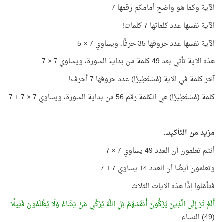
الآية وكما هو واضح أمامكم رقمها 7
الآية نفسها عدد كلماتها 7 كلمات!
الآية نفسها عدد حروفها 35 حرفًا، ويساوي 7 × 5
هذه الآية تأتي بعد 49 كلمة من بداية السورة، ويساوي 7 × 7
آخر كلمة في الآية (مُسْتَطِيرًا) عدد حروفها 7 أحرف!
كلمة (مُسْتَطِيرًا) هي الكلمة رقم 56 من بداية السورة، ويساوي 7 × 7 + 7
مزيد من التأكيد..
أنتم تعلمون أن العدد 49 يساوي 7 × 7
وتعلمون أيضًا أن العدد 14 يساوي 7 + 7
فتأمّلوا إذًا هذه الآيات الثلاث..
أَلَمْ تَرَ إِلَى الَّذِينَ يُزَكُّونَ أَنْفُسَهُمْ بَلِ اللَّهُ يُزَكِّي مَنْ يَشَاءُ وَلَا يُظْلَمُونَ فَتِيلًا
(49) النساء