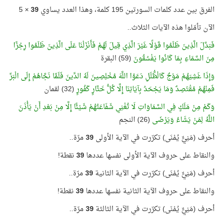
الفرق بين عدد كلمات السورتين 195 كلمة، وهذا العدد يساوي
39
× 5
الآن تأمّلوا هذه الآيات الثلاث..
فَبَدَّلَ الَّذِينَ ظَلَمُوا قَوْلًا غَيْرَ الَّذِي قِيلَ لَهُمْ فَأَنْزَلْنَا عَلَى الَّذِينَ ظَلَمُوا رِجْزًا
مِنَ السَّمَاءِ بِمَا كَانُوا يَفْسُقُونَ
(59) البقرة
وَإِذَا غَشِيَهُمْ مَوْجٌ كَالْظُّلَلِ دَعَوُا اللَّهَ مُخْلِصِينَ لَهُ الدِّينَ فَلَمَّا نَجَّاهُمْ إِلَى الْبَرِّ
فَمِنْهُمْ مُقْتَصِدٌ وَمَا يَجْحَدُ بِآيَاتِنَا إِلَّا كُلُّ خَتَّارٍ كَفُورٍ
(32) لقمان
وَكَمْ مِنْ مَلَكٍ فِي السَّمَاوَاتِ لَا تُغْنِي شَفَاعَتُهُمْ شَيْئًا إِلَّا مِنْ بَعْدِ أَنْ يَأْذَنَ
اللَّهُ لِمَنْ يَشَاءُ وَيَرْضَى
(26) النجم
أحرف (مَنِيٍّ يُمْنَى) تكرّرت في الآية الأولى
39
مرّة..
والنقاط على حروف الآية الأولى نفسها عددها
39
نقطة!
أحرف (مَنِيٍّ يُمْنَى) تكرّرت في الآية الثانية
39
مرّة..
والنقاط على حروف الآية الثانية نفسها عددها
39
نقطة!
أحرف (مَنِيٍّ يُمْنَى) تكرّرت في الآية الثالثة
39
مرّة..