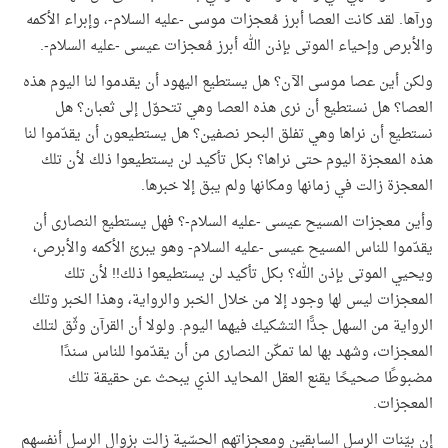
ورآها. لقد كانت العصا أبرز مُعجزات موسى -عليه السلام-، وإبراء الأكمه
والأبرص وإحياء الموتى بإذن الله أبرز مُعجزات عيسى -عليه السلام-.
ولكن أين عصا موسى الآن؟ هل يستطيع اليهود أن يقدموا لنا اليوم هذه
العصا؟ هل نستطيع أن نرى هذه العصا وهي تتحوّل إلى ثعبان؟ هل
نستطيع أن نراها وهي تفلق البحر نصفين؟ هل يستطيعون أن يقدّموا لنا
هذه المعجزة اليوم حتى نراها؟ بكل تأكيد لن يستطيعوا ذلك لأن تلك
المعجزة زالت في زمانها ومكانها ولم يبق إلا خبرها.
وأين معجزات المسيح عيسى -عليه السلام-؟ فهل يستطيع النصارى أن
يقدّموا للناس المسيح عيسى -عليه السلام- وهو يبرئ الأكمه والأبرص،
ويحيي الموتى بإذن الله؟ بكل تأكيد لن يستطيعوا ذلك!! لأن تلك
المعجزات ليس لها وجود إلا من خلال الخبر والرواية، وهذا الخبر وتلك
الرواية من السهل جدًّا التشكيك فيهما اليوم. ولولا أن القرآن وثّق لتلك
المعجزات، وشهد بها لما تمكّن النصارى من أن يقدّموا للناس سندًا
مضبوطًا صحيحًا يقنع العقل المحايد الذي يبحث عن حقيقة تلك
المعجزات.
إن بيّنات الرسل السابقين ومعجزاتهم الحسّية زالت بزوال الرسل أنفسهم