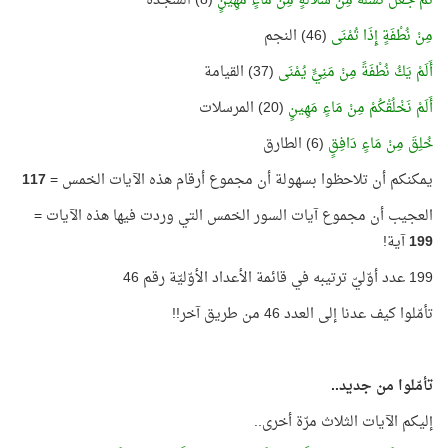
ثُمَّ جَعَلَ نَسْلَهُ مِنْ سُلَالَةٍ مِنْ مَاءٍ مَهِينٍ
(8) السجدة
مِنْ نُطْفَةٍ إِذَا تُمْنَى
(46) النجم
أَلَمْ يَكُ نُطْفَةً مِنْ مَنِيٍّ يُمْنَى
(37) القيامة
أَلَمْ نَخْلُقْكُمْ مِنْ مَاءٍ مَهِينٍ
(20) المرسلات
خُلِقَ مِنْ مَاءٍ دَافِقٍ
(6) الطارق
يمكنكم أن تلاحظوا بسهولة أن مجموع أرقام هذه الآيات الخمس =
117
العجيب أن مجموع آيات السور الخمس التي وردت فيها هذه الآيات =
199
آية!
199 عدد أوّليّ ترتيبه في قائمة الأعداد الأوّليّة رقم 46
تأمّلوا كيف عدنا إلى العدد 46 من طريق آخر!!
تأمّلوا من جديد..
إليكم الآيات الثلاث مرّة أخرى..