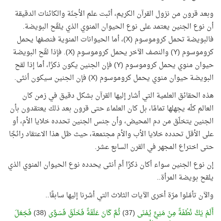
وبعد قرون من نزول القرآن الكريم، أثبت علم الأجنّة والكائنات الدقيقة
أن نوع الجنين يعتمد على نوع الحيوان المنوي الذي يلقّح البويضة.
فالبويضة تحمل كروموسوم (
X
)، أما الحيوانات المنوية فنصفها يحمل
كروموسوم (
Y
) والنصف الآخر يحمل كروموسوم (
X
). فإذا لقّح البويضة
حيوان منوي يحمل كروموسوم (
Y
) فإن الجنين يكون ذكرًا، أما إذا لقح
البويضة حيوان منوي يحمل كروموسوم (
X
) فإن الجنين سيكون أنثى.
هذه الحقائق العلمية التي أشار إليها القرآن بشكل دقيق في زمن كان
العالم كلّه يجهلها تمامًا، بل كان العلماء حتى قرون بعد ذلك يعتقدون بأن
الجنين يتخلّق من دم المحيض، وأن جنس الجنين تحدده خلايا الأم، أو
على الأقل تحدده خلايا الأب والأم مجتمعة، حيث ظل هذا الاعتقاد رائجًا
حتى اختراع المجهر في القرن السابع عشر.
إن نوع الجنين سواء أكان ذكرًا أم أنثى يحدده نوع الحيوان المنوي الذي
يلقح بويضة المرأة..
والآن تأمّلوا مرّة أخرى الآيات الثلاث التي أشرنا إليها سابقًا..
أَلَمْ يَكُ نُطْفَةً مِنْ مَنِيٍّ يُمْنَى
(37)
ثُمَّ كَانَ عَلَقَةً فَخَلَقَ فَسَوَّى
(38)
فَجَعَلَ