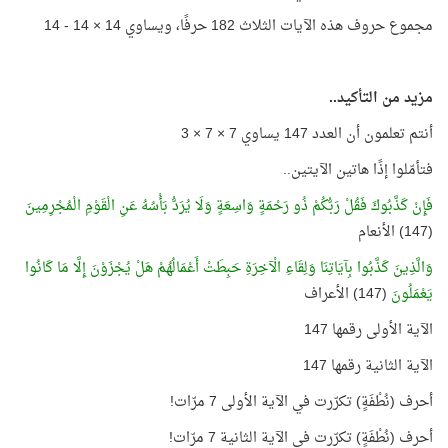
مجموع حروف هذه الآيات الثلاث 182 حرفًا، ويساوي 14 × 14 - 14
مزيد من التأكيد..
أنتم تعلمون أن العدد 147 يساوي 7 × 7 × 3
فتأمّلوا إذًا هاتين الآيتين..
فَإِنْ كَذَّبُوكَ فَقُلْ رَبُّكُمْ ذُو رَحْمَةٍ وَاسِعَةٍ وَلَا يُرَدُّ بَأْسُهُ عَنِ الْقَوْمِ الْمُجْرِمِينَ
(147) الأنعام
وَالَّذِينَ كَذَّبُوا بِآيَاتِنَا وَلِقَاءِ الْآخِرَةِ حَبِطَتْ أَعْمَالُهُمْ هَلْ يُجْزَوْنَ إِلَّا مَا كَانُوا
يَعْمَلُونَ
(147) الأعراف
الآية الأولى رقمها 147
الآية الثانية رقمها 147
أحرف (نُطْفَةٍ) تكرّرت في الآية الأولى 7 مرّات!
أحرف (نُطْفَةٍ) تكرّرت في الآية الثانية 7 مرّات!