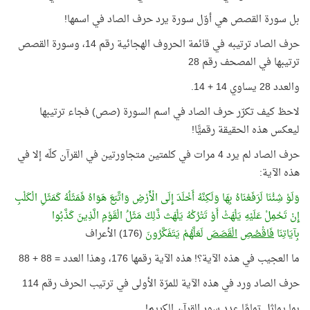
بل سورة القصص هي أوّل سورة يرد حرف الصاد في اسمها!
حرف الصاد ترتيبه في قائمة الحروف الهجائية رقم 14، وسورة القصص
ترتيبها في المصحف رقم 28
والعدد 28 يساوي 14 + 14.
لاحظ كيف تكرّر حرف الصاد في اسم السورة (صص) فجاء ترتيبها
ليعكس هذه الحقيقة رقميًّا!
حرف الصاد لم يرد 4 مرات في كلمتين متجاورتين في القرآن كلّه إلا في
هذه الآية:
وَلَوْ شِئْنَا لَرَفَعْنَاهُ بِهَا وَلَكِنَّهُ أَخْلَدَ إِلَى الْأَرْضِ وَاتَّبَعَ هَوَاهُ فَمَثَلُهُ كَمَثَلِ الْكَلْبِ
إِنْ تَحْمِلْ عَلَيْهِ يَلْهَثْ أَوْ تَتْرُكْهُ يَلْهَث ذَّلِكَ مَثَلُ الْقَوْمِ الَّذِينَ كَذَّبُوا
بِآيَاتِنَا
فَاقْصُصِ
الْقَصَصَ
لَعَلَّهُمْ يَتَفَكَّرُونَ
(176) الأعراف
ما العجيب في هذه الآية؟! هذه الآية رقمها 176، وهذا العدد = 88 + 88
حرف الصاد ورد في هذه الآية للمرّة الأولى في ترتيب الحرف رقم 114
بما يماثل تمامًا عدد سور القرآن الكريم!