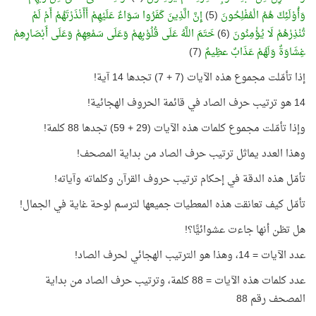
وَأُوْلَئِكَ هُمُ الْمُفْلِحُونَ
(5)
إِنَّ الَّذِينَ كَفَرُوا سَوَاءٌ عَلَيْهِمْ أَأَنْذَرْتَهُمْ أَمْ لَمْ
تُنْذِرْهُمْ لَا يُؤْمِنُونَ
(6)
خَتَمَ اللَّهُ عَلَى قُلُوْبِهمْ وَعَلَى سَمْعِهِمْ وَعَلَى أَبْصَارِهِمْ
غِشَاوَةٌ وَلَهُمْ عَذَابٌ عظِيمٌ
(7)
إذا تأمّلت مجموع هذه الآيات (7 + 7) تجدها 14 آية!
14 هو ترتيب حرف الصاد في قائمة الحروف الهجائية!
وإذا تأمّلت مجموع كلمات هذه الآيات (29 + 59) تجدها 88 كلمة!
وهذا العدد يماثل ترتيب حرف الصاد من بداية المصحف!
تأمّل هذه الدقة في إحكام ترتيب حروف القرآن وكلماته وآياته!
تأمّل كيف تعانقت هذه المعطيات جميعها لترسم لوحة غاية في الجمال!
هل تظن أنها جاءت عشوائيًّا؟!
عدد الآيات = 14، وهذا هو الترتيب الهجائي لحرف الصاد!
عدد كلمات هذه الآيات = 88 كلمة، وترتيب حرف الصاد من بداية
المصحف رقم 88