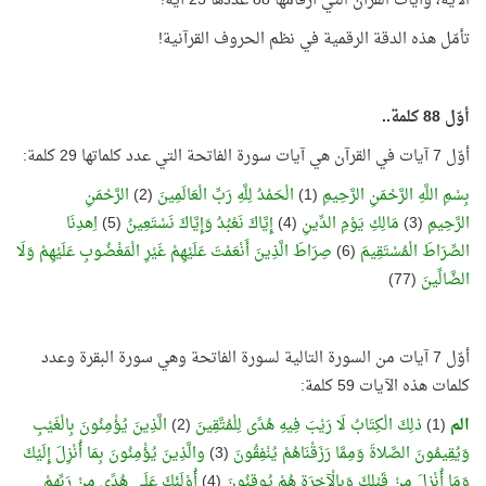
الآية، وآيات القرآن التي أرقامها 88 عددها 25 آية!
تأمّل هذه الدقة الرقمية في نظم الحروف القرآنية!
أوّل 88 كلمة..
أوّل 7 آيات في القرآن هي آيات سورة الفاتحة التي عدد كلماتها 29 كلمة:
بِسْمِ اللَّهِ الرَّحْمَنِ الرَّحِيمِ
(1)
الْحَمْدُ لِلَّهِ رَبِّ الْعَالَمِينَ
(2)
الرَّحْمَنِ
الرَّحِيمِ
(3)
مَالِكِ يَوْمِ الدِّينِ
(4)
إِيَّاكَ نَعْبُدُ وَإِيَّاكَ نَسْتَعِينُ
(5)
اِهدِنَا
الصِّرَاطَ الْمُسْتَقِيمَ
(6)
صِرَاطَ الَّذِينَ أَنْعَمْتَ عَلَيْهِمْ غَيْرِ الْمَغْضُوبِ عَلَيْهِمْ وَلَا
الضَّالِّينَ
(77)
أوّل 7 آيات من السورة التالية لسورة الفاتحة وهي سورة البقرة وعدد
كلمات هذه الآيات 59 كلمة:
الم
(1)
ذلِكَ الْكِتَابُ لَا رَيْبَ فِيهِ هُدًى لِلْمُتَّقِينَ
(2)
الَّذِينَ يُؤْمِنُونَ بِالْغَيْبِ
وَيُقِيمُونَ الصَّلاةَ وَمِمَّا رَزَقْنَاهُمْ يُنْفِقُونَ
(3)
والَّذِينَ يُؤْمِنُونَ بِمَا أُنْزِلَ إِلَيْكَ
وَمَا أُنْزِلَ مِنْ قَبْلِكَ وَبِالْآخِرَةِ هُمْ يُوقِنُونَ
(4)
أُوْلَئِكَ عَلَى هُدًى مِنْ رَبِّهِمْ