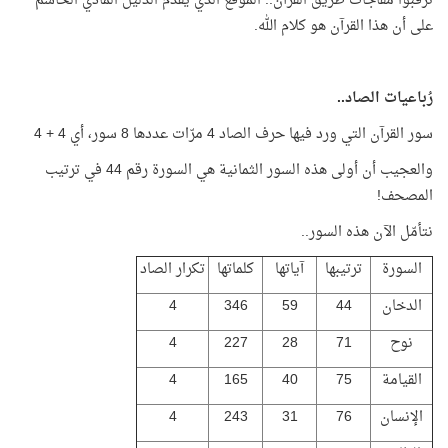
ترقّبوا مفاجآت طريق القرآن.. الموقع الذي يقدّم الدليل المادي الحاسم
على أن هذا القرآن هو كلام الله.
رُباعيات الصاد..
سور القرآن التي ورد فيها حرف الصاد 4 مرّات عددها 8 سور، أي 4 + 4
والعجيب أن أولى هذه السور الثمانية هي السورة رقم 44 في ترتيب
المصحف!
نتأمّل الآن هذه السور..
السورة
ترتيبها
آياتها
كلماتها
تكرار الصاد
الدخان
44
59
346
4
نوح
71
28
227
4
القيامة
75
40
165
4
الإنسان
76
31
243
4