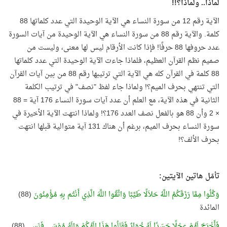
لماذا.. ولماذا؟!!
الآية رقم 12 من سورة النساء هي الآية الوحيدة التي عدد كلماتها 88
كلمة. والآية رقم 88 من سورة النساء هي الآية الوحيدة من آيات السورة
عدد حروفها 88 حرفًا! فإذا كانت الأرقام ليس لها معنى، وليست من
صميم نظم القرآن العظيم، فلماذا جاءت الآية الوحيدة التي عدد كلماتها
88 كلمة في القرآن كله هي الآية التي ترتيبها رقم 88 من بين آيات القرآن
التي تنتهي بحرف الميم؟! ولماذا جاء لفظ "نصف" في ترتيب الكلمة
الثانية في هذه الآية، مع العلم أن عدد آيات سورة النساء 176 آية = 88
× 2 وأن 88 هو بالفعل نصف العدد 176؟! ولماذا انتهت الآية الأخيرة في
سورة النساء بحرف الميم، برغم أن هناك 131 آية متوالية قبلها انتهت
بحرف الألف؟!
تأمّل هاتين الآيتين:
وَكُلُوا مِمَّا رَزَقَكُمُ اللَّهُ حَلاَلًا طَيِّبًا وَاتَّقُوا اللَّهَ الَّذِي أَنْتُم بِهِ مُؤْمِنُونَ
(88)
المائدة
فَأَخْرَجَ لَهُمْ عِجْلًا جَسَدًا لَهُ خُوَارٌ فَقَالُوا هَذَا إِلَهُكُمْ وَإِلَهُ مُوْسَى فَنَسِي
(88)