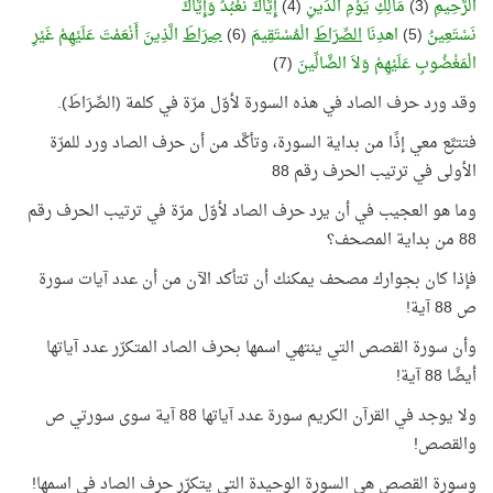
الرَّحِيمِ
(3)
مَالِكِ يَوْمِ الدِّينِ
(4)
إِيَّاكَ نَعْبُدُ وَإِيَّاكَ
نَسْتَعِينُ
(5)
اهدِنَا
الصِّرَاطَ
الْمُسْتَقِيمَ
(6)
صِرَاطَ
الَّذِينَ أَنْعَمْتَ عَلَيْهِمْ غَيْرِ
الْمَغْضُوبِ عَلَيْهِمْ وَلاَ الضَّالِّينَ
(7)
وقد ورد حرف الصاد في هذه السورة لأوّل مرّة في كلمة (الصِّرَاطَ).
فتتبَّع معي إذًا من بداية السورة، وتأكَّد من أن حرف الصاد ورد للمرّة
الأولى في ترتيب الحرف رقم 88
وما هو العجيب في أن يرد حرف الصاد لأوّل مرّة في ترتيب الحرف رقم
88 من بداية المصحف؟
فإذا كان بجوارك مصحف يمكنك أن تتأكد الآن من أن عدد آيات سورة
ص 88 آية!
وأن سورة القصص التي ينتهي اسمها بحرف الصاد المتكرّر عدد آياتها
أيضًا 88 آية!
ولا يوجد في القرآن الكريم سورة عدد آياتها 88 آية سوى سورتي ص
والقصص!
وسورة القصص هي السورة الوحيدة التي يتكرّر حرف الصاد في اسمها!