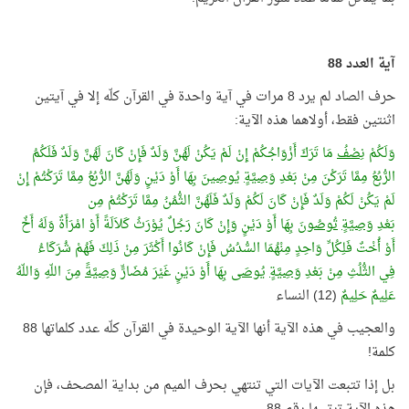
آية العدد 88
حرف الصاد لم يرد 8 مرات في آية واحدة في القرآن كلّه إلا في آيتين
اثنتين فقط، أولاهما هذه الآية:
وَلَكُمْ
نِصْفُ
مَا تَرَكَ أَزْوَاجُكُمْ إِنْ لَمْ يَكُنْ لَهُنَّ وَلَدٌ فَإِنْ كَانَ لَهُنَّ وَلَدٌ فَلَكُمُ
الرُّبُعُ مِمَّا تَرَكْنَ مِنْ بَعْدِ
وَصِيَّةٍ
يُوصِينَ
بِهَا أَوْ دَيْنٍ وَلَهُنَّ الرُّبُعُ مِمَّا تَرَكْتُمْ إِنْ
لَمْ يَكُنْ لَكُمْ وَلَدٌ فَإِنْ كَانَ لَكُمْ وَلَدٌ فَلَهُنَّ الثُّمُنُ مِمَّا تَرَكْتُمْ مِن
بَعْدِ
وَصِيَّةٍ
تُوصُونَ
بِهَا أَوْ دَيْنٍ وَإِنْ كَانَ رَجُلٌ يُوْرَثُ كَلاَلَةً أَوْ امْرَأَةٌ وَلَهُ أَخٌ
أَوْ أُخْتٌ فَلِكُلِّ وَاحِدٍ مِنْهُمَا السُّدُسُ فَإِنْ كَانُوا أَكْثَرَ مِنْ ذَلِكَ فَهُمْ شُرَكَاءُ
فِي الثُّلُثِ مِنْ بَعْدِ
وَصِيَّةٍ
يُوصَى
بِهَا أَوْ دَيْنٍ غَيْرَ مُضَارٍّ
وَصِيَّةً
مِنَ اللّهِ وَاللّهُ
عَلِيمٌ حَلِيمٌ
(12) النساء
والعجيب في هذه الآية أنها الآية الوحيدة في القرآن كلّه عدد كلماتها 88
كلمة!
بل إذا تتبعت الآيات التي تنتهي بحرف الميم من بداية المصحف، فإن