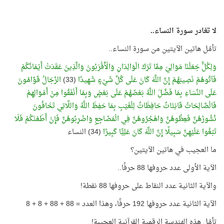
لا تغادر سورة النساء..
تأمّل هاتين الآيتين من سورة النساء..
وَلِكُلٍّ جَعَلْنَا مَوَالِيَ مِمَّا تَرَكَ الْوَالِدَانِ وَالْأَقْرَبُونَ وَالَّذِينَ عَقَدَتْ أَيْمَانُكُمْ
فَآتُوهُمْ نَصِيبَهُمْ إِنَّ اللَّهَ كَانَ عَلَى كُلِّ شَيْءٍ شَهِيدًا
(33)
الرِّجَالُ قَوَّامُونَ
عَلَى النِّسَاءِ بِمَا فَضَّلَ اللَّهُ بَعْضَهُمْ عَلَى بَعْضٍ وَبِمَا أَنْفَقُوا مِنْ أَمْوَالِهِمْ
فَالْصَّالِحَاتُ قَانِتَاتٌ حَافِظَاتٌ لِلْغَيْبِ بِمَا حَفِظَ اللَّهُ وَاللَّاتِي تَخَافُونَ
نُشُوزَهُنَّ فَعِظُوهُنَّ وَاهْجُرُوهُنَّ فِي الْمَضَاجِعِ وَاضْرِبُوهُنَّ فَإِنْ أَطَعْنَكُمْ فَلَا
تَبْغُوا عَلَيْهِنَّ سَبِيلًا إِنَّ اللَّهَ كَانَ عَلِيًّا كَبِيرًا
(34) النساء
ما العجيب في هاتين الآيتين؟
الآية الأولى عدد حروفها 88 حرفًا..
والآية الثانية عدد النقاط على حروفها 88 نقطة!
الآية الثانية عدد حروفها 192 حرفًا، وهذا العدد = 88 + 88 + 8 + 8
تأمّل هذه الهندسة الرقمية القرآنية العجيبة!