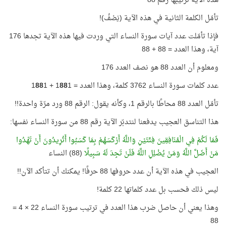
هذه الآية ترتيبها رقم 88
تأمّل الكلمة الثانية في هذه الآية (نِصْفُ)!
فإذا تأمّلت عدد آيات سورة النساء التي وردت فيها هذه الآية تجدها 176
آية، وهذا العدد = 88 + 88
ومعلوم أن العدد 88 هو نصف العدد 176
عدد كلمات سورة النساء 3762 كلمة، وهذا العدد = 1
1 + 1
88
1
88
تأمّل العدد 88 محاطًا بالرقم 1، وكأنه يقول: الرقم 88 ورد مرّة واحدة!!
هذا التناسق العجيب يدفعنا لنتدبّر الآية رقم 88 من سورة النساء نفسها:
فَمَا لَكُمْ فِي الْمُنَافِقِينَ فِئَتَيْنِ وَاللَّهُ أَرْكَسَهُمْ بِمَا كَسَبُوا أَتُرِيدُونَ أَنْ تَهْدُوا
مَنْ أَضَلَّ اللَّهُ وَمَنْ يُضْلِلِ اللَّهُ فَلَنْ تَجِدَ لَهُ سَبِيلًا
(88) النساء
العجيب في هذه الآية أن عدد حروفها 88 حرفًا! يمكنك أن تتأكد الآن!!
ليس ذلك فحسب بل عدد كلماتها 22 كلمة!
وهذا يعني أن حاصل ضرب هذا العدد في ترتيب سورة النساء 22 × 4 =
88