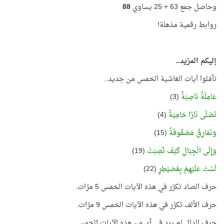
وحاصل جمع 63 + 25 يساوي
88
روابط رقمية مذهلة!
إليكم المزيد..
تأمّلوا آيات الغاشية الخمس من جديد..
عَامِلَةٌ نَاصِبَةٌ
(3)
تَصْلَى نَارًا حَامِيَةً
(4)
وَنَمَارِقُ مَصْفُوفَةٌ (
15)
وَإِلَى الْجِبَالِ كَيْفَ نُصِبَتْ
(19)
لَسْتَ عَلَيْهِمْ بِمُصَيْطِرٍ
(22)
حرف الصاد تكرّر في هذه الآيات الخمس 5 مرّات.
حرف الألف تكرّر في هذه الآيات الخمس 9 مرّات.
حرف الدال لم يرد في أي من هذه الآيات الخمس.