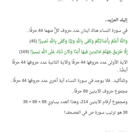
إليك المزيد..
في سورة النساء هناك آيتان عدد حروف كلٍّ منهما 44 حرفًا..
وَاللَّهُ أَعْلَمُ بِأَعْدَائِكُمْ وَكَفَى بِاللَّهِ وَلِيًّا وَكَفَى بِاللَّهِ نَصِيرًا
(45)
إِلَّا طَرِيقَ جَهَنَّمَ خَالِدِينَ فِيهَا أَبَدًا وَكَانَ ذَلِكَ عَلَى اللَّهِ يَسِيرًا
(169)
الآية الأولى عدد حروفها 44 حرفًا والآية الثانية عدد حروفها 44 حرفًا
أيضًا..
وللتأكيد.. فلا يوجد في سورة النساء آية أخرى عدد حروفها 44 حرفًا..
مجموع حروف الآيتين 88 حرفًا..
ومجموع أرقام الآيتين 214، وهذا العدد يساوي 88 + 88 + 38
38 هو ترتيب سورة ص في المصحف!