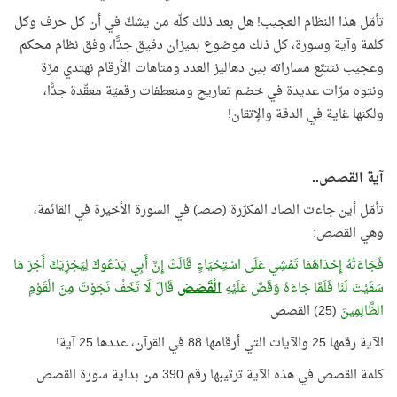
تأمّل هذا النظام العجيب! هل بعد ذلك كلّه من يشكّ في أن كل حرف وكل
كلمة وآية وسورة، كل ذلك موضوع بميزان دقيق جدًّا، وفق نظام محكم
وعجيب نتتبَّع مساراته بين دهاليز العدد ومتاهات الأرقام نهتدي مرّة
ونتوه مرّات عديدة في خضم تعاريج ومنعطفات رقميّة معقّدة جدًّا،
ولكنها غاية في الدقة والإتقان!
آية القصص..
تأمّل أين جاءت الصاد المكرّرة (صصـ) في السورة الأخيرة في القائمة،
وهي القصص:
فَجَاءَتْهُ إِحْدَاهُمَا تَمْشِي عَلَى اسْتِحْيَاءٍ قَالَتْ إِنَّ أَبِي يَدْعُوكَ لِيَجْزِيَكَ أَجْرَ مَا
سَقَيْتَ لَنَا فَلَمَّا جَاءَهُ وَقَصَّ عَلَيْهِ
الْقَصَصَ
قَالَ لَا تَخَفْ نَجَوْتَ مِنَ الْقَوْمِ
الظَّالِمِينَ
(25) القصص
الآية رقمها 25 والآيات التي أرقامها 88 في القرآن، عددها 25 آية!
كلمة القصص في هذه الآية ترتيبها رقم 390 من بداية سورة القصص.