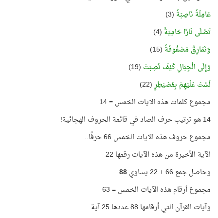
عَامِلَةٌ نَاصِبَةٌ
(3)
تَصْلَى نَارًا حَامِيَةً
(4)
وَنَمَارِقُ مَصْفُوفَةٌ
(15)
وَإِلَى الْجِبَالِ كَيْفَ نُصِبَتْ
(19)
لَسْتَ عَلَيْهِمْ بِمُصَيْطِرٍ
(22)
مجموع كلمات هذه الآيات الخمس = 14
14 هو ترتيب حرف الصاد في قائمة الحروف الهجائية!
مجموع حروف هذه الآيات الخمس 66 حرفًا..
الآية الأخيرة من هذه الآيات رقمها 22
وحاصل جمع 66 + 22 يساوي
88
مجموع أرقام هذه الآيات الخمس = 63
وآيات القرآن التي أرقامها 88 عددها 25 آية..