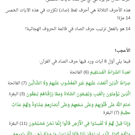
هذه الأحرف الثلاثة هي أحرف لفظ (صاد) تكرّرت في هذه الآيات الخمس
14 مرّة!
14 هو بالفعل ترتيب حرف الصاد في قائمة الحروف الهجائية!
الأعجب!
فيما يلي أوّل 8 آيات ورد فيها حرف الصاد في القرآن:
اهدِنَا الصِّرَاطَ الْمُسْتَقِيمَ
(6) الفاتحة
صِرَاطَ الَّذِيْنَ أَنْعَمْتَ عَلَيْهِمْ غَيْرِ الْمَغْضُوبِ عَلَيْهِمْ وَلَا الضَّالِّينَ
(7) الفاتحة
الَّذِينَ يُؤْمِنُونَ بِالْغَيْبِ وَيُقِيمُونَ الصَّلاةَ وَمِمَّا رَزَقْنَاهُمْ يُنفِقُونَ
(3) البقرة
خَتَمَ اللَّهُ عَلَى قُلُوْبِهمْ وَعَلَى سَمْعِهِمْ وَعَلَى أَبْصَارِهِمْ غِشَاوَةٌ وَلَهُمْ عَذَابٌ
عظِيمٌ
(7) البقرة
وَإِذَا قِيلَ لَهُمْ لَا تُفْسِدُوا فِي الْأَرْضِ قَالُوا إِنَّمَا نَحْنُ مُصْلِحُونَ
(11) البقرة
مَثَلُهُمْ كَمَثَلِ الَّذِي اسْتَوْقَدَ نَارًا فَلَمَّا أَضَاءَتْ مَا حَوْلَهُ ذَهَبَ اللَّهُ بِنُورِهِمْ