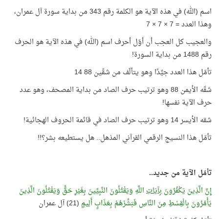
اسم (الله) في هذه الآية هو الكلمة رقم 343 من بداية سورة آل عمران،
وهذا العدد = 7 × 7 × 7
والعجيب كل العجب أن أوّل أحرف اسم (الله) في هذه الآية هو الحرف
رقم 1488 من بداية السورة!
تأمّل هذا العدد جيِّدًا وهو يتألّف من شقّين 88 14
شقّه الأيمن 88 وهو ترتيب حرف الصاد من بداية المصحف، وهو عدد
حرف الآية نفسها!
شقه الأيسر 14 وهو ترتيب حرف الصاد في قائمة الحروف الهجائية!
تأمّل هذا النسيج الرقمي القرآني المذهل.. هل يستطيعه بشر؟!!
تأمّل الآية من جديد..
إِنَّ الَّذِينَ يَكْفُرُونَ
بِآيَاتِ
اللَّهِ وَيَقْتُلُونَ النَّبِيِّينَ بِغَيْرِ حَقٍّ وَيَقْتُلُونَ الَّذِينَ
يَأْمُرُونَ بِالْقِسْطِ مِنَ النَّاسِ فَبَشِّرْهُمْ بِعَذَابٍ أَلِيمٍ
(21) آل عمران