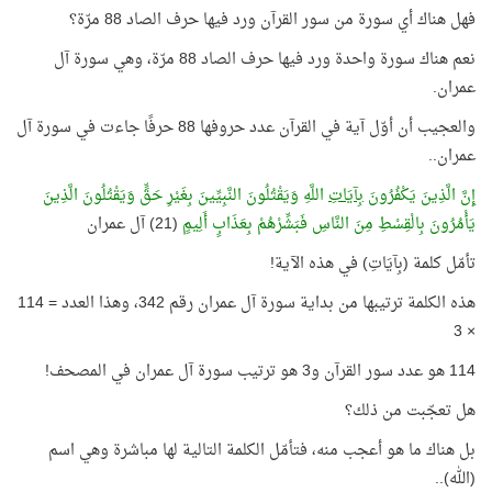
فهل هناك أي سورة من سور القرآن ورد فيها حرف الصاد 88 مرّة؟
نعم هناك سورة واحدة ورد فيها حرف الصاد 88 مرّة، وهي سورة آل
عمران.
والعجيب أن أوّل آية في القرآن عدد حروفها 88 حرفًا جاءت في سورة آل
عمران..
إِنَّ الَّذِينَ يَكْفُرُونَ
بِآيَاتِ
اللَّهِ وَيَقْتُلُونَ النَّبِيِّينَ بِغَيْرِ حَقٍّ وَيَقْتُلُونَ الَّذِينَ
يَأْمُرُونَ بِالْقِسْطِ مِنَ النَّاسِ فَبَشِّرْهُمْ بِعَذَابٍ أَلِيمٍ
(21) آل عمران
تأمّل كلمة (بِآيَاتِ) في هذه الآية!
هذه الكلمة ترتيبها من بداية سورة آل عمران رقم 342، وهذا العدد = 114
× 3
114 هو عدد سور القرآن و3 هو ترتيب سورة آل عمران في المصحف!
هل تعجّبت من ذلك؟
بل هناك ما هو أعجب منه، فتأمّل الكلمة التالية لها مباشرة وهي اسم
(الله)..