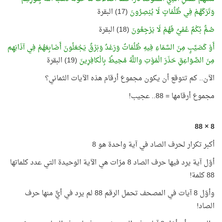
وَتَرَكَهُمْ فِي ظُلُمَاتٍ لَا يُبْصِرُونَ
(17) البقرة
صُمٌّ بُكْمٌ عُمْيٌ فَهُمْ لَا يَرْجِعُونَ
(18) البقرة
أَوْ كَصَيِّبٍ مِنَ السَّمَاءِ فِيهِ ظُلُمَاتٌ وَرَعْدٌ وَبَرْقٌ يَجْعَلُونَ أَصْابِعَهُمْ فِي آذَانِهِم
مِنَ الصَّوَاعِقِ حَذَرَ الْمَوْتِ واللَّهُ مُحِيطٌ بِالْكافِرِينَ
(19) البقرة
الآن.. كم تتوقع أن يكون مجموع أرقام هذه الآيات الثماني؟
مجموع أرقامها = 88.. عجيب!
8 × 88
أكبر تكرار لحرف الصاد في آية واحدة هو 8
أوّل آية يرد فيها حرف الصاد 8 مرّات هي الآية الوحيدة التي عدد كلماتها
88 كلمة
!
وأوّل 8 آيات في المصحف تحمل الرقم 88 لم يرد في أيٍّ منها حرف
الصاد!