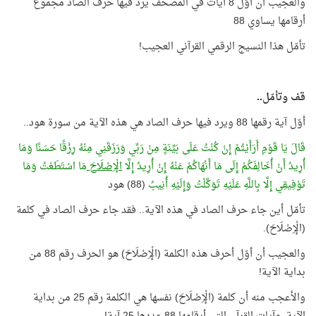
والعجيب أن أوّل 8 آيات في المصحف يرد فيها حرف الصاد مجموع
أرقامها يساوي 88
تأمّل هذا النسيج الرقمي القرآني العجيب
!
قف وتأمّل..
أوّل آية رقمها 88 ويرد فيها حرف الصاد هي هذه الآية من سورة هود..
قَالَ يَا قَوْمِ أَرَأَيْتُمْ إِنْ كُنْتُ عَلَى بَيِّنَةٍ مِنْ رَبِّي وَرَزَقَنِي مِنْهُ رِزْقًا حَسَنًا وَمَا
أُرِيدُ أَنْ أُخَالِفَكُمْ إِلَى مَا أَنْهَاكُمْ عَنْهُ إِنْ أُرِيدُ إِلَّا
الْإِصْلَاحَ
مَا اسْتَطَعْتُ وَمَا
تَوْفِيقِي إِلَّا بِاللَّهِ عَلَيْهِ تَوَكَّلْتُ وَإِلَيْهِ أُنِيبُ
(88) هود
تأمّل أين جاء حرف الصاد في هذه الآية.. فقد جاء حرف الصاد في كلمة
(الْإِصْلَاحَ).
والعجيب أن أوّل أحرف هذه الكلمة (الْإِصْلَاحَ) هو الحرف رقم 88 من
بداية الآية!
والأعجب منه أن كلمة (الْإِصْلَاحَ) نفسها هي الكلمة رقم 25 من بداية