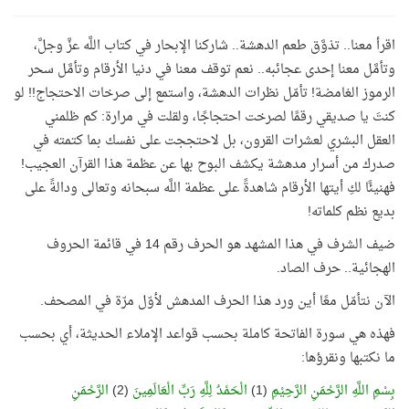
اقرأ معنا.. تذوَّق طعم الدهشة.. شاركنا الإبحار في كتاب اللَّه عزَّ وجلَّ،
وتأمَّل معنا إحدى عجائبه.. نعم توقف معنا في دنيا الأرقام وتأمَّل سحر
الرموز الغامضة! تأمّل نظرات الدهشة، واستمع إلى صرخات الاحتجاج!! لو
كنتَ يا صديقي رقمًا لصرخت احتجاجًا، ولقلت في مرارة: كم ظلمني
العقل البشري لعشرات القرون، بل لاحتججت على نفسك بما كتمته في
صدرك من أسرار مدهشة يكشف البوح بها عن عظمة هذا القرآن العجيب!
فهنيئًا لكِ أيتها الأرقام شاهدةً على عظمة اللَّه سبحانه وتعالى ودالةً على
بديع نظم كلماته!
ضيف الشرف في هذا المشهد هو الحرف رقم 14 في قائمة الحروف
الهجائية.. حرف الصاد.
الآن نتأمّل معًا أين ورد هذا الحرف المدهش لأوّل مرّة في المصحف.
فهذه هي سورة الفاتحة كاملة بحسب قواعد الإملاء الحديثة، أي بحسب
ما نكتبها ونقرؤها:
بِسْمِ اللَّهِ الرَّحْمَنِ الرَّحِيْمِ
(1)
الْحَمْدُ لِلَّهِ رَبِّ الْعَالَمِينَ
(2)
الرَّحْمَنِ