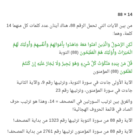
14 × 88
من بين الآيات التي تحمل الرقم 88، هناك آيتان عدد كلمات كل منهما 14
كلمة، وهما:
لَكِنِ الرَّسُولُ وَالَّذِينَ آمَنُوا مَعَهُ جَاهَدُوا بِأَمْوَالِهِمْ وَأَنْفُسِهِمْ وَأُولَئِكَ لَهُمُ
الْخَيْرَاتُ وَأُوْلَئِكَ هُمُ الْمُفْلِحُونَ
(88) التوبة
قُلْ مَنْ بِيَدِهِ مَلَكُوْتُ كُلِّ شَيْءٍ وَهُوَ يُجِيرُ وَلَا يُجَارُ عَلَيْهِ إِنْ كُنْتُمْ
تَعْلَمُونَ
(88) المؤمنون
الآية الأولى جاءت في سورة التوبة، وترتيبها رقم 9، والآية الثانية
جاءت في سورة المؤمنون، وترتيبها رقم 23
والفرق بين ترتيب السورتين في المصحف = 14، وهذا هو ترتيب حرف
الصاد في قائمة الحروف الهجائية!
الآية رقم 88 من سورة التوبة ترتيبها رقم 1323 من بداية المصحف!
الآية رقم 88 من سورة المؤمنون ترتيبها رقم 2761 من بداية المصحف!