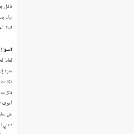
تأمّل جي
جاء بعد 3 كلمات من بداية الآية، وقبل 12 كلمة م
لفظ "أخيه" ورد في القرآن
السؤال 
لماذا ل
نعود إل
تكرّرت أ
تكرّرت أ
أحرف "مُوس
هل تعلم إ
دعني ان