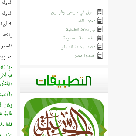
الدولة 
القول في موسى وفرعون
الدولة ا
محور الشر
إلا أن ا
في بلاط الطاغية
ولكنه ي
الخُماسية المصرية
فلمصر م
مِصر.. رمّانة الميزان
اهبطوا مصر
لقد ورد اس
وَإِذْ قُلْت
هُوَ أَدْنَ
وَيَقْتُلُوْن
وَأَوْحَيْن
وَقَالَ الّ
غَالِبٌ عَلَى
فَلَمَّا دَ
وَنَادَى ف