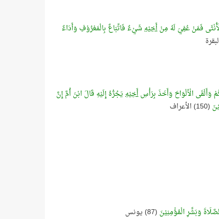
الْأُنْثَى فَمَنْ عُفِيَ لَهُ مِنْ
أَخِيْهِ
شَيْءٌ فَاتِّبَاعٌ بِالْمَعْرُوْفِ وَأَدَاءٌ
ُمْ وَأَلْقَى الْألْوَاحَ وَأَخَذَ بِرَأْسِ
أَخِيْهِ
يَجُرُّهُ إِلَيْهِ قَالَ ابْنَ أُمَّ إِنَّ
ْنَ
(150) الأعراف
لصَّلَاةَ وَبَشِّرِ الْمُؤْمِنِيْنَ
(87) يونس