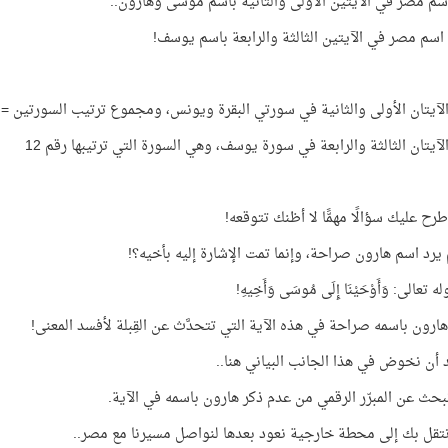
سم مصر في الآيتين الأولى والثانية باسم موسى وهارون..
اسم مصر في الآيتين الثالثة والرابعة باسم يوسف!
آيتان الأولى والثانية في سورتي البقرة ويونس، ومجموع ترتيب السورتين = 12
آيتان الثالثة والرابعة في سورة يوسف، وهي السورة التي ترتيبها رقم 12
ح عليك سؤالًا مهمًّا لا أظنك تتوقعه!
م يرد اسم هارون صراحة، وإنما تمت الإشارة إليه بأخيه؟!
ه تعالى: وَأَوْحَيْنَا إِلَى مُوسَى وَأَخِيهِ!
هارون باسمه صراحة في هذه الآية التي تتحدَّث عن القِبلة لأفسد المعنى!
د أن نخوض في هذا الجانب البياني هنا..
حث عن المبرّر الرقمي من عدم ذكر هارون باسمه في الآية.
تقل بك إلى محطة خارجية نعود بعدها لنواصل مسيرنا مع مصر..