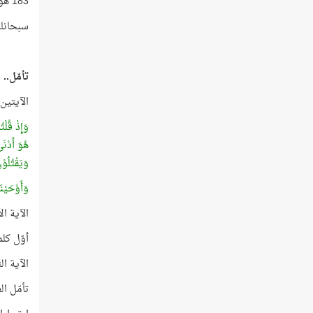
183 هو مجموع تكرار الأنبياء الثلاثة في القرآن!
سبحانك
تأمّل..
الآيتين
وَإِذْ قُلْت
هُوَ أَدْنَ
وَيَقْتُلُوْن
وَأَوْحَيْنَ
الآية الأ
أوّل كلمة في 
الآية الث
تأمّل العددين 16 و61 