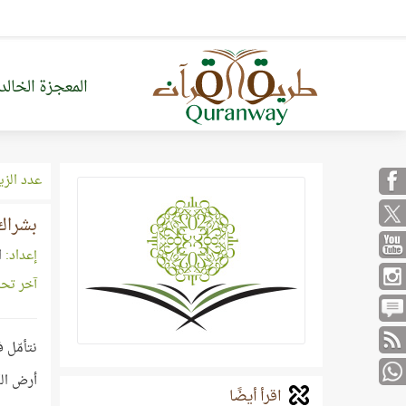
المعجزة الخالد
عدد الزي
بشراك 
إعداد:
ا
آخر تح
نتأمّل 
أرض الك
اقرأ أيضًا