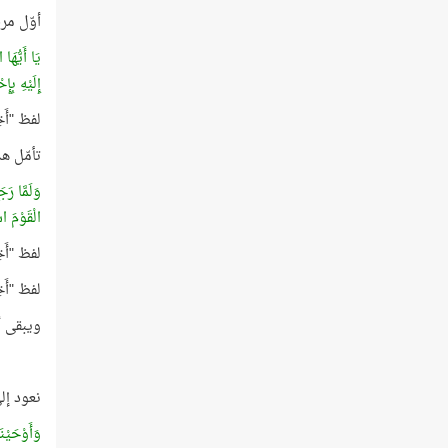
أوّل مر
يَا أَيُّهَا
إِلَيْهِ بِ
لفظ "أَخِي
تأمّل ه
وَلَمَّا رَ
الْقَوْمَ ا
لفظ "أَخِي
لفظ "أَخِي
ويبقى أن
نعود إل
وَأَوْحَيْ