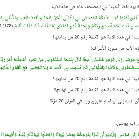
ة يرد لفظ "أخيه" في المصحف جاء في هذه الآية:
 الَّذِيْنَ آمَنُوا كُتِبَ عَلَيْكُمُ الْقِصَاصُ فِي الْقَتْلَى الْحُرُّ بِالْحُرِّ وَالْعَبْدُ بِالْعَبْدِ وَالْأُنْثَى بِ
إِحْسَانٍ ذَلِكَ تَخْفِيْفٌ مِنْ رَبِّكُمْ وَرَحْمَةٌ فَمَنِ اعْتَدَى بَعْدَ ذَلِكَ فَلَهُ عَذَابٌ أَلِيْمٌ
(178) البقرة
هِ" في هذه الآية هو الكلمة رقم 20 من بدايتها!
ذه الآية من سورة الأعراف:
جَعَ مُوْسَى إِلَى قَوْمِهِ غَضْبَانَ أَسِفًا قَالَ بِئْسَمَا خَلَفْتُمُوْنِي مِنْ بَعْدِي أَعَجِلْتُمْ أَمْرَ رَبِّك
سْتَضْعَفُوْنِي وَكَادُوا يَقْتُلُوْنَنِي فَلَا تُشْمِتْ بِيَ الْأعْدَاءَ وَلَا تَجْعَلْنِي مَعَ الْقَوْمِ الظَّالِمِي
هِ" في هذه الآية هو الكلمة رقم 20 من بدايتها!
هِ" في هذه الآية هو الكلمة رقم 20 من نهايتها!
 تنتبه إلى أن اسم هارون ورد في القرآن 20 مرّة!
ى آية يونس..
نَا إِلَى مُوْسَى
وَأَخِيْهِ
أَنْ تَبَوَّآ لِقَوْمِكُمَا بِمِصْرَ بُيُوْتًا وَاجْعَلُوا بُيُوْتَكُمْ قِبْلَةً وَأَقِيْمُوا ا