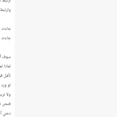
ارتبط ا
وارتبط 
جاءت ال
جاءت ال
سوف أطر
لماذا ل
تأمّل قول
لو ورد 
ولا نري
فنحن نب
دعني أن