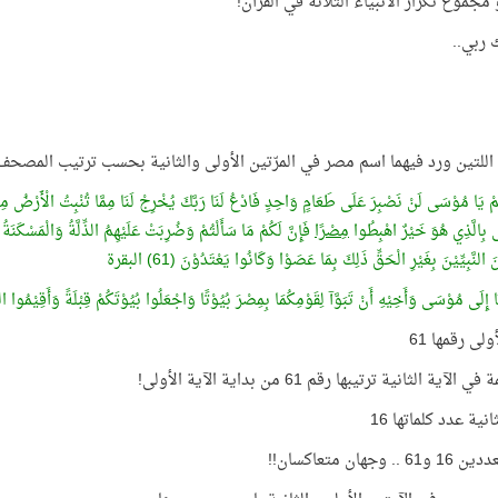
 ربي..
 اللتين ورد فيهما اسم مصر في المرّتين الأولى والثانية بحسب ترتيب المصحف.
ُمْ يَا مُوْسَى لَنْ نَصْبِرَ عَلَى طَعَامٍ وَاحِدٍ فَادْعُ لَنَا رَبَّكَ يُخْرِجْ لَنَا مِمَّا تُنْبِتُ الْأَرْضُ مِنْ 
ى بِالَّذِي هُوَ خَيْرٌ اهْبِطُوا
مِصْرًا
فَإِنَّ لَكُمْ مَا سَأَلْتُمْ وَضُرِبَتْ عَلَيْهِمُ الذِّلَّةُ وَالْمَسْكَنَةُ
َ النَّبِيِّيْنَ بِغَيْرِ الْحَقِّ ذَلِكَ بِمَا عَصَوْا وَكَانُوا يَعْتَدُوْنَ (61) البقرة
ا إِلَى مُوْسَى وَأَخِيْهِ أَنْ تَبَوَّآ لِقَوْمِكُمَا بِمِصْرَ بُيُوْتًا وَاجْعَلُوا بُيُوْتَكُمْ قِبْلَةً وَأَقِيْمُوا الص
ولى رقمها 61
الآية الثانية ترتيبها رقم 61 من بداية الآية الأولى!
انية عدد كلماتها 16
.. وجهان متعاكسان!!