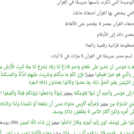
الوحيدة التي ذُكرت باسمها صريحًا في القرآن.
لتي يحتفي بها القرآن احتفاءً خاصًا..
حتفاء القرآن بمصر لا يقتصر على الألفاظ..
تعدى ذلك إلى الأرقام..
نظومة قرآنية رقمية رائعة!
م مصر صريحًا في القرآن 5 مرّات في 5 آيات:
ُمْ يَا مُوْسَى لَنْ نَصْبِرَ عَلَى طَعَامٍ وَاحِدٍ فَادْعُ لَنَا رَبَّكَ يُخْرِجْ لَنَا مِمَّا تُنْبِتُ الْأَرْضُ مِنْ 
ى بِالَّذِي هُوَ خَيْرٌ اهْبِطُوا
مِصْرًا
فَإِنَّ لَكُمْ مَا سَأَلْتُمْ وَضُرِبَتْ عَلَيْهِمُ الذِّلَّةُ وَالْمَسْكَنَةُ
َ النَّبِيِّيْنَ بِغَيْرِ الْحَقِّ ذَلِكَ بِمَا عَصَوْا وَكَانُوا يَعْتَدُوْنَ (61) البقرة
َا إِلَى مُوْسَى وَأَخِيْهِ أَنْ تَبَوَّآ لِقَوْمِكُمَا
بِمِصْرَ
بُيُوْتًا وَاجْعَلُوا بُيُوْتَكُمْ قِبْلَةً وَأَقِيْمُوا ال
َذِي اشْتَرَاهُ مِنْ
مِصْرَ
لاِمْرَأَتِهِ أَكْرِمِي مَثْوَاهُ عَسَى أَنْ يَنْفَعَنَا أَوْ نَتَّخِذَهُ وَلَدًا وَكَذَلِكَ
 أَمْرِهِ وَلَكِنَّ أَكْثَرَ النَّاسِ لَا يَعْلَمُوْنَ (21) يوسف
خَلُوا عَلَى يُوْسُفَ آوَى إِلَيْهِ أَبَوَيْهِ وَقَالَ ادْخُلُوا
مِصْرَ
إِنْ شَاءَ اللَّهُ آمِنِيْنَ
(99) يوسف
ِرْعَوْنُ فِي قَوْمِهِ قَالَ يَا قَوْمِ أَلَيْسَ لِي مُلْكُ
مِصْرَ
وَهَذِهِ الْأَنْهَارُ تَجْرِي مِنْ تَحْتِي أَ