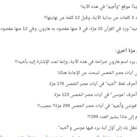
ّدًا موقع "وَأَخِيهِ" في هذه الآية!
ن نهايتها!!
 15 مرّة، في 3 منها مقصود به هارون، وفي 12 منها مقصود به غيره!!
مرّة أخرى:
م يرد اسم هارون صراحة في هذه الآية، وإنما تمت الإشارة إليه بأخيه؟!
ى آيات مصر الخمس لنبحث عن الإجابة هناك!
حرف لفظ "أخيه" في آيات مصر الخمس 176 مرّة.
حرف "موسى" في آيات مصر الخمس 123 مرّة.
َى وَأَخِيهِ" في آيات مصر الخمس 299 مرّة!! عجيب!!
لى ماذا يشير العدد 299؟!
تقل بك إلى أوّل آية يرد فيها موسى و"أخيه"..