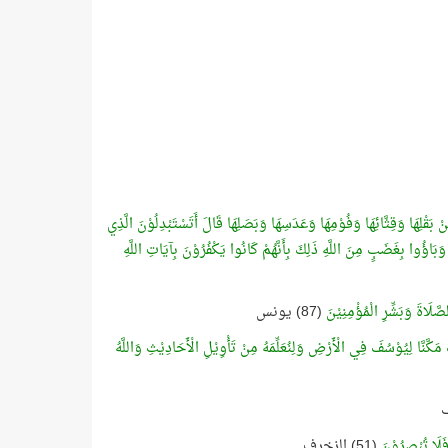
بَقْلِهَا وَقِثَّائِهَا وَفُوْمِهَا وَعَدَسِهَا وَبَصَلِهَا قَالَ أَتَسْتَبْدِلُوْنَ الَّذِي
 وَبَاؤُوا بِغَضَبٍ مِنَ اللَّهِ ذَلِكَ بِأَنَّهُمْ كَانُوا يَكْفُرُوْنَ بِآيَاتِ اللَّهِ
صَّلَاةَ وَبَشِّرِ الْمُؤْمِنِيْنَ
(87) يونس
 مَكَّنَّا لِيُوْسُفَ فِي الْأَرْضِ وَلِنُعَلِّمَهُ مِنْ تَأْوِيْلِ الْأَحَادِيْثِ وَاللَّهُ
فَلَا تُبْصِرُوْنَ
(51) الزخرف