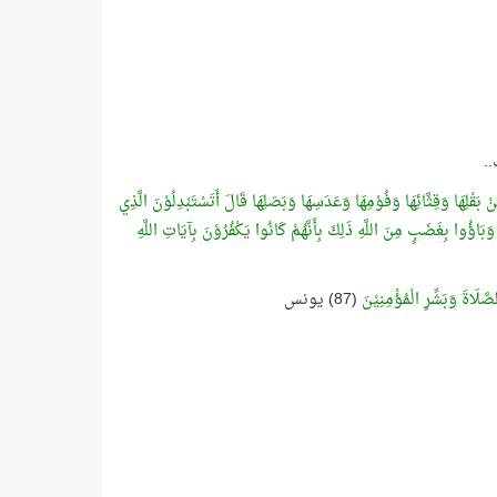
.
بَقْلِهَا وَقِثَّائِهَا وَفُوْمِهَا وَعَدَسِهَا وَبَصَلِهَا قَالَ أَتَسْتَبْدِلُوْنَ الَّذِي
 وَبَاؤُوا بِغَضَبٍ مِنَ اللَّهِ ذَلِكَ بِأَنَّهُمْ كَانُوا يَكْفُرُوْنَ بِآيَاتِ اللَّهِ
َّلَاةَ وَبَشِّرِ الْمُؤْمِنِيْنَ
(87) يونس