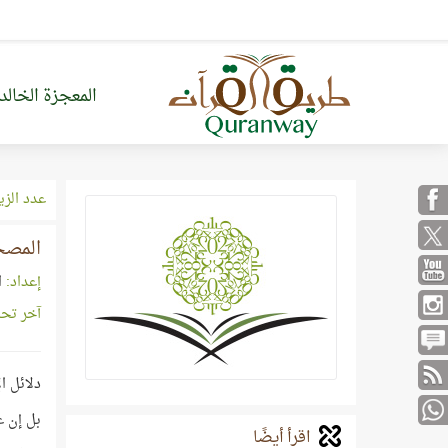
المعجزة الخالد
عدد الزي
المصح
إعداد:
ا
آخر تح
دلائل ا
بل إن ع
اقرأ أيضًا