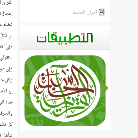
القرآن ا
القرآن المجيد
إعجازٌ 
فضله عل
إن لكلِ
وإن أكم
فالقرآن
وإن مو
وكل حرف
إن الأم
هذه الو
والحرف 
كل ذلك
نتأمّل 