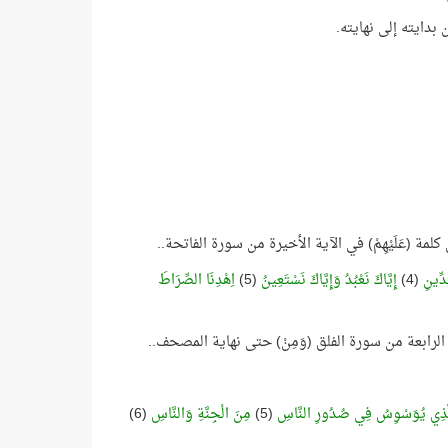
دايته إلى نهايته.
لدِّينِ
(4)
إِيَّاكَ نَعْبُدُ وَإِيَّاكَ نَسْتَعِينُ
(5)
اِهْدِنَا الصِّرَاطَ
َّذِي يُوَسْوِسُ فِي صُدُورِ النَّاسِ
(5)
مِنَ الْجِنَّةِ وَالنَّاسِ
(6)