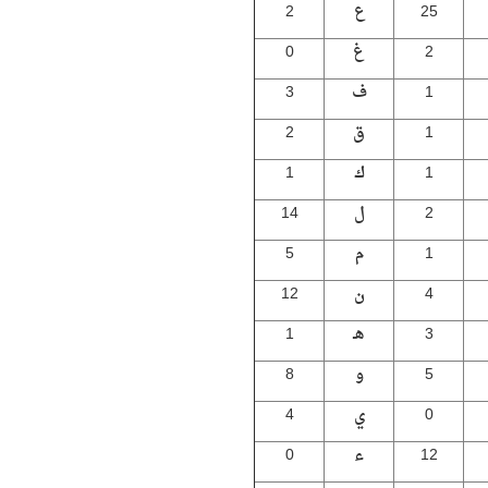
25
ع
2
2
غ
0
1
ف
3
1
ق
2
1
ك
1
2
ل
14
1
م
5
4
ن
12
3
هـ
1
5
و
8
0
ي
4
12
ء
0