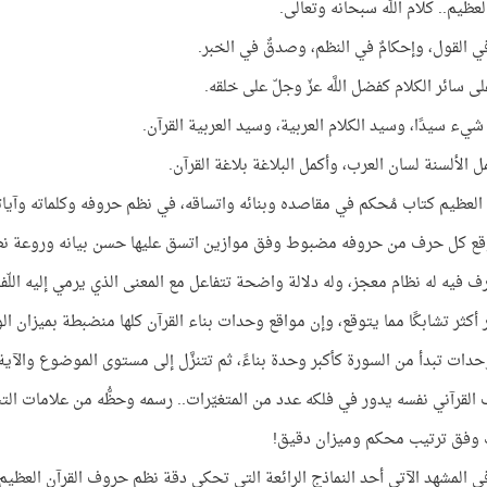
لعظيم.. كلام اللَّه سبحانه وتعالى.
في القول، وإحكامٌ في النظم، وصدقٌ في الخبر.
ى سائر الكلام كفضل اللَّه عزّ وجلّ على خلقه.
ّ شيء سيدًا، وسيد الكلام العربية، وسيد العربية القرآن.
ل الألسنة لسان العرب، وأكمل البلاغة بلاغة القرآن.
 العظيم كتاب مُحكم في مقاصده وبنائه واتساقه، في نظم حروفه وكلماته وآيات
قع كل حرف من حروفه مضبوط وفق موازين اتسق عليها حسن بيانه وروعة نظ
 فيه له نظام معجز، وله دلالة واضحة تتفاعل مع المعنى الذي يرمي إليه اللّف
ر أكثر تشابكًا مما يتوقع، وإن مواقع وحدات بناء القرآن كلها منضبطة بميزان ال
حدات تبدأ من السورة كأكبر وحدة بناءً، ثم تتنزَّل إلى مستوى الموضوع والآية
القرآني نفسه يدور في فلكه عدد من المتغيّرات.. رسمه وحظُّه من علامات الت
 وفق ترتيب محكم وميزان دقيق!
في المشهد الآتي أحد النماذج الرائعة التي تحكي دقة نظم حروف القرآن العظيم!