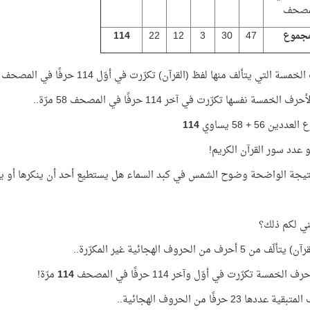
مصحف
مجموع
47
30
3
12
22
114
مسة التي يتألف منها لفظ (القرآن) تكرّرت في أوّل 114 حرفًا في المصحف 56 مرّة.
 الخمسة نفسها تكرّرت في آخر 114 حرفًا في المصحف 58 مرّة..
دين 56 + 58 يساوي
114
 عدد سور القرآن الكريم!
تيجة الواضحة وضوح الشمس في كبد السماء هل يستطيع أحد أن ينكرها أو يدّ
ني لكم ذلك؟
من 5 أحرف من الحروف الهجائية غير المكرّرة..
 الخمسة تكرّرت في أوّل وآخر 114 حرفًا في المصحف
114
مرّة!
 عددها 23 حرفًا من الحروف الهجائية..