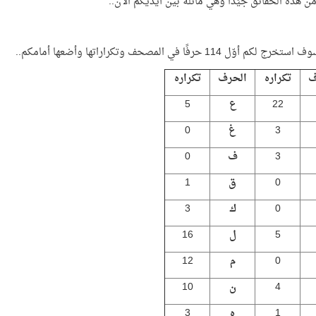
من هذه الحقائق جيِّدًا وهي ماثلة بين أيديكم الآن..
لكم أوّل 114 حرفًا في المصحف وتكراراتها وأضعها أمامكم..
ف
تكراره
الحرف
تكراره
22
ع
5
3
غ
0
3
ف
0
0
ق
1
0
ك
3
5
ل
16
0
م
12
4
ن
10
1
ه
3