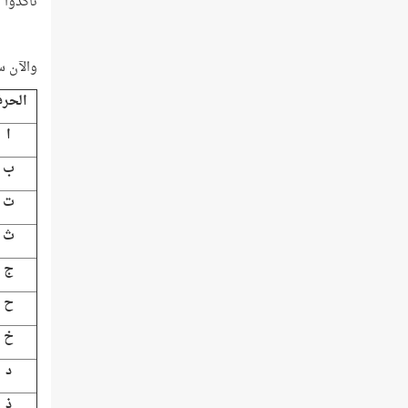
تأكّدوا 
والآن سوف استخرج 
الحر
ا
ب
ت
ث
ج
ح
خ
د
ذ