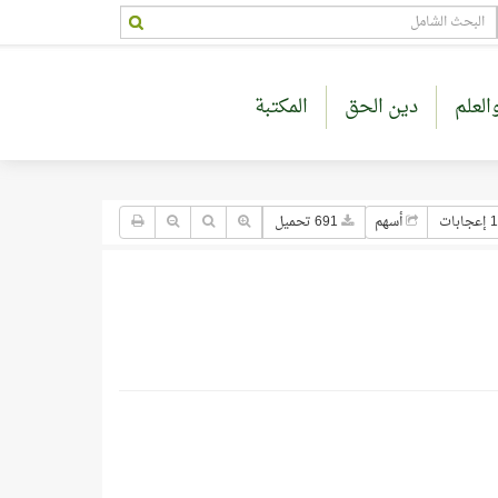
العلم
دين الحق
المكتبة
بات
أسهم
691 تحميل