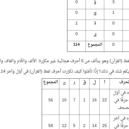
3
ؤ
0
1
ئ
0
0
ة
1
0
ى
0
0
المجموع
114
 وهو يتألف من 5 أحرف هجائية غير مكرّرة: الألف واللّام والقاف والراء والنون.
 شك في ذلك؟ إذًا تأمّلوا كيف تكرّرت أحرف لفظ (القرآن) في أوّل وآخر 114 حرفًا في المصحف:
لحرف
ا
ل
ق
ر
ن
المجموع
ه في أوّل
11 حرفًا في
22
16
1
7
10
56
مصحف
ه في آخر
11 حرفًا في
25
14
2
5
12
58