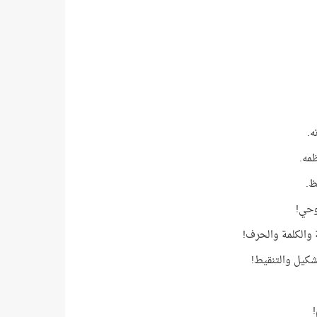
ه.
مه.
ظ.
وحي!
 والكلمة والحرف!
شكيل والتنقيط!