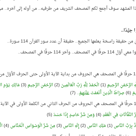
 المشهد سوف أجمع لكم المصحف الشريف من طرفيه.. من أوله إلى آخره.. من ب
جيِّدًا..
ن حقيقة راسخة يعلمها الجميع.. حقيقة أن عدد سور القرآن 114 سورة..
حرفًا في المصحف.. وآخر 114 حرفًا في المصحف..
هِ الرَّحْمَنِ الرَّحِيمِ
(1)
الْحَمْدُ لِلَّهِ رَبِّ الْعَالَمِينَ
(2)
الرَّحْمَنِ الرَّحِيمِ
(3)
مَالِكِ يَوْمِ ا
يمَ
(6)
صِرَاطَ الَّذِينَ أَنْعَمْتَ
عَلَيْهِمْ
..
(7)
 النَّفَّاثَاتِ فِي الْعُقَدِ
(4)
وَمِنْ شَرِّ حَاسِدٍ إِذَا حَسَدَ
(5)
ُ بِرَبِّ النَّاسِ
(1)
مَلِكِ النَّاسِ
(2)
إِلَهِ النَّاسِ
(3)
مِنْ شَرِّ الْوَسْوَاسِ الْخَنَّاسِ
(4)
ال