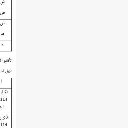
ش
ص
ض
ط
ظ
تأمّلوا لفظ (القرآن)
فهل لديكم
ا
تكرار
4
ال
تكرار
4