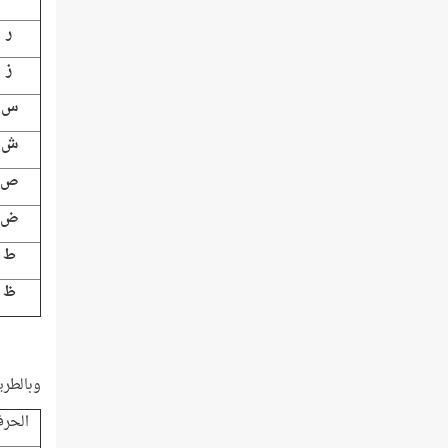
ر
ز
س
ش
ص
ض
ط
ظ
وبالطريقة ذاتها
الحر