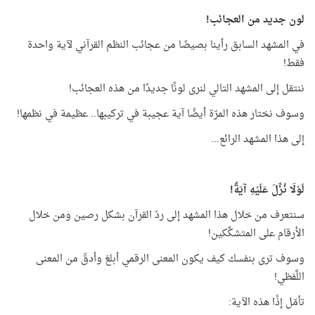
لون جديد من العجائب!
في المشهد السابق رأينا بصيصًا من عجائب النظم القرآني لآية واحدة
فقط!
ننتقل إلى المشهد التالي لنرى لونًا جديدًا من هذه العجائب!
وسوف نختار هذه المرّة أيضًا آية عجيبة في تركيبها.. عظيمة في نظمها!
إلى هذا المشهد الرائع...
لَوْلَا نُزِّلَ عَلَيْهِ آيَةٌ!
سنتعرف من خلال هذا المشهد إلى ردّ القرآن بشكل رصين ومن خلال
الأرقام على المتشكِّكين!
وسوف ترى بنفسك كيف يكون المعنى الرقمي أبلغ وأدقّ من المعنى
اللَّفظي!
تأمّل إذًا هذه الآية: