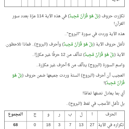
تكرّرت حروف (
بَلْ هُوَ قُرْآنٌ مَّجِيدٌ
) في هذه الآية 114 مرّة بعدد سور
القرآن!
هذه الآية وردت في سورة "البروج"..
تأمّل حروف الآية (
بَلْ هُوَ قُرْآنٌ مَّجِيدٌ
) وأحرف (البروج).. فماذا تلاحظون.
الآية (
بَلْ هُوَ قُرْآنٌ مَّجِيدٌ
) تتألّف من 12 حرفًا غير مكرّرًا..
واسم السورة (البروج) يتألّف من 6 أحرف غير مكرّرة..
العجيب أن أحرف (البروج) الستة وردت جميعها ضمن حروف (
بَلْ هُوَ
قُرْآنٌ مَّجِيدٌ
)!
أي بما يعادل نصفها تمامًا!
بل تأمّل الأعجب في لفظ (البروج)..
الحرف
ا
ل
ب
ر
و
ج
المجموع
تكراره في الآية
27
13
7
3
18
0
68