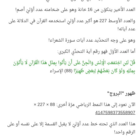
العدد الأخير يتكوّن من 16 خانة وهو على ضخامته عدد أوّليّ أصم!
والعدد الأوسط 227 هو أكبر عدد أوّليّ استخدمه القرآن في الدلالة على
عدد آياته!
وهو على وجه التحدِّيد عدد آيات سورة الشعراء!
أما العدد الأوّل فهو رقم آية التحدِّي الكبرى:
قُلْ لَئِنِ اجْتَمَعَتِ الْإِنْسُ وَالْجِنُّ عَلَى أَنْ يَأْتُوا بِمِثْلِ هَذَا الْقُرْآنِ لَا يَأْتُوْنَ
بِمِثْلِهِ وَلَوْ كَانَ بَعْضُهُمْ لِبَعْضٍ ظَهِيْرًا
(88) الإسراء
ظهور "البروج"
الآن نعود إلى هذا النمط الرياضي مرّة أخرى: 88 × 227 ×
4147598373558907
هذا العدد الذي تحته خط عدد أوّليّ لا يقبل القسمة إلا على نفسه أو على
الرقم واحد!