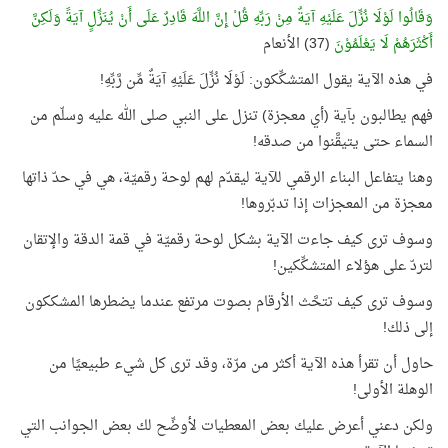
وَقَالُوا لَوْلَا نُزِّلَ عَلَيْهِ آيَةٌ مِنْ رَبِّهِ قُلْ إِنَّ اللَّهَ قَادِرٌ عَلَى أَنْ يُنَزِّلٍ آيَةً وَلَكِنَّ
أَكْثَرَهُمْ لَا يَعْلَمُوْنَ
(37) الأنعام
في هذه الآية يقول المتشكِّكون: لَوْلَا نُزِّلَ عَلَيْهِ آيَةٌ مِّن رَّبِّهِ!
فهم يطالبون بآية (أي معجزة) تنزل على النبي صلى الله عليه وسلّم من
السماء حتى يتيقَّنوا من صدقه!
وهنا يتفاعل البناء الرقمي للآية ليقدّم لهم لوحة رقميّة، هي في حدّ ذاتها
معجزة من المعجزات إذا تدبّروها!
وسوف ترى كيف جاءت الآية بشكل لوحة رقميّة في قمة الدقة والإتقان
لتردّ على هؤلاء المتشكِّكين!
وسوف ترى كيف تتحَّث الأرقام بصوت مرتفع عندما يضطرها المشككون
إلى ذلك!
حاول أن تقرأ هذه الآية أكثر من مرّة، وقد ترى كل شيء طبيعيًا من
الوهلة الأولى!
ولكن دعني أعرض عليك بعض المعطيات لأوضِّح لك بعض الجوانب التي