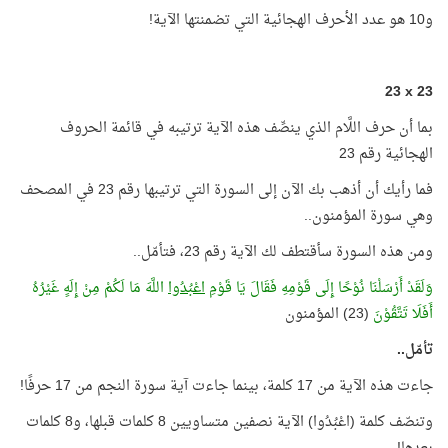
و10 هو عدد الأحرف الهجائية التي تضمنتها الآية!
23
x
23
بما أن حرف اللَّام الذي ينصِّف هذه الآية ترتيبه في قائمة الحروف
الهجائية رقم 23
فما رأيك أن أذهب بك الآن إلى السورة التي ترتيبها رقم 23 في المصحف
وهي سورة المؤمنون..
ومن هذه السورة سأقتطف لك الآية رقم 23، فتأمّل..
وَلَقَدْ أَرْسَلْنَا نُوْحًا إِلَى قَوْمِهِ فَقَالَ يَا قَوْمِ
اعْبُدُوا
اللَّهَ مَا لَكُمْ مِنْ إِلَهٍ غَيْرُهُ
أَفَلَا تَتَّقُوْنَ
(23) المؤمنون
تأمّل..
جاءت هذه الآية من 17 كلمة، بينما جاءت آية سورة النجم من 17 حرفًا!
وتنصّف كلمة (اعْبُدُوا) الآية نصفين متساويين 8 كلمات قبلها، و8 كلمات