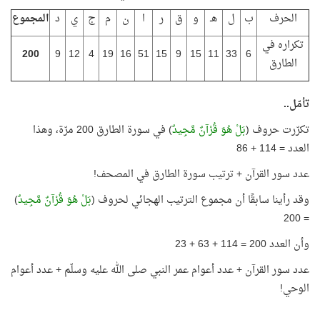
الحرف
ب
ل
هـ
و
ق
ر
ا
ن
م
ج
ي
د
المجموع
تكراره في
200
9
12
4
19
16
51
15
9
15
11
33
6
الطارق
تأمّل..
تكرّرت حروف (
بَلْ هُوَ قُرْآنٌ مَّجِيدٌ
) في سورة الطارق 200 مرّة، وهذا
العدد = 114 + 86
عدد سور القرآن + ترتيب سورة الطارق في المصحف!
وقد رأينا سابقًا أن مجموع الترتيب الهجائي لحروف (
بَلْ هُوَ قُرْآنٌ مَّجِيدٌ
)
= 200
وأن العدد 200 = 114 + 63 + 23
عدد سور القرآن + عدد أعوام عمر النبي صلى الله عليه وسلّم + عدد أعوام
الوحي!