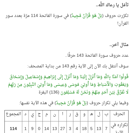
تأمّل يا رعاك اللَّه..
تكرّرت حروف (
بَلْ هُوَ قُرْآنٌ مَّجِيدٌ
) في سورة الفاتحة 114 مرّة بعدد سور
القرآن!
مثال آخر..
عدد حروف سورة الفاتحة 143 حرفًا..
سوف أنتقل بك الآن إلى الآية رقم 143 من بداية المصحف:
قُولُوا آمَنَّا بِاللَّهِ وَمَا أُنْزِلَ إِلَيْنَا وَمَا أُنْزِلَ إِلَى إِبْرَاهِيمَ وَإِسْمَاعِيلَ وَإِسْحَاقَ
وَيَعْقُوبَ وَالْأَسْبَاطِ وَمَا أُوتِيَ مُوسَى وَعِيسَى وَمَا أُوتِيَ النَّبِيُّونَ مِنْ رَبِّهِمْ
لَا نُفَرِّقُ بَيْنَ أَحَدٍ مِنْهُمْ وَنَحْنُ لَهُ مُسْلِمُونَ
(136) البقرة
وفيما يلي تكرار حروف (
بَلْ هُوَ قُرْآنٌ مَجِيدٌ
) في هذه الآية نفسها:
الحرف
ب
ل
هـ
و
ق
ر
ا
ن
م
ج
ي
د
المجموع
تكراره في
114
1
9
0
14
13
27
3
4
18
5
13
7
الآية