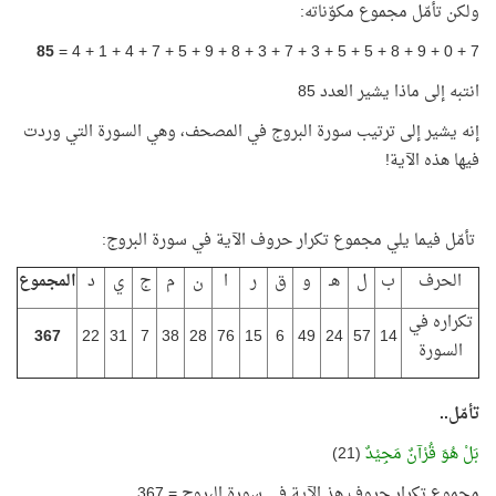
ولكن تأمّل مجموع مكوّناته:
85
7 + 0 + 9 + 8 + 5 + 5 + 3 + 7 + 3 + 8 + 9 + 5 + 7 + 4 + 1 + 4 =
انتبه إلى ماذا يشير العدد 85
إنه يشير إلى ترتيب سورة البروج في المصحف، وهي السورة التي وردت
فيها هذه الآية!
تأمّل فيما يلي مجموع تكرار حروف الآية في سورة البروج:
الحرف
ب
ل
هـ
و
ق
ر
ا
ن
م
ج
ي
د
المجموع
تكراره في
367
22
31
7
38
28
76
15
6
49
24
57
14
السورة
تأمّل..
بَلْ هُوَ قُرْآنٌ مَجِيْدٌ
(21)
مجموع تكرار حروف هذ الآية في سورة البروج = 367