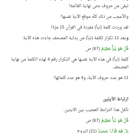
تبقى من حروف حتى نهاية القائمة!
والأعجب من ذلك كلّه موقع الآية نفسها!
لقد وردت كلمة (نبأ) مفردة في القرآن 15 مرّة!
و
بعد 11 تكرار لكلمة (نبأ) من بداية المصحف جاءت هذه الآية:
قُلْ هُوَ
نَبَأٌ
عَظِيْمٌ
(67) ص
كلمة (نبأ) في هذه الآية نفسها هي التكرار رقم 4 لهذه الكلمة من نهاية
المصحف.
11 هو عدد حروف الآية، و4 هو عدد كلماتها!
ارتباط الآيتين
تأمّل هذا الترابط العجيب بين الآيتين:
قُلْ هُوَ نَبَأٌ عَظِيْمٌ
(67) ص
بَلْ هُوَ قُرْآنٌ مَجِيْدٌ
(21) البروج