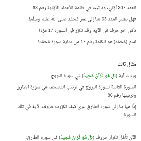
العدد 307 أوّليّ، وترتيبه في قائمة الأعداد الأوّليّة رقم 63
فهل يشير العدد 63 هنا إلى عمر مُحمَّد صلى الله عليه وسلّم!
تأمّل آخر حرف في الآية وقد تكرّر في السورة 17 مرّة!
اسم (مُحمَّد) هو الكلمة رقم 17 من بداية سورة مُحمَّد!
مثال ثالث
وردت آية (
بَلْ هُوَ قُرْآنٌ مَّجِيدٌ
) في سورة البروج.
السورة التالية لسورة البروج في ترتيب المصحف هي سورة الطارق،
وترتيبها رقم 86
إذًا هيا بنا إلى سورة الطارق لنرى كيف تكرّرت حروف الآية في تلك
السورة!
الآن تأمَّل تكرار حروف (
بَلْ هُوَ قُرْآنٌ مَّجِيدٌ
) في سورة الطارق: