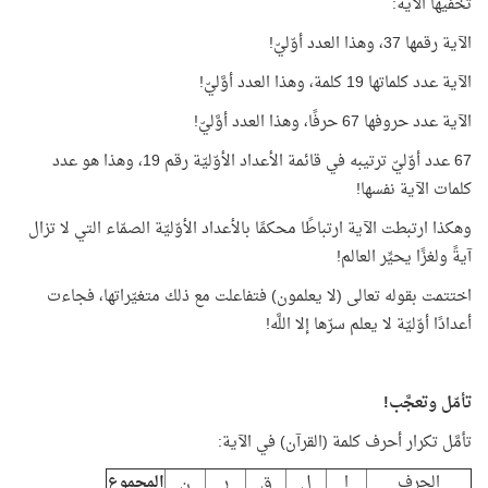
تخفيها الآية:
الآية رقمها 37، وهذا العدد أوّليّ!
الآية عدد كلماتها 19 كلمة، وهذا العدد أوَّليّ!
الآية عدد حروفها 67 حرفًا، وهذا العدد أوَّليّ!
67 عدد أوّليّ ترتيبه في قائمة الأعداد الأوّليّة رقم 19، وهذا هو عدد
كلمات الآية نفسها!
وهكذا ارتبطت الآية ارتباطًا محكمًا بالأعداد الأوّليّة الصمّاء التي لا تزال
آيةً ولغزًا يحيِّر العالم!
اختتمت بقوله تعالى (لا يعلمون) فتفاعلت مع ذلك متغيّراتها، فجاءت
أعدادًا أوّليّة لا يعلم سرّها إلا اللَّه!
تأمّل وتعجَّب!
تأمَّل تكرار أحرف كلمة (القرآن) في الآية:
الحرف
ا
ل
ق
ر
ن
المجموع