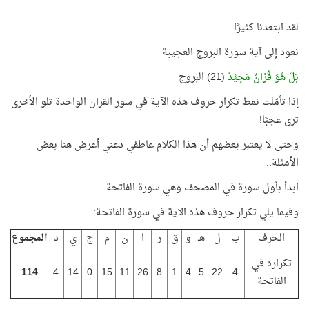
لقد ابتعدنا كثيرًا...
نعود إلى آية سورة البروج العجيبة
بَلْ هُوَ قُرْآنٌ مَجِيْدٌ
(21) البروج
إذا تأمّلت نمط تكرار حروف هذه الآية في سور القرآن الواحدة تلو الأخرى
ترى عجبًا!
وحتى لا يعتبر بعضهم أن هذا الكلام عاطفي دعني أعرض هنا بعض
الأمثلة..
ابدأ بأول سورة في المصحف وهي سورة الفاتحة.
وفيما يلي تكرار حروف هذه الآية في سورة الفاتحة:
الحرف
ب
ل
هـ
و
ق
ر
ا
ن
م
ج
ي
د
المجموع
تكراره في
114
4
14
0
15
11
26
8
1
4
5
22
4
الفاتحة