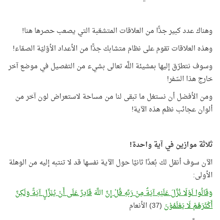
وهناك عدد كبير جدًّا من العلاقات المتشعّبة التي يصعب حصرها هنا!
وهذه العلاقات تقوم على نظام متشابك جدًّا من الأعداد الأوّليّة الصمّاء!
وسوف نتطرّق إليها بمشيئة اللَّه تعالى بشيء من التفصيل في موضع آخر
خارج هذا السّفر!
ومن الأفضل أن نستغل ما تبقى لنا من مساحة لاستعراض لون آخر من
ألوان عجائب نظم هذه الآية!
ثلاثة موازين في آية واحدة!
الآن سوف أنقل لك بُعدًا ثانيًا حول الآية نفسها قد لا تنتبه إليه من الوهلة
الأولى:
وَقَالُوا لَوْلَا نُزِّلَ عَلَيْهِ آيَةٌ مِنْ رَبِّهِ قُلْ إِنَّ
اللَّهَ
قَادِرٌ عَلَى أَنْ يُنَزِّلٍ آيَةً وَلَكِنَّ
أَكْثَرَهُمْ لَا يَعْلَمُوْنَ
(37) الأنعام