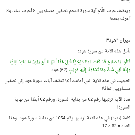
بعدها!
وينصِّف حرف اللَّام آية سورة النجم نصفين متساويين 8 أحرف قبله، و8
أحرف بعده!
ميزان "هود"!
تأمّل هذه الآية من سورة هود:
قَالُوا يَا صَالِحُ قَدْ كُنْتَ فِيْنَا مَرْجُوًّا قَبْلَ هَذَا أَتَنْهَانَا أَنْ
نَعْبُدَ
مَا يَعْبُدُ آبَاؤُنَا
وَإِنَّنَا لَفِي شَكٍّ مِمَّا تَدْعُوْنَا إِلَيْهِ مُرِيْبٍ
(62) هود
العجيب في هذه الآية التي أمامك أنها تنصِّف آيات سورة هود إلى نصفين
متساويين تمامًا!
هذه الآية ترتيبها رقم 62 من بداية السورة، ورقم 62 أيضًا من نهاية
السورة!
كلمة (نعبد) في هذه الآية ترتيبها رقم 1054 من بداية سورة هود، وهذا
العدد = 62 × 17