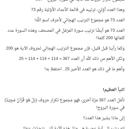
وهذا العدد أوّليّ، ترتيبه في قائمة الأعداد الأوّليّة رقم 73
العدد 73 هو مجموع الترتيب الهجائي لأحرف اسم اللَّه!
العدد 73 هو أيضًا ترتيب سورة المزمّل في المصحف، وهذه السورة عدد
كلماتها 200 كلمة
!
وكما رأينا قبل قليل، فإن مجموع الترتيب الهجائي لحروف الآية هو 200
ولكن الأهم من ذلك كلّه أن العدد 367 = 114 + 114 + 114 + 25
وأهم ما في ذلك هو العدد الأخير 25.. احتفظ به!
النبأ العظيم!
تأمّل العدد 367 مرّة أخرى، فهو مجموع تكرار حروف (بَلْ هُوَ قُرْآنٌ مَجِيْدٌ)
في سورة البروج!
إلى ماذا يشير هذا العدد؟
إنه يشير إلى آية عجيبة هي مثل هذه الآية التي نتحدّث عنها!