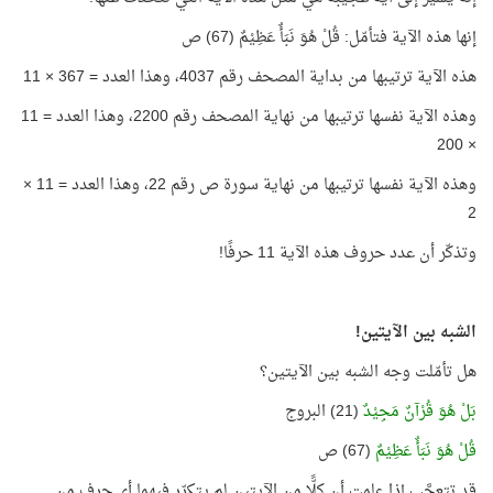
إنها هذه الآية فتأمّل: قُلْ هُوَ نَبَأٌ عَظِيْمٌ (67) ص
هذه الآية ترتيبها من بداية المصحف رقم 4037، وهذا العدد = 367 × 11
وهذه الآية نفسها ترتيبها من نهاية المصحف رقم 2200، وهذا العدد = 11
× 200
وهذه الآية نفسها ترتيبها من نهاية سورة ص رقم 22، وهذا العدد = 11 ×
2
وتذكّر أن عدد حروف هذه الآية 11 حرفًا!
الشبه بين الآيتين!
هل تأمّلت وجه الشبه بين الآيتين؟
بَلْ هُوَ قُرْآنٌ مَجِيْدٌ
(21) البروج
قُلْ هُوَ نَبَأٌ عَظِيْمٌ
(67) ص
قد تتعجَّب إذا علمت أن كلًّا من الآيتين لم يتكرّر فيهما أي حرف من