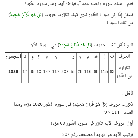
نعم... هناك سورة واحدة عدد آياتها 49 آية، وهي سورة الطّور!
ننتقل إذًا إلى سورة الطّور لنرى كيف تكرّرت حروف (
بَلْ هُوَ قُرْآنٌ مَجِيْدٌ
)
في تلك السورة!
الآن تأمَّل تكرار حروف (
بَلْ هُوَ قُرْآنٌ مَجِيْدٌ
) في سورة الطّور:
الحرف
ب
ل
هـ
و
ق
ر
ا
ن
م
ج
ي
د
المجموع
تكراره
1026
17
85
10
147
117
202
58
28
116
68
115
63
في الطّور
تأمّل..
تكرّرت حروف (بَلْ هُوَ قُرْآنٌ مَجِيْدٌ) في سورة الطّور 1026 مرّة، وهذا
العدد = 114 × 9
أوّل حروف الآية تكرّر في سورة الطّور 63 مرّة!
ترتيب الآية من نهاية المصحف رقم 307