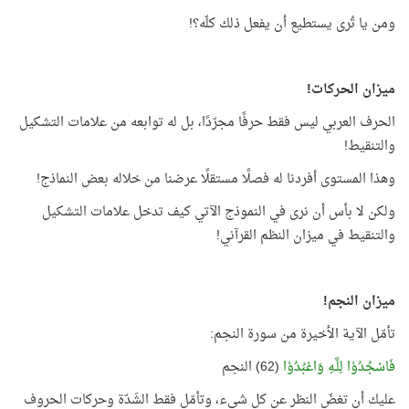
ومن يا تُرى يستطيع أن يفعل ذلك كلّه؟!
ميزان الحركات!
الحرف العربي ليس فقط حرفًا مجرّدًا، بل له توابعه من علامات التشكيل
والتنقيط!
وهذا المستوى أفردنا له فصلًا مستقلًا عرضنا من خلاله بعض النماذج!
ولكن لا بأس أن نرى في النموذج الآتي كيف تدخل علامات التشكيل
والتنقيط في ميزان النظم القرآني!
ميزان النجم!
تأمّل الآية الأخيرة من سورة النجم:
فَاسْجُدُوْا لِلَّـهِ وَاعْبُدُوْا
(62) النجم
عليك أن تغضّ النظر عن كل شيء، وتأمّل فقط الشَدّة وحركات الحروف