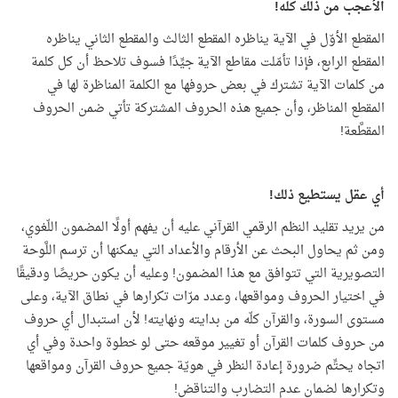
الأعجب من ذلك كلّه!
المقطع الأوّل في الآية يناظره المقطع الثالث والمقطع الثاني يناظره
المقطع الرابع، فإذا تأمّلت مقاطع الآية جيِّدًا فسوف تلاحظ أن كل كلمة
من كلمات الآية تشترك في بعض حروفها مع الكلمة المناظرة لها في
المقطع المناظر، وأن جميع هذه الحروف المشتركة تأتي ضمن الحروف
المقطَّعة!
أي عقل يستطيع ذلك!
من يريد تقليد النظم الرقمي القرآني عليه أن يفهم أولًا المضمون اللّغوي،
ومن ثم يحاول البحث عن الأرقام والأعداد التي يمكنها أن ترسم اللَّوحة
التصويرية التي تتوافق مع هذا المضمون! وعليه أن يكون حريصًا ودقيقًا
في اختيار الحروف ومواقعها، وعدد مرّات تكرارها في نطاق الآية، وعلى
مستوى السورة، والقرآن كلّه من بدايته ونهايته! لأن استبدال أي حروف
من حروف كلمات القرآن أو تغيير موقعه حتى لو خطوة واحدة وفي أي
اتجاه يحتِّم ضرورة إعادة النظر في هويّة جميع حروف القرآن ومواقعها
وتكرارها لضمان عدم التضارب والتناقض!