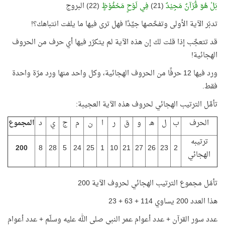
بَلْ هُوَ قُرْآنٌ مَجِيْدٌ
(21)
فِي لَوْحٍ مَحْفُوْظٍ
(22) البروج
تدبّر الآية الأولى وتفحَّصها جيِّدًا فهل ترى فيها ما يلفت انتباهك؟!
قد تتعجَّب إذا قلت لك إن هذه الآية لم يتكرّر فيها أي حرف من الحروف
الهجائية!
ورد فيها 12 حرفًا من الحروف الهجائية، وكل واحد منها ورد مرّة واحدة
فقط.
تأمَّل الترتيب الهجائي لحروف هذه الآية العجيبة:
الحرف
ب
ل
هـ
و
ق
ر
ا
ن
م
ج
ي
د
المجموع
ترتيبه
200
8
28
5
24
25
1
10
21
27
26
23
2
الهجائي
تأمّل مجموع الترتيب الهجائي لحروف الآية 200
هذا العدد 200 يساوي 114 + 63 + 23
عدد سور القرآن + عدد أعوام عمر النبي صلى الله عليه وسلّم + عدد أعوام