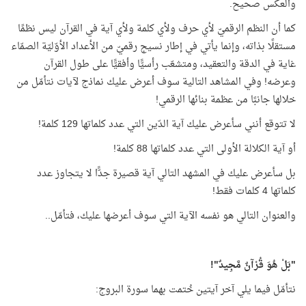
والعكس صحيح.
كما أن النظم الرقميّ لأي حرف ولأي كلمة ولأي آية في القرآن ليس نظمًا
مستقلًا بذاته، وإنما يأتي في إطار نسيج رقميّ من الأعداد الأوّليّة الصمّاء
غاية في الدقة والتعقيد، ومتشعّب رأسيًّا وأفقيًّا على طول القرآن
وعرضه! وفي المشاهد التالية سوف أعرض عليك نماذج لآيات نتأمّل من
خلالها جانبًا من عظمة بنائها الرقمي!
لا تتوقع أنني سأعرض عليك آية الدّين التي عدد كلماتها 129 كلمة!
أو آية الكلالة الأولى التي عدد كلماتها 88 كلمة!
بل سأعرض عليك في المشهد التالي آية قصيرة جدًّا لا يتجاوز عدد
كلماتها 4 كلمات فقط!
والعنوان التالي هو نفسه الآية التي سوف أعرضها عليك، فتأمّل..
"بَلْ هُوَ قُرْآنٌ مَّجِيدٌ"!
نتأمّل فيما يلي آخر آيتين خُتمت بهما سورة البروج: