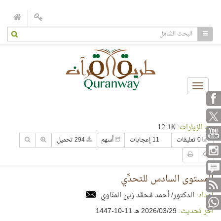
Toggle
navigation
عدد الزيارات:
12.1K
0 تعليقات
11 إعجابات
أسهم
294 تحميل
المستوى السادس للتحدِّي
إعداد:
الدكتور/ أحمد مُحمَّد زين المنّاوي
آخر تحديث:
29‏/03‏/2026 هـ 11-10-1447