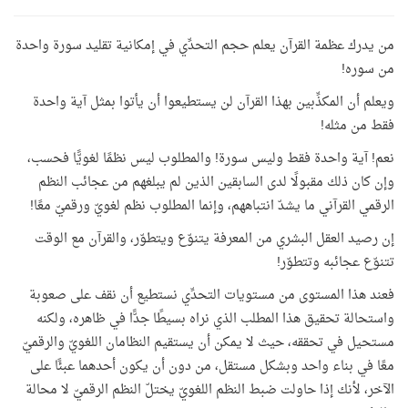
من يدرك عظمة القرآن يعلم حجم التحدِّي في إمكانية تقليد سورة واحدة
من سوره!
ويعلم أن المكذِّبين بهذا القرآن لن يستطيعوا أن يأتوا بمثل آية واحدة
فقط من مثله!
نعم! آية واحدة فقط وليس سورة! والمطلوب ليس نظمًا لغويًّا فحسب،
وإن كان ذلك مقبولًا لدى السابقين الذين لم يبلغهم من عجائب النظم
الرقمي القرآني ما يشدّ انتباههم، وإنما المطلوب نظم لغويّ ورقميّ معًا!
إن رصيد العقل البشري من المعرفة يتنوّع ويتطوّر، والقرآن مع الوقت
تتنوّع عجائبه وتتطوّر!
فعند هذا المستوى من مستويات التحدِّي نستطيع أن نقف على صعوبة
واستحالة تحقيق هذا المطلب الذي نراه بسيطًا جدًّا في ظاهره، ولكنه
مستحيل في تحققه، حيث لا يمكن أن يستقيم النظامان اللغويّ والرقميّ
معًا في بناء واحد وبشكل مستقل، من دون أن يكون أحدهما عبئًا على
الآخر، لأنك إذا حاولت ضبط النظم اللغويّ يختلّ النظم الرقميّ لا محالة