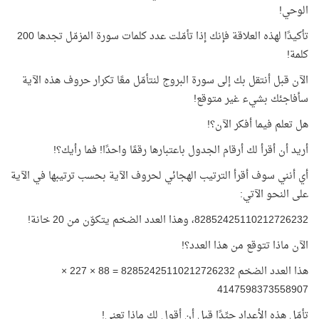
الوحي!
تأكيدًا لهذه العلاقة فإنك إذا تأمّلت عدد كلمات سورة المزمّل تجدها 200
كلمة!
الآن قبل أنتقل بك إلى سورة البروج لنتأمّل معًا تكرار حروف هذه الآية
سأفاجئك بشيء غير متوقع!
هل تعلم فيما أفكر الآن؟!
أريد أن أقرأ لك أرقام الجدول باعتبارها رقمًا واحدًا! فما رأيك؟!
أي أنني سوف أقرأ الترتيب الهجائي لحروف الآية بحسب ترتيبها في الآية
على النحو الآتي:
82852425110212726232، وهذا العدد الضخم يتكوّن من 20 خانة!
الآن ماذا تتوقع من هذا العدد؟!
هذا العدد الضخم 82852425110212726232 = 88 × 227 ×
4147598373558907
تأمّل هذه الأعداد جيِّدًا قبل أن أقول لك ماذا تعني!