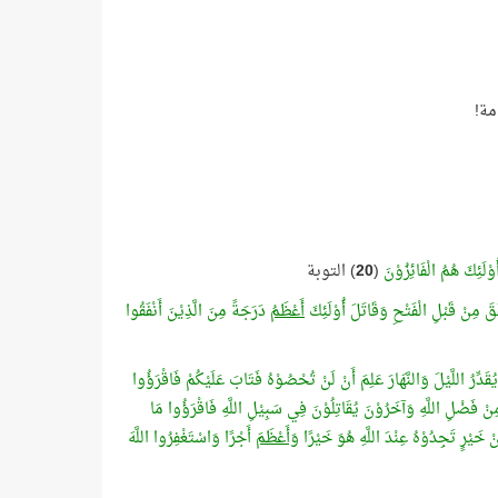
مة!
وْلَئِكَ هُمُ الْفَائِزُوْنَ
(
20
) التوبة
َقَ مِنْ قَبْلِ الْفَتْحِ وَقَاتَلَ أُوْلَئِكَ
أَعْظَمُ
دَرَجَةً مِنَ الَّذِيْنَ أَنْفَقُوا
 يُقَدِّرُ اللَّيْلَ وَالنَّهَارَ عَلِمَ أَنْ لَنْ تُحْصُوْهُ فَتَابَ عَلَيْكُمْ فَاقْرَؤُوا
ْ فَضْلِ اللَّهِ وَآخَرُوْنَ يُقَاتِلُوْنَ فِي سَبِيْلِ اللَّهِ فَاقْرَؤُوا مَا
نْ خَيْرٍ تَجِدُوْهُ عِنْدَ اللَّهِ هُوَ خَيْرًا
وَأَعْظَمَ
أَجْرًا وَاسْتَغْفِرُوا اللَّهَ