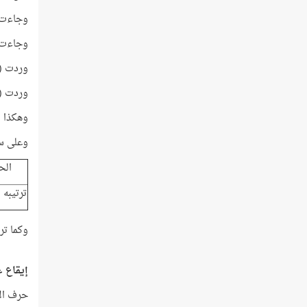
وجاءت (أَعْظَم
وجاءت (أَع
وردت (عظيم) في القرآن 7
وردت (أَ
وهكذا يت
وعلى سبي
الح
ترتيبه 
وكما تر
إيقاع 
حرف الألف