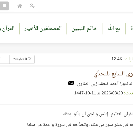
ة
مع الله
خاتم النبيين
المصطفون الأخيار
القرآن و
ارات:
12.4K
0 تعليقات
11 إع
ى السابع للتحدِّي
لدكتور/ أحمد مُحمَّد زين المنّاوي
ديث:
29‏/03‏/2026 هـ 11-10-1447
القرآن العظيم الإنس والجن أن يأتوا بمثله!
هم في عشر سور من مثله، وتحدَّاهم في سورة واحدة من مثله!