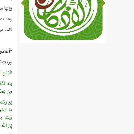
وإنها م
وقد تتع
كلمة من 
"أَعْظَم
وردت كلمة (أع
الَّذِيْنَ 
وَمَا لَكُم
مِنْ بَعْدُ 
إِنَّ رَبَّك
مَا تَيَسَّ
تَيَسَّرَ مِ
إِنَّ اللَّهَ