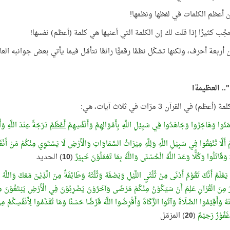
ن أعظم الكلمات في لفظها ونظمها!
جَّب كثيرًا إذا قلت لك إن الكلمة التي أعنيها هي كلمة (أعظم) نفسها!
أربعة أحرف، ولكنها تشكّل نظمًا رقميًّا رائعًا نتأمّل فيما يأتي بعض جوانبه العا
".. العظيمة!
ظم) في القرآن 3 مرّات في ثلاث آيات، هي:
آمَنُوا وَهَاجَرُوا وَجَاهَدُوا فِي سَبِيْلِ اللَّهِ بِأَمْوَالِهِمْ وَأَنْفُسِهِمْ
أَعْظَمُ
دَرَجَةً عِنْدَ اللَّهِ وَأُ
ْ أَلَّا تُنْفِقُوا فِي سَبِيْلِ اللَّهِ وَلِلَّهِ مِيْرَاثُ السَّمَاوَاتِ وَالْأَرْضِ لَا يَسْتَوِي مِنْكُمْ مَنْ أَنْف
وَقَاتَلُوا وَكُلًّا وَعَدَ اللَّهُ الْحُسْنَى وَاللَّهُ بِمَا تَعْمَلُوْنَ خَبِيْرٌ
(
10
) الحديد
َ يَعْلَمُ أَنَّكَ تَقُوْمُ أَدْنَى مِنْ ثُلُثَيِ اللَّيْلِ وَنِصْفَهُ وَثُلُثَهُ وَطَائِفَةٌ مِنَ الَّذِيْنَ مَعَكَ وَاللَّهُ
رَ مِنَ الْقُرْآنِ عَلِمَ أَنْ سَيَكُوْنُ مِنْكُمْ مَرْضَى وَآخَرُوْنَ يَضْرِبُوْنَ فِي الْأَرْضِ يَبْتَغُوْنَ مِن
نْهُ وَأَقِيْمُوا الصَّلَاةَ وَآتُوا الزَّكَاةَ وَأَقْرِضُوا اللَّهَ قَرْضًا حَسَنًا وَمَا تُقَدِّمُوا لِأَنْفُسِكُمْ مِ
 غَفُوْرٌ رَحِيْمٌ
(
20
) المزمّل