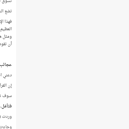
تسوق ال
تضع الش
فهذا ال
العظيم 
ومثل هذ
أن تقود
عجائب ا
دعني ان
إن القر
سوف ننت
فتأمّل..
وردت (أَع
وجاءت (أ