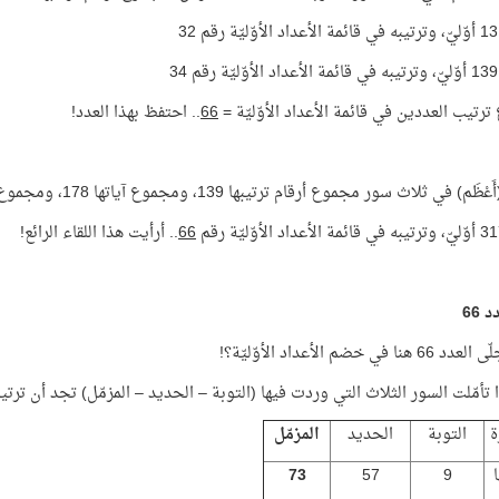
3
رتيب العددين في قائمة الأعداد الأوّليّة =
66
.. احتفظ بهذا العدد!
) في ثلاث سور مجموع أرقام ترتيبها 139، ومجموع آياتها 178، ومجموع العددين = 317
66
.. أرأيت هذا اللقاء الرائع!
 66
نا في خضم الأعداد الأوّليّة؟!
 تأمّلت السور الثلاث التي وردت فيها (التوبة – الحديد – المزمّل) تجد أن ترتيب
ة
التوبة
الحديد
المزمّل
73
57
9