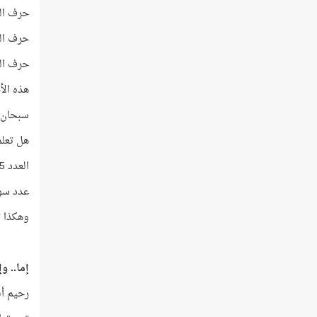
حرف العين
حرف الظاء
حرف الميم
هذه الأح
سبحان ال
هل تعلم إ
العدد 155 يساوي 114 + 41
عدد سور
وهكذا ت
إما.. وإ
رحيم أن