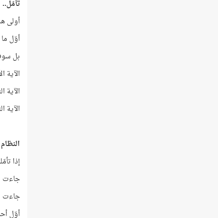
تأمّل..
أولى هذه الآيات ال
أوّل ما يش
بل سوف 
الآية الأولى ترتيبها 
الآية الثانية ترتيبها
الآية الثالثة ترتيبها رق
النظام 
إذا تأمّل
جاءت (أَعْظَم)
جاءت (أَع
أوّل أحر