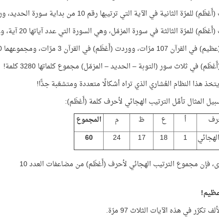
) للمرّة الثانية في الآية التي ترتيبها رقم 10 من بداية سورة الحديد، ورقم 20 من نهايتها!
ْظَم) للمرّة الثالثة في سورة المزمّل، وهي السورة التي عدد آياتها 20 آية، وعدد كلماتها 200 كلمة!
10 مرّات، ووردت (أَعْظَم) في القرآن 3 مرّات، ومجموعهما 110
عْظَم) في ثلاث سور (التوبة – الحديد – المزمّل) مجموع كلماتها 3280 كلمة!
خذ هذا النظام العُشاري الذي تراه أشكالًا متعددة ومتشعّبة جدًّا!
ل المثال تأمَّل الترتيب الهجائي لأحرف كلمة (أَعْظَم):
رف
أ
ع
ظ
م
المجموع
الهجائي
1
18
17
24
60
ى، فإن مجموع الترتيب الهجائي لأحرف (أَعْظَم) من مضاعفات العدد 10
عظيم!
 تكرّر في هذه الآيات الثلاث 97 مرّة.