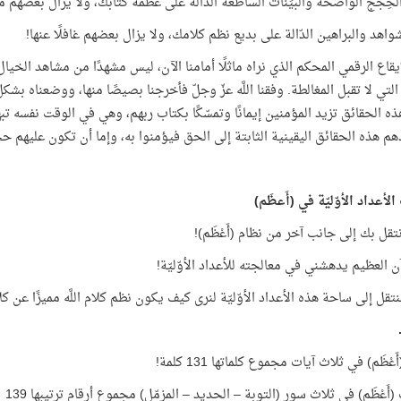
حِجج الواضحة والبيِّنات الساطعة الدّالة على عظمة كتابك، ولا يزال بعضهم مكاب
واهد والبراهين الدّالة على بديع نظم كلامك، ولا يزال بعضهم غافلًا عنها!
إيقاع الرقمي المحكم الذي نراه ماثلًا أمامنا الآن، ليس مشهدًا من مشاهد الخيا
التي لا تقبل المغالطة. وفقنا اللَّه عزّ وجلّ فأخرجنا بصيصًا منها، ووضعناه 
ه الحقائق تزيد المؤمنين إيمانًا وتمسّكًا بكتاب ربهم، وهي في الوقت نفسه تب
هم هذه الحقائق اليقينية الثابتة إلى الحق فيؤمنوا به، وإما أن تكون عليهم حجّ
لأعداد الأوّليّة في (أَعظَم)
تقل بك إلى جانب آخر من نظام (أَعْظَم)!
آن العظيم يدهشني في معالجته للأعداد الأوّليّة!
قل إلى ساحة هذه الأعداد الأوّليّة لنرى كيف يكون نظم كلام اللَّه مميزًا عن كلا
ْظَم) في ثلاث آيات مجموع كلماتها 131 كلمة!
َعْظَم) في ثلاث سور (التوبة – الحديد – المزمّل) مجموع أرقام ترتيبها 139