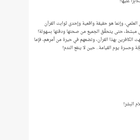
رًا عليها!
ل العلمي، وإنما هو حقيقة واقعية وإحدى ثوابت القرآن
بشكل مبسّط، حتى يتحقَّق الجميع من صحتها ودقتها بسهولة!
هت الكافرين بهذا القرآن، وتضعهم في حيرة من أمرهم، فإما
َة وحسرة يوم القيامة.. حين لا ينفع الندم!
م البشر!